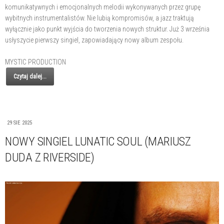
komunikatywnych i emocjonalnych melodii wykonywanych przez grupę
wybitnych instrumentalistów. Nie lubią kompromisów, a jazz traktują
wyłącznie jako punkt wyjścia do tworzenia nowych struktur. Już 3 września
usłyszycie pierwszy singiel, zapowiadający nowy album zespołu.
MYSTIC PRODUCTION
Czytaj dalej...
29 SIE 2025
NOWY SINGIEL LUNATIC SOUL (MARIUSZ
DUDA Z RIVERSIDE)