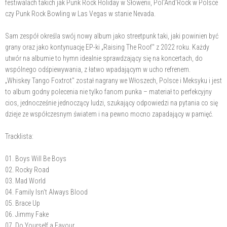
festiwalach takich jak Punk Rock Holiday w Słowenii, Pol'And'Rock w Polsce
czy Punk Rock Bowling w Las Vegas w stanie Nevada.
Sam zespół określa swój nowy album jako streetpunk taki, jaki powinien być
grany oraz jako kontynuację EP-ki „Raising The Roof" z 2022 roku. Każdy
utwór na albumie to hymn idealnie sprawdzający się na koncertach, do
wspólnego odśpiewywania, z łatwo wpadającym w ucho refrenem.
„Whiskey Tango Foxtrot" został nagrany we Włoszech, Polsce i Meksyku i jest
to album godny polecenia nie tylko fanom punka – materiał to perfekcyjny
cios, jednocześnie jednoczący ludzi, szukający odpowiedzi na pytania co się
dzieje ze współczesnym światem i na pewno mocno zapadający w pamięć.
Tracklista:
01. Boys Will Be Boys
02. Rocky Road
03. Mad World
04. Family Isn't Always Blood
05. Brace Up
06. Jimmy Fake
07. Do Yourself a Favour