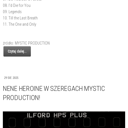
08. I'd Die for You
09. Legends
10. Till the Last Breath
11. The One and Only
źródło: MYSTIC PRODUCTION
Czytaj dalej...
29 SIE 2025
NENE HEROINE W SZEREGACH MYSTIC
PRODUCTION!