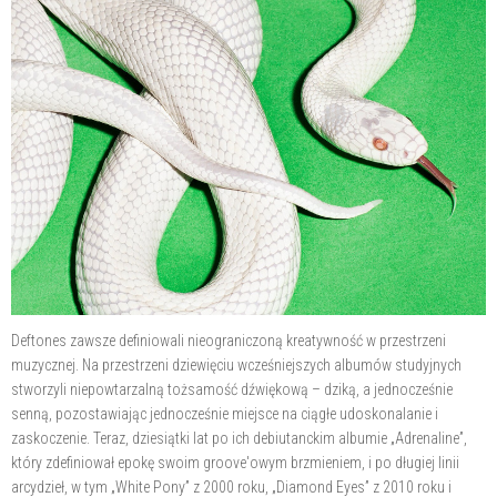
Deftones zawsze definiowali nieograniczoną kreatywność w przestrzeni
muzycznej. Na przestrzeni dziewięciu wcześniejszych albumów studyjnych
stworzyli niepowtarzalną tożsamość dźwiękową – dziką, a jednocześnie
senną, pozostawiając jednocześnie miejsce na ciągłe udoskonalanie i
zaskoczenie. Teraz, dziesiątki lat po ich debiutanckim albumie „Adrenaline”,
który zdefiniował epokę swoim groove'owym brzmieniem, i po długiej linii
arcydzieł, w tym „White Pony” z 2000 roku, „Diamond Eyes” z 2010 roku i