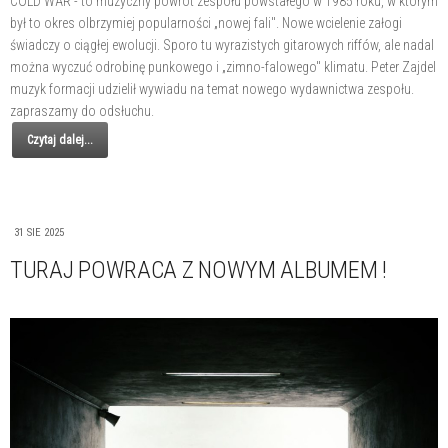
COLD WAR - to muzyczny powrót zespołu powstałego w 1985 roku, w którym
był to okres olbrzymiej popularności „nowej fali". Nowe wcielenie załogi
świadczy o ciągłej ewolucji. Sporo tu wyrazistych gitarowych riffów, ale nadal
można wyczuć odrobinę punkowego i „zimno-falowego" klimatu. Peter Zajdel
muzyk formacji udzielił wywiadu na temat nowego wydawnictwa zespołu.
zapraszamy do odsłuchu.
Czytaj dalej...
31 SIE 2025
TURAJ POWRACA Z NOWYM ALBUMEM !