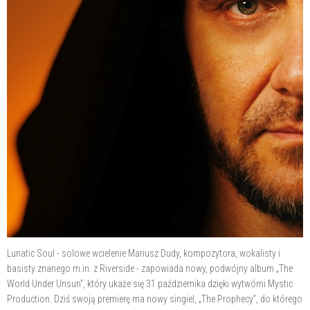
Lunatic Soul - solowe wcielenie Mariusz Dudy, kompozytora, wokalisty i
basisty znanego m.in. z Riverside - zapowiada nowy, podwójny album „The
World Under Unsun”, który ukaże się 31 października dzięki wytwórni Mystic
Production. Dziś swoją premierę ma nowy singiel, „The Prophecy”, do którego