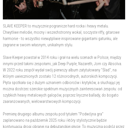
SLAVE KEEPER to muzycznie pogranicze hard rocka i heavy metalu.
Chwytliwe melodie, mocny i wszechstronny wokal, soczyste riffy, gitarowe
harmonie - to wszystko niewątpliwie inspirowane gigantami gatunku, ale
zagrane w swoim własnym, unikalnym stylu.
Slave Keeper powstał w 2014 roku i grał na wielu scenach w Polsce, między
innymi przed takimi zespołami, jak Deep Purple, Nazareth, Jorn czy Absolva.
W 2022 roku zespół wydał swój pierwszy album zatytułowany "Ślad", na
którym uwiecznionych zostało 12 różnorodnych, autorskich kompozycji.
Płyta spotkała się z dużym uznaniem odbiorców i krytyków, a słuchając jej
można dostrzec szerokie spektrum muzycznych zainteresowań zespołu: od
szybkich heavy metalowych galopów, poprzez liryczne ballady, do bogato
zaaranżowanych, wielowarstwowych kompozycji.
Premierę drugiego albumu zespołu pod tytułem "Podwójna gra"
zaplanowano na październik 2025 roku i który stylistycznie będzie
kontynuacją drogi obranej na debiutanckiej płycie. To muzyczna podróż przez