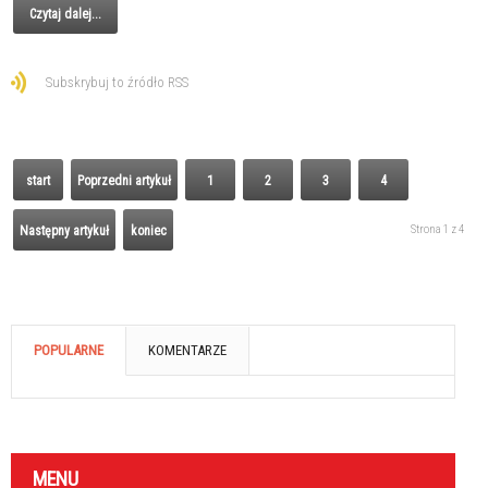
Czytaj dalej...
Subskrybuj to źródło RSS
start
Poprzedni artykuł
1
2
3
4
Strona 1 z 4
Następny artykuł
koniec
POPULARNE
KOMENTARZE
MENU