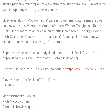
ludzką psychikę, w której ścierają się pierwotne siły dobra i zła – uniwersalny
konflikt wpisany w istotę człowieczeństwa.
Muzykę na album "Podwójna gra" zarejestrował, zmiksował i zmasterował
Łukasz Suszko w Wesoła 24 Studio (Shadow Warrior, Toughness, Rusted
Brain), który zagrał również gościnnie partie klawiszowe. Okładkę wykonał
Piotr Szafraniec (Lost Soul, Trauma, Vader). Album jest już dostępny w
przedsprzedaży na CD i winylu (LP) - link tutaj.
Zapraszamy do obejrzenia teledysku do utworu "Jak Feniks", za który
odpowiada duet Karol Przednowek & Dominik Mokosiej.
Obejrzyj klip do singla "Jak Feniks" na Youtube
https://youtu.be/dw_y3RixiqE
Slave Keeper - Jak Feniks (Official Video)
SKŁAD ZESPOŁU:
Marta Biernacka - wokal
Piotr Miećko - gitara
Piotr Jakubowicz - gitara