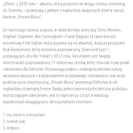
„Ohms” z 2020 roku – albumu, który przyniósł im drugą i trzecią nominację
do Grammy – powracają z jednym z najbardziej skupionych dzieł w swojej
karierze: „Private Music”.
Do twórczego rdzenia zespołu, w skład którego wchodzą Chino Moreno,
Stephen Carpenter, Abe Cunningham i Frank Delgado (a także basista
koncertowy Fred Sablan, który pojawia się na albumie), dołącza producent
Nick Raskulinecz, który wcześniej pracował przy „Diamond Eyes” i
porywającym „Koi No Yokan” z 2012 roku. Rezultatem jest zwięzły,
mistrzowsko poprowadzony 11-utworowy zestaw, który stanowi nowy punkt
odniesienia dla Deftones. Rozważając piękno i niebezpieczeństwa natury,
wyzwania związane z kultywowaniem pozytywnego nastawienia oraz wizje
podróży poza sferę fizyczną, „Private Music” prezentuje Deftones w ich
najbardziej rozwiniętej formie. Będąc jednocześnie psychodeliczną podróżą i
wstrząsającym uderzeniem, jest to najnowszy szczyt w katalogu
wypełnionym wciągającymi, emocjonalnymi triumfami.
1. my mind is a mountain
2. locked club
3. ecdysis