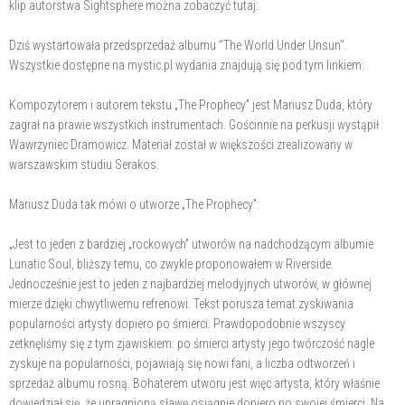
klip autorstwa Sightsphere można zobaczyć tutaj:
Dziś wystartowała przedsprzedaż albumu "The World Under Unsun".
Wszystkie dostępne na mystic.pl wydania znajdują się pod tym linkiem:
Kompozytorem i autorem tekstu „The Prophecy” jest Mariusz Duda, który
zagrał na prawie wszystkich instrumentach. Gościnnie na perkusji wystąpił
Wawrzyniec Dramowicz. Materiał został w większości zrealizowany w
warszawskim studiu Serakos.
Mariusz Duda tak mówi o utworze „The Prophecy”:
„Jest to jeden z bardziej „rockowych” utworów na nadchodzącym albumie
Lunatic Soul, bliższy temu, co zwykle proponowałem w Riverside.
Jednocześnie jest to jeden z najbardziej melodyjnych utworów, w głównej
mierze dzięki chwytliwemu refrenowi. Tekst porusza temat zyskiwania
popularności artysty dopiero po śmierci. Prawdopodobnie wszyscy
zetknęliśmy się z tym zjawiskiem: po śmierci artysty jego twórczość nagle
zyskuje na popularności, pojawiają się nowi fani, a liczba odtworzeń i
sprzedaż albumu rosną. Bohaterem utworu jest więc artysta, który właśnie
dowiedział się, że upragnioną sławę osiągnie dopiero po swojej śmierci. Na