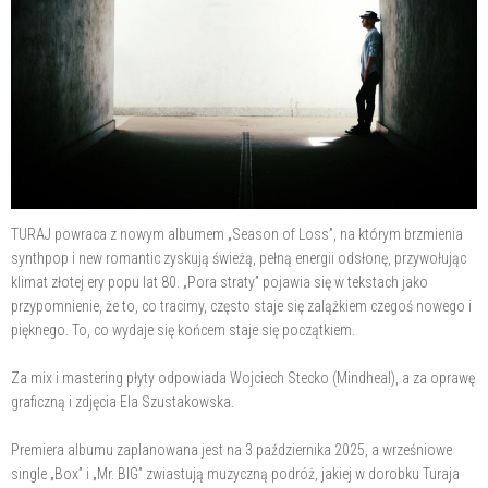
TURAJ powraca z nowym albumem „Season of Loss”, na którym brzmienia
synthpop i new romantic zyskują świeżą, pełną energii odsłonę, przywołując
klimat złotej ery popu lat 80. „Pora straty” pojawia się w tekstach jako
przypomnienie, że to, co tracimy, często staje się zalążkiem czegoś nowego i
pięknego. To, co wydaje się końcem staje się początkiem.
Za mix i mastering płyty odpowiada Wojciech Stecko (Mindheal), a za oprawę
graficzną i zdjęcia Ela Szustakowska.
Premiera albumu zaplanowana jest na 3 października 2025, a wrześniowe
single „Box” i „Mr. BIG” zwiastują muzyczną podróż, jakiej w dorobku Turaja