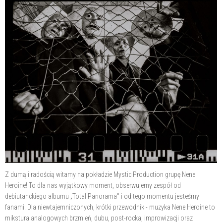
Z dumą i radością witamy na pokładzie Mystic Production grupę Nene
Heroine! To dla nas wyjątkowy moment, obserwujemy zespół od
debiutanckiego albumu „Total Panorama" i od tego momentu jesteśmy
fanami. Dla niewtajemniczonych, krótki przewodnik - muzyka Nene Heroine to
mikstura analogowych brzmień, dubu, post-rocka, improwizacji oraz