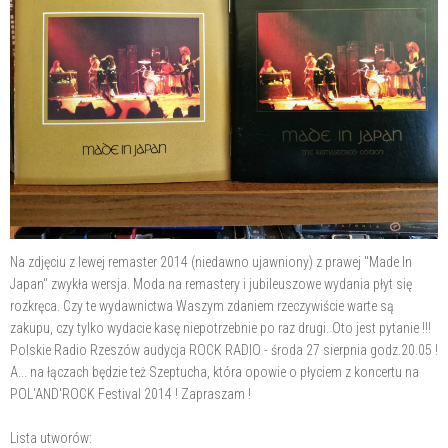
Na zdjęciu z lewej remaster 2014 (niedawno ujawniony) z prawej "Made In
Japan" zwykła wersja. Moda na remastery i jubileuszowe wydania płyt się
rozkręca. Czy te
wydawnictwa Waszym zdaniem rzeczywiście warte są
zakupu, czy tylko wydacie kasę niepotrzebnie po raz drugi. Oto jest pytanie !!!
Polskie Radio Rzeszów audycja ROCK RADIO - środa 27 sierpnia godz.20.05 !
A... na łączach będzie też Szeptucha, która opowie o płyciem z koncertu na
POL'AND'ROCK Festival 2014 ! Zapraszam !
Lista utworów: