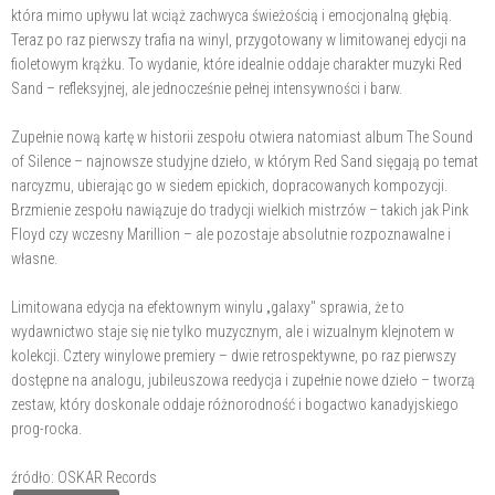
która mimo upływu lat wciąż zachwyca świeżością i emocjonalną głębią.
Teraz po raz pierwszy trafia na winyl, przygotowany w limitowanej edycji na
fioletowym krążku. To wydanie, które idealnie oddaje charakter muzyki Red
Sand – refleksyjnej, ale jednocześnie pełnej intensywności i barw.
Zupełnie nową kartę w historii zespołu otwiera natomiast album The Sound
of Silence – najnowsze studyjne dzieło, w którym Red Sand sięgają po temat
narcyzmu, ubierając go w siedem epickich, dopracowanych kompozycji.
Brzmienie zespołu nawiązuje do tradycji wielkich mistrzów – takich jak Pink
Floyd czy wczesny Marillion – ale pozostaje absolutnie rozpoznawalne i
własne.
Limitowana edycja na efektownym winylu „galaxy" sprawia, że to
wydawnictwo staje się nie tylko muzycznym, ale i wizualnym klejnotem w
kolekcji. Cztery winylowe premiery – dwie retrospektywne, po raz pierwszy
dostępne na analogu, jubileuszowa reedycja i zupełnie nowe dzieło – tworzą
zestaw, który doskonale oddaje różnorodność i bogactwo kanadyjskiego
prog-rocka.
źródło: OSKAR Records