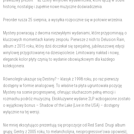
historię, nostalgię i zupełnie nowe muzyczne doświadczenia.
Preorder rusza 25 sierpnia, a wysyłka rozpocznie się w połowie września.
Mystery powracają z dwoma niezwykłymi wydaniami, które przypominają o
kluczowych momentach kariery zespołu. Pierwsze z nich to Delusion Rain,
album z 2015 roku, który dziś doczekał się specjalnej, jubileuszowej edycji
winylowej przygotowanej na dziesięciolecie. Limitowany nakład i nowy,
elegancki kolor płyty czynią to wydanie obowiązkowym dla każdego
kolekcjonera.
Równolegle ukazuje się Destiny? – klasyk z 1998 roku, po raz pierwszy
dostępny w formie analogowej. To właśnie ta płyta ugruntowała pozycję
Mystery na scenie progresywnej, oferując słuchaczom pełną emocji i
rozmachu podróż muzyczną. Ekskluzywne wydanie 2LP wzbogacone zostało
o wyjątkowy bonus – Shadow of the Lake (Live in the USA) – dostępny
wyłącznie na tej wersji.
Nie mniej ekscytująco prezentują się propozycje od Red Sand. Drugi album
grupy, Gentry z 2005 roku, to melancholijna, neoprogressive'owa opowieść,