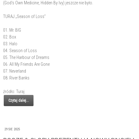
(God's Own Medicine, Hidden By Ivy) jeszcze nie było.
TURAJ „Season of Loss”
01. Mr. BIG
02. Box
03. Halo
04. Season of Loss
05. The Harbour of Dreams
06. All My Friends Are Gone
07. Neverland
08. River Banks
źródło: Turaj
Czytaj dalej...
29 SIE 2025