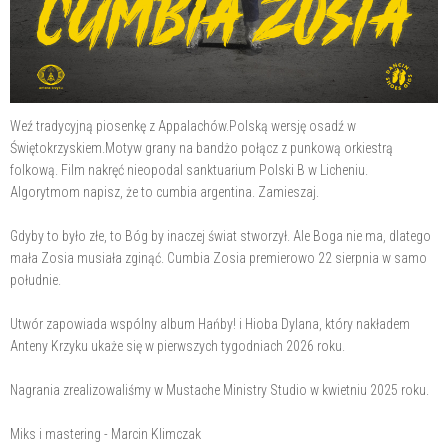
Weź tradycyjną piosenkę z Appalachów.Polską wersję osadź w
Świętokrzyskiem.Motyw grany na bandżo połącz z punkową orkiestrą
folkową. Film nakręć nieopodal sanktuarium Polski B w Licheniu.
Algorytmom napisz, że to cumbia argentina. Zamieszaj.
Gdyby to było złe, to Bóg by inaczej świat stworzył. Ale Boga nie ma, dlatego
mała Zosia musiała zginąć. Cumbia Zosia premierowo 22 sierpnia w samo
południe.
Utwór zapowiada wspólny album Hańby! i Hioba Dylana, który nakładem
Anteny Krzyku ukaże się w pierwszych tygodniach 2026 roku.
Nagrania zrealizowaliśmy w Mustache Ministry Studio w kwietniu 2025 roku.
Miks i mastering - Marcin Klimczak