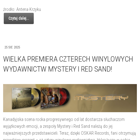
źrodło: Antena Krzyku
Czytaj dalej...
25 SIE 2025
WIELKA PREMIERA CZTERECH WINYLOWYCH
WYDAWNICTW MYSTERY I RED SAND!
Kanadyjska scena rocka progresywnego od lat dostarcza słuchaczom
wyjątkowych emocji, a zespoły Mystery i Red Sand należą do jej
najważniejszych przedstawicieli. Teraz, dzięki OSKAR Records, fani otrzymują
prawdziwy prezent – aż cztery winylowe wydawnictwa, które łączą w sobie