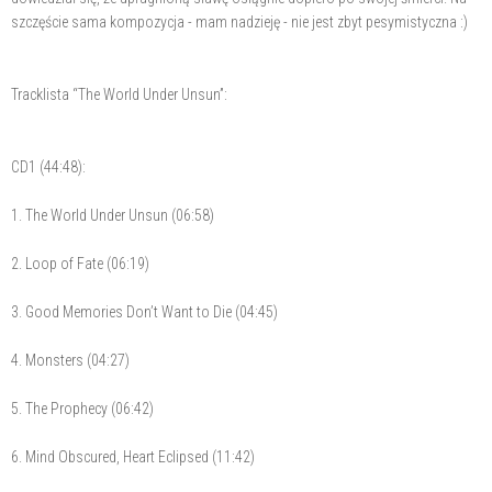
szczęście sama kompozycja - mam nadzieję - nie jest zbyt pesymistyczna :)
Tracklista “The World Under Unsun”:
CD1 (44:48):
1. The World Under Unsun (06:58)
2. Loop of Fate (06:19)
3. Good Memories Don’t Want to Die (04:45)
4. Monsters (04:27)
5. The Prophecy (06:42)
6. Mind Obscured, Heart Eclipsed (11:42)