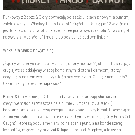
Punkowcy z Booze & Glory powracają po sześciu latach z nowym albumem,
zatytułowanym „Whiskey Tango Foxtrot". Krążek ukaże się już 12 września i
jest to absolutny powrót do korzeni streetpunkowych zespołu. Nowy singiel
nazywa się „Mad World" i można go posłuchać pod tym linkiem:
Wokalista Mark o nowym singlu:
„Żyjemy w dziwnych czasach – z jednej strony nienawiść, strach i frustracja, z
drugiej wciąż oddajemy władzę kompletnym idiotom i kłamcom, którzy
decydują o naszym życiu i przyszłości naszych dzieci. Co się z nami stało?
Czy możemy to jeszcze naprawić?"
Booze & Glory istnieją już 15 lat i od zawsze dostarczają słuchaczom
chwytliwe melodie (zwłaszcza na albumie „Hurricane" z 2019 roku),
bezkompromisową, surową energię i prawdziwie uliczny klimat. Pochodząca
z Londynu załoga ma w swoim repertuarze hymny w rodzaju „Only Fools Get
Caught", które są popularne nie tylko na scenie punk, a na koncie szereg
koncertów, między innymi z Bad Religion, Dropkick Murphys, a także na