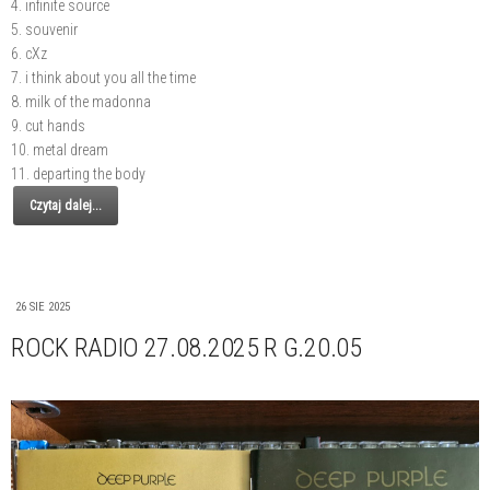
4. infinite source
5. souvenir
6. cXz
7. i think about you all the time
8. milk of the madonna
9. cut hands
10. metal dream
11. departing the body
Czytaj dalej...
26 SIE 2025
ROCK RADIO 27.08.2025 R G.20.05