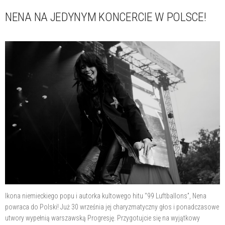
NENA NA JEDYNYM KONCERCIE W POLSCE!
Ikona niemieckiego popu i autorka kultowego hitu "99 Luftballons”, Nena
powraca do Polski! Już 30 września jej charyzmatyczny głos i ponadczasowe
utwory wypełnią warszawską Progresję. Przygotujcie się na wyjątkowy