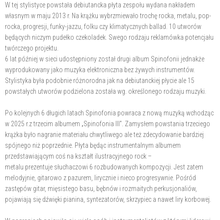
W tej stylistyce powstała debiutancka płyta zespołu wydana nakładem
własnym w maju 2013 r. Na krążku wybrzmiewało trochę rocka, metalu, pop-
rocka, progresji, funky-jazzu, folku czy klimatycznych ballad. 10 utworów
będących niczym pudełko czekoladek. Swego rodzaju reklamówka potencjału
twórczego projektu.
6 lat później w sieci udostępniony został drugi album Spinofonii jednakże
wyprodukowany jako muzyka elektroniczna bez żywych instrumentów.
Stylistyka była podobnie różnorodna jak na debiutanckiej płycie ale 15
powstałych utworów podzielona została wg. określonego rodzaju muzyki.
Po kolejnych 6 długich latach Spinofonia powraca z nową muzyką wchodząc
w 2025 r.z trzecim albumem „Spinofonia III”. Zamysłem powstania trzeciego
krążka było nagranie materiału chwytliwego ale też zdecydowanie bardziej
spójnego niż poprzednie. Płyta będąc instrumentalnym albumem
przedstawiającym coś na kształt ilustracyjnego rock –
metalu prezentuje słuchaczowi 6 rozbudowanych kompozycji. Jest zatem
melodyjnie, gitarowo z pazurem, lirycznie i nieco progresywnie. Pośród
zastępów gitar, mięsistego basu, bębnów i rozmaitych perkusjonaliów,
pojawiają się dźwięki pianina, syntezatorów, skrzypiec a nawet liry korbowej.