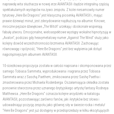
naprawdę wita słuchacza w nowej erze AVANTASII i będzie integralną częścią
spektakularnych występów na żywo zespołu. Z kolei niesamowity numer
tytułowy „Here Be Dragons” jest klasyczną piosenką AVANTASII i, mając
prawie dziewięć minut, jest zdecydowanie najdłuższą na albumie. Kinowe,
mroczne pejzaże dźwiękowe „The Witch” urzekają i doskonale wspierają
fabułę utworu. Emocjonalne, wieloaspektowe występy wokalne hipnotyzują w
„Avalon”, podczas gdy heavymetalowy numer „Against The Wind” służy jako
kolejny dowód wszechstronności brzmienia AVANTASII. Zachowując
równowagę i spójność, “Here Be Dragons” jest bez wątpienia jak dotąd
najpotężniejszym albumem AVANTASII.
10-ścieżkowa propozycja została w całości napisana i skomponowana przez
samego Tobiasa Sammeta, wyprodukowana i nagrana przez Tobiasa
Sammeta wraz z Saschą Paethem, zmiksowana przez Sashę Paetha i
zmasterowana przez Michaela Rodenberga. Oszałamiająca okładka została
ponownie stworzona przez uznanego brytyjskiego artystę fantasy Rodneya
Matthewsa. „Here Be Dragons” oznacza kolejne arcydzieło w katalogu
AVANTASII, pozostawiając zarówno fanów, jak i krytyków bez słowa i
udowadniając pozycję zespołu jako głównej siły w świecie rocka i metalu!
“Here Be Dragons” jest już dostępny w przedsprzedaży w kilku ekscytujących