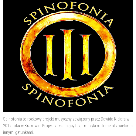
Spinofonia to rockowy projekt muzyczny zawiązany przez Dawida Kielara w
2012 roku w Krakowie. Projekt zakładający fuzje muzyki rock-metal z wieloma
innymi gatunkami.