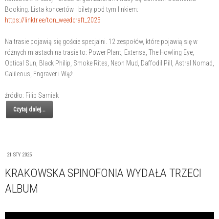
Booking. Lista koncertów i bilety pod tym linkiem:
https://linktr.ee/ton_weedcraft_2025
Na trasie pojawią się goście specjalni. 12 zespołów, które pojawią się w
różnych miastach na trasie to: Power Plant, Extensa, The Howling Eye,
Optical Sun, Black Philip, Smoke Rites, Neon Mud, Daffodil Pill, Astral Nomad,
Galileous, Engraver i Wąż.
źródło: Filip Sarniak
Czytaj dalej...
21 STY 2025
KRAKOWSKA SPINOFONIA WYDAŁA TRZECI
ALBUM