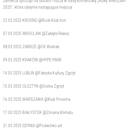
zamierza spocząć na laurach i rusza w trasę koncertową „Nowy Wierszalin
2025", która obejmie następujące miejsca:
22.02.2025 KROSNO @Rock Klub Iron
07.03.2025 WROCŁAW @Zaklęte Rewiry
08.03.2025 ZABRZE @CK Wiatrak
09.03.2025 KRAKÓW @HYPE PARK
14.03.2025 LUBLIN @Fabryka Kultury Zgrzyt
15.03.2025 OLSZTYN @Scena Zgrzyt
16.03.2025 WARSZAWA @Klub Proxima
17.03.2025 BIAŁYSTOK @Zmiana Klimatu
21.03.2025 GDYNIA @Podwórko.art