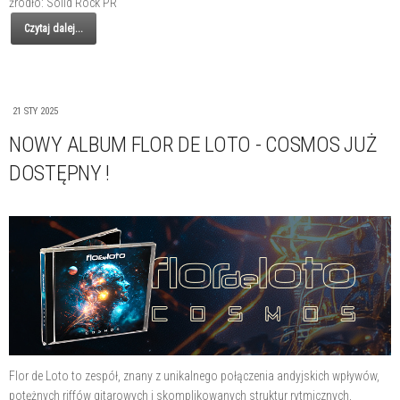
źródło: Solid Rock PR
Czytaj dalej...
21 STY 2025
NOWY ALBUM FLOR DE LOTO - COSMOS JUŻ
DOSTĘPNY !
Flor de Loto to zespół, znany z unikalnego połączenia andyjskich wpływów,
potężnych riffów gitarowych i skomplikowanych struktur rytmicznych,