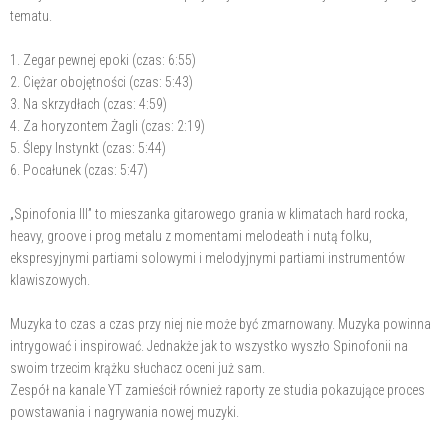
tematu.
1. Zegar pewnej epoki (czas: 6:55)
2. Ciężar obojętności (czas: 5:43)
3. Na skrzydłach (czas: 4:59)
4. Za horyzontem Żagli (czas: 2:19)
5. Ślepy Instynkt (czas: 5:44)
6. Pocałunek (czas: 5:47)
„Spinofonia III” to mieszanka gitarowego grania w klimatach hard rocka,
heavy, groove i prog metalu z momentami melodeath i nutą folku,
ekspresyjnymi partiami solowymi i melodyjnymi partiami instrumentów
klawiszowych.
Muzyka to czas a czas przy niej nie może być zmarnowany. Muzyka powinna
intrygować i inspirować. Jednakże jak to wszystko wyszło Spinofonii na
swoim trzecim krążku słuchacz oceni już sam.
Zespół na kanale YT zamieścił również raporty ze studia pokazujące proces
powstawania i nagrywania nowej muzyki.