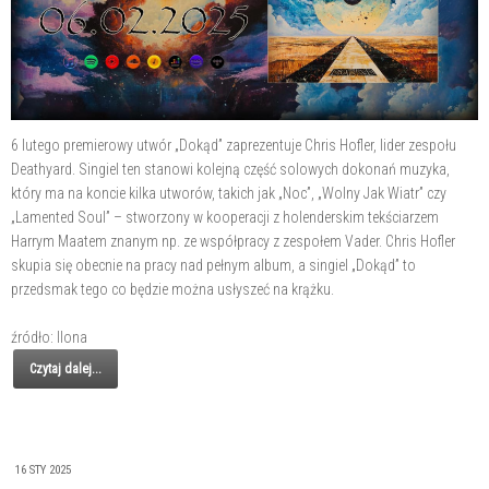
6 lutego premierowy utwór „Dokąd” zaprezentuje Chris Hofler, lider zespołu
Deathyard. Singiel ten stanowi kolejną część solowych dokonań muzyka,
który ma na koncie kilka utworów, takich jak „Noc”, „Wolny Jak Wiatr” czy
„Lamented Soul” – stworzony w kooperacji z holenderskim tekściarzem
Harrym Maatem znanym np. ze współpracy z zespołem Vader. Chris Hofler
skupia się obecnie na pracy nad pełnym album, a singiel „Dokąd” to
przedsmak tego co będzie można usłyszeć na krążku.
źródło: Ilona
Czytaj dalej...
16 STY 2025