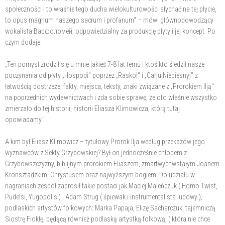
społeczności i to właśnie tego ducha wielokulturowości słychać na tej płycie,
to opus magnum naszego sacrum i profanum" – mówi głównodowodzący
wokalista Варфоломей, odpowiedzialny za produkcję płyty i jej koncept. Po
czym dodaje:
„Ten pomysł zrodził się u mnie jakieś 7-8 lat temu i ktoś kto śledził nasze
poczynania od płyty „Hospodi" poprzez „Raskol" i „Carju Niebiesnyj" z
łatwością dostrzeże, fakty, miejsca, teksty, znaki związane z „Prorokiem Ilją"
na poprzednich wydawnictwach i zda sobie sprawę, że oto właśnie wszystko
zmierzało do tej historii, historii Eliasza Klimowicza, którą tutaj
opowiadamy."
A kim był Eliasz Klimowicz – tytułowy Prorok Ilja według przekazów jego
wyznawców z Sekty Grzybowskiej? Był on jednocześnie chłopem z
Grzybowszczyzny, biblijnym prorokiem Eliaszem, zmartwychwstałym Joanem
Kronsztadzkim, Chrystusem oraz najwyższym bogiem. Do udziału w
nagraniach zespół zaprosił takie postaci jak Maciej Maleńczuk ( Homo Twist,
Pudelsi, Yugopolis ) , Adam Strug ( śpiewak i instrumentalista ludowy ),
podlaskich artystów folkowych: Marka Papaja, Elizę Sacharczuk, tajemniczą
Siostrę Fiokłę, będącą również podlaską artystką folkową, ( która nie chce