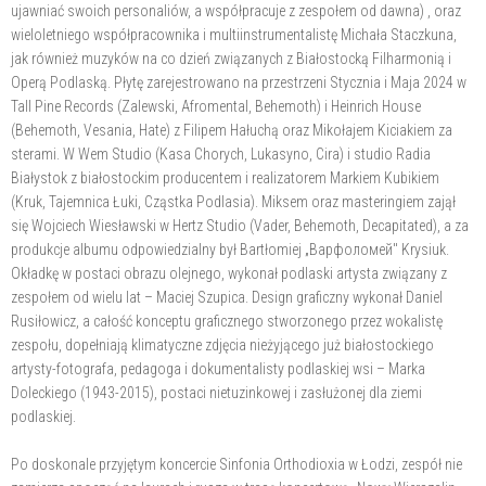
ujawniać swoich personaliów, a współpracuje z zespołem od dawna) , oraz
wieloletniego współpracownika i multiinstrumentalistę Michała Staczkuna,
jak również muzyków na co dzień związanych z Białostocką Filharmonią i
Operą Podlaską. Płytę zarejestrowano na przestrzeni Stycznia i Maja 2024 w
Tall Pine Records (Zalewski, Afromental, Behemoth) i Heinrich House
(Behemoth, Vesania, Hate) z Filipem Hałuchą oraz Mikołajem Kiciakiem za
sterami. W Wem Studio (Kasa Chorych, Lukasyno, Cira) i studio Radia
Białystok z białostockim producentem i realizatorem Markiem Kubikiem
(Kruk, Tajemnica Łuki, Cząstka Podlasia). Miksem oraz masteringiem zajął
się Wojciech Wiesławski w Hertz Studio (Vader, Behemoth, Decapitated), a za
produkcje albumu odpowiedzialny był Bartłomiej „Варфоломей" Krysiuk.
Okładkę w postaci obrazu olejnego, wykonał podlaski artysta związany z
zespołem od wielu lat – Maciej Szupica. Design graficzny wykonał Daniel
Rusiłowicz, a całość konceptu graficznego stworzonego przez wokalistę
zespołu, dopełniają klimatyczne zdjęcia nieżyjącego już białostockiego
artysty-fotografa, pedagoga i dokumentalisty podlaskiej wsi – Marka
Doleckiego (1943-2015), postaci nietuzinkowej i zasłużonej dla ziemi
podlaskiej.
Po doskonale przyjętym koncercie Sinfonia Orthodioxia w Łodzi, zespół nie