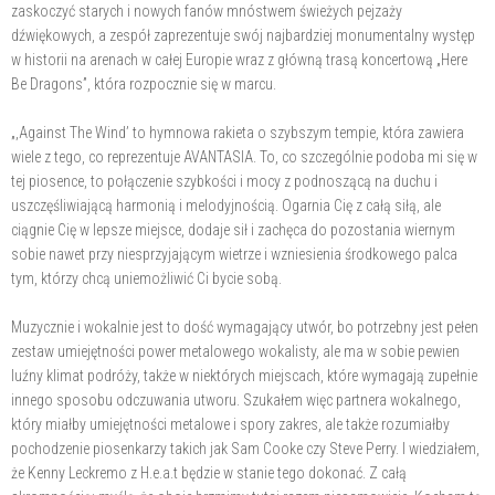
zaskoczyć starych i nowych fanów mnóstwem świeżych pejzaży
dźwiękowych, a zespół zaprezentuje swój najbardziej monumentalny występ
w historii na arenach w całej Europie wraz z główną trasą koncertową „Here
Be Dragons”, która rozpocznie się w marcu.
„‚Against The Wind’ to hymnowa rakieta o szybszym tempie, która zawiera
wiele z tego, co reprezentuje AVANTASIA. To, co szczególnie podoba mi się w
tej piosence, to połączenie szybkości i mocy z podnoszącą na duchu i
uszczęśliwiającą harmonią i melodyjnością. Ogarnia Cię z całą siłą, ale
ciągnie Cię w lepsze miejsce, dodaje sił i zachęca do pozostania wiernym
sobie nawet przy niesprzyjającym wietrze i wzniesienia środkowego palca
tym, którzy chcą uniemożliwić Ci bycie sobą.
Muzycznie i wokalnie jest to dość wymagający utwór, bo potrzebny jest pełen
zestaw umiejętności power metalowego wokalisty, ale ma w sobie pewien
luźny klimat podróży, także w niektórych miejscach, które wymagają zupełnie
innego sposobu odczuwania utworu. Szukałem więc partnera wokalnego,
który miałby umiejętności metalowe i spory zakres, ale także rozumiałby
pochodzenie piosenkarzy takich jak Sam Cooke czy Steve Perry. I wiedziałem,
że Kenny Leckremo z H.e.a.t będzie w stanie tego dokonać. Z całą