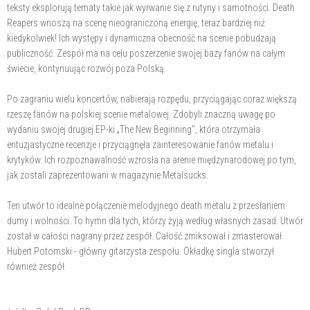
teksty eksplorują tematy takie jak wyrwanie się z rutyny i samotności. Death
Reapers wnoszą na scenę nieograniczoną energię, teraz bardziej niż
kiedykolwiek! Ich występy i dynamiczna obecność na scenie pobudzają
publiczność. Zespół ma na celu poszerzenie swojej bazy fanów na całym
świecie, kontynuując rozwój poza Polską.
Po zagraniu wielu koncertów, nabierają rozpędu, przyciągając coraz większą
rzeszę fanów na polskiej scenie metalowej. Zdobyli znaczną uwagę po
wydaniu swojej drugiej EP-ki „The New Beginning", która otrzymała
entuzjastyczne recenzje i przyciągnęła zainteresowanie fanów metalu i
krytyków. Ich rozpoznawalność wzrosła na arenie międzynarodowej po tym,
jak zostali zaprezentowani w magazynie Metalsucks.
Ten utwór to idealne połączenie melodyjnego death metalu z przesłaniem
dumy i wolności. To hymn dla tych, którzy żyją według własnych zasad. Utwór
został w całości nagrany przez zespół. Całość zmiksował i zmasterował
Hubert Potomski - główny gitarzysta zespołu. Okładkę singla stworzył
również zespół.