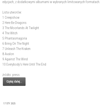
edycjach, z dodatkowymi albumami w wybranych limitowanych formatach.
Lista utworów:
1 Creepshow
2 Here Be Dragons
3 The Moorlands At Twilight
4 The Witch
5 Phantasmagoria
6 Bring On The Night
7 Unleash The Kraken
8 Avalon
9 Against The Wind
10 Everybody's Here Until The End
źródło: press
Czytaj dalej...
17 STY 2025