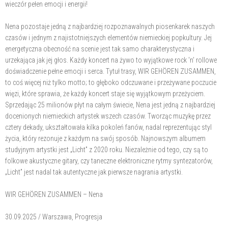
wieczór pełen emocji i energii!
Nena pozostaje jedną z najbardziej rozpoznawalnych piosenkarek naszych
czasów i jednym z najistotniejszych elementów niemieckiej popkultury. Jej
energetyczna obecność na scenie jest tak samo charakterystyczna i
urzekająca jak jej głos. Każdy koncert na żywo to wyjątkowe rock 'n' rollowe
doświadczenie pełne emocji i serca. Tytuł trasy, WIR GEHÖREN ZUSAMMEN,
to coś więcej niż tylko motto; to głęboko odczuwane i przeżywane poczucie
więzi, które sprawia, że każdy koncert staje się wyjątkowym przeżyciem.
Sprzedając 25 milionów płyt na całym świecie, Nena jest jedną z najbardziej
docenionych niemieckich artystek wszech czasów. Tworząc muzykę przez
cztery dekady, ukształtowała kilka pokoleń fanów, nadal reprezentując styl
życia, który rezonuje z każdym na swój sposób. Najnowszym albumem
studyjnym artystki jest „Licht” z 2020 roku. Niezależnie od tego, czy są to
folkowe akustyczne gitary, czy taneczne elektroniczne rytmy syntezatorów,
„Licht” jest nadal tak autentyczne jak pierwsze nagrania artystki.
WIR GEHÖREN ZUSAMMEN – Nena
30.09.2025 / Warszawa, Progresja