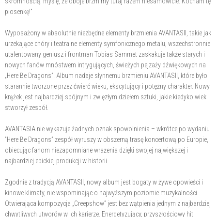
skromnością: myślę, że oboje brzmimy tutaj razem niesamowicie. Kocham tę
piosenkę!”
Wyposażony w absolutnie niezbędne elementy brzmienia AVANTASII, takie jak
urzekające chóry i teatralne elementy symfonicznego metalu, wszechstronnie
utalentowany geniusz i frontman Tobias Sammet zaskakuje także starych i
nowych fanów mnóstwem intrygujących, świeżych pejzaży dźwiękowych na
„Here Be Dragons”. Album nadaje słynnemu brzmieniu AVANTASII, które było
starannie tworzone przez ćwierć wieku, ekscytujący i potężny charakter. Nowy
krążek jest najbardziej spójnym i zwięzłym dziełem sztuki, jakie kiedykolwiek
stworzył zespół.
AVANTASIA nie wykazuje żadnych oznak spowolnienia – wkrótce po wydaniu
”Here Be Dragons” zespół wyruszy w obszerną trasę koncertową po Europie,
obiecując fanom niezapomniane wrażenia dzięki swojej największej i
najbardziej epickiej produkcji w historii.
Zgodnie z tradycją AVANTASII, nowy album jest bogaty w żywe opowieści i
kinowe klimaty, nie wspominając o najwyższym poziomie muzykalności.
Otwierająca kompozycja „Creepshow” jest bez wątpienia jednym z najbardziej
chwytliwych utworów w ich karierze. Energetyzujący, przyszłościowy hit