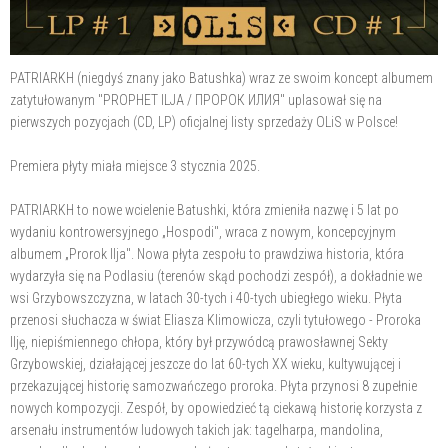
PATRIARKH (niegdyś znany jako Batushka) wraz ze swoim koncept albumem
zatytułowanym "PROPHET ILJA / ПРОРОК ИЛИЯ" uplasował się na
pierwszych pozycjach (CD, LP) oficjalnej listy sprzedaży OLiS w Polsce!
Premiera płyty miała miejsce 3 stycznia 2025.
PATRIARKH to nowe wcielenie Batushki, która zmieniła nazwę i 5 lat po
wydaniu kontrowersyjnego „Hospodi", wraca z nowym, koncepcyjnym
albumem „Prorok Ilja". Nowa płyta zespołu to prawdziwa historia, która
wydarzyła się na Podlasiu (terenów skąd pochodzi zespół), a dokładnie we
wsi Grzybowszczyzna, w latach 30-tych i 40-tych ubiegłego wieku. Płyta
przenosi słuchacza w świat Eliasza Klimowicza, czyli tytułowego - Proroka
Ilję, niepiśmiennego chłopa, który był przywódcą prawosławnej Sekty
Grzybowskiej, działającej jeszcze do lat 60-tych XX wieku, kultywującej i
przekazującej historię samozwańczego proroka. Płyta przynosi 8 zupełnie
nowych kompozycji. Zespół, by opowiedzieć tą ciekawą historię korzysta z
arsenału instrumentów ludowych takich jak: tagelharpa, mandolina,