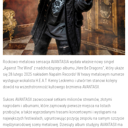
Rockowo-metalowa sensacja AVANTASIA wydała właśnie nowy singiel
„Against The Wind” z nadchodzącego albumu „Here Be Dragons”, który ukaże
się 28 lutego 2025 nakładem Napalm Records! W heavy metalowym numerze
występuje wokalista H.E.A.T. Kenny Leckremo i utwór ten stanowi kolejny
dowód na wszechstronność kultowego brzmienia AVANTASII.
Sukces AVANTASII zaowocował setkami milionów streamów, złotymi
nagrodami i albumami, które zajmowały pierwsze miejsca na listach
przebojów, a także wyprzedanymi trasami koncertowymi i występami na
największych festiwalach, ugruntowując pozycję zespołu na samym szczycie
międzynarodowej sceny metalowej. Dziesiąty album studyjny AVANTASII ma