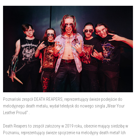
Poznański zespół DEATH REAPERS, reprezentujący świeże podejście do
melodyjnego death metalu, wydał teledysk do nowego singla „Wear Your
Leather Proud" .
Death Reapers to zespół założony w 2019 roku, obecnie mający siedzibę w
Poznaniu, reprezentujący świeże spojrzenie na melodyjny death metal! Ich