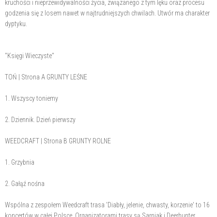
kruchości i nieprzewidywalności życia, związanego z tym lęku oraz procesu
godzenia się z losem nawet w najtrudniejszych chwilach. Utwór ma charakter
dyptyku.
"Księgi Wieczyste"
TOŃ | Strona A GRUNTY LEŚNE
1. Wszyscy toniemy
2. Dziennik. Dzień pierwszy
WEEDCRAFT | Strona B GRUNTY ROLNE
1. Grzybnia
2. Gałąź nośna
Wspólna z zespołem Weedcraft trasa 'Diabły, jelenie, chwasty, korzenie' to 16
koncertów w całej Polsce. Organizatorami trasy są Sarniak i Deerhunter