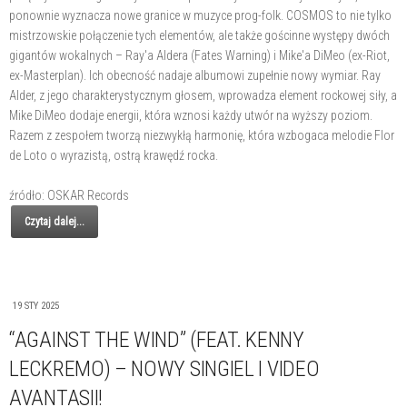
ponownie wyznacza nowe granice w muzyce prog-folk. COSMOS to nie tylko
mistrzowskie połączenie tych elementów, ale także gościnne występy dwóch
gigantów wokalnych – Ray'a Aldera (Fates Warning) i Mike'a DiMeo (ex-Riot,
ex-Masterplan). Ich obecność nadaje albumowi zupełnie nowy wymiar. Ray
Alder, z jego charakterystycznym głosem, wprowadza element rockowej siły, a
Mike DiMeo dodaje energii, która wznosi każdy utwór na wyższy poziom.
Razem z zespołem tworzą niezwykłą harmonię, która wzbogaca melodie Flor
de Loto o wyrazistą, ostrą krawędź rocka.
źródło: OSKAR Records
Czytaj dalej...
19 STY 2025
“AGAINST THE WIND” (FEAT. KENNY
LECKREMO) – NOWY SINGIEL I VIDEO
AVANTASII!