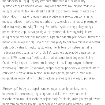
mandocello, hurdy gurdy czy cymbały strunowe, ale też orkiestry
symfonicznej, kobiecych wokali i męskich chórów. Tak jak poprzednio w
muzyce Batushki tak i u Patriarkh sakralność prawosławna, miesza się z
black i doom metalem, jednak teraz w dużej mierze wzbogacona jest o
muzykę ludową, neofolk, czy w partiach, gdzie rolę dominująca przejmuje
orkiestra, wręcz muzykę filmową. Zespół korzysta z całej palety muzyki
prawosławnej zapuszczając się w rejony monodii bizantyjskiej, śpiewu
liturgicznego czy polifonii rosyjskiej, zgrabnie adaptując ludowe i liturgiczne
melodie na swoją modłę. Liryczna strona płyty to ciekawa mieszanka teatru i
sielskości. Patriarkh, wykorzystuje fragmenty tekstów sztuki teatralnej
Tadeusza Słobodzianka - „Prorok Ilja", czerpie z przekazów zawartych w
pracach Włodzimierza Pawluczuka studiującego dość dogłębnie Sektę
Grzybowską i łączy to z tekstami ludowymi oraz liturgicznymi, które są
wizytówką Patriarkh. Co ciekawe, zespół sięgnął po teksty w językach staro-
cerkiewno-słowiańskim, białoruskim, rosyjskim, greckim, rumuńskim,
bułgarskim, regionalnym – chachłackim i pierwszy raz w języku polskim.
„Prorok Ilja", to płyta przepełniona emocjami, sentymentalizmem,
ludowością, sielskością, płyta liryczna, epicka, wielowymiarowa i
wielobarwna, tak jak wielobarwne jest moje Podlasie, które jest wyjątkowym
miejscem na mapie Polski, łączącym wiele kultur, wiele wyznań i wiele