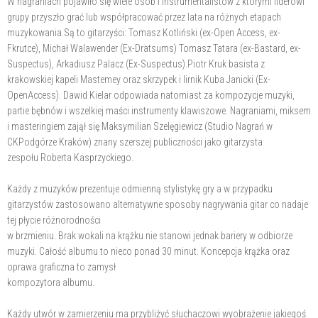
W nagraniach pojawiło się wiele osób i instrumentalistów z którymi liderowi
grupy przyszło grać lub współpracować przez lata na różnych etapach
muzykowania.Są to gitarzyści: Tomasz Kotliński (ex-Open Access, ex-
Fkrutce), Michał Walawender (Ex-Dratsums) Tomasz Tatara (ex-Bastard, ex-
Suspectus), Arkadiusz Palacz (Ex-Suspectus).Piotr Kruk basista z
krakowskiej kapeli Mastemey oraz skrzypek i lirnik Kuba Janicki (Ex-
OpenAccess). Dawid Kielar odpowiada natomiast za kompozycje muzyki,
partie bębnów i wszelkiej maści instrumenty klawiszowe. Nagraniami, miksem
i masteringiem zajął się Maksymilian Szelęgiewicz (Studio Nagrań w
CKPodgórze Kraków) znany szerszej publiczności jako gitarzysta
zespołu Roberta Kasprzyckiego.
Każdy z muzyków prezentuje odmienną stylistykę gry a w przypadku
gitarzystów zastosowano alternatywne sposoby nagrywania gitar co nadaje
tej płycie różnorodności
w brzmieniu. Brak wokali na krążku nie stanowi jednak bariery w odbiorze
muzyki. Całość albumu to nieco ponad 30 minut. Koncepcja krążka oraz
oprawa graficzna to zamysł
kompozytora albumu.
Każdy utwór w zamierzeniu ma przybliżyć słuchaczowi wyobrażenie jakiegoś