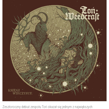
Zeszłoroczny debiut zespołu Toń okazał się jednym z największych