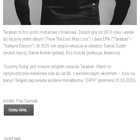
Taraban to trio proto metalowe z Krakowa. Zespół gra od 2015 roku i wydał
do tej pory jeden album ("How The East Was Lost") i dwie EPki ("Taraban" i
"Valkyrie Eleison"). W 2025 rok zespół wkracza w składzie: Daniel Suder
(wokal, bass), Daniel Kesler (gitara), Kris Gonda (perkusja, klawisze).
'Country Song' jest nowym singlem zespołu Taraban. Utwór to
optymistyczna metalowa oda do lat 80. z westernowym akcentem – solo na
banjo! Singiel zapowiada wydanie minialbumu "OATH" (premiera 20.03.2025).
źródło: Filip Sarniak
Czytaj dalej...
14 STY 2025