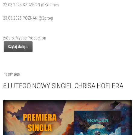
22.03.2025 SZCZECIN @Kosmos
23.03.2025 POZNAŃ @2progi
źródło: Mystic Production
Czytaj dalej...
17 STY 2025
6 LUTEGO NOWY SINGIEL CHRISA HOFLERA