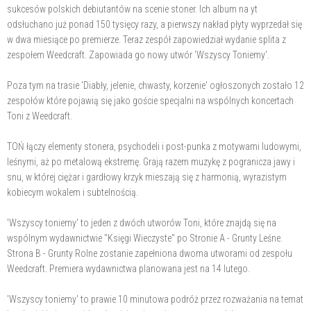
sukcesów polskich debiutantów na scenie stoner. Ich album na yt
odsłuchano już ponad 150 tysięcy razy, a pierwszy nakład płyty wyprzedał się
w dwa miesiące po premierze. Teraz zespół zapowiedział wydanie splita z
zespołem Weedcraft. Zapowiada go nowy utwór 'Wszyscy Toniemy'.
Poza tym na trasie 'Diabły, jelenie, chwasty, korzenie' ogłoszonych zostało 12
zespołów które pojawią się jako goście specjalni na wspólnych koncertach
Toni z Weedcraft.
TOŃ łączy elementy stonera, psychodeli i post-punka z motywami ludowymi,
leśnymi, aż po metalową ekstremę. Grają razem muzykę z pogranicza jawy i
snu, w której ciężar i gardłowy krzyk mieszają się z harmonią, wyrazistym
kobiecym wokalem i subtelnością.
'Wszyscy toniemy' to jeden z dwóch utworów Toni, które znajdą się na
wspólnym wydawnictwie "Księgi Wieczyste" po Stronie A - Grunty Leśne.
Strona B - Grunty Rolne zostanie zapełniona dwoma utworami od zespołu
Weedcraft. Premiera wydawnictwa planowana jest na 14 lutego.
'Wszyscy toniemy' to prawie 10 minutowa podróż przez rozważania na temat