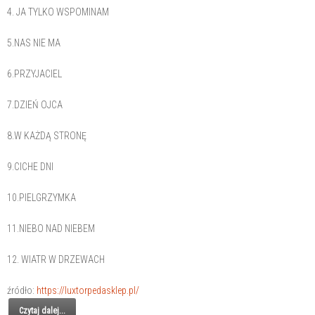
4. JA TYLKO WSPOMINAM
5.NAS NIE MA
6.PRZYJACIEL
7.DZIEŃ OJCA
8.W KAŻDĄ STRONĘ
9.CICHE DNI
10.PIELGRZYMKA
11.NIEBO NAD NIEBEM
12. WIATR W DRZEWACH
źródło:
https://luxtorpedasklep.pl/
Czytaj dalej...