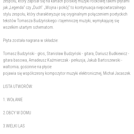
zespołu, który zapisał się na kartach polskiej muzyki rockowej takimi płytami
jak „Legenda” czy „Duch”. „Wojna i pokój” to kontynuacja niepowtarzalnego
stylu zespołu, który charakteryzuje się oryginalnym połączeniem poetyckich
tekstów Tomasza Budzyńskiego i tajemniczej muzyki, wymykającej się
wszelkim utartym schematom.
Płyta została nagrana w składzie:
Tomasz Budzyński - głos, Stanisław Budzyński - gitara, Dariusz Budkiewicz -
gitara basowa, Amadeusz Kaźmierczak - perkusja, Jakub Bartoszewski -
waltornia; gościnnie na płycie
pojawia się współczesny kompozytor muzyki elektronicznej, Michał Jacaszek.
LISTA UTWORÓW:
1. WOŁANIE
2.OBCY W DOMU
3.WIELKI LAS