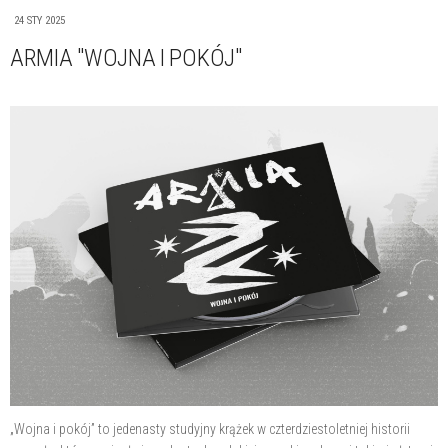
24 STY 2025
ARMIA "WOJNA I POKÓJ"
„Wojna i pokój” to jedenasty studyjny krążek w czterdziestoletniej historii