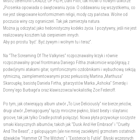
Mistrz ceremonii CRADLE OF FILTH, Dani Filth, tak mówi o nowym utworze:
„Piosenka opowiada o świętowaniu życia. O oddawaniu się wszystkiemu, co
nie jest skrępowane konformizmem religii, mody czy państwa. Wolne od
poczucia winy czy ograniczeń. Tak jak zamierzyła natura.
Można ją odczytać jako hedonistyczny kodeks życia. I pozytywny, jeśli nie jest
realizowany kosztem lub cierpieniem innych.
Aby po prostu ‘być’. Być żywym i wolnym tu i teraz”.
Na “The Screaming Of The Valkyries” rozpoznawalny krzyk i równie
rozpoznawalny growl frontmana Daniego Filtha znakomicie współgrają z
podwójnymi atakami gitar, symfonicznymi ozdobnikami i wybuchową sekcją
rytmiczną, zaimplementowanymi przez perkusistę Martina „Marthusa”
Skaroupkę, basistę Daniela Firtha, gitarzystów Marka „Ashoka” Smerdę i
Donny’ego Burbage’a oraz klawiszowca/wokalistkę Zoe Federoff.
Po tym, jak otwierający album utwór „To Live Deliciously” nie bierze jeńców,
drugi utwór „Demagoguery” łączy mroczne piękno, blast beaty i slaytanic
groove, tak jak tylko Cradle potrafi połączyć. Nowa płyta przywołuje soczyste
smaki klasycznych albumów, takich jak “Dusk And Her Embrace” i “Cruelty
And The Beast”, z galopującym (ale nie mniej zaciekłym) grzmotem ostatnich
dźwięków “Hammer Of The Witches” i “Existence Is Futile”. Błyski wczesnych