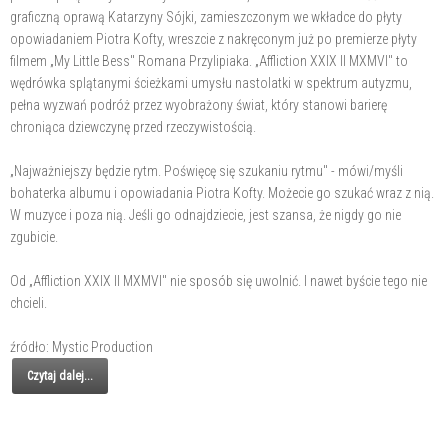
graficzną oprawą Katarzyny Sójki, zamieszczonym we wkładce do płyty
opowiadaniem Piotra Kofty, wreszcie z nakręconym już po premierze płyty
filmem „My Little Bess" Romana Przylipiaka. „Affliction XXIX II MXMVI" to
wędrówka splątanymi ścieżkami umysłu nastolatki w spektrum autyzmu,
pełna wyzwań podróż przez wyobrażony świat, który stanowi barierę
chroniąca dziewczynę przed rzeczywistością.
„Najważniejszy będzie rytm. Poświęcę się szukaniu rytmu" - mówi/myśli
bohaterka albumu i opowiadania Piotra Kofty. Możecie go szukać wraz z nią.
W muzyce i poza nią. Jeśli go odnajdziecie, jest szansa, że nigdy go nie
zgubicie.
Od „Affliction XXIX II MXMVI" nie sposób się uwolnić. I nawet byście tego nie
chcieli.
źródło: Mystic Production
Czytaj dalej...