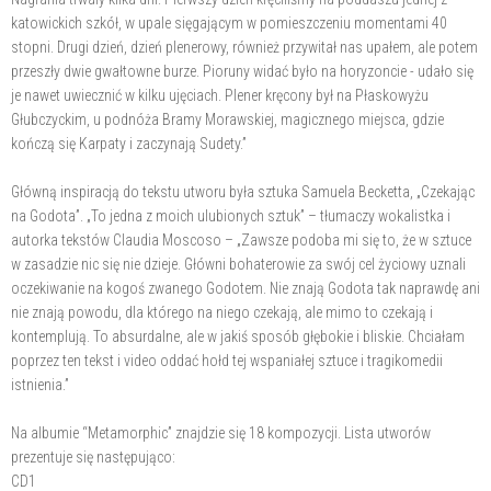
katowickich szkół, w upale sięgającym w pomieszczeniu momentami 40
stopni. Drugi dzień, dzień plenerowy, również przywitał nas upałem, ale potem
przeszły dwie gwałtowne burze. Pioruny widać było na horyzoncie - udało się
je nawet uwiecznić w kilku ujęciach. Plener kręcony był na Płaskowyżu
Głubczyckim, u podnóża Bramy Morawskiej, magicznego miejsca, gdzie
kończą się Karpaty i zaczynają Sudety.”
Główną inspiracją do tekstu utworu była sztuka Samuela Becketta, „Czekając
na Godota”. „To jedna z moich ulubionych sztuk” – tłumaczy wokalistka i
autorka tekstów Claudia Moscoso – „Zawsze podoba mi się to, że w sztuce
w zasadzie nic się nie dzieje. Główni bohaterowie za swój cel życiowy uznali
oczekiwanie na kogoś zwanego Godotem. Nie znają Godota tak naprawdę ani
nie znają powodu, dla którego na niego czekają, ale mimo to czekają i
kontemplują. To absurdalne, ale w jakiś sposób głębokie i bliskie. Chciałam
poprzez ten tekst i video oddać hołd tej wspaniałej sztuce i tragikomedii
istnienia.”
Na albumie “Metamorphic” znajdzie się 18 kompozycji. Lista utworów
prezentuje się następująco:
CD1