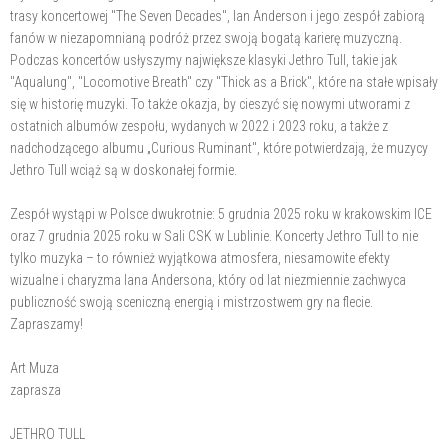
trasy koncertowej "The Seven Decades", Ian Anderson i jego zespół zabiorą
fanów w niezapomnianą podróż przez swoją bogatą karierę muzyczną.
Podczas koncertów usłyszymy największe klasyki Jethro Tull, takie jak
"Aqualung", "Locomotive Breath" czy "Thick as a Brick", które na stałe wpisały
się w historię muzyki. To także okazja, by cieszyć się nowymi utworami z
ostatnich albumów zespołu, wydanych w 2022 i 2023 roku, a także z
nadchodzącego albumu „Curious Ruminant", które potwierdzają, że muzycy
Jethro Tull wciąż są w doskonałej formie.
Zespół wystąpi w Polsce dwukrotnie: 5 grudnia 2025 roku w krakowskim ICE
oraz 7 grudnia 2025 roku w Sali CSK w Lublinie. Koncerty Jethro Tull to nie
tylko muzyka – to również wyjątkowa atmosfera, niesamowite efekty
wizualne i charyzma Iana Andersona, który od lat niezmiennie zachwyca
publiczność swoją sceniczną energią i mistrzostwem gry na flecie.
Zapraszamy!
Art Muza
zaprasza
JETHRO TULL