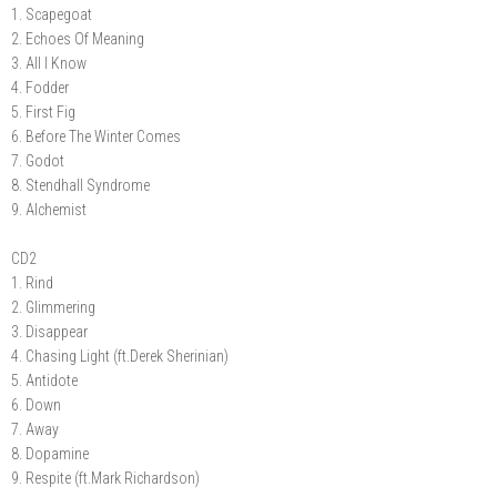
1. Scapegoat
2. Echoes Of Meaning
3. All I Know
4. Fodder
5. First Fig
6. Before The Winter Comes
7. Godot
8. Stendhall Syndrome
9. Alchemist
CD2
1. Rind
2. Glimmering
3. Disappear
4. Chasing Light (ft.Derek Sherinian)
5. Antidote
6. Down
7. Away
8. Dopamine
9. Respite (ft.Mark Richardson)