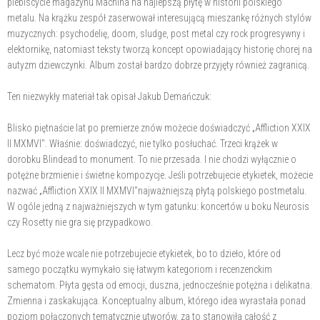
plebiscycie magazynu Machina na najlepszą płytę w historii polskiego
metalu. Na krążku zespół zaserwował interesującą mieszankę różnych stylów
muzycznych: psychodelię, doom, sludge, post metal czy rock progresywny i
elektornikę, natomiast teksty tworzą koncept opowiadający historię chorej na
autyzm dziewczynki. Album został bardzo dobrze przyjęty również zagranicą.
Ten niezwykły materiał tak opisał Jakub Demańczuk:
Blisko piętnaście lat po premierze znów możecie doświadczyć „Affliction XXIX
II MXMVI". Właśnie: doświadczyć, nie tylko posłuchać. Trzeci krążek w
dorobku Blindead to monument. To nie przesada. I nie chodzi wyłącznie o
potężne brzmienie i świetne kompozycje. Jeśli potrzebujecie etykietek, możecie
nazwać „Affliction XXIX II MXMVI"najważniejszą płytą polskiego postmetalu.
W ogóle jedną z najważniejszych w tym gatunku: koncertów u boku Neurosis
czy Rosetty nie gra się przypadkowo.
Lecz być może wcale nie potrzebujecie etykietek, bo to dzieło, które od
samego początku wymykało się łatwym kategoriom i recenzenckim
schematom. Płyta gęsta od emocji, duszna, jednocześnie potężna i delikatna.
Zmienna i zaskakująca. Konceptualny album, którego idea wyrastała ponad
poziom połączonych tematycznie utworów, za to stanowiła całość z