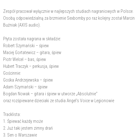
Zespół pracował wyłącznie w najlepszych studiach nagraniowych w Polsce.
Osobą odpowiedzialną za brzmienie Sexbomby po raz kolejny został Marcin
Buźniak (AXIS audio).
Płyta została nagrana w składzie:
Robert Szymański – śpiew
Maciej Gortatewicz – gitara, śpiew
Piotr Welcel – bas, śpiew
Hubert Traczyk – perkusja, śpiew
Gościnnie:
Gośka Andrzejewska – śpiew
Adam Szymański – śpiew
Bogdan Nowak – gitara i śpiew w utworze „Absolutnie"
oraz rozśpiewane dzieciaki ze studia Angel's Voice w Legionowie
Tracklista:
1. Śpiewać każdy może
2. Już taki jestem zimny drań
3. Sen o Warszawie