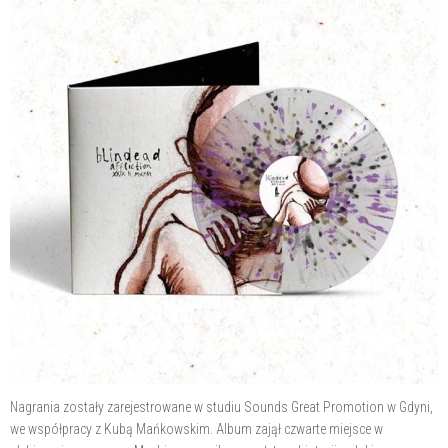
Nagrania zostały zarejestrowane w studiu Sounds Great Promotion w Gdyni,
we współpracy z Kubą Mańkowskim. Album zajął czwarte miejsce w