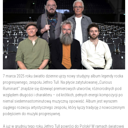
7 marca 2025 roku światło dzienne ujrzy nowy studyjny album legendy rocka
progresywnego, zespołu Jethro Tull. Na płycie zatytułowanej „Curious
Ruminant" znajdzie się dziewięć premierowych utworów, różnorodnych pod
względem długości i charakteru – od krótkich, pełnych energii kompozycji po
niemal siedemnastominutową muzyczną opowieść. Album jest wyrazem
ciągłego rozwoju artystycznego zespołu, który łączy tradycję z nowoczesnym
podejściem do muzyki progresywnej.
A już w grudniu tego roku Jethro Tull powróci do Polski! W ramach światowej