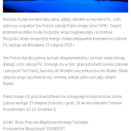
Historia muzyki nie była taka sama, gdyby zabrakło w niej lidera PiL. John
Lydon po rozpadzie Sex Pistols założył Public Image Ltd w 1978 r. Zespół
przetrwał wszelkie mody muzyczne, wciąż nagrywa płyty i koncertuje.
Wszystko dzięki niespożytej energii i niewyczerpywalnej kreatywności Lydona.
PiL wystąpi we Wrocławiu 23 sierpnia 2025 r.
Sex Pistols był dla Lydona za mało eksperymentalny i za mało antyrockowy,
dlatego John założył PiL. Pomogli mu w tym: gitarzysta Keith Levene (członek
i założyciel The Clash), basista Jah Wobble oraz perkusista Jim Walker. Skład
zespołu wciąż się zmieniał się i zmienia, jednak Lydon jest jego stałym
filarem.
Public Image Ltd. pod dowództwem nie uznającego kompromisów Johna
Lydona wystąpi 23 sierpnia (sobota) o godz. 20 we wrocławskim Centrum
Koncertowym A2 (ul. Góralska 5).
źródło: Biuro Prasowe Międzynarodowego Festiwalu
Producentów Muzycznych SOUNDEDIT