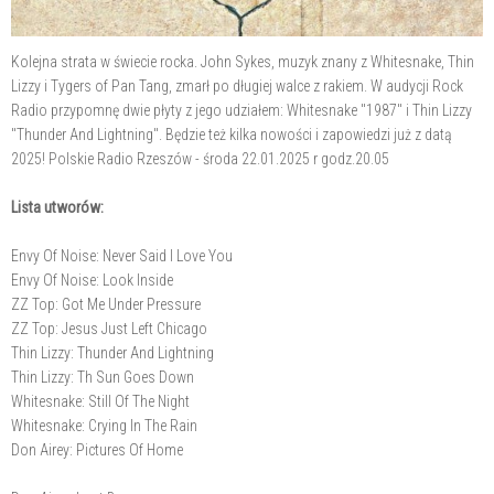
Kolejna strata w świecie rocka. John Sykes, muzyk znany z Whitesnake, Thin
Lizzy i Tygers of Pan Tang, zmarł po długiej walce z rakiem. W audycji Rock
Radio przypomnę dwie płyty z jego udziałem: Whitesnake "1987" i Thin Lizzy
"Thunder And Lightning". Będzie też kilka nowości i zapowiedzi już z datą
2025! Polskie Radio Rzeszów - środa 22.01.2025 r godz.20.05
Lista utworów:
Envy Of Noise: Never Said I Love You
Envy Of Noise: Look Inside
ZZ Top: Got Me Under Pressure
ZZ Top: Jesus Just Left Chicago
Thin Lizzy: Thunder And Lightning
Thin Lizzy: Th Sun Goes Down
Whitesnake: Still Of The Night
Whitesnake: Crying In The Rain
Don Airey: Pictures Of Home