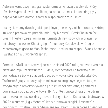
Autorem kompozycji jest gitarzysta formacji, Andrzej Czaplewski, który
również wyprodukował ten album, natomiast za miks i mastering płyty
odpowiada Max Morton, znany ze współpracy z m.in. Jinjer.
„Na płycie mamy dwóch gości specjalnych, pierwszy z nich to osoba, z którą
już współpracowałem przy albumie ‘Ugly Monster’ - Derek Sherinian (ex
Dream Theater), zagrał on na instrumentach klawiszowych w prawie 12-
minutowym utworze ‘Chasing Light’”- tłumaczy Czaplewski – „Drugi z
zaproszonych gości to Mark Richardson - perkusista zespołu Skunk Anansie
i wystąpił on w utworze ‘Respite’”.
Formacja ATAN na muzycznej scenie działa od 2020 roku, założona została
przez Andrzeja Czaplewskiego – lidera, kompozytora i gitarzystę oraz
pochodząca z Boliwii Claudię Moscoso – wokalistkę i autorkę tekstów.
Twórczość grupy to fascynująca mieszanka progresywnego metalu, w
którym często wykorzystywane są struktury polirytmiczne, z partiami z
pogranicza soul, aż po djentowe riffy 7, 8 i 9-strunowych gitar, melodyjne
partie wokalne oraz solidny groove sekcji rytmicznej. Grupa zadebiutowała w
2022 r. albumem „Ugly Monster”, który promował singiel „Absentee” z
gościnnym udziałem Dereka Sheriniana (ex Dream Theater, Sons Of Apollo).