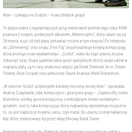
Atan – czekając na Godota – nowy teledysk grupy!
To będzie jedna z najważniejszych prog metalowych premier tego roku! ATAN
powraca z nowym, podwójnym albumem „Metamorphic”, który ukaże się już
28 marca, a już od dziś płytę zamawiać można w tym miejscu! Po teledysku
do „Glimmering” oraz singlu „First Fig” zespół publikuje kolejną kompozycję,
która promuje nowe wydawnictwo - „Godot”, video do tego utworu można
zobaczyć tutaj. Grupa ujawniła także gości specjalnych, którzy wzięli udział w
nagraniu płyty, są to tacy znakomici artyści jak Derek Sherinian (m.in. Dream
Theater, Alice Cooper) oraz perkusista Skunk Anansie, Mark Richardson.
„W utworze ‘Godot’ przybliżyłem bardziej mroczną stronę Atan.”- opowiada
Andrzej Czaplewski, lider, kompozytor i gitarzysta grupy – „Ciężkie riffy, niskie
brzmienie, solidny groove połączony z melodyjnymi liniami wokalnymi i
growlem. Jest to taka kompozycja, która najbardziej reprezentuje muzycznie
to, co jest najbliższe mojemu sercu, czyli metal. Do utworu został nakręcony
klip, który zrealizowany był przez ekipę filmową Black Seven.
Nagrania trwały kilka dni. Pierwszy dzień kręciliśmy na poddaszu jednej z