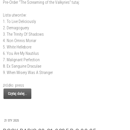
Pre-Order “The Screaming of the Valkyries” tutaj:
Lista utworów:
1. To Live Deliciously
2. Demagoguery
3. The Trinity Of Shadows
4. Non Omnis Moriar
5. White Hellebore
6. You Are My Nautilus
7. Malignant Perfection
8. Ex Sanguine Draculae
9. When Misery Was A Stranger
źródło: press
Czytaj dalej...
21 STY 2025