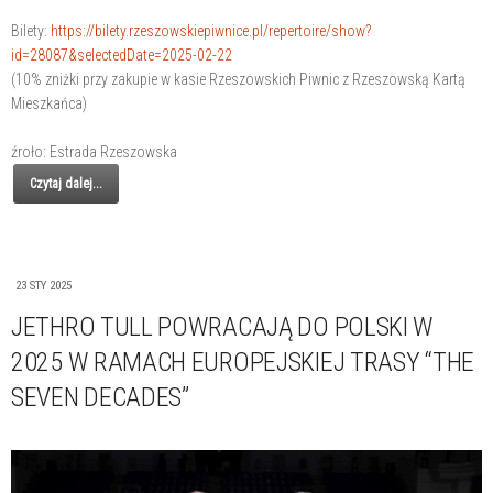
Bilety:
https://bilety.rzeszowskiepiwnice.pl/repertoire/show?
id=28087&selectedDate=2025-02-22
(10% zniżki przy zakupie w kasie Rzeszowskich Piwnic z Rzeszowską Kartą
Mieszkańca)
źroło: Estrada Rzeszowska
Czytaj dalej...
23 STY 2025
JETHRO TULL POWRACAJĄ DO POLSKI W
2025 W RAMACH EUROPEJSKIEJ TRASY “THE
SEVEN DECADES”