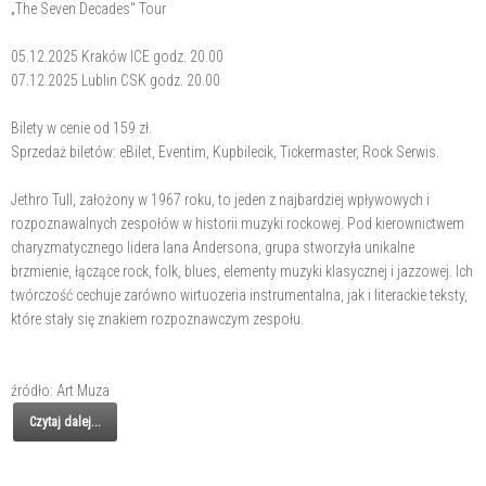
„The Seven Decades" Tour
05.12.2025 Kraków ICE godz. 20.00
07.12.2025 Lublin CSK godz. 20.00
Bilety w cenie od 159 zł.
Sprzedaż biletów: eBilet, Eventim, Kupbilecik, Tickermaster, Rock Serwis.
Jethro Tull, założony w 1967 roku, to jeden z najbardziej wpływowych i
rozpoznawalnych zespołów w historii muzyki rockowej. Pod kierownictwem
charyzmatycznego lidera Iana Andersona, grupa stworzyła unikalne
brzmienie, łączące rock, folk, blues, elementy muzyki klasycznej i jazzowej. Ich
twórczość cechuje zarówno wirtuozeria instrumentalna, jak i literackie teksty,
które stały się znakiem rozpoznawczym zespołu.
źródło: Art Muza
Czytaj dalej...