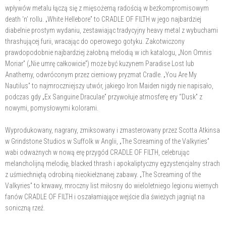
wpływów metalu łączą się z mięsożerną radością w bezkompromisowym
death ‘n’ rollu. „White Hellebore” to CRADLE OF FILTH w jego najbardziej
diabelnie prostym wydaniu, zestawiając tradycyjny heavy metal z wybuchami
thrashującej furii, wracając do operowego gotyku. Zakotwiczony
prawdopodobnie najbardziej żałobną melodią w ich katalogu, „Non Omnis
Moriar” („Nie umrę całkowicie”) może być kuzynem Paradise Lost lub
Anathemy, odwróconym przez cierniowy pryzmat Cradle. „You Are My
Nautilus” to najmroczniejszy utwór, jakiego Iron Maiden nigdy nie napisało,
podczas gdy „Ex Sanguine Draculae” przywołuje atmosferę ery “Dusk” z
nowymi, pomysłowymi kolorami.
Wyprodukowany, nagrany, zmiksowany i zmasterowany przez Scotta Atkinsa
w Grindstone Studios w Suffolk w Anglii, „The Screaming of the Valkyries”
wabi odważnych w nową erę przygód CRADLE OF FILTH, celebrując
melancholijną melodię, blacked thrash i apokaliptyczny egzystencjalny strach
z uśmiechniętą odrobiną nieokiełznanej zabawy. „The Screaming of the
Valkyries” to krwawy, mroczny list miłosny do wieloletniego legionu wiernych
fanów CRADLE OF FILTH i oszałamiające wejście dla świeżych jagniąt na
soniczną rzeź.