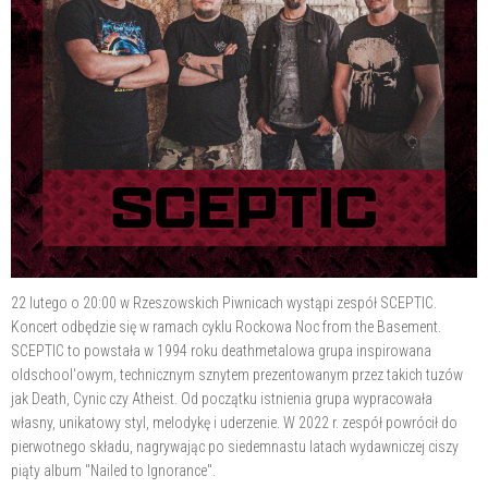
22 lutego o 20:00 w Rzeszowskich Piwnicach wystąpi zespół SCEPTIC.
Koncert odbędzie się w ramach cyklu Rockowa Noc from the Basement.
SCEPTIC to powstała w 1994 roku deathmetalowa grupa inspirowana
oldschool'owym, technicznym sznytem prezentowanym przez takich tuzów
jak Death, Cynic czy Atheist. Od początku istnienia grupa wypracowała
własny, unikatowy styl, melodykę i uderzenie. W 2022 r. zespół powrócił do
pierwotnego składu, nagrywając po siedemnastu latach wydawniczej ciszy
piąty album "Nailed to Ignorance".