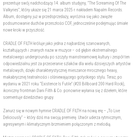
prezentuje swój nadchodzący 14. album studyjny, “The Screaming Of The
Valkyries”, który ukaże się 21 marca 2025 r. nakładem Napalm Records.
Album, dostępny już w przedsprzedaży, wyróżnia się jako zwięzłe
podsumowanie duchów przeszłości COF, jednocześnie podejmując śmiałe
nowe kroki w przyszłość.
CRADLE OF FILTH króluje jako jedna z najbardziej szanowanych,
kształtujących i znanych nazw w muzyce – od głębin ekstremalnego
metalowego undergroundu po szczyty mainstreamowej kultury i zespół ten
odpowiedzialnu jest za przecieranie szlaków dla wielu dzisiejszych artystów
metalowych, dzięki charakterystycznej mieszance mrocznego heavy,
makabrycznej teatralności i olśniewającego gotyckiego stylu. Teraz, po
wydaniu w 2021 roku “Existence Is Futile” (#20 Billboard 200 Hard Rock),
ikoniczny frontman Dani Filth & Co. ponownie wyłania się z dziełem, które
scementuje dziedzictwo grupy.
Zanurz się w nowym hymnie CRADLE OF FILTH na nową erę – „To Live
Deliciously” – który dziś ma swoją premierę. Utwór uderza rytmicznym,
agresywnym i klimatycznym brzmieniem połączonym z melodią.