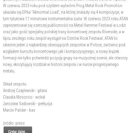
W czerwcu 2023 roku pod szyldem wytwórni Prog Metal Rock Promotion
ukazała się EPka “Abnormal Load”, na której znalazły się 4 kompozycje, w
tym tytułowa 17 minutowa instrumentalna suita. W czerwcu 2023 roku ATAN
zaprezentował się szerszej publiczności na Metal Hammer Festiwal w Łodzi
oraz jako gość specjalny polskiej trasy koncertowej zespołu Riverside, a w
lipcu zeszłego roku zespół wystąpił na Ostrów Rock Festiwal. ATAN to
obecnie jeden z najbardziej obiecujących zespołów w Polsce, zarówno pod
względem kunsztu koncertowego jak i kompozycyjnego, a nowy krążek
formacji nie tylko potwierdzi pozycję grupy na muzycznej scenie, ale otworzy
nowy, ekscytujący rozdział w historii zespołu i w nurcie progresywnego
metalu.
Skład zespołu:
Andrzej Czaplewski - gitara
Claudia Moscoso - wokal
Jarosław Sadowski - perkusja
Marcin Palider - bas
źródło: press
Czytaj dalej...