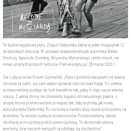
To będzie wyjątkowa płyta. Zespół Sexbomba zebrał w jeden magazynek 12
doskonałych utworów. W zestawie znajdziecie klasyki autorstwa Marka
Grechuty, Agnieszki Osieckiej, Wojciecha Młynarskiego i wielu innych, nie
mniej uznanych polskich twórców. Premiera płyty już 28 marca 2025 t.
Tak o płycie mówi Robert Szymański: „Płyta z polskimi klasykami od dawna
chodziła za nami. Już sam wybór sprawiał nam nie lada frajdę. Po selekcji
postanowiliśmy podejść do tych kawałków tak, jakby to były nasze własne
utwory. Z jednej strony nie chcieliśmy zagubić ich naturalnego piękna, z
drugiej strony postanowiliśmy je nagrać tak, żeby brzmiały jak nowa,
autorska płyta Sexbomby. Po raz kolejny bardzo duży nacisk położyliśmy na
brzmienie. Tu nie było żadnych kompromisów. Postanowiliśmy zabrać
słuchaczy w muzyczną podróż pierwszą klasą. To doskonałe utwory,
wierzymy, że w naszych wersjach spodobają się słuchaczom".