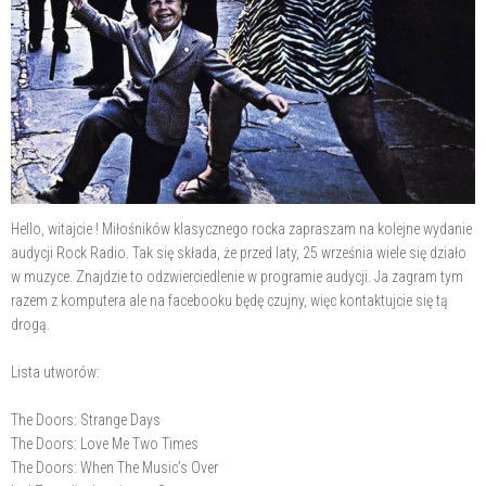
Hello, witajcie ! Miłośników klasycznego rocka zapraszam na kolejne wydanie
audycji Rock Radio. Tak się składa, że przed laty, 25 września wiele się działo
w muzyce. Znajdzie to odzwierciedlenie w programie audycji. Ja zagram tym
razem z komputera ale na facebooku będę czujny, więc kontaktujcie się tą
drogą.
Lista utworów:
The Doors: Strange Days
The Doors: Love Me Two Times
The Doors: When The Music’s Over