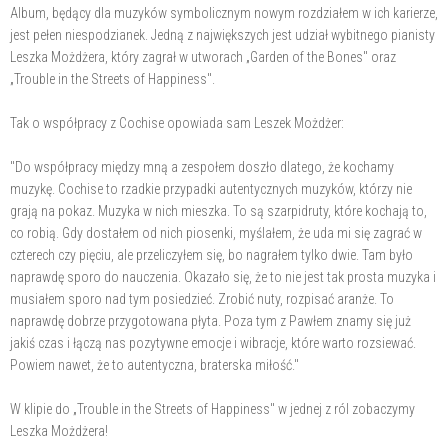
Album, będący dla muzyków symbolicznym nowym rozdziałem w ich karierze,
jest pełen niespodzianek. Jedną z największych jest udział wybitnego pianisty
Leszka Możdżera, który zagrał w utworach „Garden of the Bones" oraz
„Trouble in the Streets of Happiness".
Tak o współpracy z Cochise opowiada sam Leszek Możdżer:
"Do współpracy między mną a zespołem doszło dlatego, że kochamy
muzykę. Cochise to rzadkie przypadki autentycznych muzyków, którzy nie
grają na pokaz. Muzyka w nich mieszka. To są szarpidruty, które kochają to,
co robią. Gdy dostałem od nich piosenki, myślałem, że uda mi się zagrać w
czterech czy pięciu, ale przeliczyłem się, bo nagrałem tylko dwie. Tam było
naprawdę sporo do nauczenia. Okazało się, że to nie jest tak prosta muzyka i
musiałem sporo nad tym posiedzieć. Zrobić nuty, rozpisać aranże. To
naprawdę dobrze przygotowana płyta. Poza tym z Pawłem znamy się już
jakiś czas i łączą nas pozytywne emocje i wibracje, które warto rozsiewać.
Powiem nawet, że to autentyczna, braterska miłość."
W klipie do „Trouble in the Streets of Happiness" w jednej z ról zobaczymy
Leszka Możdżera!