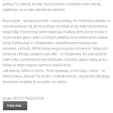
godziny. To materiał, którego można słuchać za każdym razem inaczej,
zagłębiając się w niego warstwa po warstwie.
Na początek – wystarczy kontakt z czystą energią, bez rozbierania dźwięku na
czynniki pierwsze, tak jak nie analizuje się składu wody, kiedy fala przewraca
twoją łódkę. Później nogi same rozpracują struktury rytmiczne tej muzyki, a
że jest bardzo gęsto i pełno tu ostrych zakrętów, minie chwila zanim nadąży
mózg. Kolejny etap to odnajdywanie i identyfikowanie inspiracji oraz
odniesień, z których JAVVA buduje swoją muzyczną tożsamość. Bydgoszcz
zrodzona z Mózgu, swawola Lado ABC – to fundamenty. Ale usłyszycie też
math rocka i posthardcore'owe dziedzictwo z Ameryki, gdzieś migną gitary z
Sahary, w innym miejscu harmonie znad Bosforu.
„Jak klejnoty odlane ze złomu / Które sprawiają, że inni czują i marzą" – w
tekście utworu „Wavver" nie chodzi o metodę twórczą i artystyczne cele grupy,
ale przecież mogłoby, bo wszystko się zgadza.
źródło: MYSTIC PRODUCTION
Czytaj dalej...