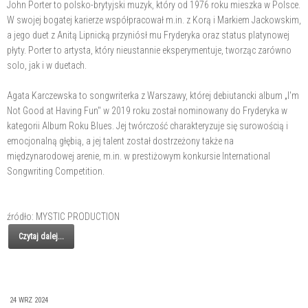
John Porter to polsko-brytyjski muzyk, który od 1976 roku mieszka w Polsce.
W swojej bogatej karierze współpracował m.in. z Korą i Markiem Jackowskim,
a jego duet z Anitą Lipnicką przyniósł mu Fryderyka oraz status platynowej
płyty. Porter to artysta, który nieustannie eksperymentuje, tworząc zarówno
solo, jak i w duetach.
Agata Karczewska to songwriterka z Warszawy, której debiutancki album „I'm
Not Good at Having Fun" w 2019 roku został nominowany do Fryderyka w
kategorii Album Roku Blues. Jej twórczość charakteryzuje się surowością i
emocjonalną głębią, a jej talent został dostrzeżony także na
międzynarodowej arenie, m.in. w prestiżowym konkursie International
Songwriting Competition.
źródło: MYSTIC PRODUCTION
Czytaj dalej...
24 WRZ 2024