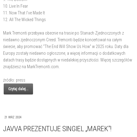
10. Live In Fear
11. Now That I’ve Made It
12. All The Wicked Things
Mark Tremonti przebywa obecnie na trasie po Stanach Zjednoczonych z
niedawno zjednoczonym Creed. Tremonti będzie koncertował na całym
świecie, aby promować “The End Will Show Us How” w 2025 roku. Daty dla
Europy zostały niedawno ogłoszone, a więcej informacji o dodatkowych
datach trasy będzie dostępnych w niedalekiej przyszłości. Więcej szczegółów
znajdziesz na MarkTremonti.com.
źródło: press
Czytaj dalej...
21 WRZ 2024
JAVVA PREZENTUJE SINGIEL „MAREK”!