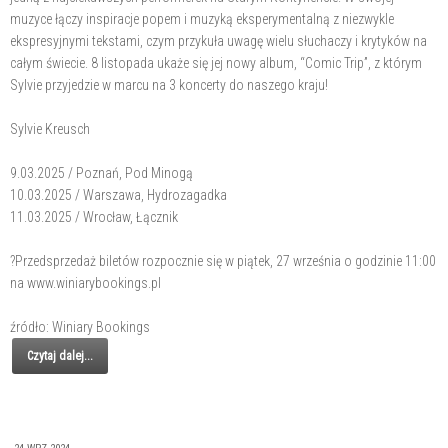
muzyce łączy inspiracje popem i muzyką eksperymentalną z niezwykle
ekspresyjnymi tekstami, czym przykuła uwagę wielu słuchaczy i krytyków na
całym świecie. 8 listopada ukaże się jej nowy album, “Comic Trip”, z którym
Sylvie przyjedzie w marcu na 3 koncerty do naszego kraju!
Sylvie Kreusch
9.03.2025 / Poznań, Pod Minogą
10.03.2025 / Warszawa, Hydrozagadka
11.03.2025 / Wrocław, Łącznik
?Przedsprzedaż biletów rozpocznie się w piątek, 27 września o godzinie 11:00
na www.winiarybookings.pl
źródło: Winiary Bookings
Czytaj dalej...