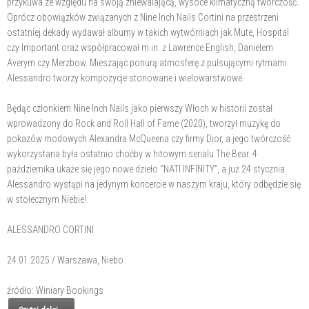
przykuwa ze względu na swoją zniewalającą, wysoce klimatyczną twórczość.
Oprócz obowiązków związanych z Nine Inch Nails Cortini na przestrzeni
ostatniej dekady wydawał albumy w takich wytwórniach jak Mute, Hospital
czy Important oraz współpracował m.in. z Lawrence English, Danielem
Averym czy Merzbow. Mieszając ponurą atmosferę z pulsującymi rytmami
Alessandro tworzy kompozycje stonowane i wielowarstwowe.
Będąc członkiem Nine Inch Nails jako pierwszy Włoch w historii został
wprowadzony do Rock and Roll Hall of Fame (2020), tworzył muzykę do
pokazów modowych Alexandra McQueena czy firmy Dior, a jego twórczość
wykorzystana była ostatnio choćby w hitowym serialu The Bear. 4
października ukaże się jego nowe dzieło “NATI INFINITY”, a już 24 stycznia
Alessandro wystąpi na jedynym koncercie w naszym kraju, który odbędzie się
w stołecznym Niebie!
ALESSANDRO CORTINI
24.01.2025 / Warszawa, Niebo
źródło: Winiary Bookings