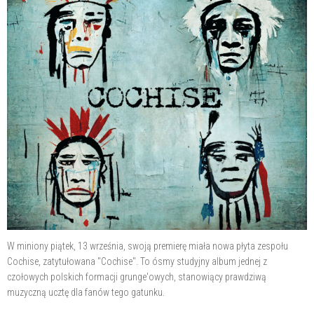
W miniony piątek, 13 września, swoją premierę miała nowa płyta zespołu
Cochise, zatytułowana "Cochise". To ósmy studyjny album jednej z
czołowych polskich formacji grunge'owych, stanowiący prawdziwą
muzyczną ucztę dla fanów tego gatunku.