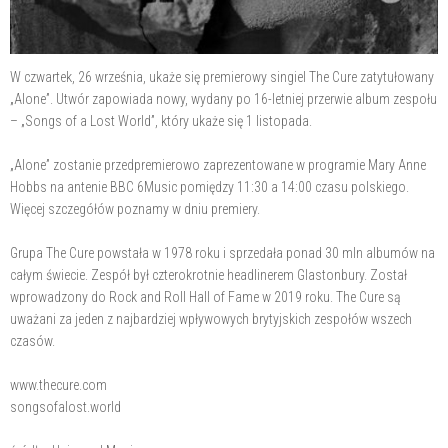
W czwartek, 26 września, ukaże się premierowy singiel The Cure zatytułowany
„Alone”. Utwór zapowiada nowy, wydany po 16-letniej przerwie album zespołu
– „Songs of a Lost World”, który ukaże się 1 listopada.
„Alone” zostanie przedpremierowo zaprezentowane w programie Mary Anne
Hobbs na antenie BBC 6Music pomiędzy 11:30 a 14:00 czasu polskiego.
Więcej szczegółów poznamy w dniu premiery.
Grupa The Cure powstała w 1978 roku i sprzedała ponad 30 mln albumów na
całym świecie. Zespół był czterokrotnie headlinerem Glastonbury. Został
wprowadzony do Rock and Roll Hall of Fame w 2019 roku. The Cure są
uważani za jeden z najbardziej wpływowych brytyjskich zespołów wszech
czasów.
www.thecure.com
songsofalost.world