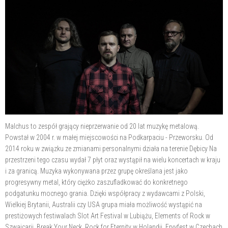
Malchus to zespół grający nieprzerwanie od 20 lat muzykę metalową.
Powstał w 2004 r. w małej miejscowości na Podkarpaciu - Przeworsku. Od
2014 roku w związku ze zmianami personalnymi działa na terenie Dębicy Na
przestrzeni tego czasu wydał 7 płyt oraz wystąpił na wielu koncertach w kraju
i za granicą. Muzyka wykonywana przez grupę określana jest jako
progresywny metal, który ciężko zaszufladkować do konkretnego
podgatunku mocnego grania. Dzięki współpracy z wydawcami z Polski,
Wielkiej Brytanii, Australii czy USA grupa miała możliwość wystąpić na
prestiżowych festiwalach Slot Art Festival w Lubiążu, Elements of Rock w
Szwajcarii, Break Your Neck, Rock for Eternity w Holandii, Fryyfest w Czechach