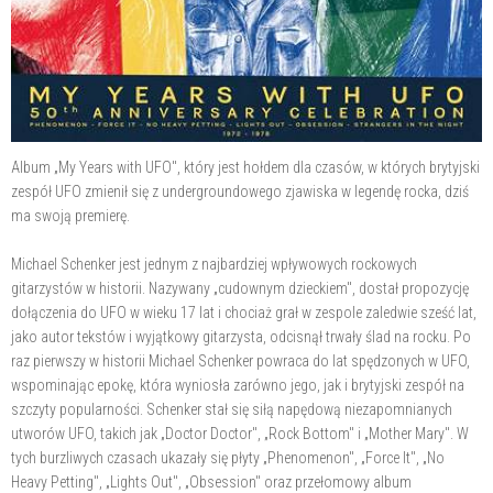
Album „My Years with UFO", który jest hołdem dla czasów, w których brytyjski
zespół UFO zmienił się z undergroundowego zjawiska w legendę rocka, dziś
ma swoją premierę.
Michael Schenker jest jednym z najbardziej wpływowych rockowych
gitarzystów w historii. Nazywany „cudownym dzieckiem", dostał propozycję
dołączenia do UFO w wieku 17 lat i chociaż grał w zespole zaledwie sześć lat,
jako autor tekstów i wyjątkowy gitarzysta, odcisnął trwały ślad na rocku. Po
raz pierwszy w historii Michael Schenker powraca do lat spędzonych w UFO,
wspominając epokę, która wyniosła zarówno jego, jak i brytyjski zespół na
szczyty popularności. Schenker stał się siłą napędową niezapomnianych
utworów UFO, takich jak „Doctor Doctor", „Rock Bottom" i „Mother Mary". W
tych burzliwych czasach ukazały się płyty „Phenomenon", „Force It", „No
Heavy Petting", „Lights Out", „Obsession" oraz przełomowy album