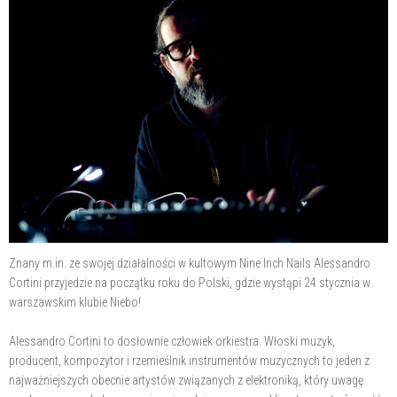
Znany m.in. ze swojej działalności w kultowym Nine Inch Nails Alessandro
Cortini przyjedzie na początku roku do Polski, gdzie wystąpi 24 stycznia w
warszawskim klubie Niebo!
Alessandro Cortini to dosłownie człowiek orkiestra. Włoski muzyk,
producent, kompozytor i rzemieślnik instrumentów muzycznych to jeden z
najważniejszych obecnie artystów związanych z elektroniką, który uwagę