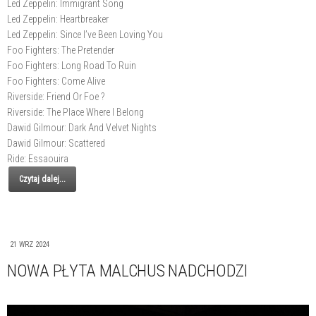
Led Zeppelin: Immigrant Song
Led Zeppelin: Heartbreaker
Led Zeppelin: Since I’ve Been Loving You
Foo Fighters: The Pretender
Foo Fighters: Long Road To Ruin
Foo Fighters: Come Alive
Riverside: Friend Or Foe ?
Riverside: The Place Where I Belong
Dawid Gilmour: Dark And Velvet Nights
Dawid Gilmour: Scattered
Ride: Essaouira
Czytaj dalej...
21 WRZ 2024
NOWA PŁYTA MALCHUS NADCHODZI