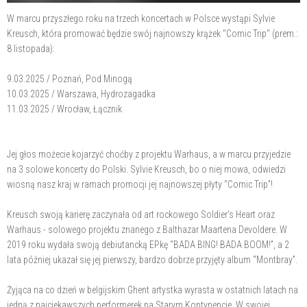
W marcu przyszłego roku na trzech koncertach w Polsce wystąpi Sylvie
Kreusch, która promować będzie swój najnowszy krążek "Comic Trip" (prem.:
8 listopada):
9.03.2025 / Poznań, Pod Minogą
10.03.2025 / Warszawa, Hydrozagadka
11.03.2025 / Wrocław, Łącznik
Jej głos możecie kojarzyć choćby z projektu Warhaus, a w marcu przyjedzie
na 3 solowe koncerty do Polski. Sylvie Kreusch, bo o niej mowa, odwiedzi
wiosną nasz kraj w ramach promocji jej najnowszej płyty “Comic Trip”!
Kreusch swoją karierę zaczynała od art rockowego Soldier’s Heart oraz
Warhaus - solowego projektu znanego z Balthazar Maartena Devoldere. W
2019 roku wydała swoją debiutancką EPkę “BADA BING! BADA BOOM!”, a 2
lata później ukazał się jej pierwszy, bardzo dobrze przyjęty album “Montbray”.
Żyjąca na co dzień w belgijskim Ghent artystka wyrasta w ostatnich latach na
jedną z najciekawszych performerek na Starym Kontynencie. W swojej