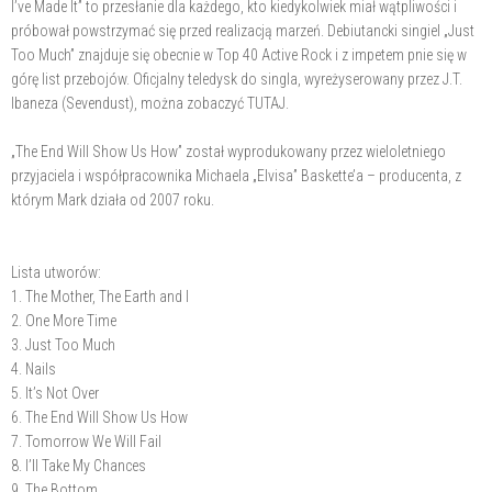
I’ve Made It” to przesłanie dla każdego, kto kiedykolwiek miał wątpliwości i
próbował powstrzymać się przed realizacją marzeń. Debiutancki singiel „Just
Too Much” znajduje się obecnie w Top 40 Active Rock i z impetem pnie się w
górę list przebojów. Oficjalny teledysk do singla, wyreżyserowany przez J.T.
Ibaneza (Sevendust), można zobaczyć TUTAJ.
„The End Will Show Us How” został wyprodukowany przez wieloletniego
przyjaciela i współpracownika Michaela „Elvisa” Baskette’a – producenta, z
którym Mark działa od 2007 roku.
Lista utworów:
1. The Mother, The Earth and I
2. One More Time
3. Just Too Much
4. Nails
5. It’s Not Over
6. The End Will Show Us How
7. Tomorrow We Will Fail
8. I’ll Take My Chances
9. The Bottom