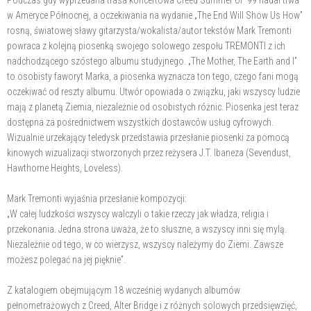
w Ameryce Północnej, a oczekiwania na wydanie „The End Will Show Us How”
rosną, światowej sławy gitarzysta/wokalista/autor tekstów Mark Tremonti
powraca z kolejną piosenką swojego solowego zespołu TREMONTI z ich
nadchodzącego szóstego albumu studyjnego. „The Mother, The Earth and I”
to osobisty faworyt Marka, a piosenka wyznacza ton tego, czego fani mogą
oczekiwać od reszty albumu. Utwór opowiada o związku, jaki wszyscy ludzie
mają z planetą Ziemia, niezależnie od osobistych różnic. Piosenka jest teraz
dostępna za pośrednictwem wszystkich dostawców usług cyfrowych.
Wizualnie urzekający teledysk przedstawia przesłanie piosenki za pomocą
kinowych wizualizacji stworzonych przez reżysera J.T. Ibaneza (Sevendust,
Hawthorne Heights, Loveless).
Mark Tremonti wyjaśnia przesłanie kompozycji:
„W całej ludzkości wszyscy walczyli o takie rzeczy jak władza, religia i
przekonania. Jedna strona uważa, że to słuszne, a wszyscy inni się mylą.
Niezależnie od tego, w co wierzysz, wszyscy należymy do Ziemi. Zawsze
możesz polegać na jej pięknie”.
Z katalogiem obejmującym 18 wcześniej wydanych albumów
pełnometrażowych z Creed, Alter Bridge i z różnych solowych przedsięwzięć,