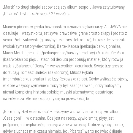
„Marek" to drugi singiel zapowiadający album zespołu Javva zatytułowany
„Pícaros". Płyta ukaże się już 27 września.
Mianem pícaros w języku hiszpańskim oznacza się kanciarzy. Ale JAVVA nie
oszukuje – wszystko tu jest żywe, prawdziwe, grane prosto z łapy i prosto z
serca. Piotr Bukowski (gitara/syntezatory/elektronika), Łukasz Jędrzejczak
(wokal/syntezatory/elektronika), Bartek Kapsa (perkusja/perkusjonalia),
Macio Moretti (perkusja/perkusjonalia/bas/syntezatory) i Mikołaj Zieliński
(bas/wokal) po pięciu latach od debiutu proponują materiał, który rozwija
wątki z „Balance of Decay" – we wszystkich kierunkach. Swoje trzy grosze
dorzucają Tomasz Gadecki (saksofony), Miłosz Pękala
(marimba/perkusjonalia) i Iza Izzy Rekowska (głos). Gdyby wyliczać projekty,
w które wszyscy wymienieni muzycy byli zaangażowani, otrzymalibyśmy
niemal kompletną historię polskiej muzyki alternatywnej ostatniego
ćwierćwiecza. Ale nie skupiajmy się na przeszłości, bo...
„Nie mamy zbyt wiele czasu" – słyszymy w utworze otwierającym album.
„Czas goni" – w ostatnim. Coś jest na rzeczy. Żywiołem tej płyty jest
pośpiech, niecierpliwość granicząca z nerwowością. Dobrze byłoby jednak,
gdyby słuchacz miał czasu niemało, bo „Pícaros" warto poświęcić długie