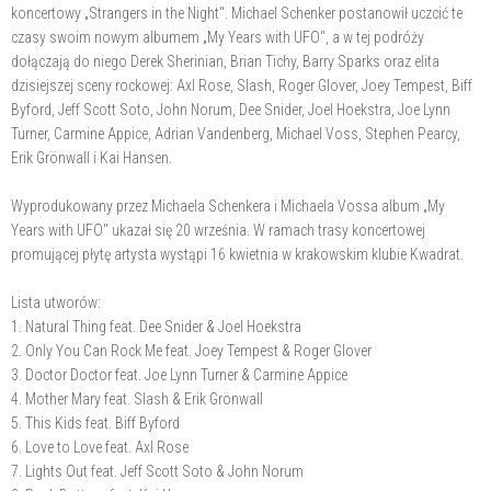
koncertowy „Strangers in the Night". Michael Schenker postanowił uczcić te
czasy swoim nowym albumem „My Years with UFO", a w tej podróży
dołączają do niego Derek Sherinian, Brian Tichy, Barry Sparks oraz elita
dzisiejszej sceny rockowej: Axl Rose, Slash, Roger Glover, Joey Tempest, Biff
Byford, Jeff Scott Soto, John Norum, Dee Snider, Joel Hoekstra, Joe Lynn
Turner, Carmine Appice, Adrian Vandenberg, Michael Voss, Stephen Pearcy,
Erik Grönwall i Kai Hansen.
Wyprodukowany przez Michaela Schenkera i Michaela Vossa album „My
Years with UFO" ukazał się 20 września. W ramach trasy koncertowej
promującej płytę artysta wystąpi 16 kwietnia w krakowskim klubie Kwadrat.
Lista utworów:
1. Natural Thing feat. Dee Snider & Joel Hoekstra
2. Only You Can Rock Me feat. Joey Tempest & Roger Glover
3. Doctor Doctor feat. Joe Lynn Turner & Carmine Appice
4. Mother Mary feat. Slash & Erik Grönwall
5. This Kids feat. Biff Byford
6. Love to Love feat. Axl Rose
7. Lights Out feat. Jeff Scott Soto & John Norum