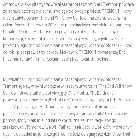
światowej sławy gitarzysta/wokalista/autor tekstów Mark Tremonti powraca
za sprawą szóstego albumu swojego solowego projektu TREMONTI. Nowy
album zatytułowany “The End Will Show Us How” ma zostać wydany na
całym świecie 10 stycznia 2025 r. za pośrednictwem wieloletniego partnera,
Napalm Records. Mark Tremonti powraca z kolekcją 12 oryginalnych
kompozycji, które kontynuują jego muzyczną ewolucję, a jednocześnie
pokazują jego zdolność do pisania zapadających w pamięć piosenek – coś,
co robił przez prawie trzy dekady. Markowi w TREMONTI towarzyszą Eric
Friedman (gitary), Tanner Keegan (bas) i Ryan Bennett (perkusja).
Muzykalność i zdolność do pisania zapadających w pamięć piosenek
Tremontiego są w pełni widoczne w każdym utworze na “The End Will Show
Us How”. Utwory takie jak otwierający „The Mother, The Earth and I”,
prowokujący do myślenia „It’s Not Over” i epicki zamykający „All The Wicked
Things” pokazują, że Mark nadal tworzy kompozycje, które angażują
publiczność – zarówno starych, jak i nowych fanów. „Nails” to muzyczny
pomysł, który Mark miał od lat i w końcu znalazł inspirację, aby go
zrealizować. „Tomorrow We Will Fail” to inspirujący utwór, który mówi o tym,
aby nie odkładać na jutro czegoś, co możesz osiągnąć już dziś. „Now That