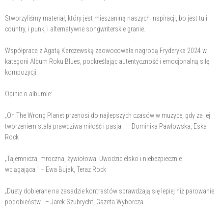
Stworzyliśmy materiał, który jest mieszaniną naszych inspiracji, bo jest tu i
country, i punk, i alternatywne songwriterskie granie.
Współpraca z Agatą Karczewską zaowocowała nagrodą Fryderyka 2024 w
kategorii Album Roku Blues, podkreślając autentyczność i emocjonalną siłę
kompozycji.
Opinie o albumie:
„On The Wrong Planet przenosi do najlepszych czasów w muzyce, gdy za jej
tworzeniem stała prawdziwa miłość i pasja." – Dominika Pawłowska, Eska
Rock
„Tajemnicza, mroczna, żywiołowa. Uwodzicielsko i niebezpiecznie
wciągająca." – Ewa Bujak, Teraz Rock
„Duety dobierane na zasadzie kontrastów sprawdzają się lepiej niż parowanie
podobieństw." – Jarek Szubrycht, Gazeta Wyborcza