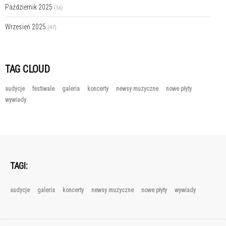
Październik 2025
(56)
Wrzesień 2025
(47)
TAG CLOUD
audycje
festiwale
galeria
koncerty
newsy muzyczne
nowe płyty
wywiady
TAGI:
audycje
galeria
koncerty
newsy muzyczne
nowe płyty
wywiady