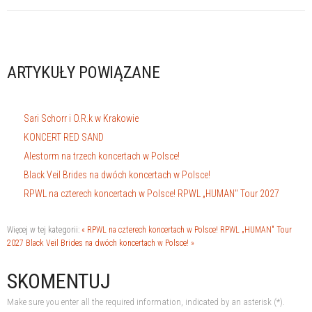
ARTYKUŁY POWIĄZANE
Sari Schorr i O.R.k w Krakowie
KONCERT RED SAND
Alestorm na trzech koncertach w Polsce!
Black Veil Brides na dwóch koncertach w Polsce!
RPWL na czterech koncertach w Polsce! RPWL „HUMAN" Tour 2027
Więcej w tej kategorii:
« RPWL na czterech koncertach w Polsce! RPWL „HUMAN" Tour
2027
Black Veil Brides na dwóch koncertach w Polsce! »
SKOMENTUJ
Make sure you enter all the required information, indicated by an asterisk (*).