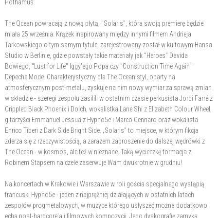
Pothamus.
The Ocean powracają z nową płytą, "Solaris", która swoją premierę będzie
miała 25 września. Krążek inspirowany między innymi filmem Andrieja
Tarkowskiego o tym samym tytule, zarejestrowany został w kultowym Hansa
Studio w Berlinie, gdzie powstały takie materiały jak "Heroes" Davida
Bowiego, "Lust for Life" Iggy'ego Popa czy "Construction Time Again"
Depeche Mode. Charakterystyczny dla The Ocean styl, oparty na
atmosferycznym post-metalu, zyskuje na nim nowy wymiar za sprawą zmian
w składzie - szeregi zespołu zasilili w ostatnim czasie perkusista Jordi Farré z
Crippled Black Phoenix i Dolch, wokalistka Lane Shi z Elizabeth Colour Wheel,
gitarzyści Emmanuel Jessua z Hypno5e i Marco Gennaro oraz wokalista
Enrico Tiberi z Dark Side Bright Side. „Solaris" to miejsce, w którym fikcja
zderza się z rzeczywistością, a zarazem zaproszenie do dalszej wędrówki z
The Ocean - w kosmos, ale też w nieznane. Taką wycieczkę formacja z
Robinem Stapsem na czele zaserwuje Wam dwukrotnie w grudniu!
Na koncertach w Krakowie i Warszawie w roli gościa specjalnego wystąpią
francuski Hypno5e - jeden z najprężniej działających w ostatnich latach
zespołów progmetalowych, w muzyce którego usłyszeć można dodatkowo
echa post-hardcore'a i filmowych kompozycji. Jego dyskografię zamyka