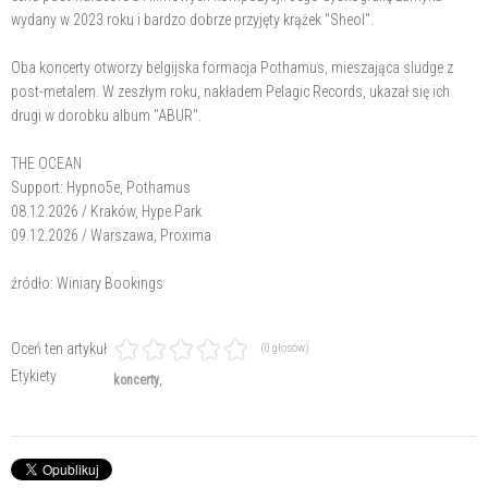
wydany w 2023 roku i bardzo dobrze przyjęty krążek "Sheol".
Oba koncerty otworzy belgijska formacja Pothamus, mieszająca sludge z
post-metalem. W zeszłym roku, nakładem Pelagic Records, ukazał się ich
drugi w dorobku album "ABUR".
THE OCEAN
Support: Hypno5e, Pothamus
08.12.2026 / Kraków, Hype Park
09.12.2026 / Warszawa, Proxima
źródło: Winiary Bookings
Oceń ten artykuł
(0 głosów)
Etykiety
koncerty