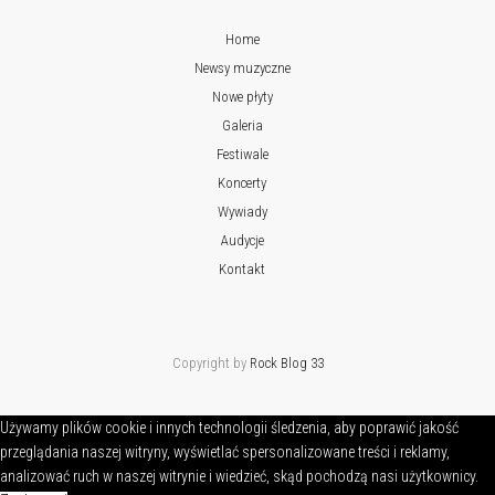
Home
Newsy muzyczne
Nowe płyty
Galeria
Festiwale
Koncerty
Wywiady
Audycje
Kontakt
Copyright by
Rock Blog 33
Używamy plików cookie i innych technologii śledzenia, aby poprawić jakość
przeglądania naszej witryny, wyświetlać spersonalizowane treści i reklamy,
analizować ruch w naszej witrynie i wiedzieć, skąd pochodzą nasi użytkownicy.