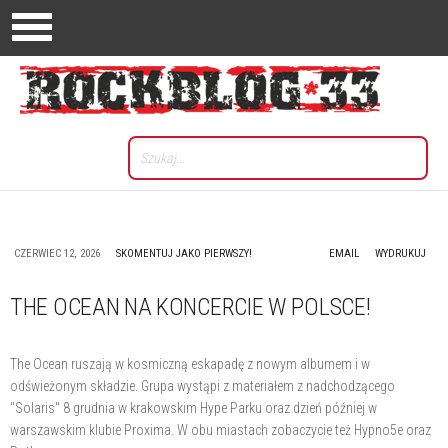
CZERWIEC 12, 2026
SKOMENTUJ JAKO PIERWSZY!
EMAIL
WYDRUKUJ
THE OCEAN NA KONCERCIE W POLSCE!
The Ocean ruszają w kosmiczną eskapadę z nowym albumem i w
odświeżonym składzie. Grupa wystąpi z materiałem z nadchodzącego
"Solaris" 8 grudnia w krakowskim Hype Parku oraz dzień później w
warszawskim klubie Proxima. W obu miastach zobaczycie też Hypno5e oraz