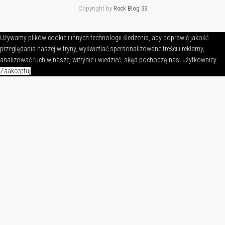
Copyright by
Rock Blog 33
Używamy plików cookie i innych technologii śledzenia, aby poprawić jakość
przeglądania naszej witryny, wyświetlać spersonalizowane treści i reklamy,
analizować ruch w naszej witrynie i wiedzieć, skąd pochodzą nasi użytkownicy.
Zaakceptuj