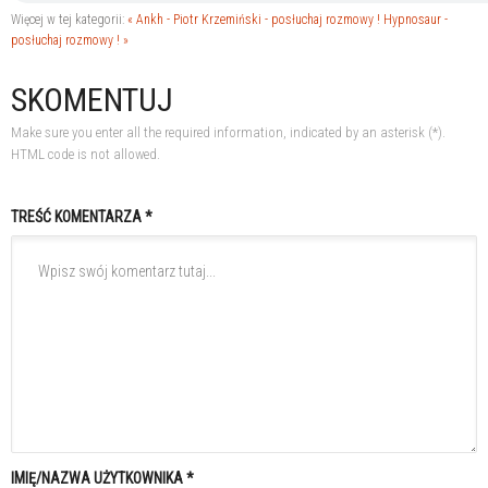
Więcej w tej kategorii:
« Ankh - Piotr Krzemiński - posłuchaj rozmowy !
Hypnosaur -
posłuchaj rozmowy ! »
SKOMENTUJ
Make sure you enter all the required information, indicated by an asterisk (*).
HTML code is not allowed.
TREŚĆ KOMENTARZA *
IMIĘ/NAZWA UŻYTKOWNIKA *