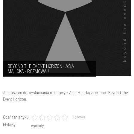
BEYOND THE EVENT HORIZON - ASIA
MALICKA - ROZMOWA !
Zapraszam do wysluchania rozmowy z Asią Malicką z formacji Beyond The
Event Horizon.
Oceń ten artykuł
(0 głosów)
Etykiety
wywiady