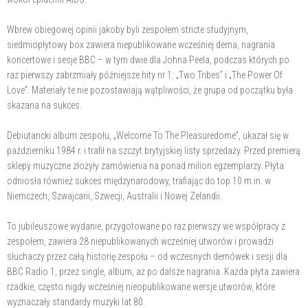
Wbrew obiegowej opinii jakoby byli zespołem stricte studyjnym,
siedmiopłytowy box zawiera niepublikowane wcześniej dema, nagrania
koncertowe i sesje BBC – w tym dwie dla Johna Peela, podczas których po
raz pierwszy zabrzmiały późniejsze hity nr 1: „Two Tribes” i „The Power Of
Love”. Materiały te nie pozostawiają wątpliwości, że grupa od początku była
skazana na sukces.
Debiutancki album zespołu, „Welcome To The Pleasuredome”, ukazał się w
październiku 1984 r. i trafił na szczyt brytyjskiej listy sprzedaży. Przed premierą
sklepy muzyczne złożyły zamówienia na ponad milion egzemplarzy. Płyta
odniosła również sukces międzynarodowy, trafiając do top 10 m.in. w
Niemczech, Szwajcarii, Szwecji, Australii i Nowej Zelandii.
To jubileuszowe wydanie, przygotowane po raz pierwszy we współpracy z
zespołem, zawiera 28 niepublikowanych wcześniej utworów i prowadzi
słuchaczy przez całą historię zespołu – od wczesnych demówek i sesji dla
BBC Radio 1, przez single, album, aż po dalsze nagrania. Każda płyta zawiera
rzadkie, często nigdy wcześniej nieopublikowane wersje utworów, które
wyznaczały standardy muzyki lat 80.