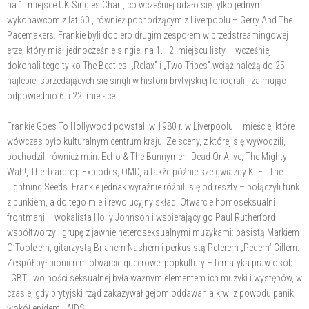
na 1. miejsce UK Singles Chart, co wcześniej udało się tylko jednym
wykonawcom z lat 60., również pochodzącym z Liverpoolu – Gerry And The
Pacemakers. Frankie byli dopiero drugim zespołem w przedstreamingowej
erze, który miał jednocześnie singiel na 1. i 2. miejscu listy – wcześniej
dokonali tego tylko The Beatles. „Relax” i „Two Tribes” wciąż należą do 25
najlepiej sprzedających się singli w historii brytyjskiej fonografii, zajmując
odpowiednio 6. i 22. miejsce.
Frankie Goes To Hollywood powstali w 1980 r. w Liverpoolu – mieście, które
wówczas było kulturalnym centrum kraju. Ze sceny, z której się wywodzili,
pochodzili również m.in. Echo & The Bunnymen, Dead Or Alive, The Mighty
Wah!, The Teardrop Explodes, OMD, a także późniejsze gwiazdy KLF i The
Lightning Seeds. Frankie jednak wyraźnie różnili się od reszty – połączyli funk
z punkiem, a do tego mieli rewolucyjny skład. Otwarcie homoseksualni
frontmani – wokalista Holly Johnson i wspierający go Paul Rutherford –
współtworzyli grupę z jawnie heteroseksualnymi muzykami: basistą Markiem
O’Toole’em, gitarzystą Brianem Nashem i perkusistą Peterem „Pedem” Gillem.
Zespół był pionierem otwarcie queerowej popkultury – tematyka praw osób
LGBT i wolności seksualnej była ważnym elementem ich muzyki i występów, w
czasie, gdy brytyjski rząd zakazywał gejom oddawania krwi z powodu paniki
wokół epidemii AIDS.