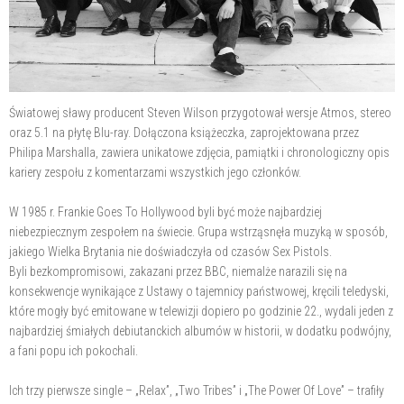
Światowej sławy producent Steven Wilson przygotował wersje Atmos, stereo
oraz 5.1 na płytę Blu-ray. Dołączona książeczka, zaprojektowana przez
Philipa Marshalla, zawiera unikatowe zdjęcia, pamiątki i chronologiczny opis
kariery zespołu z komentarzami wszystkich jego członków.
W 1985 r. Frankie Goes To Hollywood byli być może najbardziej
niebezpiecznym zespołem na świecie. Grupa wstrząsnęła muzyką w sposób,
jakiego Wielka Brytania nie doświadczyła od czasów Sex Pistols.
Byli bezkompromisowi, zakazani przez BBC, niemalże narazili się na
konsekwencje wynikające z Ustawy o tajemnicy państwowej, kręcili teledyski,
które mogły być emitowane w telewizji dopiero po godzinie 22., wydali jeden z
najbardziej śmiałych debiutanckich albumów w historii, w dodatku podwójny,
a fani popu ich pokochali.
Ich trzy pierwsze single – „Relax”, „Two Tribes” i „The Power Of Love” – trafiły