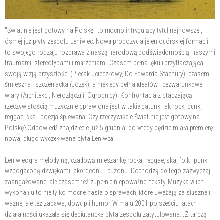
"Świat nie jest gotowy na Polskę" to mocno intrygujący tytuł najnowszej,
ósmej już płyty zespołu Leniwiec. Nowa propozycja jeleniogórskiej formacji
to swojego rodzaju rozprawa z naszą narodową podświadomością, naszymi
traumami, stereotypami i marzeniami. Czasem pełna lęku i przytłaczająca
swoją wizją przyszłości (Plecak ucieczkowy, Do Edwarda Stachury), czasem
śmieszna i szczeniacka (Józek), a niekiedy pełna ideałów i bezwarunkowej
wiary (Architekci, Nierozłączni, Ogrodnicy). Konfrontacja z otaczającą
rzeczywistością muzycznie oprawiona jest w takie gatunki jak rock, punk,
reggae, ska i poezja śpiewana. Czy rzeczywiście Świat nie jest gotowy na
Polskę? Odpowiedź znajdziecie już 5 grudnia, bo wtedy będzie miała premierę
nowa, długo wyczekiwana płyta Leniwca.
Leniwiec gra melodyjną, czadową mieszankę rocka, reggae, ska, folk i punk
wzbogaconą dźwiękami, akordeonu i puzonu. Dochodzą do tego zazwyczaj
zaangażowane, ale czasem też zupełnie niepoważne, teksty. Muzyka w ich
wykonaniu to nie tylko mocne hasła o sprawach, które uważają za słuszne i
ważne, ale też zabawa, dowcip i humor. W maju 2001 po sześciu latach
działalności ukazała się debiutancka płyta zespołu zatytułowana: „Z tarczą