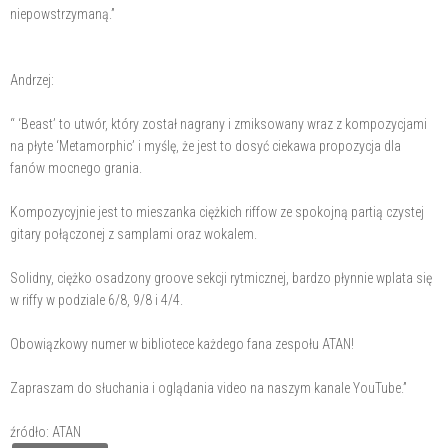
niepowstrzymaną.”
Andrzej:
“ ‘Beast’ to utwór, który został nagrany i zmiksowany wraz z kompozycjami
na płyte ‘Metamorphic’ i myślę, że jest to dosyć ciekawa propozycja dla
fanów mocnego grania.
Kompozycyjnie jest to mieszanka ciężkich riffow ze spokojną partią czystej
gitary połączonej z samplami oraz wokalem.
Solidny, ciężko osadzony groove sekcji rytmicznej, bardzo płynnie wplata się
w riffy w podziale 6/8, 9/8 i 4/4.
Obowiązkowy numer w bibliotece każdego fana zespołu ATAN!
Zapraszam do słuchania i oglądania video na naszym kanale YouTube.”
źródło: ATAN