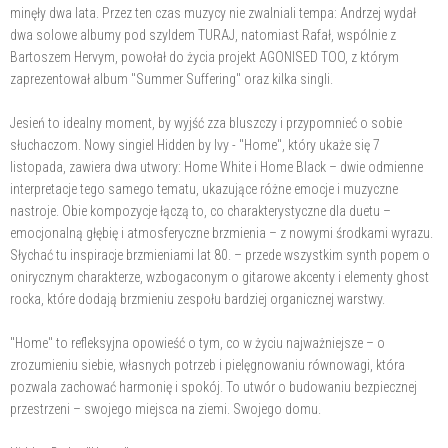
minęły dwa lata. Przez ten czas muzycy nie zwalniali tempa: Andrzej wydał
dwa solowe albumy pod szyldem TURAJ, natomiast Rafał, wspólnie z
Bartoszem Hervym, powołał do życia projekt AGONISED TOO, z którym
zaprezentował album "Summer Suffering" oraz kilka singli.
Jesień to idealny moment, by wyjść zza bluszczy i przypomnieć o sobie
słuchaczom. Nowy singiel Hidden by Ivy - "Home", który ukaże się 7
listopada, zawiera dwa utwory: Home White i Home Black – dwie odmienne
interpretacje tego samego tematu, ukazujące różne emocje i muzyczne
nastroje. Obie kompozycje łączą to, co charakterystyczne dla duetu –
emocjonalną głębię i atmosferyczne brzmienia – z nowymi środkami wyrazu.
Słychać tu inspiracje brzmieniami lat 80. – przede wszystkim synth popem o
onirycznym charakterze, wzbogaconym o gitarowe akcenty i elementy ghost
rocka, które dodają brzmieniu zespołu bardziej organicznej warstwy.
"Home" to refleksyjna opowieść o tym, co w życiu najważniejsze – o
zrozumieniu siebie, własnych potrzeb i pielęgnowaniu równowagi, która
pozwala zachować harmonię i spokój. To utwór o budowaniu bezpiecznej
przestrzeni – swojego miejsca na ziemi. Swojego domu.