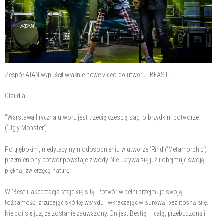
Zespół ATAN wypuścił właśnie nowe video do utworu "BEAST":
Claudia:
“Warstawa liryczna utworu jest trzecią czescią sagi o brzydkim potworze
(‘Ugly Monster’).
Po głębokim, medytacyjnym odosobnieniu w utworze ‘Rind’(‘Metamorphic’)
przemieniony potwór powstaje z wody. Nie ukrywa się już i obejmuje swoją
piękną, zwierzęcą naturę.
W ‘Bestii’ akceptacja staje się siłą. Potwór w pełni przejmuje swoją
tożsamość, zrzucając skórkę wstydu i wkraczając w surową, bezlitosną siłę.
Nie boi się już, że zostanie zauważony. On jest Bestią – całą, przebudzoną i