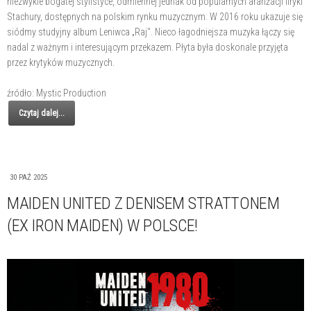
niezwykle bogatej stylistyce, odmiennej jednak od popularnych aranżacji liryki
Stachury, dostępnych na polskim rynku muzycznym. W 2016 roku ukazuje się
siódmy studyjny album Leniwca „Raj". Nieco łagodniejsza muzyka łączy się
nadal z ważnym i interesującym przekazem. Płyta była doskonale przyjęta
przez krytyków muzycznych.
źródło: Mystic Production
Czytaj dalej...
30 PAŹ 2025
MAIDEN UNITED Z DENISEM STRATTONEM
(EX IRON MAIDEN) W POLSCE!