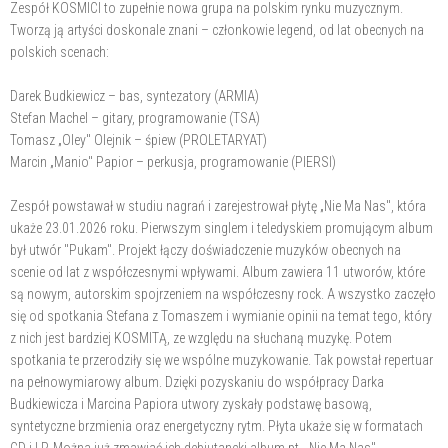
​​Zespół KOSMICI to zupełnie nowa grupa na polskim rynku muzycznym.
Tworzą ją artyści doskonale znani – członkowie legend, od lat obecnych na
polskich scenach:
Darek Budkiewicz – bas, syntezatory (ARMIA)
Stefan Machel – gitary, programowanie (TSA)
Tomasz „Oley" Olejnik – śpiew (PROLETARYAT)
Marcin „Manio" Papior – perkusja, programowanie (PIERSI)
Zespół powstawał w studiu nagrań i zarejestrował płytę „Nie Ma Nas", która
ukaże 23.01.2026 roku. Pierwszym singlem i teledyskiem promującym album
był utwór "Pukam". Projekt łączy doświadczenie muzyków obecnych na
scenie od lat z współczesnymi wpływami. Album zawiera 11 utworów, które
są nowym, autorskim spojrzeniem na współczesny rock. A wszystko zaczęło
się od spotkania Stefana z Tomaszem i wymianie opinii na temat tego, który
z nich jest bardziej KOSMITĄ, ze względu na słuchaną muzykę. Potem
spotkania te przerodziły się we wspólne muzykowanie. Tak powstał repertuar
na pełnowymiarowy album. Dzięki pozyskaniu do współpracy Darka
Budkiewicza i Marcina Papiora utwory zyskały podstawę basową,
syntetyczne brzmienia oraz energetyczny rytm. Płyta ukaże się w formatach
CD i LP. Można już zmawiać ich debiutancki album pt. „Nie Ma Nas".