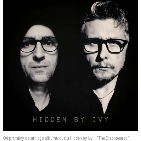
Od premiery ostatniego albumu duetu Hidden by Ivy – "The Disappeared" –