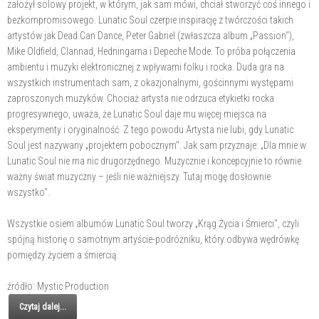
założył solowy projekt, w którym, jak sam mówi, chciał stworzyć coś innego i
bezkompromisowego. Lunatic Soul czerpie inspirację z twórczości takich
artystów jak Dead Can Dance, Peter Gabriel (zwłaszcza album „Passion"),
Mike Oldfield, Clannad, Hedningarna i Depeche Mode. To próba połączenia
ambientu i muzyki elektronicznej z wpływami folku i rocka. Duda gra na
wszystkich instrumentach sam, z okazjonalnymi, gościnnymi występami
zaproszonych muzyków. Chociaż artysta nie odrzuca etykietki rocka
progresywnego, uważa, że Lunatic Soul daje mu więcej miejsca na
eksperymenty i oryginalność. Z tego powodu Artysta nie lubi, gdy Lunatic
Soul jest nazywany „projektem pobocznym". Jak sam przyznaje: „Dla mnie w
Lunatic Soul nie ma nic drugorzędnego. Muzycznie i koncepcyjnie to równie
ważny świat muzyczny – jeśli nie ważniejszy. Tutaj mogę dosłownie
wszystko".
Wszystkie osiem albumów Lunatic Soul tworzy „Krąg Życia i Śmierci", czyli
spójną historię o samotnym artyście-podróżniku, który odbywa wędrówkę
pomiędzy życiem a śmiercią.
źródło: Mystic Production
Czytaj dalej...