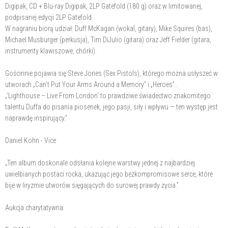
Digipak, CD + Blu-ray Digipak, 2LP Gatefold (180 g) oraz w limitowanej,
podpisanej edycji 2LP Gatefold.
W nagraniu biorą udział: Duff McKagan (wokal, gitary), Mike Squires (bas),
Michael Musburger (perkusja), Tim DiJulio (gitara) oraz Jeff Fielder (gitara,
instrumenty klawiszowe, chórki).
Gościnnie pojawia się Steve Jones (Sex Pistols), którego można usłyszeć w
utworach „Can’t Put Your Arms Around a Memory” i „Heroes”..
„‘Lighthouse – Live From London‘ to prawdziwe świadectwo znakomitego
talentu Duffa do pisania piosenek, jego pasji, siły i wpływu — ten występ jest
naprawdę inspirujący.”
Daniel Kohn - Vice
„Ten album doskonale odsłania kolejne warstwy jednej z najbardziej
uwielbianych postaci rocka, ukazując jego bezkompromisowe serce, które
bije w liryzmie utworów sięgających do surowej prawdy życia.”
Aukcja charytatywna: