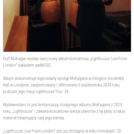
Duff McKagan wydaje swój nowy album koncertowy „Lighthouse: Live From
London“ nakładem earMUSIC.
Album dokumentuje wyprzedany występ McKagana w Islington Assembly
Hall w Londynie, zarejestrowany i sfilmowany 5 października 2024 roku
podczas jego trasy Lighthouse Tour ‘24.
Wydawnictwo to jest kontynuacją studyjnego albumu McKagana z 2023
roku, „Lighthouse“ i zawiera koncertowe wersje utworów z tej płyty, a także
materiał obejmujący całą jego karierę.
„Lighthouse: Live From London“ jest już dostępny w kilku formatach: CD