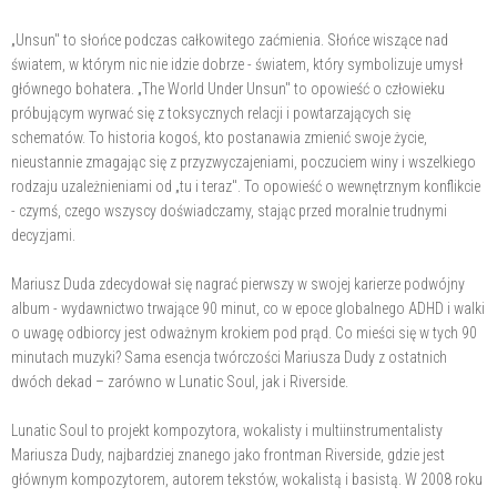
„Unsun" to słońce podczas całkowitego zaćmienia. Słońce wiszące nad
światem, w którym nic nie idzie dobrze - światem, który symbolizuje umysł
głównego bohatera. „The World Under Unsun" to opowieść o człowieku
próbującym wyrwać się z toksycznych relacji i powtarzających się
schematów. To historia kogoś, kto postanawia zmienić swoje życie,
nieustannie zmagając się z przyzwyczajeniami, poczuciem winy i wszelkiego
rodzaju uzależnieniami od „tu i teraz". To opowieść o wewnętrznym konflikcie
- czymś, czego wszyscy doświadczamy, stając przed moralnie trudnymi
decyzjami.
Mariusz Duda zdecydował się nagrać pierwszy w swojej karierze podwójny
album - wydawnictwo trwające 90 minut, co w epoce globalnego ADHD i walki
o uwagę odbiorcy jest odważnym krokiem pod prąd. Co mieści się w tych 90
minutach muzyki? Sama esencja twórczości Mariusza Dudy z ostatnich
dwóch dekad – zarówno w Lunatic Soul, jak i Riverside.
Lunatic Soul to projekt kompozytora, wokalisty i multiinstrumentalisty
Mariusza Dudy, najbardziej znanego jako frontman Riverside, gdzie jest
głównym kompozytorem, autorem tekstów, wokalistą i basistą. W 2008 roku