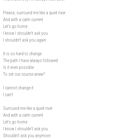
Please, surround me like a quiet river
And with a calm current
Let’s go home
I know I shouldn’t ask you
I shouldn’t ask you again
It is so hard to change
The path I have always followed
Is it even possible
To set our course anew?
I cannot change it
I can’t
Surround me like a quiet river
And with a calm current
Let’s go home
I know I shouldn’t ask you
Shouldn’t ask you anymore