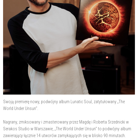
Swoją premierę nowy, podwójny album Lunatic Soul, zatytułowany „The
World Under Unsun".
Nagrany, zmiksowany i zmasterowany przez Magdę i Roberta Srzednicki w
Serakos Studio w Warszawie, „The World Under Unsun" to podwójny album
zawierający łącznie 14 utworów zamykających się w blisko 90 minutach.