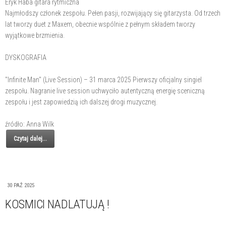
Eryk Haba gitara rytmiczna
Najmłodszy członek zespołu. Pełen pasji, rozwijający się gitarzysta. Od trzech
lat tworzy duet z Maxem, obecnie wspólnie z pełnym składem tworzy
wyjątkowe brzmienia.
DYSKOGRAFIA
"Infinite Man" (Live Session) – 31 marca 2025 Pierwszy oficjalny singiel
zespołu. Nagranie live session uchwyciło autentyczną energię sceniczną
zespołu i jest zapowiedzią ich dalszej drogi muzycznej.
źródło: Anna Wilk
Czytaj dalej...
30 PAŹ 2025
KOSMICI NADLATUJĄ !