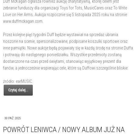
Duff McKagan ogłasza również aukcję charytatywną, której celem jest
zebranie funduszy dla organizacji Toys for Tots, MusicCares oraz To Write
Love on Her Arms. Aukcja rozpocznie się 5 listopada 2025 roku na stronie
www.duffmckagan.com.
Przez kolejne pięć tygodni Duff będzie wystawiał na sprzedaż ubrania
noszone na scenie, spersonalizowane, podpisane koszulki sportowe oraz
inne pamiątki. Nowe aukcje będą pojawiały się w każdą środę na stronie Duffa
i potrwają do następnego poniedziałku. Wszystkie przedmioty zostaną
dostarczone na czas przed świętami, stanowiąc wyjątkowy prezent dla
fanów, a jednocześnie wspierając cele, które są Duffowi szczególnie bliskie.
źródło: earMUSIC.
Czytaj dalej...
30 PAŹ 2025
POWRÓT LENIWCA / NOWY ALBUM JUŻ NA