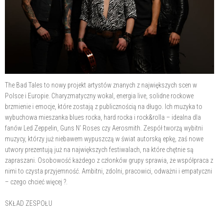
The Bad Tales to nowy projekt artystów znanych z największych scen w
Polsce i Europie. Charyzmatyczny wokal, energia live, solidne rockowe
brzmienie i emocje, które zostają z publicznością na długo. Ich muzyka to
wybuchowa mieszanka blues rocka, hard rocka i rock&rolla – idealna dla
fanów Led Zeppelin, Guns N’ Roses czy Aerosmith. Zespół tworzą wybitni
muzycy, którzy już niebawem wypuszczą w świat autorską epkę, zaś nowe
utwory prezentują już na największych festiwalach, na które chętnie są
zapraszani. Osobowość każdego z członków grupy sprawia, że współpraca z
nimi to czysta przyjemność. Ambitni, zdolni, pracowici, odważni i empatyczni
– czego chcieć więcej ?.
SKŁAD ZESPOŁU