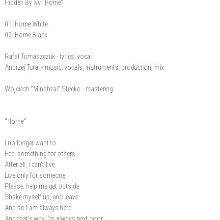
Hidden By Ivy "Home"
01. Home White
02. Home Black
Rafał Tomaszczuk - lyrics, vocal
Andrzej Turaj - music, vocals, instruments, production, mix
Wojciech "Mindheal" Stecko - mastering
"Home"
I no longer want to
Feel something for others
After all, I can’t live
Live only for someone
Please, help me get outside
Shake myself up, and leave
And so I am always here
And that’s why I’m always next door