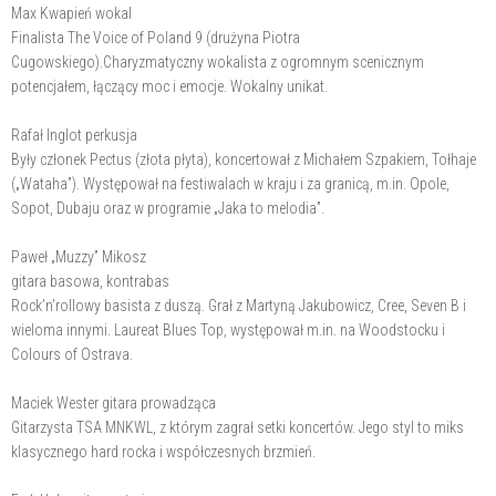
Max Kwapień wokal
Finalista The Voice of Poland 9 (drużyna Piotra
Cugowskiego).Charyzmatyczny wokalista z ogromnym scenicznym
potencjałem, łączący moc i emocje. Wokalny unikat.
Rafał Inglot perkusja
Były członek Pectus (złota płyta), koncertował z Michałem Szpakiem, Tołhaje
(„Wataha”). Występował na festiwalach w kraju i za granicą, m.in. Opole,
Sopot, Dubaju oraz w programie „Jaka to melodia”.
Paweł „Muzzy” Mikosz
gitara basowa, kontrabas
Rock’n’rollowy basista z duszą. Grał z Martyną Jakubowicz, Cree, Seven B i
wieloma innymi. Laureat Blues Top, występował m.in. na Woodstocku i
Colours of Ostrava.
Maciek Wester gitara prowadząca
Gitarzysta TSA MNKWL, z którym zagrał setki koncertów. Jego styl to miks
klasycznego hard rocka i współczesnych brzmień.