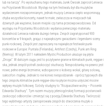
lub na tarczy". Po wysłuchaniu tego materiału Jurek Owsiak zaprosił Leniwca
na Przystanek Woodstock. Występ na tym festiwalu był dla muzyków
wydarzeniem niezapomnianym, jednak muzycy Leniwca ciepło wspominają
chyba wszystkie koncerty, nawet te małe, zwłaszcza w miejscach tak
dziwnych jak więzienie, basen miejski czy tama przeciwpowodziowa. Od
występu na Przystanku Woodstock i wydania pierwszego materiału
działalność Leniwca nabrała dużego tempa. Zespół zagrał pponad 900
koncertów w 9 krajach, grając z największymi gwiazdami i legendami sceny
punk-rockowej. Zespół jest zapraszany na największe festiwale punk-
rockowe w Europie: Puntala (Finlandia), Antifest (Czechy), Punk am Ring
(Niemcy). W lutym 2011 nakładem Mystic Production ukazuje się płyta
„Droga". W dalszym ciągu jest to pozytywne granie w klimatach punk, reggae i
ska, jednak zespół potrafi zaskoczyć słuchaczy. Niespodzianką na pewno jest
nowe, pełne energii brzmienie, wzbogacone o kobiecy wokal, gitarę solową,
saksofon i trąbkę. Jednak to nie koniec niespodzianek - oprócz typowych dla
tego zespołu klimatów punk-reggae-ska na płycie można usłyszeć mocne
wpływy muzyki folkowej. Szósty studyjny to "Rozpaczliwie wolny – Piosenki
Edwarda Stachury". Tym razem muzycy jeleniogórskiej formacji postanowili
zaskoczyć odbiorców i zmierzyć się z poezją Edwarda Stachury. Twórczość
tego wybitnego artysty zainspirowała zespół do stworzenia muzyki o