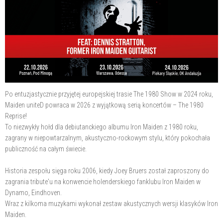
Po entuzjastycznie przyjętej europejskiej trasie The 1980 Show w 2024 roku,
Maiden uniteD powraca w 2026 z wyjątkową serią koncertów – The 1980
Reprise!
To niezwykły hołd dla debiutanckiego albumu Iron Maiden z 1980 roku,
zagrany w niepowtarzalnym, akustyczno-rockowym stylu, który pokochała
publiczność na całym świecie.
Historia zespołu sięga roku 2006, kiedy Joey Bruers został zaproszony do
zagrania tribute'u na konwencie holenderskiego fanklubu Iron Maiden w
Dynamo, Eindhoven.
Wraz z kilkoma muzykami wykonał zestaw akustycznych wersji klasyków Iron
Maiden.