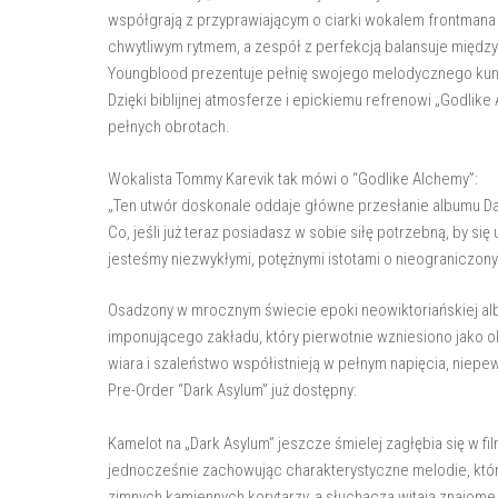
współgrają z przyprawiającym o ciarki wokalem frontmana
chwytliwym rytmem, a zespół z perfekcją balansuje międz
Youngblood prezentuje pełnię swojego melodycznego kuns
Dzięki biblijnej atmosferze i epickiemu refrenowi „Godlik
pełnych obrotach.
Wokalista Tommy Karevik tak mówi o “Godlike Alchemy”:
„Ten utwór doskonale oddaje główne przesłanie albumu Dar
Co, jeśli już teraz posiadasz w sobie siłę potrzebną, by się
jesteśmy niezwykłymi, potężnymi istotami o nieograniczon
Osadzony w mrocznym świecie epoki neowiktoriańskiej alb
imponującego zakładu, który pierwotnie wzniesiono jako o
wiara i szaleństwo współistnieją w pełnym napięcia, niepe
Pre-Order “Dark Asylum” już dostępny:
Kamelot na „Dark Asylum” jeszcze śmielej zagłębia się w f
jednocześnie zachowując charakterystyczne melodie, które
zimnych kamiennych korytarzy, a słuchacza witają znajome