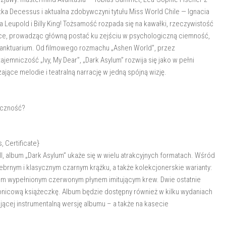
istka Decessus i aktualna zdobywczyni tytułu Miss World Chile — Ignacia
ra Leupold i Billy King! Tożsamość rozpada się na kawałki, rzeczywistość
ręce, prowadząc główną postać ku zejściu w psychologiczną ciemność,
sanktuarium. Od filmowego rozmachu „Ashen World”, przez
jemniczość „Ivy, My Dear”, „Dark Asylum” rozwija się jako w pełni
ące melodie i teatralną narrację w jedną spójną wizję.
eczność?
, Certificate}
l, album „Dark Asylum” ukaże się w wielu atrakcyjnych formatach. Wśród
ebrnym i klasycznym czarnym krążku, a także kolekcjonerskie warianty:
inylem wypełnionym czerwonym płynem imitującym krew. Dwie ostatnie
onicową książeczkę. Album będzie dostępny również w kilku wydaniach
jącej instrumentalną wersję albumu – a także na kasecie