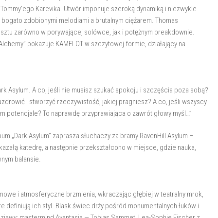
 Tommy'ego Karevika. Utwór imponuje szeroką dynamiką i niezwykle
y bogato zdobionymi melodiami a brutalnym ciężarem. Thomas
ztu zarówno w porywającej solówce, jak i potężnym breakdownie.
e Alchemy” pokazuje KAMELOT w szczytowej formie, działający na
k Asylum. A co, jeśli nie musisz szukać spokoju i szczęścia poza sobą?
 uzdrowić i stworzyć rzeczywistość, jakiej pragniesz? A co, jeśli wszyscy
ym potencjale? To naprawdę przyprawiająca o zawrót głowy myśl…”
um „Dark Asylum” zaprasza słuchaczy za bramy RavenHill Asylum –
kazałą katedrę, a następnie przekształcono w miejsce, gdzie nauka,
wnym balansie.
ilmowe i atmosferyczne brzmienia, wkraczając głębiej w teatralny mrok,
 definiują ich styl. Blask świec drży pośród monumentalnych łuków i
 zjawy: mastermind Avantasia — Tobias Sammet, Lea-Sophie Fischer z