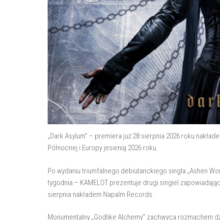
„Dark Asylum” – premiera już 28 sierpnia 2026 roku nakła
Północnej i Europy jesienią 2026 roku.
Po wydaniu triumfalnego debiutanckiego singla „Ashen W
tygodnia – KAMELOT prezentuje drugi singiel zapowiadając
sierpnia nakładem Napalm Records.
Monumentalny „Godlike Alchemy” zachwyca rozmachem dz