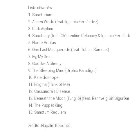
Lista utworów:
1. Sanctorium
2. Ashen World (feat. Ignacia Fernández)
3. ⁠Dark Asylum
4. Sanctuary (feat. Clémentine Delauney & Ignacia Fernánd
5. Nocte Veritas
6. One Last Masquerade (feat. Tobias Sammet)
7. ⁠Ivy, My Dear
8. Godlike Alchemy
9. The Sleeping Mind (Orphic Paradigm)
10. Kaleidoscope
11. Enigma (Think of Me)
12. Cassandra’s Disease
13. Beneath the Moon (Tunglið) (feat. Rannveig Sif Sigurðar
14. ⁠The Puppet King
15. ⁠Sanctum Requiem
źródło: Napalm Records