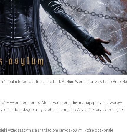
dem Napalm Records. Trasa The Dark Asylum World Tour zawita do Ameryki
orld” – wybranego przez Metal Hammer jednym z najlepszych utworów
y ich nadchodzące arcydzieło, album „Dark Asylum”, który ukaże się 28
ięki wznoszącym się aranżacjom smyczkowym, które doskonale