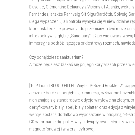
Eluveitie, Clémentine Delauney z Visions of Atlantis, wokal
Fernández, a także Rannveig Sif Sigurðardóttir, Sólveig Sa
ulega wypaczeniu, a kontrola wymyka się w niewidzialne 
która ostatecznie prowadzi do przemiany… i być może do 
introspektywną głębię „Sanctuary”, aż po wielowarstwową ta
immersyjna podróż, łącząca orkiestrowy rozmach, nawiedzaj
Czy odnajdziesz sanktuarium?
A może będziesz błąkać się po jego korytarzach przez wi
[1-LP Liquid BLOOD FILLED Vinyl - LP-Sized Booklet 24 pages
Jeszcze bardziej pogłębiając immersję w świecie RavenHil
nich znajdą się standardowe edycje winylowe na złotym, sr
certyfikowany biały label, biały splatter oraz edycja z w
wersje zostaną dodatkowo wyposażone w oficjalną, 24-str
CD w formacie digipak – w tym dwupłytowej edycji zawiera
magnetofonowej i w wersji cyfrowej.