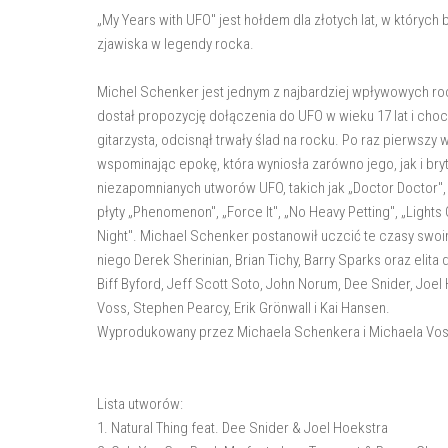
„My Years with UFO" jest hołdem dla złotych lat, w któryc
zjawiska w legendy rocka.
Michel Schenker jest jednym z najbardziej wpływowych ro
dostał propozycję dołączenia do UFO w wieku 17 lat i choci
gitarzysta, odcisnął trwały ślad na rocku. Po raz pierwszy
wspominając epokę, która wyniosła zarówno jego, jak i bry
niezapomnianych utworów UFO, takich jak „Doctor Doctor", 
płyty „Phenomenon", „Force It", „No Heavy Petting", „Ligh
Night". Michael Schenker postanowił uczcić te czasy swo
niego Derek Sherinian, Brian Tichy, Barry Sparks oraz elita
Biff Byford, Jeff Scott Soto, John Norum, Dee Snider, Joe
Voss, Stephen Pearcy, Erik Grönwall i Kai Hansen.
Wyprodukowany przez Michaela Schenkera i Michaela Vossa
Lista utworów:
1. Natural Thing feat. Dee Snider & Joel Hoekstra