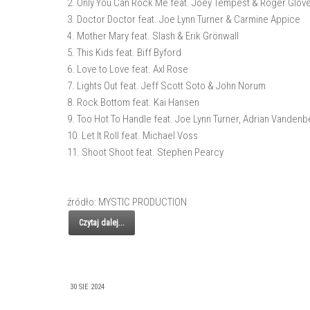
2. Only You Can Rock Me feat. Joey Tempest & Roger Glov
3. Doctor Doctor feat. Joe Lynn Turner & Carmine Appice
4. Mother Mary feat. Slash & Erik Grönwall
5. This Kids feat. Biff Byford
6. Love to Love feat. Axl Rose
7. Lights Out feat. Jeff Scott Soto & John Norum
8. Rock Bottom feat. Kai Hansen
9. Too Hot To Handle feat. Joe Lynn Turner, Adrian Vande
10. Let It Roll feat. Michael Voss
11. Shoot Shoot feat. Stephen Pearcy
źródło: MYSTIC PRODUCTION
Czytaj dalej...
30 SIE 2024