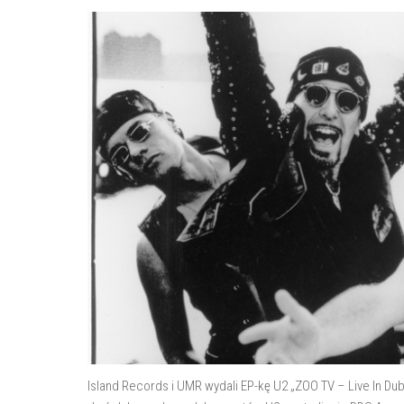
Island Records i UMR wydali EP-kę U2 „ZOO TV – Live In Du