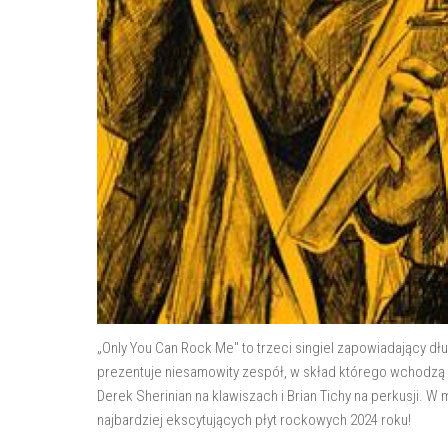
„Only You Can Rock Me" to trzeci singiel zapowiadający dł
prezentuje niesamowity zespół, w skład którego wchodzą J
Derek Sherinian na klawiszach i Brian Tichy na perkusji. W 
najbardziej ekscytujących płyt rockowych 2024 roku!