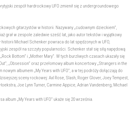
h brytyjski zespół hardrockowy UFO zmienił się z undergroundowego
ckowych gitarzystów w historii. Nazywany „cudownym dzieckiem",
aż grał w zespole zaledwie sześć lat, jako autor tekstów i wyjątkowy
 w historii Michael Schenker powraca do lat spędzonych w UFO,
tyjski zespół na szczyty popularności. Schenker stał się siłą napędową
„Rock Bottom" i „Mother Mary". W tych burzliwych czasach ukazały się
ts Out", „Obsession" oraz przełomowy album koncertowy „Strangers in the
im nowym albumem „My Years with UFO", a w tej podróży dołączają do
 dzisiejszej sceny rockowej: Axl Rose, Slash, Roger Glover, Joey Tempest,
l Hoekstra, Joe Lynn Turner, Carmine Appice, Adrian Vandenberg, Michael
 album „My Years with UFO" ukaże się 20 września.