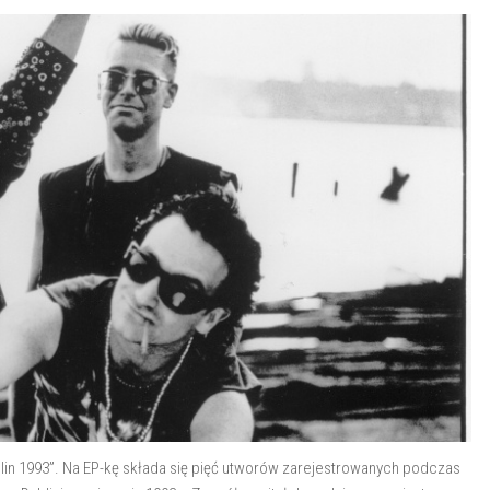
blin 1993”. Na EP-kę składa się pięć utworów zarejestrowanych podczas