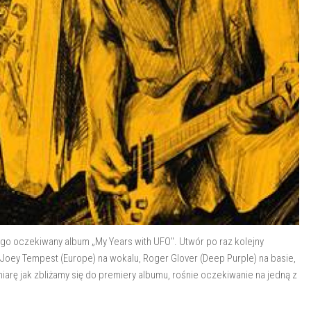
ugo oczekiwany album „My Years with UFO". Utwór po raz kolejny
oey Tempest (Europe) na wokalu, Roger Glover (Deep Purple) na basie,
miarę jak zbliżamy się do premiery albumu, rośnie oczekiwanie na jedną z