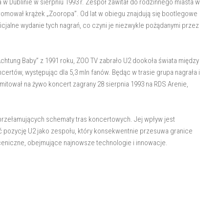
 Dublinie w sierpniu 1993 r. Zespół zawitał do rodzinnego miasta w
romował krążek „Zooropa”. Od lat w obiegu znajdują się bootlegowe
icjalne wydanie tych nagrań, co czyni je niezwykle pożądanymi przez
chtung Baby” z 1991 roku, ZOO TV zabrało U2 dookoła świata między
certów, występując dla 5,3 mln fanów. Będąc w trasie grupa nagrała i
mitował na żywo koncert zagrany 28 sierpnia 1993 na RDS Arenie,
i przełamujących schematy tras koncertowych. Jej wpływ jest
 pozycję U2 jako zespołu, który konsekwentnie przesuwa granice
niczne, obejmujące najnowsze technologie i innowacje.