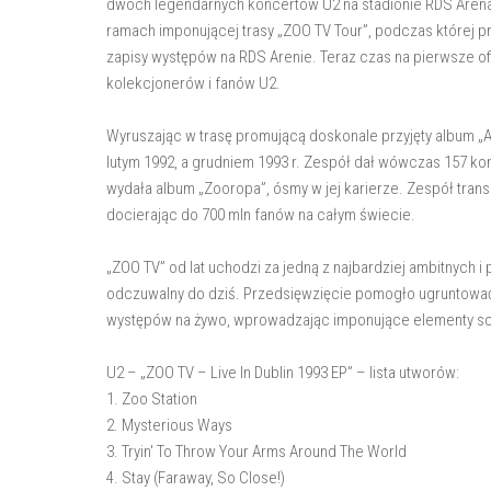
dwóch legendarnych koncertów U2 na stadionie RDS Arena w
ramach imponującej trasy „ZOO TV Tour”, podczas której p
zapisy występów na RDS Arenie. Teraz czas na pierwsze of
kolekcjonerów i fanów U2.
Wyruszając w trasę promującą doskonale przyjęty album „A
lutym 1992, a grudniem 1993 r. Zespół dał wówczas 157 kon
wydała album „Zooropa”, ósmy w jej karierze. Zespół trans
docierając do 700 mln fanów na całym świecie.
„ZOO TV” od lat uchodzi za jedną z najbardziej ambitnych 
odczuwalny do dziś. Przedsięwzięcie pomogło ugruntować
występów na żywo, wprowadzając imponujące elementy sce
U2 – „ZOO TV – Live In Dublin 1993 EP” – lista utworów:
1. Zoo Station
2. Mysterious Ways
3. Tryin' To Throw Your Arms Around The World
4. Stay (Faraway, So Close!)