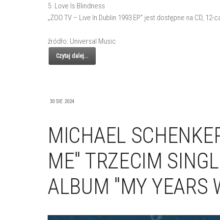
5. Love Is Blindness
„ZOO TV – Live In Dublin 1993 EP” jest dostępne na CD, 12-c
źródło: Universal Music
Czytaj dalej...
30 SIE 2024
MICHAEL SCHENKER
ME" TRZECIM SIN
ALBUM "MY YEARS W