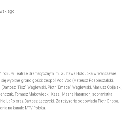
awskiego
024 roku w Teatrze Dramatycznym im. Gustawa Holoubka w Warszawie.
się wybitne grono gości: zespół Voo Voo (Mateusz Pospieszalski,
(Bartosz "Fisz" Waglewski, Piotr "Emade" Waglewski, Mariusz Obijalski,
eńczuk, Tomasz Makowiecki, Kasai, Masha Natanson, sopranistka
phie LaRo oraz Bartosz Łęczycki. Za reżyserię odpowiada Piotr Onopa.
dnia na kanale MTV Polska.