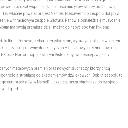
pewien rozdział wspólnej działalności muzyków, którzy postanowili
. Tak właśnie powstał projekt NamoR. Niebawem do zespołu dołączył
ześnie w thrashowym zespole Gilotyna. Panowie odnaleźli się muzycznie
". Album ma swoją premierę dziś i można go nabyć pod tym linkiem:
talu thrash/groove, z charakterystycznym, wyraźnym polskim wokalem
brakuje też progresywnych i akustyczno – balladowych elementów, co
K oraz Horrorscope, z którym Pistelok był wcześniej związany.
ycznych metalowych brzmień oraz nowych słuchaczy, którzy chcą
ego treścią stroniącą od ekstremizmów dźwiękowych. Debiut zespołu to
wnego autora tekstów w NamoR. Laksa zaprasza słuchacza do swojego
nych hiperboli.