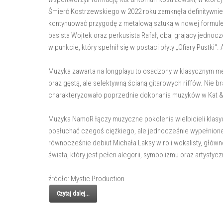
Śmierć Kostrzewskiego w 2022 roku zamknęła definitywnie 
kontynuować przygodę z metalową sztuką w nowej formule
basista Wojtek oraz perkusista Rafał, obaj grający jednoc
w punkcie, który spełnił się w postaci płyty „Ofiary Pustki
Muzyka zawarta na longplayu to osadzony w klasycznym me
oraz gęstą, ale selektywną ścianą gitarowych riffów. Nie 
charakteryzowało poprzednie dokonania muzyków w Kat & R
Muzyka NamoR łączy muzyczne pokolenia wielbicieli klas
posłuchać czegoś ciężkiego, ale jednocześnie wypełnion
równocześnie debiut Michała Laksy w roli wokalisty, głó
świata, który jest pełen alegorii, symbolizmu oraz artystycz
źródło: Mystic Production
Czytaj dalej...