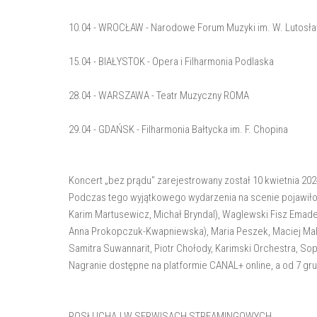
10.04 - WROCŁAW - Narodowe Forum Muzyki im. W. Lutosł
15.04 - BIAŁYSTOK - Opera i Filharmonia Podlaska
28.04 - WARSZAWA - Teatr Muzyczny ROMA
29.04 - GDAŃSK - Filharmonia Bałtycka im. F. Chopina
Koncert „bez prądu" zarejestrowany został 10 kwietnia 2
Podczas tego wyjątkowego wydarzenia na scenie pojawiło 
Karim Martusewicz, Michał Bryndal), Waglewski Fisz Emade 
Anna Prokopczuk-Kwapniewska), Maria Peszek, Maciej Mal
Samitra Suwannarit, Piotr Chołody, Karimski Orchestra, So
Nagranie dostępne na platformie CANAL+ online, a od 7 gru
POSŁUCHAJ W SERWISACH STREAMINGOWYCH