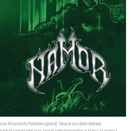
raz Krzysztofa Pisteloka (gitara). Obaj przez dwie dekady
agrali szereg płyt oraz zagrali setki koncertów w kraju i za granicą.