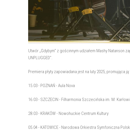
Utwór „Gdybym" z gościnnym udziałem Mashy Natanson 
UNPLUGGED".
Premiera płyty zapowiadana jest na luty 2025, promująca ją
15.03 - POZNAŃ - Aula Nova
16.03 - SZCZECIN - Filharmonia Szczecińska im. M. Karłow
28.03 - KRAKÓW - Nowohuckie Centrum Kultury
05.04 - KATOWICE - Narodowa Orkiestra Symfoniczna Polsk