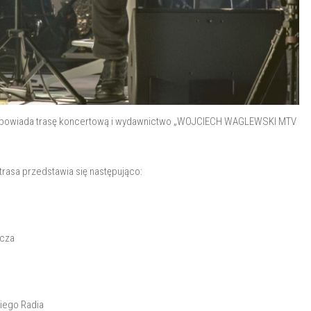
zapowiada trasę koncertową i wydawnictwo „WOJCIECH WAGLEWSKI MTV
 trasa przedstawia się następująco:
icza
iego Radia