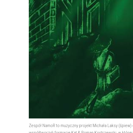
Zespół NamoR to muzyczny projekt Michała Laksy (śpiew) o
współtworzyli formację Kat & Roman Kostrzewski, w której n