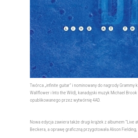
Twórca „infinite guitar" i nominowany do nagrody Grammy k
Wallflower i Into the Wild), kanadyjski muzyk Michael Bro
opublikowanego przez wytwórnię 4AD.
Nowa edycja zawiera także drugi krążek z albumem "Live 
Beckera, a oprawę graficzną przygotowała Alison Fielding, 