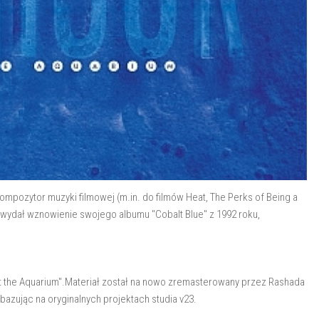
ompozytor muzyki filmowej (m.in. do filmów Heat, The Perks of Being a
ok wydał wznowienie swojego albumu "Cobalt Blue" z 1992 roku,
at the Aquarium".Materiał został na nowo zremasterowany przez Rashada
bazując na oryginalnych projektach studia v23.