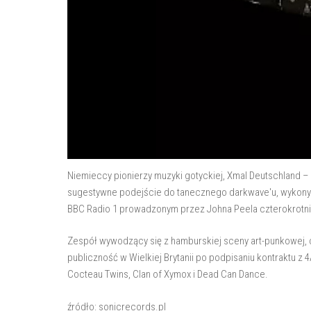
Niemieccy pionierzy muzyki gotyckiej, Xmal Deutschland – 
sugestywne podejście do tanecznego darkwave'u, wykonyw
BBC Radio 1 prowadzonym przez Johna Peela czterokrotni
Zespół wywodzący się z hamburskiej sceny art-punkowej, 
publiczność w Wielkiej Brytanii po podpisaniu kontraktu z 
Cocteau Twins, Clan of Xymox i Dead Can Dance.
źródło: sonicrecords.pl