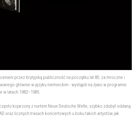
cenieni przez brytyjską publiczność na początku lat 80. za mroczne i
anego głównie w języku niemieckim - wystąpili na żywo w programie
e w latach 1982–1985.
często kojarzony z nurtem Neue Deutsche Welle, szybko zdobył oddaną
4AD oraz licznych trasach koncertowych u boku takich artystów jak