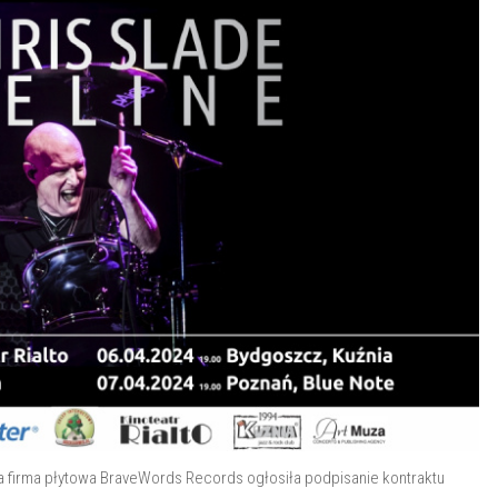
a firma płytowa BraveWords Records ogłosiła podpisanie kontraktu