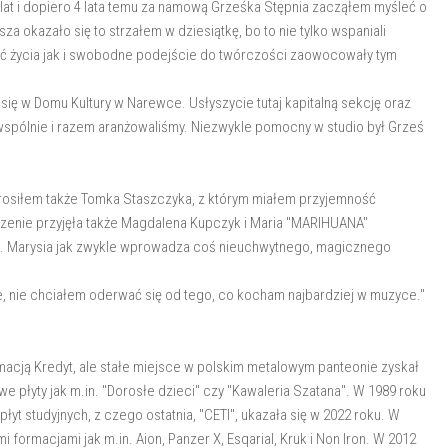
 lat i dopiero 4 lata temu za namową Grześka Stępnia zacząłem myśleć o
 okazało się to strzałem w dziesiątkę, bo to nie tylko wspaniali
ość życia jak i swobodne podejście do twórczości zaowocowały tym
ię w Domu Kultury w Narewce. Usłyszycie tutaj kapitalną sekcję oraz
spólnie i razem aranżowaliśmy. Niezwykle pomocny w studio był Grześ
rosiłem także Tomka Staszczyka, z którym miałem przyjemność
zenie przyjęła także Magdalena Kupczyk i Maria "MARIHUANA"
tu. Marysia jak zwykle wprowadza coś nieuchwytnego, magicznego
 nie chciałem oderwać się od tego, co kocham najbardziej w muzyce."
cją Kredyt, ale stałe miejsce w polskim metalowym panteonie zyskał
we płyty jak m.in. "Dorosłe dzieci" czy "Kawaleria Szatana". W 1989 roku
 płyt studyjnych, z czego ostatnia, "CETI", ukazała się w 2022 roku. W
 formacjami jak m.in. Aion, Panzer X, Esqarial, Kruk i Non Iron. W 2012