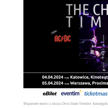
Wspaniałe wieści z obozu Chris Slade Timeline. Kanadyjsk