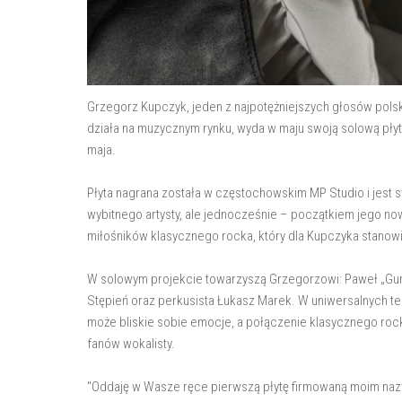
Grzegorz Kupczyk, jeden z najpotężniejszych głosów polski
działa na muzycznym rynku, wyda w maju swoją solową płyt
maja.
Płyta nagrana została w częstochowskim MP Studio i jest
wybitnego artysty, ale jednocześnie – początkiem jego no
miłośników klasycznego rocka, który dla Kupczyka stanowi
W solowym projekcie towarzyszą Grzegorzowi: Paweł „Gun
Stępień oraz perkusista Łukasz Marek. W uniwersalnych t
może bliskie sobie emocje, a połączenie klasycznego roc
fanów wokalisty.
"Oddaję w Wasze ręce pierwszą płytę firmowaną moim nazwi