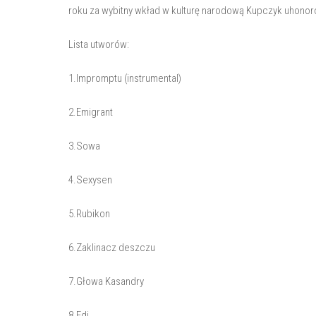
roku za wybitny wkład w kulturę narodową Kupczyk uhonor
Lista utworów:
1.Impromptu (instrumental)
2.Emigrant
3.Sowa
4.Sexysen
5.Rubikon
6.Zaklinacz deszczu
7.Głowa Kasandry
8.Edi