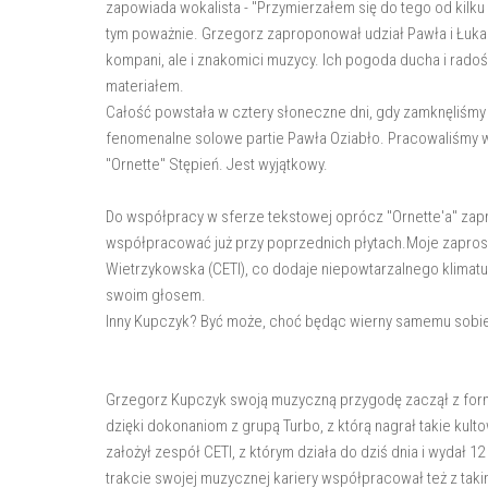
zapowiada wokalista - "Przymierzałem się do tego od kilku
tym poważnie. Grzegorz zaproponował udział Pawła i Łukasza
kompani, ale i znakomici muzycy. Ich pogoda ducha i rad
materiałem.
Całość powstała w cztery słoneczne dni, gdy zamknęliśmy s
fenomenalne solowe partie Pawła Oziabło. Pracowaliśmy w
"Ornette" Stępień. Jest wyjątkowy.
Do współpracy w sferze tekstowej oprócz "Ornette'a" zap
współpracować już przy poprzednich płytach.Moje zapros
Wietrzykowska (CETI), co dodaje niepowtarzalnego klima
swoim głosem.
Inny Kupczyk? Być może, choć będąc wierny samemu sobie,
Grzegorz Kupczyk swoją muzyczną przygodę zaczął z forma
dzięki dokonaniom z grupą Turbo, z którą nagrał takie kulto
założył zespół CETI, z którym działa do dziś dnia i wydał 12
trakcie swojej muzycznej kariery współpracował też z takimi