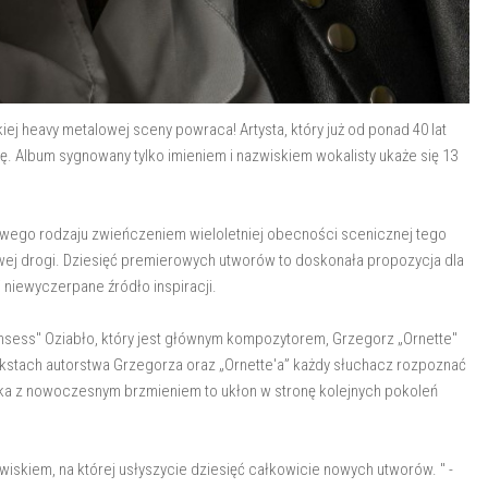
ej heavy metalowej sceny powraca! Artysta, który już od ponad 40 lat
ę. Album sygnowany tylko imieniem i nazwiskiem wokalisty ukaże się 13
 swego rodzaju zwieńczeniem wieloletniej obecności scenicznej tego
wej drogi. Dziesięć premierowych utworów to doskonała propozycja dla
 niewyczerpane źródło inspiracji.
sess" Oziabło, który jest głównym kompozytorem, Grzegorz „Ornette"
ekstach autorstwa Grzegorza oraz „Ornette'a” każdy słuchacz rozpoznać
ka z nowoczesnym brzmieniem to ukłon w stronę kolejnych pokoleń
skiem, na której usłyszycie dziesięć całkowicie nowych utworów. " -