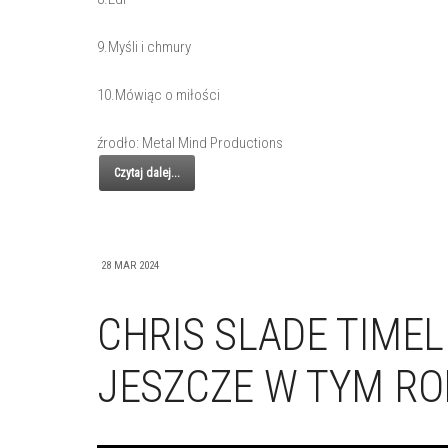
9.Myśli i chmury
10.Mówiąc o miłości
źrodło: Metal Mind Productions
Czytaj dalej...
28 MAR 2024
CHRIS SLADE TIMEL
JESZCZE W TYM RO