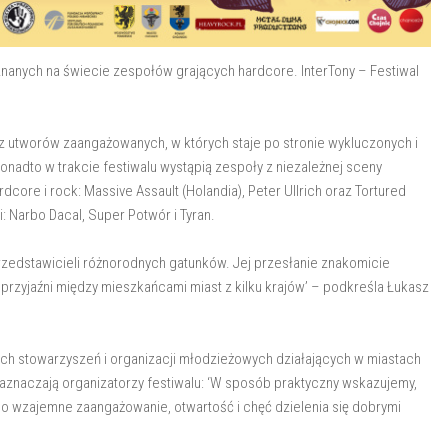
nanych na świecie zespołów grających hardcore. InterTony – Festiwal
 z utworów zaangażowanych, w których staje po stronie wykluczonych i
nadto w trakcie festiwalu wystąpią zespoły z niezależnej sceny
core i rock: Massive Assault (Holandia), Peter Ullrich oraz Tortured
ki: Narbo Dacal, Super Potwór i Tyran.
rzedstawicieli różnorodnych gatunków. Jej przesłanie znakomicie
e przyjaźni między mieszkańcami miast z kilku krajów’ – podkreśla Łukasz
ych stowarzyszeń i organizacji młodzieżowych działających w miastach
 zaznaczają organizatorzy festiwalu: ‘W sposób praktyczny wskazujemy,
o wzajemne zaangażowanie, otwartość i chęć dzielenia się dobrymi
.