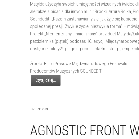
Matylda użyczyła swoich umiejętności wizualnych (wideokl
ale także z pisania dla innych m.in.: Brodki, Artura Rojka, P
Soundedit. „Razem zastanawiamy się, jak żyje się kobiecie
społecznej presji. Zwykłe życie, niezwykła forma” – mówi
Projekt „Niemen znany i mniej znany” oraz duet Matylda/Łuk
października (piątek) podczas 16. edycji Międzynarodowe
dostępne: bilety24.pl, going.com, ticketmaster.pl, empikbile
źródło: Biuro Prasowe Międzynarodowego Festiwalu
Producentów Muzycznych SOUNDEDIT
Czytaj dalej...
07 CZE 2024
AGNOSTIC FRONT W