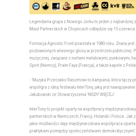
Legendarna grupa z Nowego Jorku to jeden z najbardziej z
Miast Partnerskich w Chojnicach odbędzie się 15 czerwca.
Formacja Agnostic Front powstała w 1980 roku. Znana jest
pozbawionych własnego głosu w przestrzeni publicznej. Po
muzycznej, związane z nurtami metalowymi, punkowymi, hard
Spirit (Niemcy), Praïm Faya (Francja), a także kapele z Pols
- ‘Muzyka Przeciwko Rasizmowi to kampania, która łączy p
współgra z ideą festiwalu InterTony, jaką jest nawiązywani
Jakubowski ze Stowarzyszenia ‘NIGDY WIĘCEJ’.
InterTony to projekt oparty na współpracy międzynarodow
partnerskich w Niemczech, Francji, Holandii i Polsce. Jak
jakie możliwości daje międzynarodowa współpraca oparta 
praktykami pomiędzy społeczeństwami demokratycznymi’