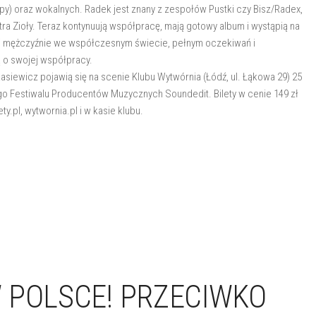
ipy) oraz wokalnych. Radek jest znany z zespołów Pustki czy Bisz/Radex,
iotra Zioły. Teraz kontynuują współpracę, mają gotowy album i wystąpią na
 i mężczyźnie we współczesnym świecie, pełnym oczekiwań i
ą o swojej współpracy.
asiewicz pojawią się na scenie Klubu Wytwórnia (Łódź, ul. Łąkowa 29) 25
go Festiwalu Producentów Muzycznych Soundedit. Bilety w cenie 149 zł
ty.pl, wytwornia.pl i w kasie klubu.
 POLSCE! PRZECIWKO