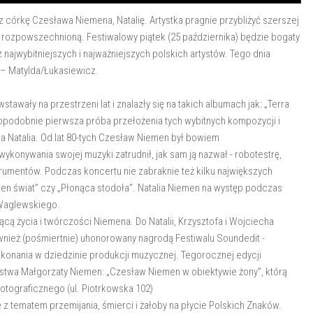
ez córkę Czesława Niemena, Natalię. Artystka pragnie przybliżyć szerszej
j rozpowszechnioną. Festiwalowy piątek (25 października) będzie bogaty
ajwybitniejszych i najważniejszych polskich artystów. Tego dnia
 – Matylda/Łukasiewicz.
wały na przestrzeni lat i znalazły się na takich albumach jak: „Terra
podobnie pierwsza próba przełożenia tych wybitnych kompozycji i
yła Natalia. Od lat 80-tych Czesław Niemen był bowiem
wykonywania swojej muzyki zatrudnił, jak sam ją nazwał - robotestrę,
rumentów. Podczas koncertu nie zabraknie też kilku największych
ten świat” czy „Płonąca stodoła”. Natalia Niemen na występ podczas
 Waglewskiego.
 życia i twórczości Niemena. Do Natalii, Krzysztofa i Wojciecha
nież (pośmiertnie) uhonorowany nagrodą Festiwalu Soundedit -
konania w dziedzinie produkcji muzycznej. Tegorocznej edycji
rstwa Małgorzaty Niemen: „Czesław Niemen w obiektywie żony”, którą
tograficznego (ul. Piotrkowska 102)
z tematem przemijania, śmierci i żałoby na płycie Polskich Znaków.