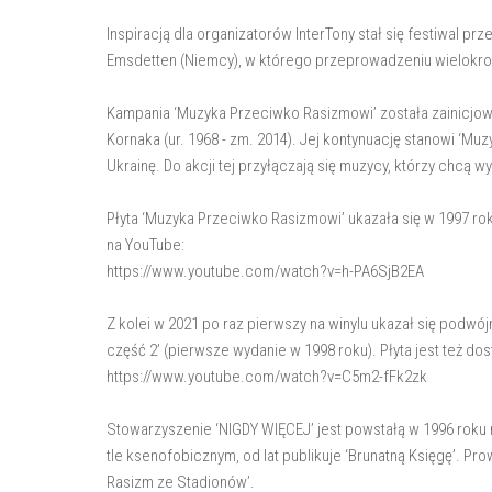
Inspiracją dla organizatorów InterTony stał się festiwal p
Emsdetten (Niemcy), w którego przeprowadzeniu wielokrot
Kampania ‘Muzyka Przeciwko Rasizmowi’ została zainicjow
Kornaka (ur. 1968 - zm. 2014). Jej kontynuację stanowi ‘M
Ukrainę. Do akcji tej przyłączają się muzycy, którzy chcą 
Płyta ‘Muzyka Przeciwko Rasizmowi’ ukazała się w 1997 rok
na YouTube:
https://www.youtube.com/watch?v=h-PA6SjB2EA
Z kolei w 2021 po raz pierwszy na winylu ukazał się podw
część 2’ (pierwsze wydanie w 1998 roku). Płyta jest też do
https://www.youtube.com/watch?v=C5m2-fFk2zk
Stowarzyszenie ‘NIGDY WIĘCEJ’ jest powstałą w 1996 roku n
tle ksenofobicznym, od lat publikuje ‘Brunatną Księgę’. 
Rasizm ze Stadionów’.‎