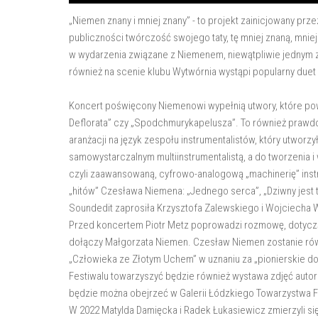
„Niemen znany i mniej znany” - to projekt zainicjowany prz
publiczności twórczość swojego taty, tę mniej znaną, mnie
w wydarzenia związane z Niemenem, niewątpliwie jednym z n
również na scenie klubu Wytwórnia wystąpi popularny duet
Koncert poświęcony Niemenowi wypełnią utwory, które powsta
Deflorata” czy „Spodchmurykapelusza”. To również prawdo
aranżacji na język zespołu instrumentalistów, który utworz
samowystarczalnym multiinstrumentalistą, a do tworzenia i 
czyli zaawansowaną, cyfrowo-analogową „machinerię” inst
„hitów” Czesława Niemena: „Jednego serca”, „Dziwny jest 
Soundedit zaprosiła Krzysztofa Zalewskiego i Wojciecha
Przed koncertem Piotr Metz poprowadzi rozmowę, dotyczącą
dołączy Małgorzata Niemen. Czesław Niemen zostanie rów
„Człowieka ze Złotym Uchem” w uznaniu za „pionierskie do
Festiwalu towarzyszyć będzie również wystawa zdjęć auto
będzie można obejrzeć w Galerii Łódzkiego Towarzystwa Fo
W 2022 Matylda Damięcka i Radek Łukasiewicz zmierzyli się 