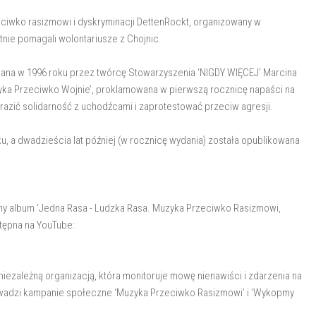
rzeciwko rasizmowi i dyskryminacji DettenRockt, organizowany w
nie pomagali wolontariusze z Chojnic.
ana w 1996 roku przez twórcę Stowarzyszenia ‘NIGDY WIĘCEJ’ Marcina
uzyka Przeciwko Wojnie’, proklamowana w pierwszą rocznicę napaści na
wyrazić solidarność z uchodźcami i zaprotestować przeciw agresji.
u, a dwadzieścia lat później (w rocznicę wydania) została opublikowana
ójny album ‘Jedna Rasa - Ludzka Rasa. Muzyka Przeciwko Rasizmowi,
stępna na YouTube:
iezależną organizacją, która monitoruje mowę nienawiści i zdarzenia na
Prowadzi kampanie społeczne ‘Muzyka Przeciwko Rasizmowi’ i ‘Wykopmy