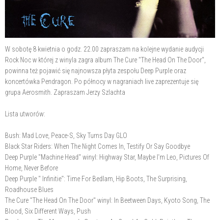
W sobotę 8 kwietnia o godz. 22.00 zapraszam na kolejne wydanie audycji
Rock Noc w której z winyla zagra album The Cure "The Head On The Door",
powinna też pojawić się najnowsza płyta zespołu Deep Purple oraz
koncertówka Pendragon. Po północy w nagraniach live zaprezentuje się
grupa Aerosmith. Zapraszam Jerzy Szlachta
Lista utworów:
Bush: Mad Love, Peace-S, Sky Turns Day GLO
Black Star Riders: When The Night Comes In, Testify Or Say Goodbye
Deep Purple "Machine Head" winyl: Highway Star, Maybe I'm Leo, Pictures Of
Home, Never Before
Deep Purple " Infinitie": Time For Bedlam, Hip Boots, The Surprising,
Roadhouse Blues
The Cure "The Head On The Door" winyl: In Beetween Days, Kyoto Song, The
Blood, Six Different Ways, Push