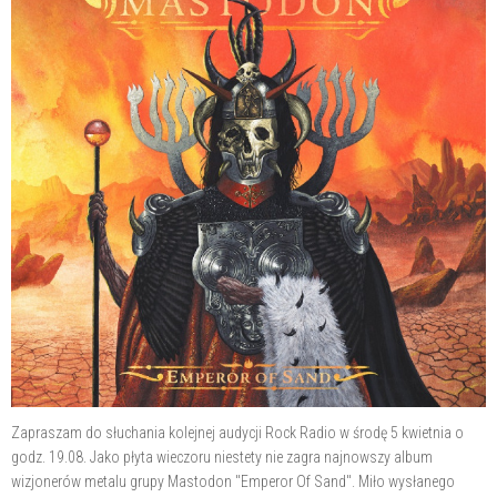
Zapraszam do słuchania kolejnej audycji Rock Radio w środę 5 kwietnia o
godz. 19.08. Jako płyta wieczoru niestety nie zagra najnowszy album
wizjonerów metalu grupy Mastodon "Emperor Of Sand". Miło wysłanego