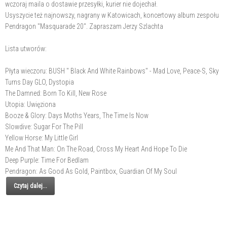
wczoraj maila o dostawie przesyłki, kurier nie dojechał.
Usyszycie też najnowszy, nagrany w Katowicach, koncertowy album zespołu
Pendragon "Masquarade 20". Zapraszam Jerzy Szlachta
Lista utworów:
Płyta wieczoru: BUSH " Black And White Rainbows" - Mad Love, Peace-S, Sky
Turns Day GLO, Dystopia
The Damned: Born To Kill, New Rose
Utopia: Uwięziona
Booze & Glory: Days Moths Years, The Time Is Now
Slowdive: Sugar For The Pill
Yellow Horse: My Little Girl
Me And That Man: On The Road, Cross My Heart And Hope To Die
Deep Purple: Time For Bedlam
Pendragon: As Good As Gold, Paintbox, Guardian Of My Soul
Czytaj dalej...