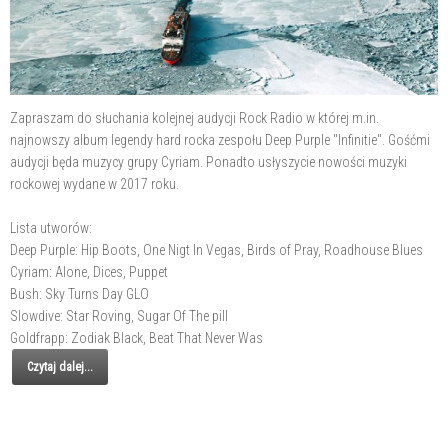
Zapraszam do słuchania kolejnej audycji Rock Radio w której m.in.
najnowszy album legendy hard rocka zespołu Deep Purple "Infinitie". Gośćmi
audycji będa muzycy grupy Cyriam. Ponadto usłyszycie nowości muzyki
rockowej wydane w 2017 roku.
Lista utworów:
Deep Purple: Hip Boots, One Nigt In Vegas, Birds of Pray, Roadhouse Blues
Cyriam: Alone, Dices, Puppet
Bush: Sky Turns Day GLO
Slowdive: Star Roving, Sugar Of The pill
Goldfrapp: Zodiak Black, Beat That Never Was
Czytaj dalej...