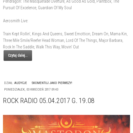
Pendragon: The Masquerade Overture, As Good As Gold, Paintbox, The
Pursuit Of Excelence, Guardian Of My Soul
Aerosmith Live:
Train Kept Rollin’, Kings And Queens, Sweet Emottion, Dream On, Mama Kin,
Three Mile Smile/Reefer Head Woman, Lord Of The Things, Major Barbara,
Rock In The Saddle, Walk This Way, Movin’ Out
Czytaj dalej...
DZIAŁ:
AUDYCJE
SKOMENTUJ JAKO PIERWSZY!
PONIEDZIAŁEK, 03 KWIECIEŃ 2017 09:43
ROCK RADIO 05.04.2017 G. 19.08