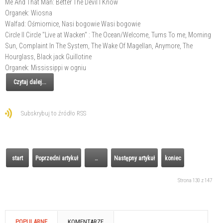
Me And That Man: Better The Devil I Know
Organek: Wiosna
Walfad: Ośmiornice, Nasi bogowie Wasi bogowie
Circle II Circle "Live at Wacken" : The Ocean/Welcome, Turns To me, Morning
Sun, Complaint In The System, The Wake Of Magellan, Anymore, The
Hourglass, Black jack Guillotine
Organek: Mississippi w ogniu
Czytaj dalej...
Subskrybuj to źródło RSS
start
Poprzedni artykuł
…
Następny artykuł
koniec
Strona 130 z 147
POPULARNE
KOMENTARZE