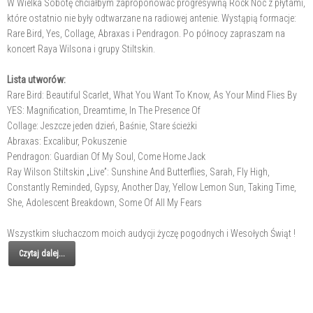
W Wielka Sobotę chciałbym zaproponować progresywną Rock Noc z płytami,
które ostatnio nie były odtwarzane na radiowej antenie. Wystąpią formacje:
Rare Bird, Yes, Collage, Abraxas i Pendragon. Po północy zapraszam na
koncert Raya Wilsona i grupy Stiltskin.
Lista utworów:
Rare Bird: Beautiful Scarlet, What You Want To Know, As Your Mind Flies By
YES: Magnification, Dreamtime, In The Presence Of
Collage: Jeszcze jeden dzień, Baśnie, Stare ścieżki
Abraxas: Excalibur, Pokuszenie
Pendragon: Guardian Of My Soul,
Come Home Jack
Ray Wilson Stiltskin „Live”: Sunshine And Butterflies, Sarah, Fly High,
Constantly Reminded, Gypsy, Another Day, Yellow Lemon Sun, Taking Time,
She, Adolescent Breakdown, Some Of All My Fears
Wszystkim słuchaczom moich audycji życzę pogodnych i Wesołych Świąt !
Czytaj dalej...