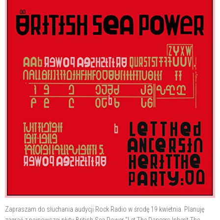
Zapraszam do słuchania audycji Rock Radio w środę 19 kwietnia. Planuję