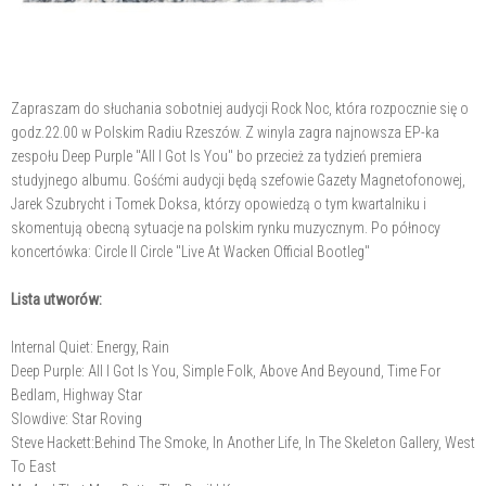
Zapraszam do słuchania sobotniej audycji Rock Noc, która rozpocznie się o
godz.22.00 w Polskim Radiu Rzeszów. Z winyla zagra najnowsza EP-ka
zespołu Deep Purple "All I Got Is You" bo przecież za tydzień premiera
studyjnego albumu. Gośćmi audycji będą szefowie Gazety Magnetofonowej,
Jarek Szubrycht i Tomek Doksa, którzy opowiedzą o tym kwartalniku i
skomentują obecną sytuacje na polskim rynku muzycznym. Po północy
koncertówka: Circle II Circle "Live At Wacken Official Bootleg"
Lista utworów:
Internal Quiet: Energy, Rain
Deep Purple: All I Got Is You, Simple Folk, Above And Beyound, Time For
Bedlam, Highway Star
Slowdive: Star Roving
Steve Hackett:Behind The Smoke, In Another Life, In The Skeleton Gallery, West
To East