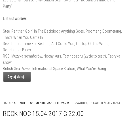
zagrać z najnowszej płyty British Sea Power "Let The Dancers Inherit The
Party".
Lista utworów:
Steel Panther: Goin' In The Backdoor, Anything Goes, Poontang Boomerang,
That's When You Came In
Deep Purple: Time For Bedlam, All I Got Is You, On Top Of The World,
Roadhouse Blues
RSC: Muzyka semaforów, Nocny kurs, Teatr pozoru (Życie to teatr), Fabryka
snów
British Sea Power: International Space Station, What You're Doing
Czytaj dalej...
DZIAŁ:
AUDYCJE
SKOMENTUJ JAKO PIERWSZY!
CZWARTEK, 13 KWIECIEŃ 2017 09:43
ROCK NOC 15.04.2017 G.22.00