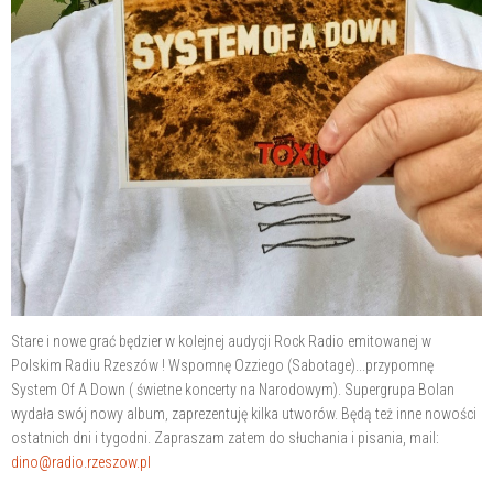
Stare i nowe grać będzier w kolejnej audycji Rock Radio emitowanej w
Polskim Radiu Rzeszów ! Wspomnę Ozziego (Sabotage)...przypomnę
System Of A Down ( świetne koncerty na Narodowym). Supergrupa Bolan
wydała swój nowy album, zaprezentuję kilka utworów. Będą też inne nowości
ostatnich dni i tygodni. Zapraszam zatem do słuchania i pisania, mail:
dino@radio.rzeszow.pl