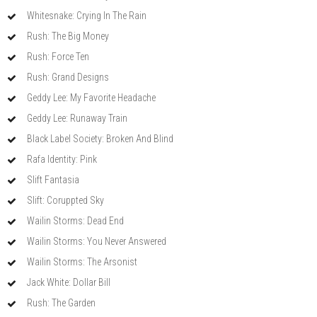
Whitesnake: Crying In The Rain
Rush: The Big Money
Rush: Force Ten
Rush: Grand Designs
Geddy Lee: My Favorite Headache
Geddy Lee: Runaway Train
Black Label Society: Broken And Blind
Rafa Identity: Pink
Slift Fantasia
Slift: Coruppted Sky
Wailin Storms: Dead End
Wailin Storms: You Never Answered
Wailin Storms: The Arsonist
Jack White: Dollar Bill
Rush: The Garden