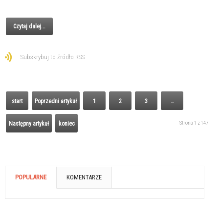
Czytaj dalej...
Subskrybuj to źródło RSS
start
Poprzedni artykuł
1
2
3
…
Strona 1 z 147
Następny artykuł
koniec
POPULARNE
KOMENTARZE