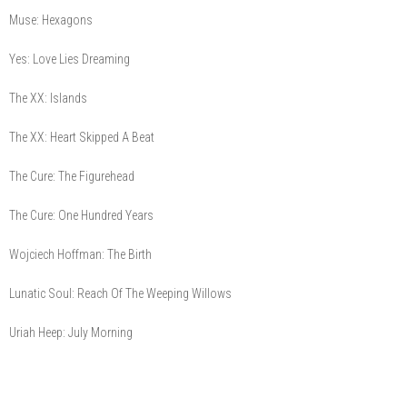
Muse: Hexagons
Yes: Love Lies Dreaming
The XX: Islands
The XX: Heart Skipped A Beat
The Cure: The Figurehead
The Cure: One Hundred Years
Wojciech Hoffman: The Birth
Lunatic Soul: Reach Of The Weeping Willows
Uriah Heep: July Morning