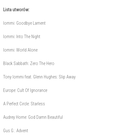
Lista utworów:
Iommi: Goodbye Lament
Iommi: Into The Night
Iommi: World Alone
Black Sabbath: Zero The Hero
Tony Iommi feat. Glenn Hughes: Slip Away
Europe: Cult Of Ignorance
A Perfect Circle: Starless
Audrey Horne: God Damn Beautiful
Gus G.: Advent