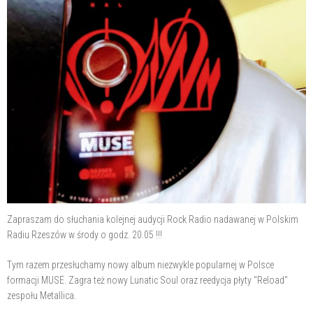
Zapraszam do słuchania kolejnej audycji Rock Radio nadawanej w Polskim
Radiu Rzeszów w środy o godz. 20.05 !!!
Tym razem przesłuchamy nowy album niezwykle popularnej w Polsce
formacji MUSE. Zagra też nowy Lunatic Soul oraz reedycja płyty "Reload"
zespołu Metallica.