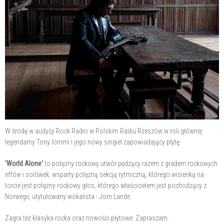
W środę w audycji Rock Radio w Polskim Radiu Rzeszów w roli głównej
legendarny Tony Iommi i jego nowy singiel zapowiadający płytę.
'World Alone'
to potężny rockowy utwór pędzący razem z gradem rockowych
riffów i solówek, wsparty potężną sekcją rytmiczną, którego wisienką na
torcie jest potężny rockowy głos, którego właścicielem jest pochodzący z
Norwegii, utytułowany wokalista - Jorn Lande.
Zagra też klasyka rocka oraz nowości płytowe. Zapraszam.