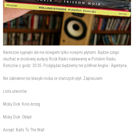
Nareszcie sypnęło ale nie śniegiem tylko nowymi płytami. Będzie czego
słuchać w środowej audycji Rock Radio nadawanej w Polskim Radiu
Rzeszów o godz. 20.05. Podglądać będziemy też półfinał Anglia - Agentyna...
Nie zabraknie też klasyki rocka ze starszych płyt. Zapraszam.
Lista utworów:
Moby Dick: Koło-brzeg
Moby Dick: Obłęd
Accept: Balls To The Wall