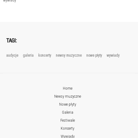
wywiady
TAGI:
audycje
galeria
koncerty
newsy muzyczne
nowe płyty
wywiady
Home
Newsy muzyczne
Nowe płyty
Galeria
Festiwale
Koncerty
Wywiady