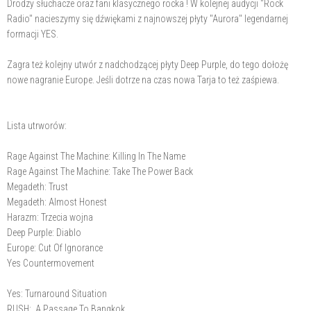
Drodzy słuchacze oraz fani klasycznego rocka ! W kolejnej audycji "Rock
Radio" nacieszymy się dźwiękami z najnowszej płyty "Aurora" legendarnej
formacji YES.
Zagra też kolejny utwór z nadchodzącej płyty Deep Purple, do tego dołożę
nowe nagranie Europe. Jeśli dotrze na czas nowa Tarja to też zaśpiewa.
Lista utrworów:
Rage Against The Machine: Killing In The Name
Rage Against The Machine: Take The Power Back
Megadeth: Trust
Megadeth: Almost Honest
Harazm: Trzecia wojna
Deep Purple: Diablo
Europe: Cut Of Ignorance
Yes Countermovement
Yes: Turnaround Situation
RUSH: A Passage To Bangkok