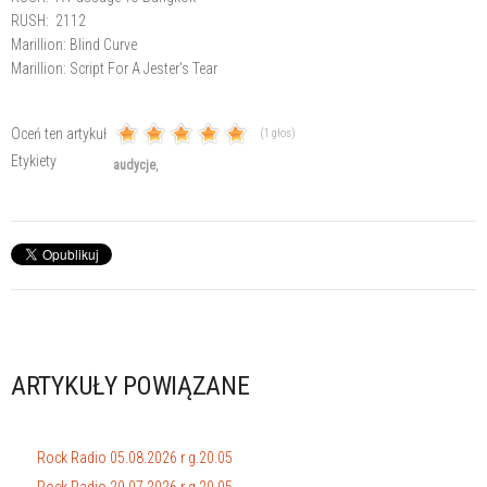
RUSH: 2112
Marillion: Blind Curve
Marillion: Script For A Jester's Tear
Oceń ten artykuł
(1 głos)
Etykiety
audycje
ARTYKUŁY POWIĄZANE
Rock Radio 05.08.2026 r g.20.05
Rock Radio 29.07.2026 r g.20.05