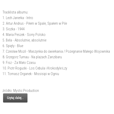
Tracklista albumu:
1. Lech Janerka - Intro
2. Artur Andrus - Piłem w Spale, Spałem w Pile
3. Siczka - 1944
4. Maria Peszek - Sorry Polsko
5. Bela - Absolutnie, absolutnie
6. Spięty - Blue
7. Czesław Mozil - Maszynka do świerkania / Pożegnanie Małego Wojownika
8. Grzegorz Turnau - Na plażach Zanzibaru
9. Fisz - Za Mało Czasu
10. Piotr Rogucki - Los Cebula i Krokodyle Łzy
11. Tomasz Organek - Missisipi w Ogniu
źródło: Mystic Production
Czytaj dalej...