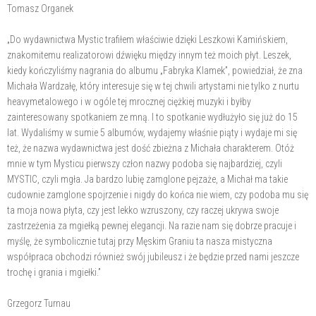
Tomasz Organek
„Do wydawnictwa Mystic trafiłem właściwie dzięki Leszkowi Kamińskiem,
znakomitemu realizatorowi dźwięku między innym też moich płyt. Leszek,
kiedy kończyliśmy nagrania do albumu „Fabryka Klamek”, powiedział, że zna
Michała Wardzałę, który interesuje się w tej chwili artystami nie tylko z nurtu
heavymetalowego i w ogóle tej mrocznej ciężkiej muzyki i byłby
zainteresowany spotkaniem ze mną. I to spotkanie wydłużyło się już do 15
lat. Wydaliśmy w sumie 5 albumów, wydajemy właśnie piąty i wydaje mi się
też, że nazwa wydawnictwa jest dość zbieżna z Michała charakterem. Otóż
mnie w tym Mysticu pierwszy człon nazwy podoba się najbardziej, czyli
MYSTIC, czyli mgła. Ja bardzo lubię zamglone pejzaże, a Michał ma takie
cudownie zamglone spojrzenie i nigdy do końca nie wiem, czy podoba mu się
ta moja nowa płyta, czy jest lekko wzruszony, czy raczej ukrywa swoje
zastrzeżenia za mgiełką pewnej elegancji. Na razie nam się dobrze pracuje i
myślę, że symbolicznie tutaj przy Męskim Graniu ta nasza mistyczna
współpraca obchodzi również swój jubileusz i że będzie przed nami jeszcze
trochę i grania i mgiełki.”
Grzegorz Turnau