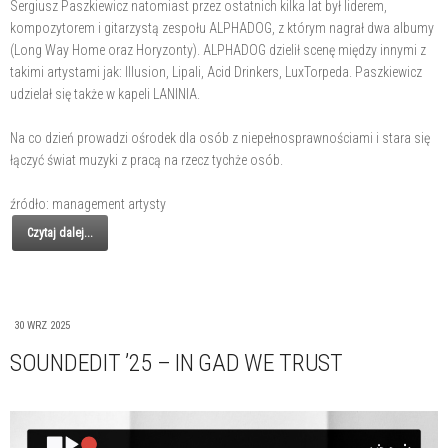
Sergiusz Paszkiewicz natomiast przez ostatnich kilka lat był liderem,
kompozytorem i gitarzystą zespołu ALPHADOG, z którym nagrał dwa albumy
(Long Way Home oraz Horyzonty). ALPHADOG dzielił scenę między innymi z
takimi artystami jak: Illusion, Lipali, Acid Drinkers, LuxTorpeda. Paszkiewicz
udzielał się także w kapeli LANINIA.
Na co dzień prowadzi ośrodek dla osób z niepełnosprawnościami i stara się
łączyć świat muzyki z pracą na rzecz tychże osób.
źródło: management artysty
Czytaj dalej...
30 WRZ 2025
SOUNDEDIT ’25 – IN GAD WE TRUST