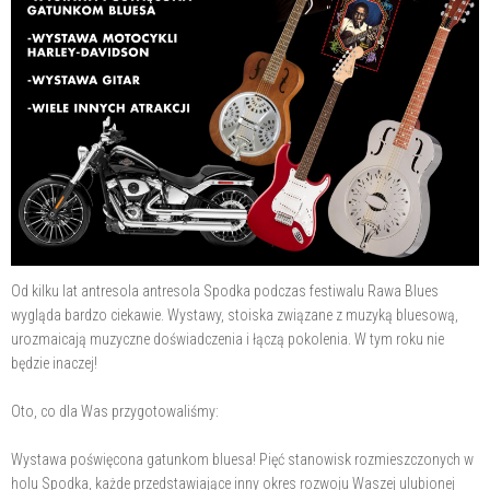
Od kilku lat antresola antresola Spodka podczas festiwalu Rawa Blues
wygląda bardzo ciekawie. Wystawy, stoiska związane z muzyką bluesową,
urozmaicają muzyczne doświadczenia i łączą pokolenia. W tym roku nie
będzie inaczej!
Oto, co dla Was przygotowaliśmy:
Wystawa poświęcona gatunkom bluesa! Pięć stanowisk rozmieszczonych w
holu Spodka, każde przedstawiające inny okres rozwoju Waszej ulubionej