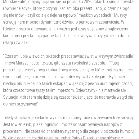
Morskie Fale", mający pojawić się na początku 2026 roku. Do singla powstał
również teledysk, który z przymrużeniem oka prezentuje to, o czym na ogół
się nie mówi - czyli co się dzieje na typowo "męskich wypadach". Muzycy
serwują nam mocne i dynamiczne dźwięki o punkowym zabarwieniu. W
tekście piosenki opowiadają, jak ważny jest czas spędzony z najlepszymi
kumplami i przekonują partnerki, że taki reset wpływa pozytywnie na dobro
relacji i związku.
"Czasem lubię w swoich tekstach przedstawiać świat w krzywym zwierciadle"
- mówi Marszal, autor tekstu, gitarzysta i wokalista zespołu. - "Tutaj
prezentuję stereotypową i kabaretową wręcz scenę, w której mężczyzna prosi
swoją partnerkę o pozwolenie na wspólny wyjazd z kolegami. Być może
niechęć płci pięknej do takich eskapad wiąże się z pewną aurą tajemniczości,
która często towarzyszy takim imprezom. Dziewczyny - nie martwcie się!
Sytuacje, które tam się dzieją są często tak żenujące, że naprawdę wstyd się
do nich przyznawać".
Teledysk pokazuje sielankowy nastrój zabawy facetów zerwanych ze smyczy.
Jest łowienie ryb, plaża, ognisko i morze konsumowanych napojów z
procentami. Nie zabrakło charakterystycznego dla zespołu poczucia humoru.
W klipie gościnnie wziął udział youtuber Patryk Piątek, znany głównie z