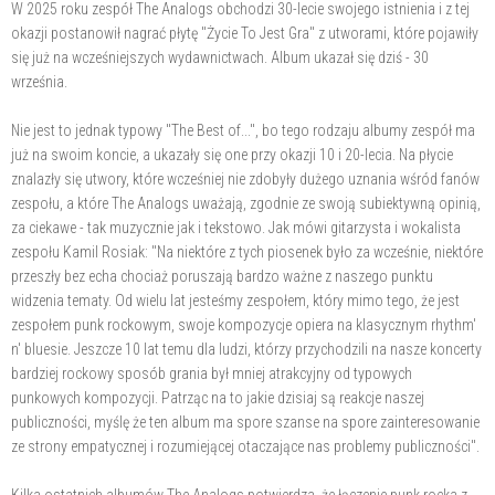
W 2025 roku zespół The Analogs obchodzi 30-lecie swojego istnienia i z tej
okazji postanowił nagrać płytę "Życie To Jest Gra" z utworami, które pojawiły
się już na wcześniejszych wydawnictwach. Album ukazał się dziś - 30
września.
Nie jest to jednak typowy "The Best of...", bo tego rodzaju albumy zespół ma
już na swoim koncie, a ukazały się one przy okazji 10 i 20-lecia. Na płycie
znalazły się utwory, które wcześniej nie zdobyły dużego uznania wśród fanów
zespołu, a które The Analogs uważają, zgodnie ze swoją subiektywną opinią,
za ciekawe - tak muzycznie jak i tekstowo. Jak mówi gitarzysta i wokalista
zespołu Kamil Rosiak: "Na niektóre z tych piosenek było za wcześnie, niektóre
przeszły bez echa chociaż poruszają bardzo ważne z naszego punktu
widzenia tematy. Od wielu lat jesteśmy zespołem, który mimo tego, że jest
zespołem punk rockowym, swoje kompozycje opiera na klasycznym rhythm'
n' bluesie. Jeszcze 10 lat temu dla ludzi, którzy przychodzili na nasze koncerty
bardziej rockowy sposób grania był mniej atrakcyjny od typowych
punkowych kompozycji. Patrząc na to jakie dzisiaj są reakcje naszej
publiczności, myślę że ten album ma spore szanse na spore zainteresowanie
ze strony empatycznej i rozumiejącej otaczające nas problemy publiczności".