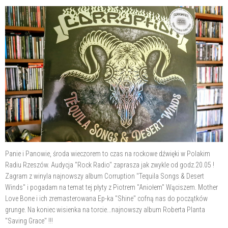
Panie i Panowie, środa wieczorem to czas na rockowe dźwięki w Polakim
Radiu Rzeszów. Audycja "Rock Radio" zaprasza jak zwykle od godz.20.05 !
Zagram z winyla najnowszy
album Corruption "Tequila Songs & Desert
Winds" i pogadam na temat tej płyty z Piotrem "Aniołem" Wąciszem. Mother
Love Bone i ich zremasterowana Ep-ka "Shine" cofną nas do początków
grunge. Na koniec wisienka na torcie...najnowszy album Roberta Planta
"Saving Grace" !!!