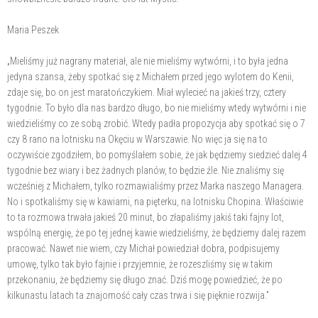
Maria Peszek
„Mieliśmy już nagrany materiał, ale nie mieliśmy wytwórni, i to była jedna
jedyna szansa, żeby spotkać się z Michałem przed jego wylotem do Kenii,
zdaje się, bo on jest maratończykiem. Miał wylecieć na jakieś trzy, cztery
tygodnie. To było dla nas bardzo długo, bo nie mieliśmy wtedy wytwórni i nie
wiedzieliśmy co ze sobą zrobić. Wtedy padła propozycja aby spotkać się o 7
czy 8 rano na lotnisku na Okęciu w Warszawie. No więc ja się na to
oczywiście zgodziłem, bo pomyślałem sobie, że jak będziemy siedzieć dalej 4
tygodnie bez wiary i bez żadnych planów, to będzie źle. Nie znaliśmy się
wcześniej z Michałem, tylko rozmawialiśmy przez Marka naszego Managera.
No i spotkaliśmy się w kawiarni, na pięterku, na lotnisku Chopina. Właściwie
to ta rozmowa trwała jakieś 20 minut, bo złapaliśmy jakiś taki fajny lot,
wspólną energię, że po tej jednej kawie wiedzieliśmy, że będziemy dalej razem
pracować. Nawet nie wiem, czy Michał powiedział dobra, podpisujemy
umowę, tylko tak było fajnie i przyjemnie, że rozeszliśmy się w takim
przekonaniu, że będziemy się długo znać. Dziś mogę powiedzieć, że po
kilkunastu latach ta znajomość cały czas trwa i się pięknie rozwija.”