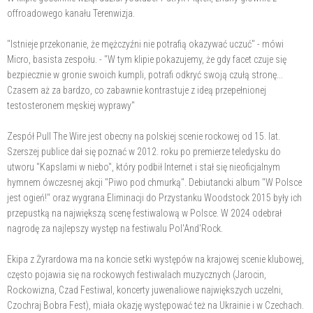
offroadowego kanału Terenwizja.
"Istnieje przekonanie, że mężczyźni nie potrafią okazywać uczuć" - mówi
Micro, basista zespołu. - "W tym klipie pokazujemy, że gdy facet czuje się
bezpiecznie w gronie swoich kumpli, potrafi odkryć swoją czułą stronę...
Czasem aż za bardzo, co zabawnie kontrastuje z ideą przepełnionej
testosteronem męskiej wyprawy"
Zespół Pull The Wire jest obecny na polskiej scenie rockowej od 15. lat.
Szerszej publice dał się poznać w 2012. roku po premierze teledysku do
utworu "Kapslami w niebo", który podbił Internet i stał się nieoficjalnym
hymnem ówczesnej akcji "Piwo pod chmurką". Debiutancki album "W Polsce
jest ogień!" oraz wygrana Eliminacji do Przystanku Woodstock 2015 były ich
przepustką na największą scenę festiwalową w Polsce. W 2024 odebrał
nagrodę za najlepszy występ na festiwalu Pol'And'Rock.
Ekipa z Żyrardowa ma na koncie setki występów na krajowej scenie klubowej,
często pojawia się na rockowych festiwalach muzycznych (Jarocin,
Rockowizna, Czad Festiwal, koncerty juwenaliowe największych uczelni,
Czochraj Bobra Fest), miała okazję występować też na Ukrainie i w Czechach.