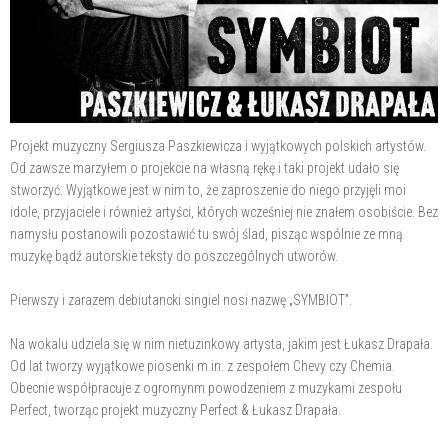
Projekt muzyczny Sergiusza Paszkiewicza i wyjątkowych polskich artystów.
Od zawsze marzyłem o projekcie na własną rękę i taki projekt udało się
stworzyć. Wyjątkowe jest w nim to, że zaproszenie do niego przyjęli moi
idole, przyjaciele i również artyści, których wcześniej nie znałem osobiście. Bez
namysłu postanowili pozostawić tu swój ślad, pisząc wspólnie ze mną
muzykę bądź autorskie teksty do poszczególnych utworów.
Pierwszy i zarazem debiutancki singiel nosi nazwę „SYMBIOT”.
Na wokalu udziela się w nim nietuzinkowy artysta, jakim jest Łukasz Drapała.
Od lat tworzy wyjątkowe piosenki m.in. z zespołem Chevy czy Chemia.
Obecnie współpracuje z ogromynm powodzeniem z muzykami zespołu
Perfect, tworząc projekt muzyczny Perfect & Łukasz Drapała.