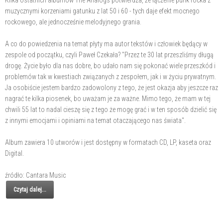
Kilka ostatnich albumów The Analogs potwierdza, że łączenie punk rocka z
muzycznymi korzeniami gatunku z lat 50 i 60 - tych daje efekt mocnego
rockowego, ale jednocześnie melodyjnego grania.
A co do powiedzenia na temat płyty ma autor tekstów i człowiek będący w
zespole od początku, czyli Paweł Czekała? "Przez te 30 lat przeszliśmy długą
drogę. Życie było dla nas dobre, bo udało nam się pokonać wiele przeszkód i
problemów tak w kwestiach związanych z zespołem, jak i w życiu prywatnym.
Ja osobiście jestem bardzo zadowolony z tego, że jest okazja aby jeszcze raz
nagrać te kilka piosenek, bo uważam je za ważne. Mimo tego, że mam w tej
chwili 55 lat to nadal cieszę się z tego że mogę grać i w ten sposób dzielić się
z innymi emocjami i opiniami na temat otaczającego nas świata".
Album zawiera 10 utworów i jest dostępny w formatach CD, LP, kaseta oraz
Digital.
źródło: Cantara Music
Czytaj dalej...