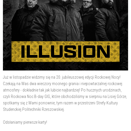
Już w listopadzie widzimy się na 20. jubileuszowej edycji Rockowej Nocy!
Czekają na Was dwa wieczory mocnego grania i niepowtarzalnej rockowej
atmosfery - dokładnie tak jak lubicie najbardziej! Po hucznych urodzinach,
czyli Rockowa Noc B-day GIG, które obchodziliśmy w sierpniu na Lisiej Górze,
spotkamy się z Wami ponownie, tym razem w przestrzeni Strefy Kultury
Studenckiej Politechniki Rzeszowskiej.
Odsłaniamy pierwsze karty!