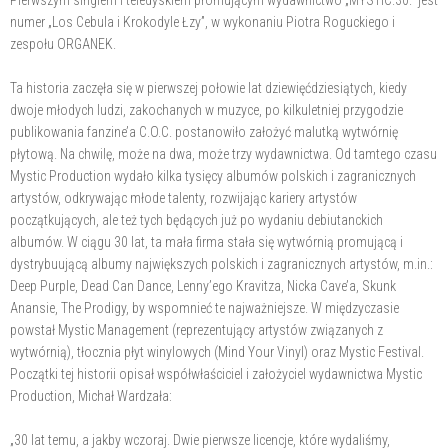
numer „Los Cebula i Krokodyle Łzy”, w wykonaniu Piotra Roguckiego i
zespołu ORGANEK.
Ta historia zaczęła się w pierwszej połowie lat dziewięćdziesiątych, kiedy
dwoje młodych ludzi, zakochanych w muzyce, po kilkuletniej przygodzie
publikowania fanzine’a C.O.C. postanowiło założyć malutką wytwórnię
płytową. Na chwilę, może na dwa, może trzy wydawnictwa. Od tamtego czasu
Mystic Production wydało kilka tysięcy albumów polskich i zagranicznych
artystów, odkrywając młode talenty, rozwijając kariery artystów
początkujących, ale też tych będących już po wydaniu debiutanckich
albumów. W ciągu 30 lat, ta mała firma stała się wytwórnią promującą i
dystrybuującą albumy największych polskich i zagranicznych artystów, m.in.:
Deep Purple, Dead Can Dance, Lenny’ego Kravitza, Nicka Cave’a, Skunk
Anansie, The Prodigy, by wspomnieć te najważniejsze. W międzyczasie
powstał Mystic Management (reprezentujący artystów związanych z
wytwórnią), tłocznia płyt winylowych (Mind Your Vinyl) oraz Mystic Festival.
Początki tej historii opisał współwłaściciel i założyciel wydawnictwa Mystic
Production, Michał Wardzała:
„30 lat temu, a jakby wczoraj. Dwie pierwsze licencje, które wydaliśmy,