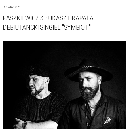
30 WRZ 2025
PASZKIEWICZ & ŁUKASZ DRAPAŁA
DEBIUTANCKI SINGIEL "SYMBIOT"