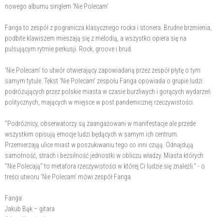
nowego albumu singlem 'Nie Polecam'
Fanga to zespół z pogranicza klasycznego rocka i stonera. Brudne brzmienia,
podbite klawiszem mieszają się z melodią, a wszystko opiera się na
pulsującym rytmie perkusji. Rock, groove i brud.
'Nie Polecam' to utwór otwierający zapowiadaną przez zespół płytę o tym
samym tytule. Tekst 'Nie Polecam' zespołu Fanga opowiada o grupie ludzi
podróżujących przez polskie miasta w czasie burzliwych i gorących wydarzeń
politycznych, mających w miejsce w post pandemicznej rzeczywistości.
"Podróżnicy, obserwatorzy są zaangażowani w manifestacje ale przede
wszystkim opisują emocje ludzi będących w samym ich centrum.
Przemierzają ulice miast w poszukiwaniu tego co inni czują. Odnajdują
samotność, strach i bezsilność jednostki w obliczu władzy. Miasta których
"Nie Polecają" to metafora rzeczywistości w której Ci ludzie się znaleźli." - o
treści utworu 'Nie Polecam' mówi zespół Fanga.
Fanga:
Jakub Bąk – gitara