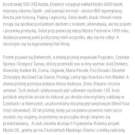
kosztowały 500 US$ każda, Emperor osiągnął nakład blisko 6000 kaset,
nieznany nikomu Opeth - jeśli pamięć nie myli - okolice 800 egzemplarzy.
Reszta jest historią. Piękną i wyboistą. Gdzie death, black i thrash metal
mogły się spotkać pod jednym dachem z rockiem, alternatywą, ale też popem
i piosenką poetycką. Gdzie przy pierwszej edycji Mystic Festival w 1999 roku,
działacze pewnej partii politycznej robili wszystko, aby się nie odbył. A
skończyło się na wyprzedanej Hali Wisły.
Potem pojawił się Behemoth, a chwilę później wspaniałe Pogodno, Czesław
Śpiewa i Grzegorz Turnau, którzy przenieśli nas w inny wymiar. Acid Drinkers,
Riverside, Kaliber 44, Coma, Organek, Maria Peszek, Fisz Emade i Dezerter.
Złote płyty dla Dead Can Dance, Prodigy, Lenny'ego Kravitza i Iron Maiden. A
chwilę później potrójna platyna Artura Andrusa. Złoto Slayera i można
umierać. Tych złotych i platynowych płyt uzbierało się blisko 100. Ilość
polskich artystów urosła do kilkuset, po drodze otworzyliśmy oddziały w
Czechach i w Niemczech, uruchomiliśmy tłocznię płyt winylowych (Mind Your
Vinyl człowieku!). 30 lat później, kiedy już na pewno powinno nam się to
znudzić, my czujemy, że jesteśmy na początku drogi i dopiero się
przedstawiamy… A Lech Janerka dostaje 5 Fryderyków. Robimy projekt
Mystic.30., gramy go na 3 koncertach Męskiego Grania i z wielką radością