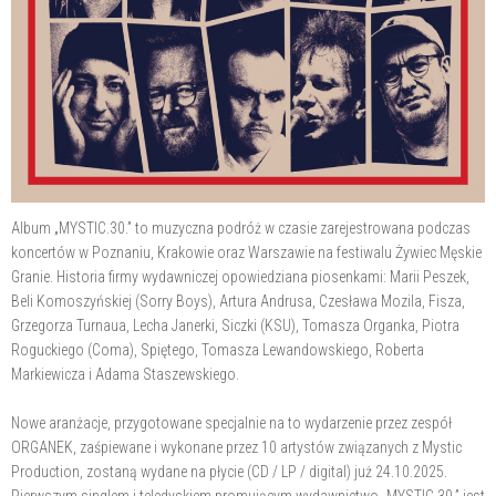
Album „MYSTIC.30.” to muzyczna podróż w czasie zarejestrowana podczas
koncertów w Poznaniu, Krakowie oraz Warszawie na festiwalu Żywiec Męskie
Granie. Historia firmy wydawniczej opowiedziana piosenkami: Marii Peszek,
Beli Komoszyńskiej (Sorry Boys), Artura Andrusa, Czesława Mozila, Fisza,
Grzegorza Turnaua, Lecha Janerki, Siczki (KSU), Tomasza Organka, Piotra
Roguckiego (Coma), Spiętego, Tomasza Lewandowskiego, Roberta
Markiewicza i Adama Staszewskiego.
Nowe aranżacje, przygotowane specjalnie na to wydarzenie przez zespół
ORGANEK, zaśpiewane i wykonane przez 10 artystów związanych z Mystic
Production, zostaną wydane na płycie (CD / LP / digital) już 24.10.2025.
Pierwszym singlem i teledyskiem promującym wydawnictwo „MYSTIC.30.” jest