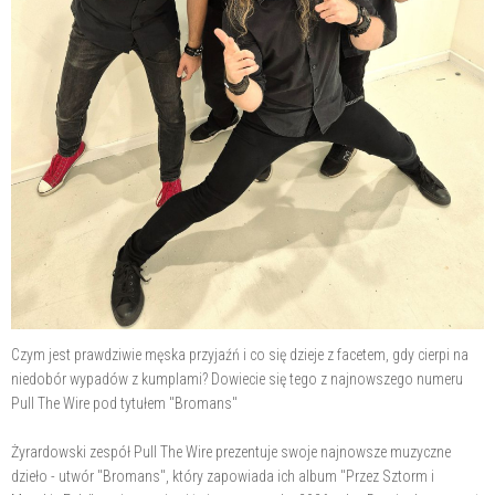
Czym jest prawdziwie męska przyjaźń i co się dzieje z facetem, gdy cierpi na
niedobór wypadów z kumplami? Dowiecie się tego z najnowszego numeru
Pull The Wire pod tytułem "Bromans"
Żyrardowski zespół Pull The Wire prezentuje swoje najnowsze muzyczne
dzieło - utwór "Bromans", który zapowiada ich album "Przez Sztorm i