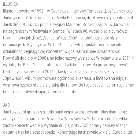
ILLUSION
Illusion powstał w 1992 r. w Gdańsku z inicjatywy Tomasza „Lipy” Lipnickiego,
Jurka „Jerrego” Rutkowskiego i Pawła Herbascha, do których szybko dołączył
Jarek Śmigiel. Już rok później wygrali Marlboro Rock-in, zagrali w Jarocinie i
na zagranicznym festiwalu w Gampel. W latach 90. wydali pięć albumów z
takimi hitami jak „Nóż”, „Vendetta” czy „Cierń”, zdobyli trzy złote płyty i
nominacje do Fryderyków. W 1999 r., u szczytu popularności, zawiesili
działalność, żegnając się koncertem w gdańskim klubie „Kwadratowa”.
Powrócili dopiero w 2008 r. na jednorazowy występ we Wrocławiu, a w 2011 r.
wydali „The Best Of” i zagrali kilka dużych koncertów. Na prawdziwy powrót
trzeba było poczekać do 2014 r., kiedy po 16 latach ukazała się płyta
„Opowieści”. Album promowała ogólnopolska trasa, a limitowana edycja
winylowa szybko stała się gratką dla fanów. Od tego czasu Illusion regularnie
koncertuje, potwierdzając, że wrócił na dobre.
JAD
Jad to zespół grający szorstki punk inspirowany polskimi klasykami oraz
amerykańskim hardcore. Powstał w Warszawie w 2017 roku i dość szybko
zaczął koncertować. Po wydaniu drugiej płyty „Ból” sprawy nabrały rozpędu i
ostatnie trzy lata zespół spędził koncertując intensywnie w kraju, Europie i za