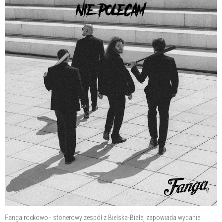
Fanga rockowo - stonerowy zespół z Bielska-Białej zapowiada wydanie