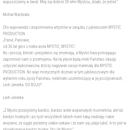
wypuszczamy w świat. Miej się dobrze 30-letni Mysticu, dzięki, że jesteś.”
Michał Wardzała
Oto wypowiedzi i wspomnienia artystów w związku z jubileuszem MYSTIC
PRODUCTION.
„Panie, Panowie,
od 30 lat głos z nieba woła MYSTIC, MYSTIC!
No i proszę, klimat i prezydenci się zmieniają, a Mystic trwa pomagając
zapomnieć nam o przemijaniu. Na tej płycie będą mieli Państwo okazję
usłyszeć wykonawców, którzy nagrywali swoje materiały dla MYSTIC
PRODUCTION. No więc mistycznych doznań w tym jubileuszowym dla
wytwórni roku życzy Państwu, nieśmiało uczestniczący w jej poczynaniach,
Lech Janerka. DO BOJU!"
Lech Janerka
„Z Mystic przeżyliśmy bardzo, bardzo wiele wspaniałych momentów, ale też
bardzo trudnych i po tych wszystkich latach mam taką nadzieję i takie
wrażenie, że ciągle jesteśmy siebie ciekawi i że nam się udaje lubić. A to jest w
showbiznesie bardzo trudne. Sto lat Mystic.”