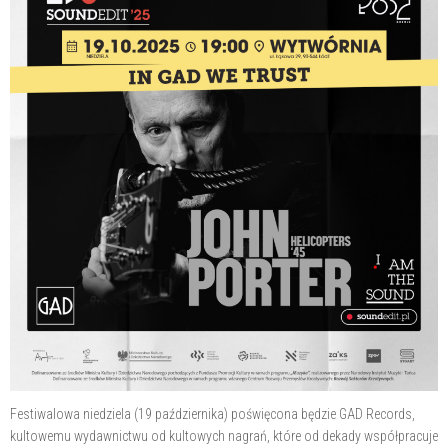
Festiwalowa niedziela (19 października) poświęcona będzie GAD Records,
kultowemu wydawnictwu od kultowych nagrań, które od dekady współpracuje