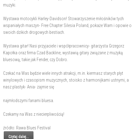
muzyki.
Wystawa motocykli Harley-Davidson! Stowarzyszenie miłośników tych
wspaniałych maszyn- Free Chapter Silesia Poland, pokaże Wam i opowie o
swoich dzikich drogowych bestiach.
Wystawa gitar! Nasi przyjaciele i współpracownicy- gitarzysta Grzegorz
Kapołka oraz firma Czad Backline, wystawią gitary związane z muzyką
bluesową, takie jak Fender, czy Dobro.
Czekać na Was będzie wiele innych atrakcji, m.in. kiermasz starych płyt
winylowych i czasopism muzycznych, stoisko z harmonijkami ustnymi, a
nasz plastyk- Ania- zajmie się
najmłodszymi fanami bluesa.
Czekamy na Was z niecierpliwością!
źródło: Rawa Blues Festival
Czytaj dalej...