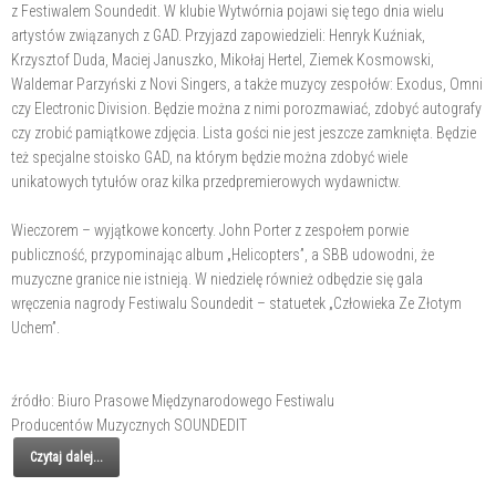
z Festiwalem Soundedit. W klubie Wytwórnia pojawi się tego dnia wielu
artystów związanych z GAD. Przyjazd zapowiedzieli: Henryk Kuźniak,
Krzysztof Duda, Maciej Januszko, Mikołaj Hertel, Ziemek Kosmowski,
Waldemar Parzyński z Novi Singers, a także muzycy zespołów: Exodus, Omni
czy Electronic Division. Będzie można z nimi porozmawiać, zdobyć autografy
czy zrobić pamiątkowe zdjęcia. Lista gości nie jest jeszcze zamknięta. Będzie
też specjalne stoisko GAD, na którym będzie można zdobyć wiele
unikatowych tytułów oraz kilka przedpremierowych wydawnictw.
Wieczorem – wyjątkowe koncerty. John Porter z zespołem porwie
publiczność, przypominając album „Helicopters”, a SBB udowodni, że
muzyczne granice nie istnieją. W niedzielę również odbędzie się gala
wręczenia nagrody Festiwalu Soundedit – statuetek „Człowieka Ze Złotym
Uchem”.
źródło: Biuro Prasowe Międzynarodowego Festiwalu
Producentów Muzycznych SOUNDEDIT
Czytaj dalej...