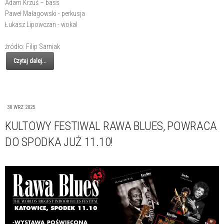
Adam Krzuś – bass
Paweł Małagowski - perkusja
Łukasz Lipowczan - wokal
źródło: Filip Sarniak
Czytaj dalej...
30 WRZ 2025
KULTOWY FESTIWAL RAWA BLUES, POWRACA
DO SPODKA JUŻ 11.10!