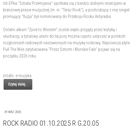
Ich EPka "Sztuka Przemijania" spotkała się z bardzo dobrymi recenzjami w
branżowej prasie muzycznej (m. in. "Teraz Rock"), a pochodzący z niej singiel
promujący "Iluzja" był nominowany do Przeboju Rocku Antyradia.
Ostatni album "Życie to Western" został ciepło przyjęty przez krytykę i
słuchaczy, a tytułowy utwór do tej pory można często usłyszeć w polskich
rozgłośniach radiowych nastawionych na muzykę rockową. Najnowsza płyta
Pull The Wire zatytułowana "Przez Sztorm i Morskie Fale" pojawi się na
początku 2026 roku.
źródło: e-muzyka
Czytaj dalej...
29 WRZ 2025
ROCK RADIO 01.10.2025 R G.20.05