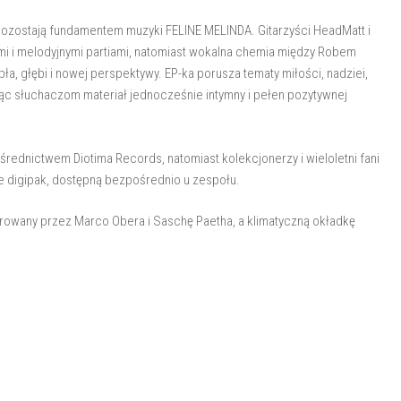
 pozostają fundamentem muzyki FELINE MELINDA. Gitarzyści HeadMatt i
i i melodyjnymi partiami, natomiast wokalna chemia między Robem
a, głębi i nowej perspektywy. EP-ka porusza tematy miłości, nadziei,
ąc słuchaczom materiał jednocześnie intymny i pełen pozytywnej
średnictwem Diotima Records, natomiast kolekcjonerzy i wieloletni fani
e digipak, dostępną bezpośrednio u zespołu.
erowany przez Marco Obera i Saschę Paetha, a klimatyczną okładkę