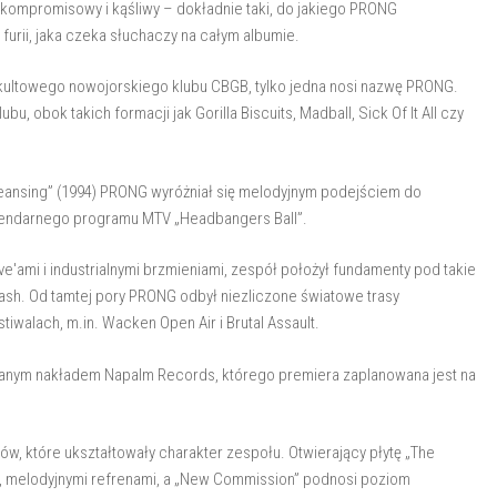
zkompromisowy i kąśliwy – dokładnie taki, do jakiego PRONG
furii, jaka czeka słuchaczy na całym albumie.
 kultowego nowojorskiego klubu CBGB, tylko jedna nosi nazwę PRONG.
u, obok takich formacji jak Gorilla Biscuits, Madball, Sick Of It All czy
leansing” (1994) PRONG wyróżniał się melodyjnym podejściem do
legendarnego programu MTV „Headbangers Ball”.
'ami i industrialnymi brzmieniami, zespół położył fundamenty pod takie
hrash. Od tamtej pory PRONG odbył niezliczone światowe trasy
iwalach, m.in. Wacken Open Air i Brutal Assault.
nym nakładem Napalm Records, którego premiera zaplanowana jest na
, które ukształtowały charakter zespołu. Otwierający płytę „The
, melodyjnymi refrenami, a „New Commission” podnosi poziom