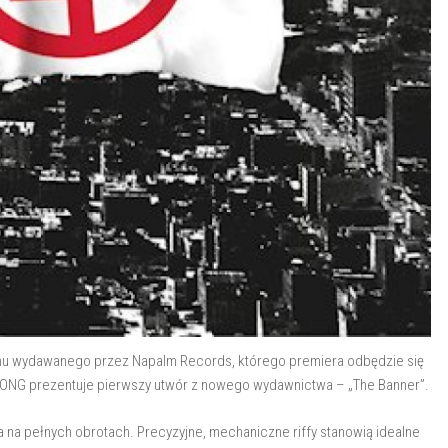
u wydawanego przez Napalm Records, którego premiera odbędzie się
PRONG prezentuje pierwszy utwór z nowego wydawnictwa – „The Banner”.
a na pełnych obrotach. Precyzyjne, mechaniczne riffy stanowią idealne