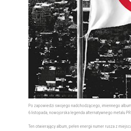
Po zapowiedzi swojego nadchodzącego, imiennego album
6 listopada, nowojorska legenda alternatywnego metalu 
Ten otwierający album, pełen energii numer rusza z miejsc