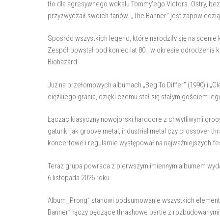
tło dla agresywnego wokalu Tommy’ego Victora. Ostry, be
przyzwyczaił swoich fanów. „The Banner” jest zapowiedzią 
Spośród wszystkich legend, które narodziły się na scenie
Zespół powstał pod koniec lat 80., w okresie odrodzenia klub
Biohazard.
Już na przełomowych albumach „Beg To Differ” (1990) i „C
ciężkiego grania, dzięki czemu stał się stałym gościem 
Łącząc klasyczny nowojorski hardcore z chwytliwymi groove
gatunki jak groove metal, industrial metal czy crossover t
koncertowe i regularnie występował na najważniejszych fest
Teraz grupa powraca z pierwszym imiennym albumem wyda
6 listopada 2026 roku.
Album „Prong” stanowi podsumowanie wszystkich elementów
Banner” łączy pędzące thrashowe partie z rozbudowanymi