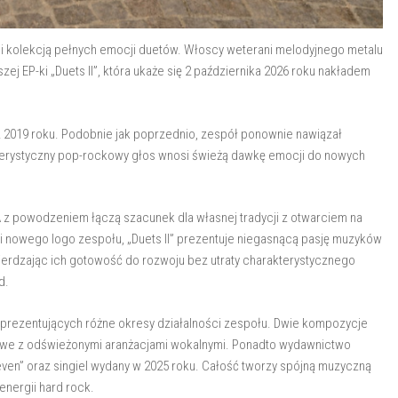
ci kolekcją pełnych emocji duetów. Włoscy weterani melodyjnego metalu
j EP-ki „Duets II”, która ukaże się 2 października 2026 roku nakładem
” z 2019 roku. Podobnie jak poprzednio, zespół ponownie nawiązał
kterystyczny pop-rockowy głos wnosi świeżą dawkę emocji do nowych
DA z powodzeniem łączą szacunek dla własnej tradycji z otwarciem na
 i nowego logo zespołu, „Duets II” prezentuje niegasnącą pasję muzyków
erdzając ich gotowość do rozwoju bez utraty charakterystycznego
d.
reprezentujących różne okresy działalności zespołu. Dwie kompozycje
owe z odświeżonymi aranżacjami wokalnymi. Ponadto wydawnictwo
ven” oraz singiel wydany w 2025 roku. Całość tworzy spójną muzyczną
energii hard rock.