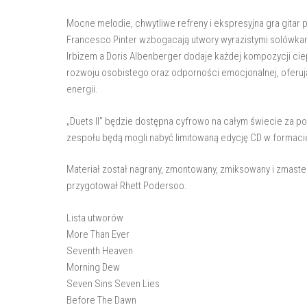
Mocne melodie, chwytliwe refreny i ekspresyjna gra gitar
Francesco Pinter wzbogacają utwory wyrazistymi solówkam
Irbizem a Doris Albenberger dodaje każdej kompozycji ciepł
rozwoju osobistego oraz odporności emocjonalnej, oferuj
energii.
„Duets II” będzie dostępna cyfrowo na całym świecie za po
zespołu będą mogli nabyć limitowaną edycję CD w formaci
Materiał został nagrany, zmontowany, zmiksowany i zmast
przygotował Rhett Podersoo.
Lista utworów
More Than Ever
Seventh Heaven
Morning Dew
Seven Sins Seven Lies
Before The Dawn