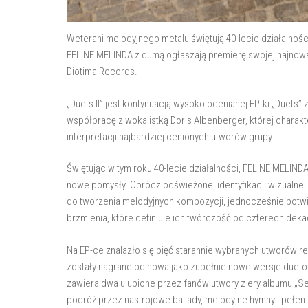
Weterani melodyjnego metalu świętują 40-lecie działalnoś
FELINE MELINDA z dumą ogłaszają premierę swojej najnowsze
Diotima Records.
„Duets II” jest kontynuacją wysoko ocenianej EP-ki „Duets
współpracę z wokalistką Doris Albenberger, której chara
interpretacji najbardziej cenionych utworów grupy.
Świętując w tym roku 40-lecie działalności, FELINE MELIN
nowe pomysły. Oprócz odświeżonej identyfikacji wizualnej
do tworzenia melodyjnych kompozycji, jednocześnie potwi
brzmienia, które definiuje ich twórczość od czterech deka
Na EP-ce znalazło się pięć starannie wybranych utworów 
zostały nagrane od nowa jako zupełnie nowe wersje duet
zawiera dwa ulubione przez fanów utwory z ery albumu „Se
podróż przez nastrojowe ballady, melodyjne hymny i pełen 