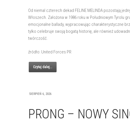
Od niemal czterech dekad FELINE MELINDA pozostają jedn
Włoszech. Założona w 1986 roku w Południowym Tyrolu gru
emocjonalne ballady, wypracowując charakterystyczne brzm
tylko celebruje swoją bogatą historię, ale również udowadn
twórczość.
źródło: United Forces PR
Czytaj dalej...
SIERPIEŃ 6, 2026
PRONG – NOWY SIN