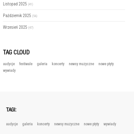
Listopad 2025
(41)
Październik 2025
(56)
Wrzesień 2025
(47)
TAG CLOUD
audycje
festiwale
galeria
koncerty
newsy muzyczne
nowe płyty
wywiady
TAGI:
audycje
galeria
koncerty
newsy muzyczne
nowe płyty
wywiady