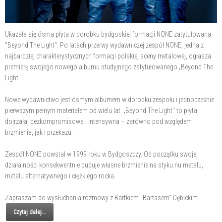
Ukazała się ósma płyta w dorobku bydgoskiej formacji NONE zatytułowana
"Beyond The Light". Po latach przerwy wydawniczej zespół NONE, jedna z
najbardziej charakterystycznych formacji polskiej sceny metalowej, ogłasza
premierę swojego nowego albumu studyjnego zatytułowanego „Beyond The
Light".
Nowe wydawnictwo jest ósmym albumem w dorobku zespołu i jednocześnie
pierwszym pełnym materiałem od wielu lat. „Beyond The Light" to płyta
dojrzała, bezkompromisowa i intensywna – zarówno pod względem
brzmienia, jak i przekazu.
Zespół NONE powstał w 1999 roku w Bydgoszczy. Od początku swojej
działalności konsekwentnie buduje własne brzmienie na styku nu metalu,
metalu alternatywnego i ciężkiego rocka.
Zapraszam do wysłuchania rozmowy z Bartkiem "Bartasem" Dębickim.
Czytaj dalej...