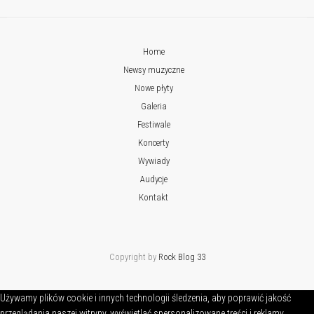
Home
Newsy muzyczne
Nowe płyty
Galeria
Festiwale
Koncerty
Wywiady
Audycje
Kontakt
Copyright by
Rock Blog 33
Używamy plików cookie i innych technologii śledzenia, aby poprawić jakość
przeglądania naszej witryny, wyświetlać spersonalizowane treści i reklamy,