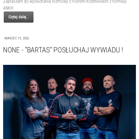
Zapraszam do wysłuchania rozmowy z Piotrem Krzemińskim z formacji
ANKH.
Czytaj dalej...
MARZEC 19, 2026
NONE - "BARTAS" POSŁUCHAJ WYWIADU !