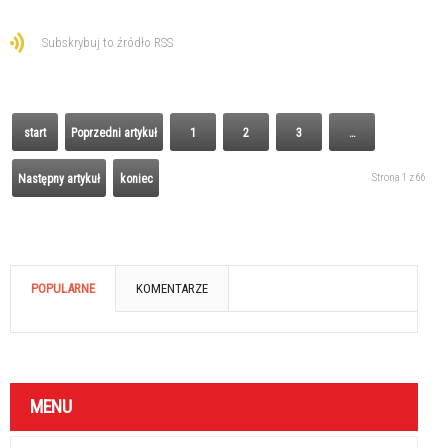
Subskrybuj to źródło RSS
start
Poprzedni artykuł
1
2
3
…
Strona 1 z 66
Następny artykuł
koniec
POPULARNE
KOMENTARZE
MENU