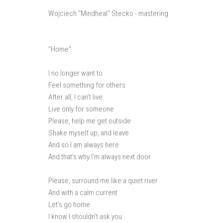
Wojciech "Mindheal" Stecko - mastering
"Home"
I no longer want to
Feel something for others
After all, I can’t live
Live only for someone
Please, help me get outside
Shake myself up, and leave
And so I am always here
And that’s why I’m always next door
Please, surround me like a quiet river
And with a calm current
Let’s go home
I know I shouldn’t ask you