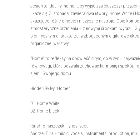
Jesień to idealny moment, by wyjść zza bluszczy i przypom
ukaże się 7 listopada, zawiera dwa utwory: Home White i 
ukazujące różne emocje i muzyczne nastroje. Obie kompozy
atmosferyczne brzmienia – z nowymi środkami wyrazu. Słyc
o onirycznym charakterze, wzbogaconym o gitarowe akcent
organicznej warstwy.
"Home" to refleksyjna opowieść o tym, co w życiu najważni
równowagi, która pozwala zachować harmonię i spokój. To
ziemi. Swojego domu.
Hidden By Ivy "Home"
01. Home White
02. Home Black
Rafał Tomaszczuk - lyrics, vocal
Andrzej Turaj - music, vocals, instruments, production, mix