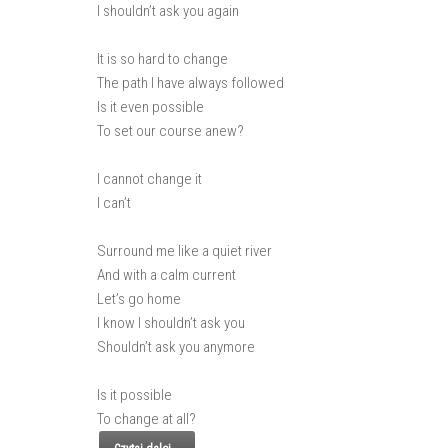
I shouldn’t ask you again
It is so hard to change
The path I have always followed
Is it even possible
To set our course anew?
I cannot change it
I can’t
Surround me like a quiet river
And with a calm current
Let’s go home
I know I shouldn’t ask you
Shouldn’t ask you anymore
Is it possible
To change at all?