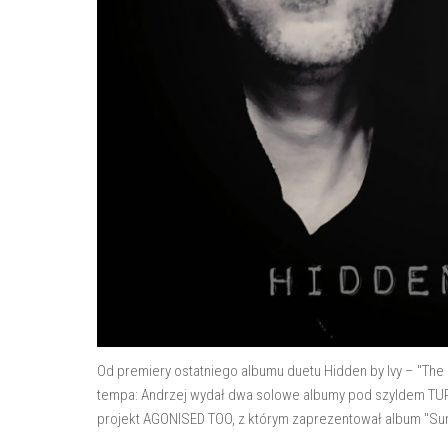
Od premiery ostatniego albumu duetu Hidden by Ivy – "The 
tempa: Andrzej wydał dwa solowe albumy pod szyldem TURA
projekt AGONISED TOO, z którym zaprezentował album "Summ