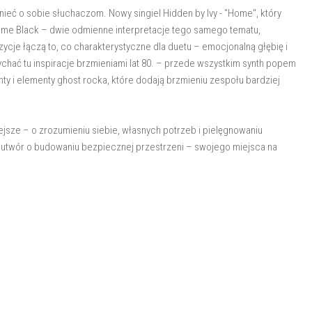
nieć o sobie słuchaczom. Nowy singiel Hidden by Ivy - "Home", który
Home Black – dwie odmienne interpretacje tego samego tematu,
cje łączą to, co charakterystyczne dla duetu – emocjonalną głębię i
hać tu inspiracje brzmieniami lat 80. – przede wszystkim synth popem
y i elementy ghost rocka, które dodają brzmieniu zespołu bardziej
ejsze – o zrozumieniu siebie, własnych potrzeb i pielęgnowaniu
 utwór o budowaniu bezpiecznej przestrzeni – swojego miejsca na