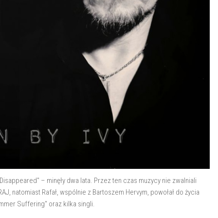
Disappeared" – minęły dwa lata. Przez ten czas muzycy nie zwalniali
J, natomiast Rafał, wspólnie z Bartoszem Hervym, powołał do życia
er Suffering" oraz kilka singli.