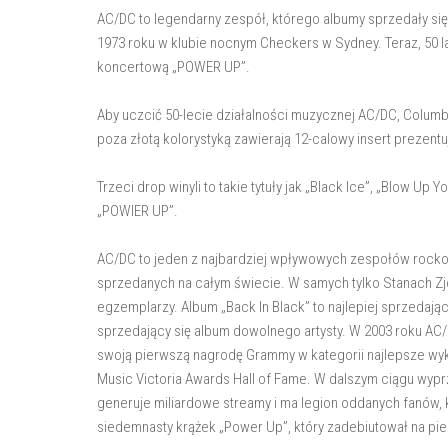
AC/DC to legendarny zespół, którego albumy sprzedały się 
1973 roku w klubie nocnym Checkers w Sydney. Teraz, 50 l
koncertową „POWER UP”.
Aby uczcić 50-lecie działalności muzycznej AC/DC, Columb
poza złotą kolorystyką zawierają 12-calowy insert prezent
Trzeci drop winyli to takie tytuły jak „Black Ice”, „Blow Up Y
„POWIER UP”.
AC/DC to jeden z najbardziej wpływowych zespołów rocko
sprzedanych na całym świecie. W samych tylko Stanach Zj
egzemplarzy. Album „Back In Black” to najlepiej sprzedający
sprzedający się album dowolnego artysty. W 2003 roku AC/D
swoją pierwszą nagrodę Grammy w kategorii najlepsze wyko
Music Victoria Awards Hall of Fame. W dalszym ciągu wypr
generuje miliardowe streamy i ma legion oddanych fanów, 
siedemnasty krążek „Power Up”, który zadebiutował na pie