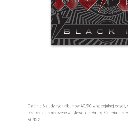
Ostatnie 6 studyjnych albumów AC/DC w specjalnej edycji,
trzecia i ostatnia część winylowej celebracji 50-lecia istn
AC/DC!