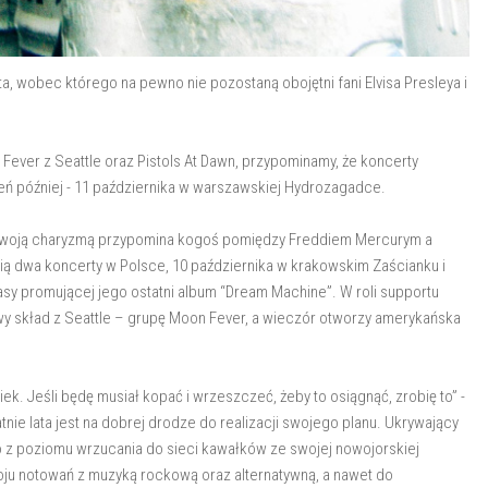
a, wobec którego na pewno nie pozostaną obojętni fani Elvisa Presleya i
ever z Seattle oraz Pistols At Dawn, przypominamy, że koncerty
eń później - 11 października w warszawskiej Hydrozagadce.
 a swoją charyzmą przypomina kogoś pomiędzy Freddiem Mercurym a
ią dwa koncerty w Polsce, 10 października w krakowskim Zaścianku i
sy promującej jego ostatni album “Dream Machine”. W roli supportu
y skład z Seattle – grupę Moon Fever, a wieczór otworzy amerykańska
iek. Jeśli będę musiał kopać i wrzeszczeć, żeby to osiągnąć, zrobię to” -
nie lata jest na dobrej drodze do realizacji swojego planu. Ukrywający
z poziomu wrzucania do sieci kawałków ze swojej nowojorskiej
oju notowań z muzyką rockową oraz alternatywną, a nawet do