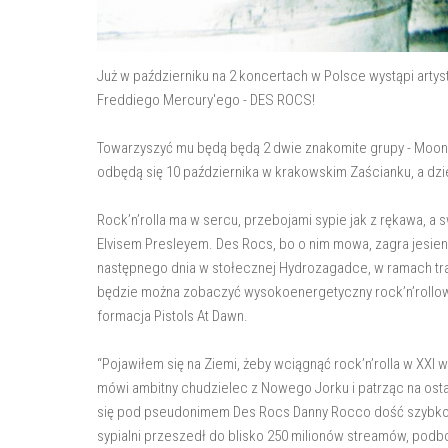
Już w październiku na 2 koncertach w Polsce wystąpi artyst
Freddiego Mercury'ego - DES ROCS!
Towarzyszyć mu będą będą 2 dwie znakomite grupy - Moon F
odbędą się 10 października w krakowskim Zaścianku, a dzi
Rock’n’rolla ma w sercu, przebojami sypie jak z rękawa,
Elvisem Presleyem. Des Rocs, bo o nim mowa, zagra jesien
następnego dnia w stołecznej Hydrozagadce, w ramach tra
będzie można zobaczyć wysokoenergetyczny rock’n’rollow
formacja Pistols At Dawn.
“Pojawiłem się na Ziemi, żeby wciągnąć rock’n’rolla w XXI w
mówi ambitny chudzielec z Nowego Jorku i patrząc na ostat
się pod pseudonimem Des Rocs Danny Rocco dość szybko 
sypialni przeszedł do blisko 250 milionów streamów, podb