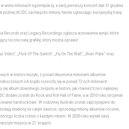
w wielu milionach egzemplarzy, a swój pierwszy koncert dali 31 grudnia
at później AC/DC zachwyciło miliony fanów ogłaszając europejską trasę
ia Records oraz Legacy Recordings ogłasza wznowienia winyli, które
ujący rocznicową grafikę, który można oprawić.
our Video”, „Flick Of The Switch”, „Fly On The Wall”, „River Plate” oraz
wych w historii muzyki, z ponad dwustoma milionami albumów
ednoczonych ich krążki rozeszły się w ponad 72-óch milionach
 się album dowolnego zespołu w historii, jak również trzeci najlepiej
C dodani zostali do Rock and Roll Hall of Fame, a w 2010 roku otrzymali
nanie hardrockowe. W rodzinnej Australii zostali zaprzysiężeni do
zedają stadiony na całym świecie, sprzedają miliony albumów rocznie,
którego liczba rośnie z każdym rokiem. W 2020 roku wydali swój
rwszym miejscu w 21. krajach.