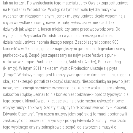
lub na tarczy". Po wysłuchaniu tego materiału Jurek Owsiak zaprosił Leniwca
na Przystanek Woodstock. Występ na tym festiwalu był dla muzyków
wydarzeniem niezapomnianym, jednak muzycy Leniwca ciepło wspominają
chyba wszystkie koncerty, nawet te małe, zwłaszcza w miejscach tak
dziwnych jak więzienie, basen miejski czy tama przeciwpowodziowa. Od
występu na Przystanku Woodstock i wydania pierwszego materiału
działalność Leniwca nabrała dużego tempa. Zespół zagrał pponad 900
koncertów w 9 krajach, grając z największymi gwiazdami i legendami sceny
punk-rockowej. Zespół jest zapraszany na największe festiwale punk-
rockowe w Europie: Puntala (Finlandia), Antifest (Czechy), Punk am Ring
(Niemcy). W lutym 2011 nakładem Mystic Production ukazuje się płyta
„Droga". W dalszym ciągu jest to pozytywne granie w klimatach punk, reggae i
ska, jednak zespół potrafi zaskoczyć słuchaczy. Niespodzianką na pewno jest
nowe, pełne energii brzmienie, wzbogacone o kobiecy wokal, gitarę solową,
saksofon i trąbkę. Jednak to nie koniec niespodzianek - oprócz typowych dla
tego zespołu klimatów punk-reggae-ska na płycie można usłyszeć mocne
wpływy muzyki folkowej. Szósty studyjny to "Rozpaczliwie wolny – Piosenki
Edwarda Stachury". Tym razem muzycy jeleniogórskiej formacji postanowili
zaskoczyć odbiorców i zmierzyć się z poezją Edwarda Stachury. Twórczość
tego wybitnego artysty zainspirowała zespół do stworzenia muzyki o