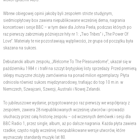
Wbrew obiegowej opinii jakoby byli zespołem stricte studyjnym,
siedmiopłytowy box zawiera niepublikowane wcześniej dema, nagrania
koncertowe i sesje BBC – w tym dwie dla Johna Peela, podczas których po
raz pierwszy zabrzmiały późniejsze hity nr 1: „Two Tribes” i „The Power Of
Love”. Materiały te nie pozostawiają wątpliwości, że grupa od początku była
skazana na sukces.
Debiutancki album zespołu, „Welcome To The Pleasuredome”, ukazał się w
październiku 1984 r. i trafił na szczyt brytyjskiej listy sprzedaży. Przed premierą
sklepy muzyczne złożyły zamówienia na ponad milion egzemplarzy. Płyta
odniosła również sukces międzynarodowy, trafiając do top 10 m.in. w
Niemczech, Szwajcarii, Szwecji, Australii i Nowej Zelandii.
To jubileuszowe wydanie, przygotowane po raz pierwszy we współpracy z
zespołem, zawiera 28 niepublikowanych wcześniej utworów i prowadzi
słuchaczy przez całą historię zespołu – od wczesnych demówek i sesji dla
BBC Radio 1, przez single, album, aż po dalsze nagrania. Każda płyta zawiera
rzadkie, często nigdy wcześniej nieopublikowane wersje utworów, które
wyznaczały standardy muzyki lat 80.