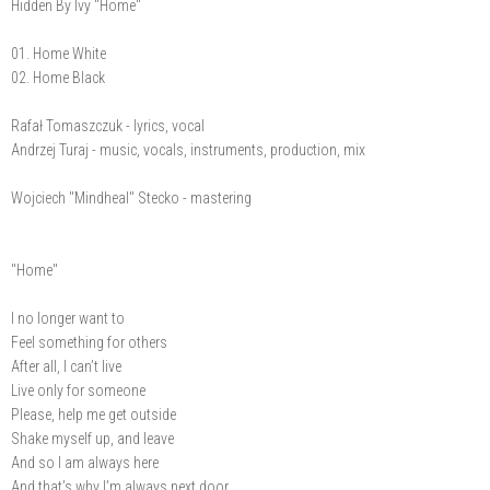
Hidden By Ivy "Home"
01. Home White
02. Home Black
Rafał Tomaszczuk - lyrics, vocal
Andrzej Turaj - music, vocals, instruments, production, mix
Wojciech "Mindheal" Stecko - mastering
"Home"
I no longer want to
Feel something for others
After all, I can’t live
Live only for someone
Please, help me get outside
Shake myself up, and leave
And so I am always here
And that’s why I’m always next door