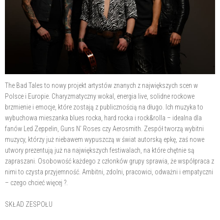
The Bad Tales to nowy projekt artystów znanych z największych scen w
Polsce i Europie. Charyzmatyczny wokal, energia live, solidne rockowe
brzmienie i emocje, które zostają z publicznością na długo. Ich muzyka to
wybuchowa mieszanka blues rocka, hard rocka i rock&rolla – idealna dla
fanów Led Zeppelin, Guns N’ Roses czy Aerosmith. Zespół tworzą wybitni
muzycy, którzy już niebawem wypuszczą w świat autorską epkę, zaś nowe
utwory prezentują już na największych festiwalach, na które chętnie są
zapraszani. Osobowość każdego z członków grupy sprawia, że współpraca z
nimi to czysta przyjemność. Ambitni, zdolni, pracowici, odważni i empatyczni
– czego chcieć więcej ?.
SKŁAD ZESPOŁU