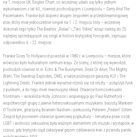
na 1. miejsce UK Singles Chart, co wcześniej udało się tylko jednym
wykonawcom z lat 60., również pochodzącym z Liverpoolu – Gerry And The
Pacemakers. Frankie byli dopiero drugim zespołem w przedstreamingowej
erze, który miał jednocześnie singiel na 1. i 2. miejscu listy – wcześniej
dokonali tego tylko The Beatles. „Relax” i „Two Tribes” wciąż należą do 25
najlepiej sprzedających się singli w historii brytyjskiej fonografii, zajmując
odpowiednio 6. i 22. miejsce.
Frankie Goes To Hollywood powstali w 1980 r. w Liverpoolu – mieście, które
wówczas było kulturalnym centrum kraju. Ze sceny, z której się wywodzili,
pochodzili również m.in. Echo & The Bunnymen, Dead Or Alive, The Mighty
Wah!, The Teardrop Explodes, OMD, a także późniejsze gwiazdy KLF i The
Lightning Seeds. Frankie jednak wyraźnie różnili się od reszty – połączyli funk
z punkiem, a do tego mieli rewolucyjny skład. Otwarcie homoseksualni
frontmani – wokalista Holly Johnson i wspierający go Paul Rutherford –
współtworzyli grupę z jawnie heteroseksualnymi muzykami: basistą Markiem
O’Toole’em, gitarzystą Brianem Nashem i perkusistą Peterem „Pedem” Gillem.
Zespół był pionierem otwarcie queerowej popkultury – tematyka praw osób
LGBT i wolności seksualnej była ważnym elementem ich muzyki i występów, w
czasie, gdy brytyjski rząd zakazywał gejom oddawania krwi z powodu paniki
wokół epidemii AIDS.