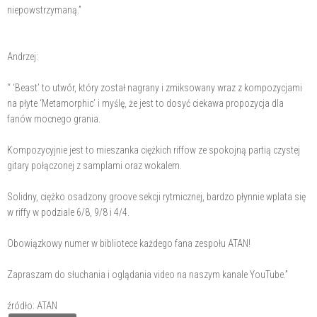
niepowstrzymaną.”
Andrzej:
“ ‘Beast’ to utwór, który został nagrany i zmiksowany wraz z kompozycjami
na płyte ‘Metamorphic’ i myślę, że jest to dosyć ciekawa propozycja dla
fanów mocnego grania.
Kompozycyjnie jest to mieszanka ciężkich riffow ze spokojną partią czystej
gitary połączonej z samplami oraz wokalem.
Solidny, ciężko osadzony groove sekcji rytmicznej, bardzo płynnie wplata się
w riffy w podziale 6/8, 9/8 i 4/4.
Obowiązkowy numer w bibliotece każdego fana zespołu ATAN!
Zapraszam do słuchania i oglądania video na naszym kanale YouTube.”
źródło: ATAN