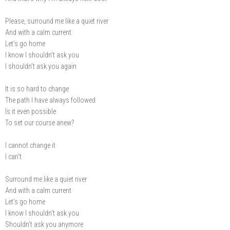
Please, surround me like a quiet river
And with a calm current
Let’s go home
I know I shouldn’t ask you
I shouldn’t ask you again
It is so hard to change
The path I have always followed
Is it even possible
To set our course anew?
I cannot change it
I can’t
Surround me like a quiet river
And with a calm current
Let’s go home
I know I shouldn’t ask you
Shouldn’t ask you anymore