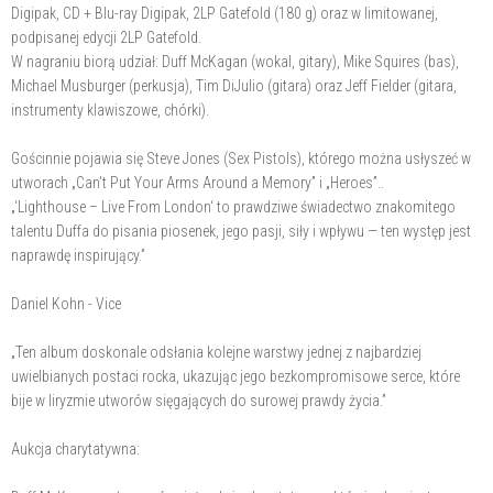
Digipak, CD + Blu-ray Digipak, 2LP Gatefold (180 g) oraz w limitowanej,
podpisanej edycji 2LP Gatefold.
W nagraniu biorą udział: Duff McKagan (wokal, gitary), Mike Squires (bas),
Michael Musburger (perkusja), Tim DiJulio (gitara) oraz Jeff Fielder (gitara,
instrumenty klawiszowe, chórki).
Gościnnie pojawia się Steve Jones (Sex Pistols), którego można usłyszeć w
utworach „Can’t Put Your Arms Around a Memory” i „Heroes”..
„‘Lighthouse – Live From London‘ to prawdziwe świadectwo znakomitego
talentu Duffa do pisania piosenek, jego pasji, siły i wpływu — ten występ jest
naprawdę inspirujący.”
Daniel Kohn - Vice
„Ten album doskonale odsłania kolejne warstwy jednej z najbardziej
uwielbianych postaci rocka, ukazując jego bezkompromisowe serce, które
bije w liryzmie utworów sięgających do surowej prawdy życia.”
Aukcja charytatywna: