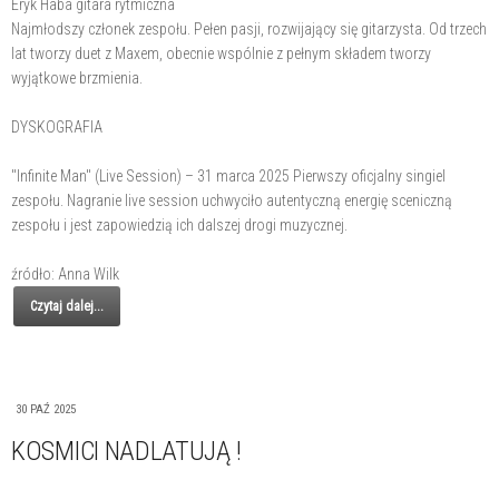
Eryk Haba gitara rytmiczna
Najmłodszy członek zespołu. Pełen pasji, rozwijający się gitarzysta. Od trzech
lat tworzy duet z Maxem, obecnie wspólnie z pełnym składem tworzy
wyjątkowe brzmienia.
DYSKOGRAFIA
"Infinite Man" (Live Session) – 31 marca 2025 Pierwszy oficjalny singiel
zespołu. Nagranie live session uchwyciło autentyczną energię sceniczną
zespołu i jest zapowiedzią ich dalszej drogi muzycznej.
źródło: Anna Wilk
Czytaj dalej...
30 PAŹ 2025
KOSMICI NADLATUJĄ !