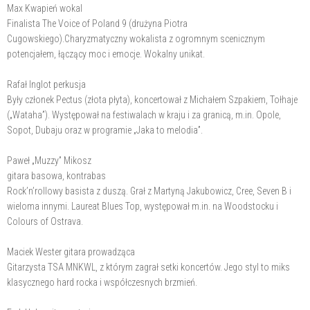
Max Kwapień wokal
Finalista The Voice of Poland 9 (drużyna Piotra
Cugowskiego).Charyzmatyczny wokalista z ogromnym scenicznym
potencjałem, łączący moc i emocje. Wokalny unikat.
Rafał Inglot perkusja
Były członek Pectus (złota płyta), koncertował z Michałem Szpakiem, Tołhaje
(„Wataha”). Występował na festiwalach w kraju i za granicą, m.in. Opole,
Sopot, Dubaju oraz w programie „Jaka to melodia”.
Paweł „Muzzy” Mikosz
gitara basowa, kontrabas
Rock’n’rollowy basista z duszą. Grał z Martyną Jakubowicz, Cree, Seven B i
wieloma innymi. Laureat Blues Top, występował m.in. na Woodstocku i
Colours of Ostrava.
Maciek Wester gitara prowadząca
Gitarzysta TSA MNKWL, z którym zagrał setki koncertów. Jego styl to miks
klasycznego hard rocka i współczesnych brzmień.