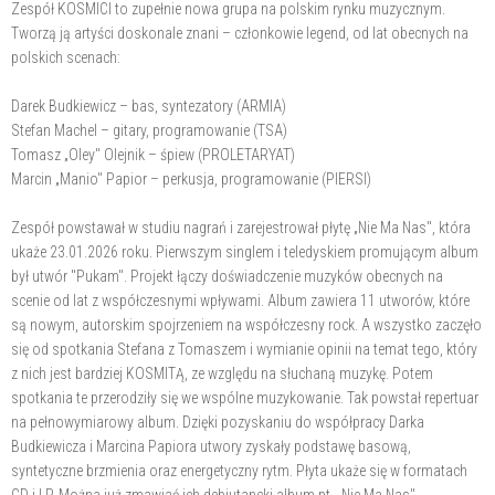
​​Zespół KOSMICI to zupełnie nowa grupa na polskim rynku muzycznym.
Tworzą ją artyści doskonale znani – członkowie legend, od lat obecnych na
polskich scenach:
Darek Budkiewicz – bas, syntezatory (ARMIA)
Stefan Machel – gitary, programowanie (TSA)
Tomasz „Oley" Olejnik – śpiew (PROLETARYAT)
Marcin „Manio" Papior – perkusja, programowanie (PIERSI)
Zespół powstawał w studiu nagrań i zarejestrował płytę „Nie Ma Nas", która
ukaże 23.01.2026 roku. Pierwszym singlem i teledyskiem promującym album
był utwór "Pukam". Projekt łączy doświadczenie muzyków obecnych na
scenie od lat z współczesnymi wpływami. Album zawiera 11 utworów, które
są nowym, autorskim spojrzeniem na współczesny rock. A wszystko zaczęło
się od spotkania Stefana z Tomaszem i wymianie opinii na temat tego, który
z nich jest bardziej KOSMITĄ, ze względu na słuchaną muzykę. Potem
spotkania te przerodziły się we wspólne muzykowanie. Tak powstał repertuar
na pełnowymiarowy album. Dzięki pozyskaniu do współpracy Darka
Budkiewicza i Marcina Papiora utwory zyskały podstawę basową,
syntetyczne brzmienia oraz energetyczny rytm. Płyta ukaże się w formatach
CD i LP. Można już zmawiać ich debiutancki album pt. „Nie Ma Nas".