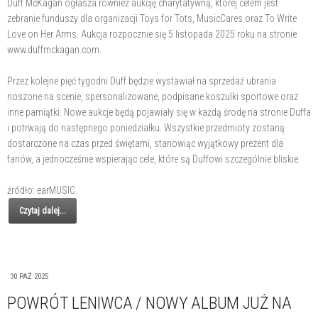
Duff McKagan ogłasza również aukcję charytatywną, której celem jest
zebranie funduszy dla organizacji Toys for Tots, MusicCares oraz To Write
Love on Her Arms. Aukcja rozpocznie się 5 listopada 2025 roku na stronie
www.duffmckagan.com.
Przez kolejne pięć tygodni Duff będzie wystawiał na sprzedaż ubrania
noszone na scenie, spersonalizowane, podpisane koszulki sportowe oraz
inne pamiątki. Nowe aukcje będą pojawiały się w każdą środę na stronie Duffa
i potrwają do następnego poniedziałku. Wszystkie przedmioty zostaną
dostarczone na czas przed świętami, stanowiąc wyjątkowy prezent dla
fanów, a jednocześnie wspierając cele, które są Duffowi szczególnie bliskie.
źródło: earMUSIC.
Czytaj dalej...
30 PAŹ 2025
POWRÓT LENIWCA / NOWY ALBUM JUŻ NA