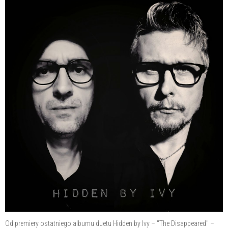
Od premiery ostatniego albumu duetu Hidden by Ivy – "The Disappeared" –