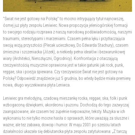
"Świat nie jest gotowy na Polskę" to mocno intrygujący tytuł najnowszej,
ósmej już płyty zespołu Leniwiec. Nowa propozycja jeleniogórskiej formacji
to swojego rodzaju rozprawa z naszą narodową podświadomością, naszymi
traumami, stereotypami i marzeniami. Czasem pełna lęku i przytłaczająca
swoją wizją przyszłości (Plecak ucieczkowy, Do Edwarda Stachury), czasem
śmieszna i szczeniacka (Józek), a niekiedy pełna ideałów i bezwarunkowej
wiary (Architekci, Nierozłączni, Ogrodnicy). Konfrontacja z otaczającą
rzeczywistością muzycznie oprawiona jest w takie gatunki jak rock, punk,
reggae, ska i poezja śpiewana. Czy rzeczywiście Świat nie jest gotowy na
Polskę? Odpowiedź znajdziecie już 5 grudnia, bo wtedy będzie miała premierę
nowa, długo wyczekiwana płyta Leniwca.
Leniwiec gra melodyjną, czadową mieszankę rocka, reggae, ska, folk i punk
wzbogaconą dźwiękami, akordeonu i puzonu. Dochodzą do tego zazwyczaj
zaangażowane, ale czasem też zupełnie niepoważne, teksty. Muzyka w ich
wykonaniu to nie tylko mocne hasła o sprawach, które uważają za słuszne i
ważne, ale też zabawa, dowcip i humor. W maju 2001 po sześciu latach
działalności ukazała się debiutancka płyta zespołu zatytułowana: „Z tarczą