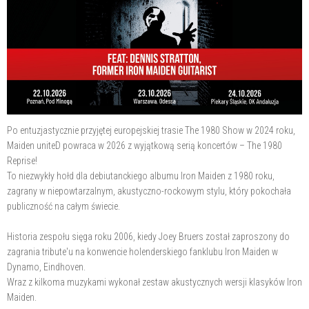
Po entuzjastycznie przyjętej europejskiej trasie The 1980 Show w 2024 roku,
Maiden uniteD powraca w 2026 z wyjątkową serią koncertów – The 1980
Reprise!
To niezwykły hołd dla debiutanckiego albumu Iron Maiden z 1980 roku,
zagrany w niepowtarzalnym, akustyczno-rockowym stylu, który pokochała
publiczność na całym świecie.
Historia zespołu sięga roku 2006, kiedy Joey Bruers został zaproszony do
zagrania tribute'u na konwencie holenderskiego fanklubu Iron Maiden w
Dynamo, Eindhoven.
Wraz z kilkoma muzykami wykonał zestaw akustycznych wersji klasyków Iron
Maiden.