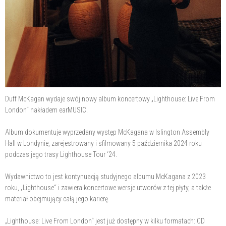
Duff McKagan wydaje swój nowy album koncertowy „Lighthouse: Live From
London“ nakładem earMUSIC.
Album dokumentuje wyprzedany występ McKagana w Islington Assembly
Hall w Londynie, zarejestrowany i sfilmowany 5 października 2024 roku
podczas jego trasy Lighthouse Tour ‘24.
Wydawnictwo to jest kontynuacją studyjnego albumu McKagana z 2023
roku, „Lighthouse“ i zawiera koncertowe wersje utworów z tej płyty, a także
materiał obejmujący całą jego karierę.
„Lighthouse: Live From London“ jest już dostępny w kilku formatach: CD