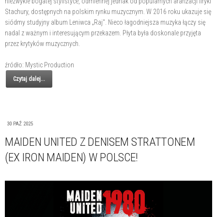
niezwykle bogatej stylistyce, odmiennej jednak od popularnych aranżacji liryki
Stachury, dostępnych na polskim rynku muzycznym. W 2016 roku ukazuje się
siódmy studyjny album Leniwca „Raj". Nieco łagodniejsza muzyka łączy się
nadal z ważnym i interesującym przekazem. Płyta była doskonale przyjęta
przez krytyków muzycznych.
źródło: Mystic Production
Czytaj dalej...
30 PAŹ 2025
MAIDEN UNITED Z DENISEM STRATTONEM
(EX IRON MAIDEN) W POLSCE!