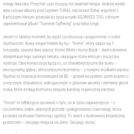
minęły dwa lata. Przez ten czas muzycy nie zwalniali tempa: Andrzej wydał
dwa solowe albumy pod szyldem TURAJ, natomiast Rafał, wspólnie z
Bartoszem Hervym, powołał do życia projekt AGONISED TOO, z którym
zaprezentował album "Summer Suffering" oraz kilka singli.
Jesień to idealny moment, by wyjść zza bluszczy i przypomnieć o sobie
słuchaczom. Nowy singiel Hidden by Ivy - "Home", który ukaże się 7
listopada, zawiera dwa utwory: Home White i Home Black – dwie odmienne
interpretacje tego samego tematu, ukazujące różne emocje i muzyczne
nastroje. Obie kompozycje łączą to, co charakterystyczne dla duetu –
emocjonalną głębię i atmosferyczne brzmienia – z nowymi środkami wyrazu.
Słychać tu inspiracje brzmieniami lat 80. – przede wszystkim synth popem o
onirycznym charakterze, wzbogaconym o gitarowe akcenty i elementy ghost
rocka, które dodają brzmieniu zespołu bardziej organicznej warstwy.
"Home" to refleksyjna opowieść o tym, co w życiu najważniejsze – o
zrozumieniu siebie, własnych potrzeb i pielęgnowaniu równowagi, która
pozwala zachować harmonię i spokój. To utwór o budowaniu bezpiecznej
przestrzeni – swojego miejsca na ziemi. Swojego domu.