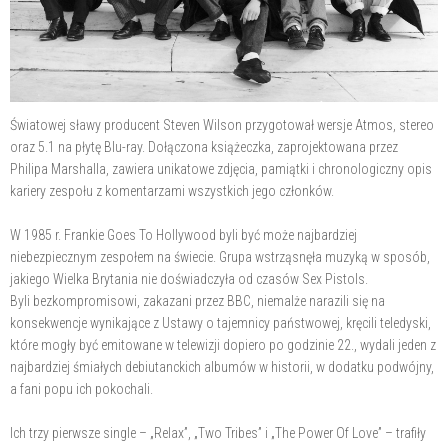
Światowej sławy producent Steven Wilson przygotował wersje Atmos, stereo
oraz 5.1 na płytę Blu-ray. Dołączona książeczka, zaprojektowana przez
Philipa Marshalla, zawiera unikatowe zdjęcia, pamiątki i chronologiczny opis
kariery zespołu z komentarzami wszystkich jego członków.
W 1985 r. Frankie Goes To Hollywood byli być może najbardziej
niebezpiecznym zespołem na świecie. Grupa wstrząsnęła muzyką w sposób,
jakiego Wielka Brytania nie doświadczyła od czasów Sex Pistols.
Byli bezkompromisowi, zakazani przez BBC, niemalże narazili się na
konsekwencje wynikające z Ustawy o tajemnicy państwowej, kręcili teledyski,
które mogły być emitowane w telewizji dopiero po godzinie 22., wydali jeden z
najbardziej śmiałych debiutanckich albumów w historii, w dodatku podwójny,
a fani popu ich pokochali.
Ich trzy pierwsze single – „Relax”, „Two Tribes” i „The Power Of Love” – trafiły