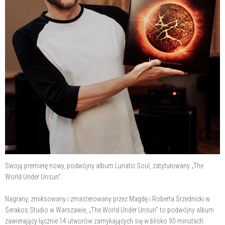
Swoją premierę nowy, podwójny album Lunatic Soul, zatytułowany „The
World Under Unsun".
Nagrany, zmiksowany i zmasterowany przez Magdę i Roberta Srzednicki w
Serakos Studio w Warszawie, „The World Under Unsun" to podwójny album
zawierający łącznie 14 utworów zamykających się w blisko 90 minutach.