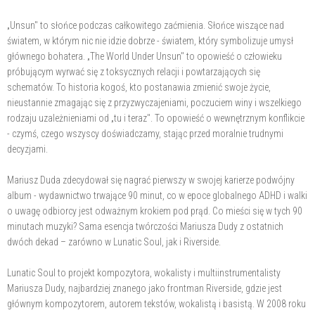
„Unsun" to słońce podczas całkowitego zaćmienia. Słońce wiszące nad
światem, w którym nic nie idzie dobrze - światem, który symbolizuje umysł
głównego bohatera. „The World Under Unsun" to opowieść o człowieku
próbującym wyrwać się z toksycznych relacji i powtarzających się
schematów. To historia kogoś, kto postanawia zmienić swoje życie,
nieustannie zmagając się z przyzwyczajeniami, poczuciem winy i wszelkiego
rodzaju uzależnieniami od „tu i teraz". To opowieść o wewnętrznym konflikcie
- czymś, czego wszyscy doświadczamy, stając przed moralnie trudnymi
decyzjami.
Mariusz Duda zdecydował się nagrać pierwszy w swojej karierze podwójny
album - wydawnictwo trwające 90 minut, co w epoce globalnego ADHD i walki
o uwagę odbiorcy jest odważnym krokiem pod prąd. Co mieści się w tych 90
minutach muzyki? Sama esencja twórczości Mariusza Dudy z ostatnich
dwóch dekad – zarówno w Lunatic Soul, jak i Riverside.
Lunatic Soul to projekt kompozytora, wokalisty i multiinstrumentalisty
Mariusza Dudy, najbardziej znanego jako frontman Riverside, gdzie jest
głównym kompozytorem, autorem tekstów, wokalistą i basistą. W 2008 roku