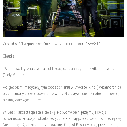
Zespół ATAN wypuścił właśnie nowe video do utworu "BEAST":
Claudia:
“Warstawa liryczna utworu jest trzecią czescią sagi o brzydkim potworze
(‘Ugly Monster’).
Po głębokim, medytacyjnym odosobnieniu w utworze ‘Rind’(‘Metamorphic’)
przemieniony potwór powstaje z wody. Nie ukrywa się już i obejmuje swoją
piękną, zwierzęcą naturę.
W ‘Bestii’ akceptacja staje się siłą. Potwór w pełni przejmuje swoją
tożsamość, zrzucając skórkę wstydu i wkraczając w surową, bezlitosną siłę.
Nie boi się już, że zostanie zauważony. On jest Bestią – całą, przebudzoną i