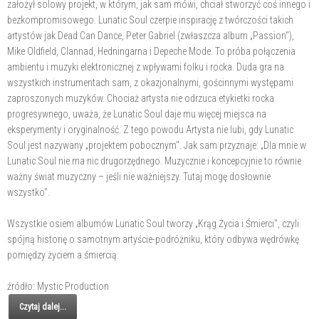
założył solowy projekt, w którym, jak sam mówi, chciał stworzyć coś innego i
bezkompromisowego. Lunatic Soul czerpie inspirację z twórczości takich
artystów jak Dead Can Dance, Peter Gabriel (zwłaszcza album „Passion"),
Mike Oldfield, Clannad, Hedningarna i Depeche Mode. To próba połączenia
ambientu i muzyki elektronicznej z wpływami folku i rocka. Duda gra na
wszystkich instrumentach sam, z okazjonalnymi, gościnnymi występami
zaproszonych muzyków. Chociaż artysta nie odrzuca etykietki rocka
progresywnego, uważa, że Lunatic Soul daje mu więcej miejsca na
eksperymenty i oryginalność. Z tego powodu Artysta nie lubi, gdy Lunatic
Soul jest nazywany „projektem pobocznym". Jak sam przyznaje: „Dla mnie w
Lunatic Soul nie ma nic drugorzędnego. Muzycznie i koncepcyjnie to równie
ważny świat muzyczny – jeśli nie ważniejszy. Tutaj mogę dosłownie
wszystko".
Wszystkie osiem albumów Lunatic Soul tworzy „Krąg Życia i Śmierci", czyli
spójną historię o samotnym artyście-podróżniku, który odbywa wędrówkę
pomiędzy życiem a śmiercią.
źródło: Mystic Production
Czytaj dalej...