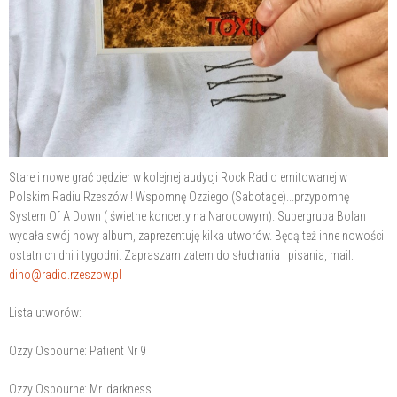
Stare i nowe grać będzier w kolejnej audycji Rock Radio emitowanej w
Polskim Radiu Rzeszów ! Wspomnę Ozziego (Sabotage)...przypomnę
System Of A Down ( świetne koncerty na Narodowym). Supergrupa Bolan
wydała swój nowy album, zaprezentuję kilka utworów. Będą też inne nowości
ostatnich dni i tygodni. Zapraszam zatem do słuchania i pisania, mail:
dino@radio.rzeszow.pl
Lista utworów:
Ozzy Osbourne: Patient Nr 9
Ozzy Osbourne: Mr. darkness