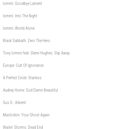
Iommi: Goodbye Lament
Iommi: Into The Night
Iommi: World Alone
Black Sabbath: Zero The Hero
Tony Iommi feat. Glenn Hughes: Slip Away
Europe: Cult Of Ignorance
A Perfect Circle: Starless
Audrey Horne: God Damn Beautiful
Gus G.: Advent
Mastodon: Your Ghost Again
Wailin' Storms: Dead End