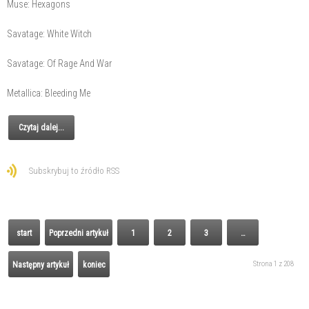
Muse: Hexagons
Savatage: White Witch
Savatage: Of Rage And War
Metallica: Bleeding Me
Czytaj dalej...
Subskrybuj to źródło RSS
start
Poprzedni artykuł
1
2
3
…
Strona 1 z 208
Następny artykuł
koniec