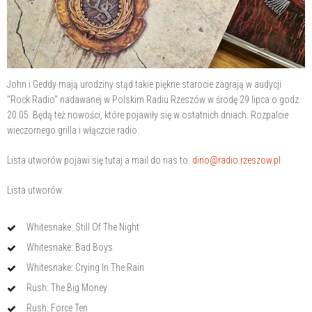
John i Geddy mają urodziny stąd takie piękne starocie zagrają w audycji
"Rock Radio" nadawanej w Polskim Radiu Rzeszów w środę 29 lipca o godz.
20.05. Będą też nowości, które pojawiły się w ostatnich dniach. Rozpalcie
wieczornego grilla i włączcie radio.
Lista utworów pojawi się tutaj a mail do nas to:
dino@radio.rzeszow.pl
Lista utworów:
Whitesnake: Still Of The Night
Whitesnake: Bad Boys
Whitesnake: Crying In The Rain
Rush: The Big Money
Rush: Force Ten