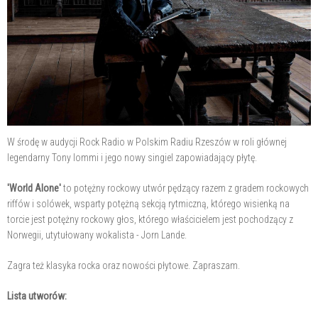
W środę w audycji Rock Radio w Polskim Radiu Rzeszów w roli głównej
legendarny Tony Iommi i jego nowy singiel zapowiadający płytę.
'World Alone'
to potężny rockowy utwór pędzący razem z gradem rockowych
riffów i solówek, wsparty potężną sekcją rytmiczną, którego wisienką na
torcie jest potężny rockowy głos, którego właścicielem jest pochodzący z
Norwegii, utytułowany wokalista - Jorn Lande.
Zagra też klasyka rocka oraz nowości płytowe. Zapraszam.
Lista utworów: