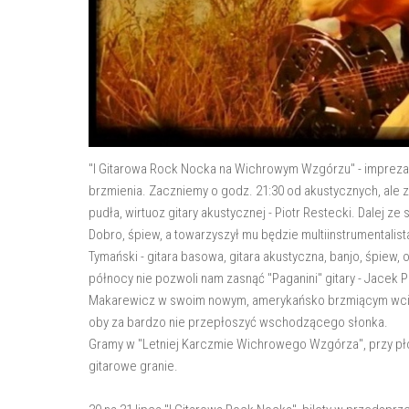
"I Gitarowa Rock Nocka na Wichrowym Wzgórzu" - impreza
brzmienia. Zaczniemy o godz. 21:30 od akustycznych, ale
pudła, wirtuoz gitary akustycznej - Piotr Restecki. Dalej
Dobro, śpiew, a towarzyszył mu będzie multiinstrumentalist
Tymański - gitara basowa, gitara akustyczna, banjo, śpiew, 
północy nie pozwoli nam zasnąć "Paganini" gitary - Jacek 
Makarewicz w swoim nowym, amerykańsko brzmiącym wciele
oby za bardzo nie przepłoszyć wschodzącego słonka.
Gramy w "Letniej Karczmie Wichrowego Wzgórza", przy pł
gitarowe granie.