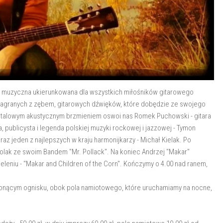
 muzyczna ukierunkowana dla wszystkich miłośników gitarowego
 zagranych z zębem, gitarowych dźwięków, które dobędzie ze swojego
 ze stalowym akustycznym brzmieniem oswoi nas Romek Puchowski - gitara
a, publicysta i legenda polskiej muzyki rockowej i jazzowej - Tymon
oraz jeden z najlepszych w kraju harmonijkarzy - Michał Kielak. Po
Polak ze swoim Bandem "Mr. Pollack". Na koniec Andrzej "Makar"
niu - "Makar and Children of the Corn". Kończymy o 4.00 nad ranem,
onącym ognisku, obok pola namiotowego, które uruchamiamy na nocne,