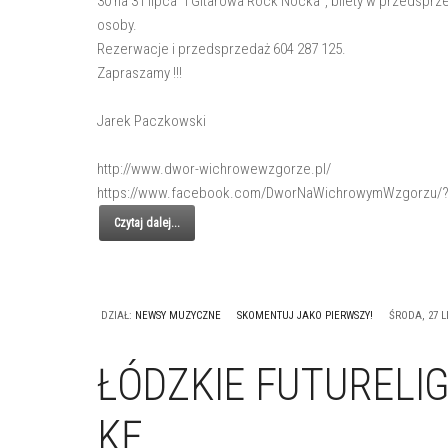
30 na 31 lipca "I Gitarowa Rock Nocka", bilety w przedsprze
osoby.
Rezerwacje i przedsprzedaż 604 287 125.
Zapraszamy !!!
Jarek Paczkowski
http://www.dwor-wichrowewzgorze.pl/
https://www.facebook.com/DworNaWichrowymWzgorzu/?f
Czytaj dalej...
DZIAŁ:
NEWSY MUZYCZNE
SKOMENTUJ JAKO PIERWSZY!
ŚRODA, 27 LI
ŁÓDZKIE FUTURELI
KĘ