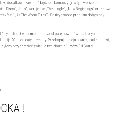
uxe dodatkowo zawierać będzie 9 kompozycji, w tym wersje demo
ian Disco”, „Intro”, wersje live „The Jungle”, „New Beginnings” oraz nowe
 Breakfast”, „As The Worm Turns”). Do fizycznego produktu dołączony
eliśmy materiał w formie demo. Jest parę powodów, dla których
 mija 20 lat od daty premiery. Przekopując moją piwnicę natknąłem się
 byłoby przypomnieć światu o tym albumie” - mówi Bill Gould.
3
CKA !