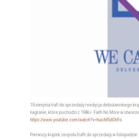
19 sierpnia trafi do sprzedaży reedycja debiutanckiego k
nagranie, które pochodzi z 1986 r. Faith No More w utwor
https://www.youtube.com/watch?v=huicM5dOhFo
Pierwszy krążek zespołu trafił do sprzedaży w listopadzie