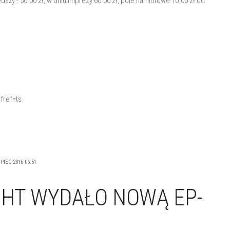
daży - 50.00 zł, w dniu imprezy 60.00 zł, pole namiotowe 10.00 zł od
ref=ts
PIEC 2016 06:51
GHT WYDAŁO NOWĄ EP-