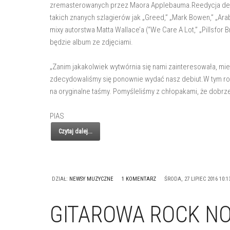
zremasterowanych przez Maora Applebauma.Reedycja del
takich znanych szlagierów jak „Greed,” „Mark Bowen,” „Arab
mixy autorstwa Matta Wallace’a (“We Care A Lot,” „Pillsfor
będzie album ze zdjęciami.
„Zanim jakakolwiek wytwórnia się nami zainteresowała, mi
zdecydowaliśmy się ponownie wydać nasz debiut.W tym roku
na oryginalne taśmy. Pomyśleliśmy z chłopakami, że dobrze
PIAS
Czytaj dalej...
DZIAŁ:
NEWSY MUZYCZNE
1 KOMENTARZ
ŚRODA, 27 LIPIEC 2016 10:1
GITAROWA ROCK NO