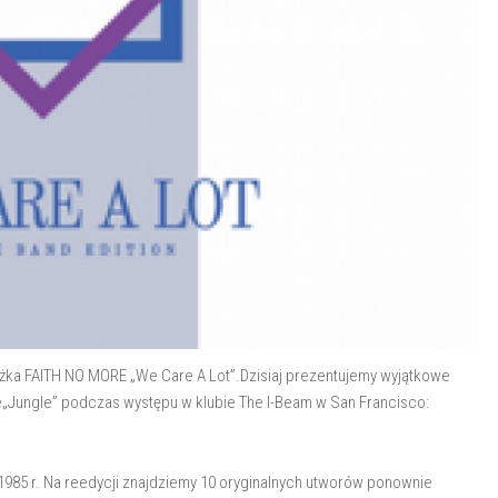
rążka FAITH NO MORE „We Care A Lot”.Dzisiaj prezentujemy wyjątkowe
ze„Jungle” podczas występu w klubie The I-Beam w San Francisco:
 1985 r. Na reedycji znajdziemy 10 oryginalnych utworów ponownie