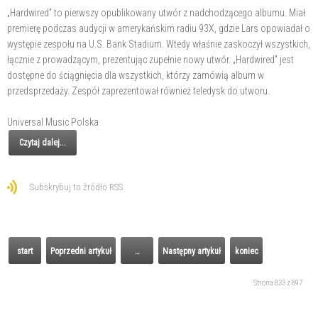
„Hardwired” to pierwszy opublikowany utwór z nadchodzącego albumu. Miał
premierę podczas audycji w amerykańskim radiu 93X, gdzie Lars opowiadał o
występie zespołu na U.S. Bank Stadium. Wtedy właśnie zaskoczył wszystkich,
łącznie z prowadzącym, prezentując zupełnie nowy utwór. „Hardwired” jest
dostępne do ściągnięcia dla wszystkich, którzy zamówią album w
przedsprzedaży. Zespół zaprezentował również teledysk do utworu.
Universal Music Polska
Czytaj dalej...
Subskrybuj to źródło RSS
start
Poprzedni artykuł
…
Następny artykuł
koniec
Strona 833 z 897