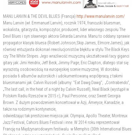
MANU LANVIN & THE DEVIL BLUES (Francja)
http://www.manulanvin.com/
Manu Lanvin (wł. Emmanuel Lanvin), rocznik 1974, francuski bluesman,
wokalista, gitarzysta, kompozytor, producent, lider własnego zespołu The
Devil Blues i syn sławnego aktora Gérarda Lanvina. Manu to oddany sprawie
propagator klasyki bluesa (Robert Johnson,Skip James, Elmore James), jak
również entuzjasta dokonań rewolucjonistów błękitu w stylu The Black Keys
czy The White Stripes. Jego wrażliwość muzyczną ukształtowali tacy giganci
gitary jak: Jimi Hendrix, Jeff Beck, Jimmy Page, Eric Clapton, dlatego stał się
wyrazistą osobowością na europejskiej scenie muzycznej. W dorobku
posiada 6 albumów autorskich i udokumentowaną współpracą z takimi
bluesmanami jak: Calvin Russell (albumy: "Eat Dawg Dawg", „Contrabendo”,
„The last call, in the heat of a night by Calvin Russell), Neal Black (wystąpił w
Polskim Radiu Rzeszów w 2015 r.), Paul Personne, oraz Sweet Georgia
Brown. Z dużym powodzeniem koncertował w Azji, Ameryce, Kanadzie, a
także na rodzimym kontynencie,
odwiedzając tak prestiżowe miejsca jak: Olympia, Apollo Theater, Montreux
Jazz Festival, Cahors Blues Festival i inne. W 2014 roku reprezentował
Francję na Międzynarodowym festiwalu w Memphis (30th International Blues