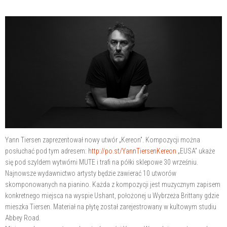
Yann Tiersen zaprezentował nowy utwór „Kereon”. Kompozycji można
posłuchać pod tym adresem:
http://po.st/YannTiersenKereon
„EUSA” ukaże
się pod szyldem wytwórni MUTE i trafi na półki sklepowe 30 wrześniu.
Najnowsze wydawnictwo artysty będzie zawierać 10 utworów
skomponowanych na pianino. Każda z kompozycji jest muzycznym zapisem
konkretnego miejsca na wyspie Ushant, położonej u Wybrzeża Brittany gdzie
mieszka Tiersen. Materiał na płytę został zarejestrowany w kultowym studiu
Abbey Road.