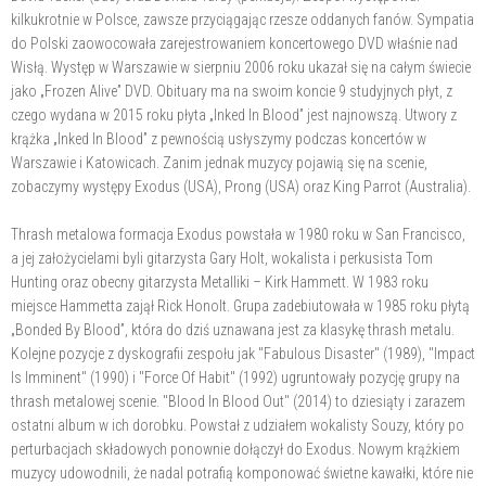
kilkukrotnie w Polsce, zawsze przyciągając rzesze oddanych fanów. Sympatia
do Polski zaowocowała zarejestrowaniem koncertowego DVD właśnie nad
Wisłą. Występ w Warszawie w sierpniu 2006 roku ukazał się na całym świecie
jako „Frozen Alive” DVD. Obituary ma na swoim koncie 9 studyjnych płyt, z
czego wydana w 2015 roku płyta „Inked In Blood” jest najnowszą. Utwory z
krążka „Inked In Blood” z pewnością usłyszymy podczas koncertów w
Warszawie i Katowicach. Zanim jednak muzycy pojawią się na scenie,
zobaczymy występy Exodus (USA), Prong (USA) oraz King Parrot (Australia).
Thrash metalowa formacja Exodus powstała w 1980 roku w San Francisco,
a jej założycielami byli gitarzysta Gary Holt, wokalista i perkusista Tom
Hunting oraz obecny gitarzysta Metalliki – Kirk Hammett. W 1983 roku
miejsce Hammetta zajął Rick Honolt. Grupa zadebiutowała w 1985 roku płytą
„Bonded By Blood”, która do dziś uznawana jest za klasykę thrash metalu.
Kolejne pozycje z dyskografii zespołu jak "Fabulous Disaster" (1989), "Impact
Is Imminent" (1990) i "Force Of Habit" (1992) ugruntowały pozycję grupy na
thrash metalowej scenie. "Blood In Blood Out" (2014) to dziesiąty i zarazem
ostatni album w ich dorobku. Powstał z udziałem wokalisty Souzy, który po
perturbacjach składowych ponownie dołączył do Exodus. Nowym krążkiem
muzycy udowodnili, że nadal potrafią komponować świetne kawałki, które nie