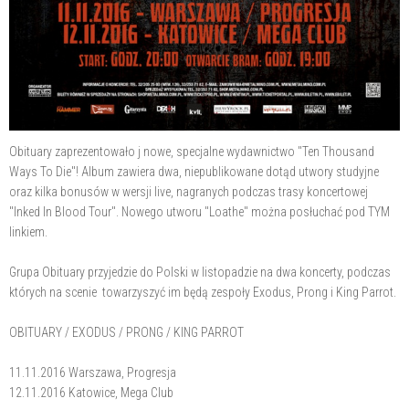
Obituary zaprezentowało j nowe, specjalne wydawnictwo "Ten Thousand
Ways To Die"! Album zawiera dwa, niepublikowane dotąd utwory studyjne
oraz kilka bonusów w wersji live, nagranych podczas trasy koncertowej
"Inked In Blood Tour". Nowego utworu "Loathe" można posłuchać pod TYM
linkiem.
Grupa Obituary przyjedzie do Polski w listopadzie na dwa koncerty, podczas
których na scenie towarzyszyć im będą zespoły Exodus, Prong i King Parrot.
OBITUARY / EXODUS / PRONG / KING PARROT
11.11.2016 Warszawa, Progresja
12.11.2016 Katowice, Mega Club