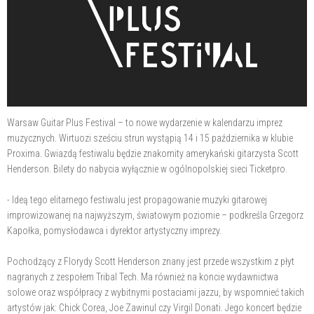
Warsaw Guitar Plus Festival – to nowe wydarzenie w kalendarzu imprez
muzycznych. Wirtuozi sześciu strun wystąpią 14 i 15 października w klubie
Proxima. Gwiazdą festiwalu będzie znakomity amerykański gitarzysta Scott
Henderson. Bilety do nabycia wyłącznie w ogólnopolskiej sieci Ticketpro.
- Ideą tego elitarnego festiwalu jest propagowanie muzyki gitarowej
improwizowanej na najwyższym, światowym poziomie – podkreśla Grzegorz
Kapołka, pomysłodawca i dyrektor artystyczny imprezy.
Pochodzący z Florydy Scott Henderson znany jest przede wszystkim z płyt
nagranych z zespołem Tribal Tech. Ma również na koncie wydawnictwa
solowe oraz współpracy z wybitnymi postaciami jazzu, by wspomnieć takich
artystów jak: Chick Corea, Joe Zawinul czy Virgil Donati. Jego koncert będzie