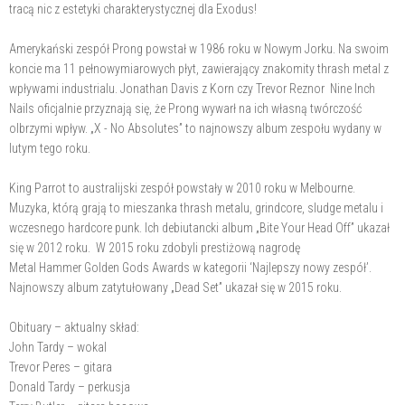
tracą nic z estetyki charakterystycznej dla Exodus!
Amerykański zespół Prong powstał w 1986 roku w Nowym Jorku. Na swoim
koncie ma 11 pełnowymiarowych płyt, zawierający znakomity thrash metal z
wpływami industrialu. Jonathan Davis z Korn czy Trevor Reznor Nine Inch
Nails oficjalnie przyznają się, że Prong wywarł na ich własną twórczość
olbrzymi wpływ. „X - No Absolutes” to najnowszy album zespołu wydany w
lutym tego roku.
King Parrot to australijski zespół powstały w 2010 roku w Melbourne.
Muzyka, którą grają to mieszanka thrash metalu, grindcore, sludge metalu i
wczesnego hardcore punk. Ich debiutancki album „Bite Your Head Off” ukazał
się w 2012 roku. W 2015 roku zdobyli prestiżową nagrodę
Metal Hammer Golden Gods Awards w kategorii ‘Najlepszy nowy zespół’.
Najnowszy album zatytułowany „Dead Set” ukazał się w 2015 roku.
Obituary – aktualny skład:
John Tardy – wokal
Trevor Peres – gitara
Donald Tardy – perkusja