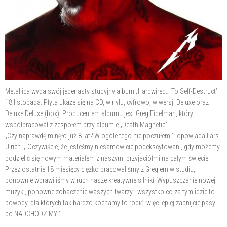
Metallica wyda swój jedenasty studyjny album „Hardwired… To Self-Destruct”
18 listopada. Płyta ukaże się na CD, winylu, cyfrowo, w wersji Deluxe oraz
Deluxe Deluxe (box). Producentem albumu jest Greg Fidelman, który
współpracował z zespołem przy albumie „Death Magnetic”.
„Czy naprawdę minęło już 8 lat? W ogóle tego nie poczułem.”- opowiada Lars
Ulrich. „ Oczywiście, że jesteśmy niesamowicie podekscytowani, gdy możemy
podzielić się nowym materiałem z naszymi przyjaciółmi na całym świecie.
Przez ostatnie 18 miesięcy ciężko pracowaliśmy z Gregiem w studiu,
ponownie wprawiliśmy w ruch nasze kreatywne silniki. Wypuszczanie nowej
muzyki, ponowne zobaczenie waszych twarzy i wszystko co za tym idzie to
powody, dla których tak bardzo kochamy to robić, więc lepiej zapnijcie pasy
bo NADCHODZIMY!”