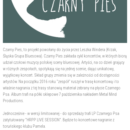
Czarny Pies, to projekt powołany do życia przez Leszka Windera (Krzak,
Śląska Grupa Bluesowa). Czarny Pies zakłada cykl koncertów, w których biorą
udział czołowi muzycy polskiej sceny bluesowej. Artyści, na co dzień grający
w różnych zespołach, spotykają się na jednej scenie, dając unikatowy,
wyjątkowy koncert. Skład grupy zmienia się w zależności od dostępności
artystów. Na początku 2016 roku "zespół" ruszył w trasę koncertową i to
właśnie nagrania z tej trasy stanowią materiał zebrany na płycie Czarnego
Psa. Album trafi na półki sklepowe 7 października nakładem Metal Mind
Productions.
Jednocześnie - w wersji limitowanej - do sprzedaży trafi LP Czarnego Psa
zatytułowany "HRPP LIVE SESSION". Będzie to koncertowe nagranie z
toruńskiego klubu Pamela.