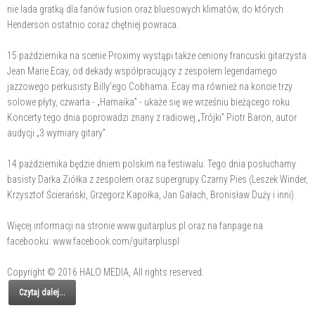
nie lada gratką dla fanów fusion oraz bluesowych klimatów, do których
Henderson ostatnio coraz chętniej powraca.
15 października na scenie Proximy wystąpi także ceniony francuski gitarzysta
Jean Marie Ecay, od dekady współpracujący z zespołem legendarnego
jazzowego perkusisty Billy'ego Cobhama. Ecay ma również na koncie trzy
solowe płyty, czwarta - „Hamaika” - ukaże się we wrześniu bieżącego roku.
Koncerty tego dnia poprowadzi znany z radiowej „Trójki” Piotr Baron, autor
audycji „3 wymiary gitary”.
14 października będzie dniem polskim na festiwalu. Tego dnia posłuchamy
basisty Darka Ziółka z zespołem oraz supergrupy Czarny Pies (Leszek Winder,
Krzysztof Ścierański, Grzegorz Kapołka, Jan Gałach, Bronisław Duży i inni).
Więcej informacji na stronie www.guitarplus.pl oraz na fanpage na
facebooku: www.facebook.com/guitarpluspl
Copyright © 2016 HALO MEDIA, All rights reserved.
Czytaj dalej...