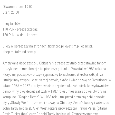
Otwarcie bram: 19:00
Start: 20:00
Ceny biletów:
110 PLN - przedsprzedaż
130 PLN - w dniu koncertu
Bilety w sprzedaży na stronach: ticketpro.pl, eventim.pl, ebilet.pl,
shop.metalmind.com.pl
Amerykańskiego zespołu Obituary nie trzeba zbytnio przedstawiać fanom
muzyki death metalowej – to pionierzy gatunku. Powstali w 1984 roku na
Florydzie, początkowo używając nazwy Executioner. Wkrótce odkryli, że
istnieje inny zespołu o tej samej nazwie, skrócili więc nazwę do Xecutioner. W
latach 1985 – 1987 pod tym właśnie szyldem ukazało się kilka wydawnictw
demo, winylowy debiut zaliczyli w 1987 roku umieszczając dwa utwory na
kompilacji "Raging Death”. W 1988 roku, tuż przed premierą debiutanckiej
płyty „Slowly We Rot”, zmienili nazwę na Obituary. Zespół tworzyli wówczas:
John Tardy (wokale), Allen West (gitara prowadząca), Trevor Peres (gitara),
David Tucker (bas) oraz Donald Tardy (perkusja). Zespół występował