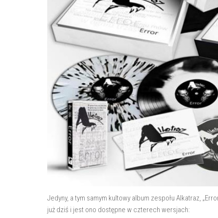
Jedyny, a tym samym kultowy album zespołu Alkatraz, „Er
już dziś i jest ono dostępne w czterech wersjach: