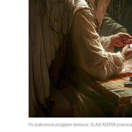
Po znakomicie przyjętym debiucie, SLAVE KEEPER powraca