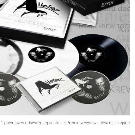
ror", powraca w odświeżonej odsłonie! Premiera wydawnictwa ma miejsce