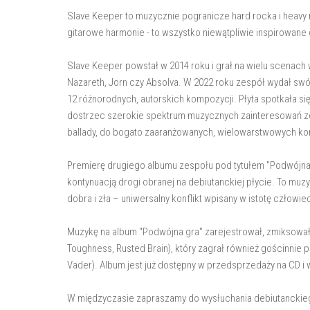
Slave Keeper to muzycznie pogranicze hard rocka i heavy m
gitarowe harmonie - to wszystko niewątpliwie inspirowane 
Slave Keeper powstał w 2014 roku i grał na wielu scenach 
Nazareth, Jorn czy Absolva. W 2022 roku zespół wydał swó
12 różnorodnych, autorskich kompozycji. Płyta spotkała si
dostrzec szerokie spektrum muzycznych zainteresowań ze
ballady, do bogato zaaranżowanych, wielowarstwowych ko
Premierę drugiego albumu zespołu pod tytułem "Podwójna g
kontynuacją drogi obranej na debiutanckiej płycie. To muzy
dobra i zła – uniwersalny konflikt wpisany w istotę człowi
Muzykę na album "Podwójna gra" zarejestrował, zmiksował
Toughness, Rusted Brain), który zagrał również gościnnie p
Vader). Album jest już dostępny w przedsprzedaży na CD i winy
W międzyczasie zapraszamy do wysłuchania debiutanckieg