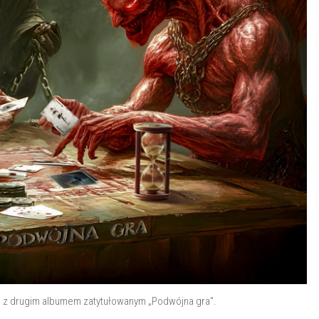
 z drugim albumem zatytułowanym „Podwójna gra".