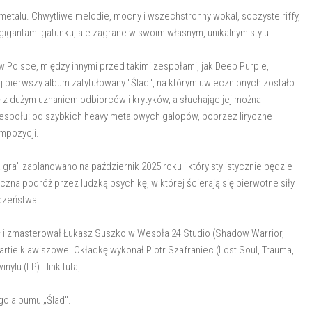
etalu. Chwytliwe melodie, mocny i wszechstronny wokal, soczyste riffy,
gigantami gatunku, ale zagrane w swoim własnym, unikalnym stylu.
w Polsce, między innymi przed takimi zespołami, jak Deep Purple,
j pierwszy album zatytułowany "Ślad", na którym uwiecznionych zostało
ę z dużym uznaniem odbiorców i krytyków, a słuchając jej można
społu: od szybkich heavy metalowych galopów, poprzez liryczne
mpozycji.
ra" zaplanowano na październik 2025 roku i który stylistycznie będzie
czna podróż przez ludzką psychikę, w której ścierają się pierwotne siły
eczeństwa.
 i zmasterował Łukasz Suszko w Wesoła 24 Studio (Shadow Warrior,
artie klawiszowe. Okładkę wykonał Piotr Szafraniec (Lost Soul, Trauma,
lu (LP) - link tutaj.
o albumu „Ślad".