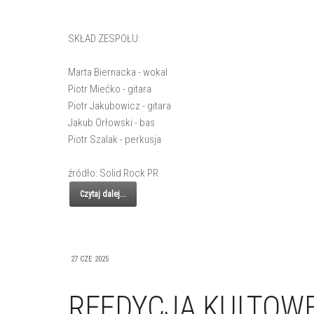
SKŁAD ZESPOŁU:
Marta Biernacka - wokal
Piotr Miećko - gitara
Piotr Jakubowicz - gitara
Jakub Orłowski - bas
Piotr Szalak - perkusja
źródło: Solid Rock PR
Czytaj dalej...
27 CZE 2025
REEDYCJA KULTOWE