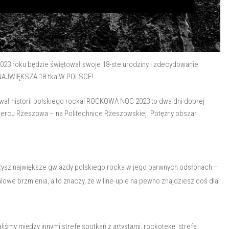
 roku będzie świętował swoje 18-ste urodziny i zdecydowanie
NAJWIĘKSZA 18-tka W POLSCE!
awał historii polskiego rocka! ROCKOWA NOC 2023 to dwa dni dobrej
 sercu Rzeszowa – na Politechnice Rzeszowskiej. Potężny obszar
czysz największe gwiazdy polskiego rocka w jego barwnych odsłonach –
we brzmienia, a to znaczy, że w line-upie na pewno znajdziesz coś dla
iśmy między innymi strefę spotkań z artystami, rockotekę, strefę