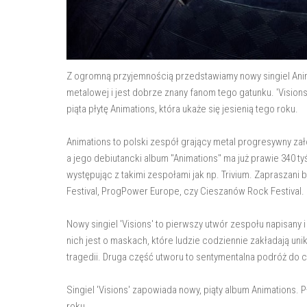
Z ogromną przyjemnością przedstawiamy nowy singiel Anima
metalowej i jest dobrze znany fanom tego gatunku. 'Vision
piąta płytę Animations, która ukaże się jesienią tego roku.
Animations to polski zespół grający metal progresywny zał
a jego debiutancki album "Animations" ma już prawie 340 tyś
występując z takimi zespołami jak np. Trivium. Zapraszani by
Festival, ProgPower Europe, czy Cieszanów Rock Festival.
Nowy singiel 'Visions' to pierwszy utwór zespołu napisany 
nich jest o maskach, które ludzie codziennie zakładają un
tragedii. Druga część utworu to sentymentalna podróż do 
Singiel 'Visions' zapowiada nowy, piąty album Animations. 
roku.