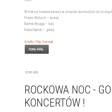
W trakcie trwania kariery w zespole dochodziło do licznyc
Frantz Wołoch – wokal
Bartek Bisaga – bas
Kuba Dębski – gitary
źródło: Filip Sarniak
Czytaj dalej...
22 SIE 2023
ROCKOWA NOC - GO
KONCERTÓW !