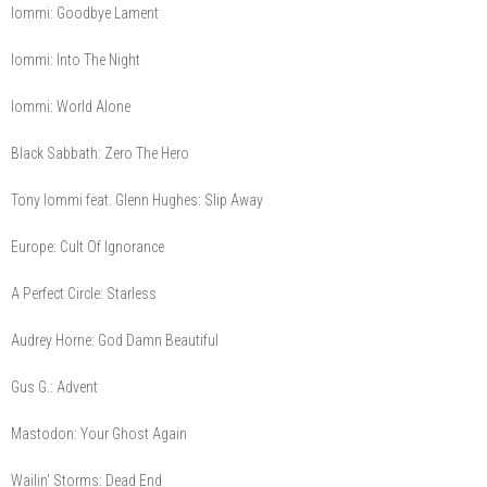
Iommi: Goodbye Lament
Iommi: Into The Night
Iommi: World Alone
Black Sabbath: Zero The Hero
Tony Iommi feat. Glenn Hughes: Slip Away
Europe: Cult Of Ignorance
A Perfect Circle: Starless
Audrey Horne: God Damn Beautiful
Gus G.: Advent
Mastodon: Your Ghost Again
Wailin' Storms: Dead End