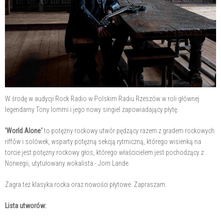
W środę w audycji Rock Radio w Polskim Radiu Rzeszów w roli głównej
legendarny Tony Iommi i jego nowy singiel zapowiadający płytę.
'World Alone'
to potężny rockowy utwór pędzący razem z gradem rockowych
riffów i solówek, wsparty potężną sekcją rytmiczną, którego wisienką na
torcie jest potężny rockowy głos, którego właścicielem jest pochodzący z
Norwegii, utytułowany wokalista - Jorn Lande.
Zagra też klasyka rocka oraz nowości płytowe. Zapraszam.
Lista utworów: