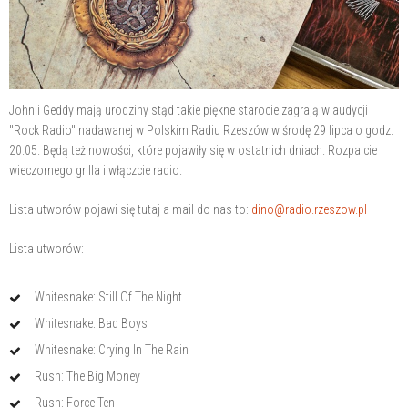
John i Geddy mają urodziny stąd takie piękne starocie zagrają w audycji
"Rock Radio" nadawanej w Polskim Radiu Rzeszów w środę 29 lipca o godz.
20.05. Będą też nowości, które pojawiły się w ostatnich dniach. Rozpalcie
wieczornego grilla i włączcie radio.
Lista utworów pojawi się tutaj a mail do nas to:
dino@radio.rzeszow.pl
Lista utworów:
Whitesnake: Still Of The Night
Whitesnake: Bad Boys
Whitesnake: Crying In The Rain
Rush: The Big Money
Rush: Force Ten