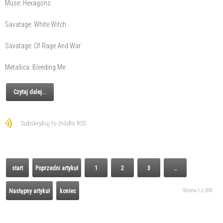
Muse: Hexagons
Savatage: White Witch
Savatage: Of Rage And War
Metallica: Bleeding Me
Czytaj dalej...
Subskrybuj to źródło RSS
start
Poprzedni artykuł
1
2
3
…
Strona 1 z 208
Następny artykuł
koniec