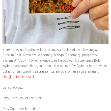
Stare i nowe grać będzier w kolejnej audycji Rock Radio emitowanej w
Polskim Radiu Rzeszów ! Wspomnę Ozziego (Sabotage)...przypomnę
System Of A Down ( świetne koncerty na Narodowym). Supergrupa Bolan
wydała swój nowy album, zaprezentuję kilka utworów. Będą też inne nowości
ostatnich dni i tygodni. Zapraszam zatem do słuchania i pisania, mail:
dino@radio.rzeszow.pl
Lista utworów:
Ozzy Osbourne: Patient Nr 9
Ozzy Osbourne: Mr. darkness