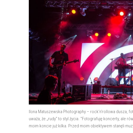
Ilona Matuszewska Photography – rock’n’rollowa dusza, fot
uważa, że „rudy” to styl życia. "Fotografuję koncerty, ale
moim koncie już kilka. Przed moim obiektywem stanęli muzy