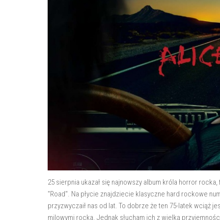
25 sierpnia ukazał się najnowszy album króla horror rocka
"Road". Na płycie znajdziecie klasyczne hard rockowe nu
przyzwyczaił nas od lat. To dobrze że ten 75-latek wciąż je
milowymi rocka. Jednak słucham ich z wielką przyjemności