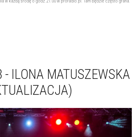
lla w każdą środę o godz.21.00 w proradio.pl. Tam będzie często grana.
 - ILONA MATUSZEWSKA
KTUALIZACJA)