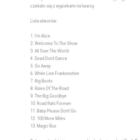
czekało się z wypiekami na twarzy.
Lista utworów:
1. I’m Alice
2. Welcome To The Show
3. All Over The World
4. Dead Don’t Dance
5. Go Away
6. White Line Frankenstein
7. Big Boots
8. Rules Of The Road
9. The Big Goodbye
10. Road Rats Forever
11. Baby Please Don’t Go
12. 100 More Miles
13. Magic Bus