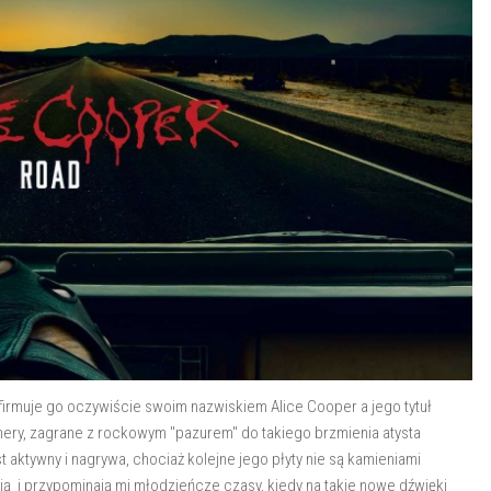
, firmuje go oczywiście swoim nazwiskiem Alice Cooper a jego tytuł
mery, zagrane z rockowym "pazurem" do takiego brzmienia atysta
st aktywny i nagrywa, chociaż kolejne jego płyty nie są kamieniami
ą i przypominają mi młodzieńcze czasy, kiedy na takie nowe dźwięki