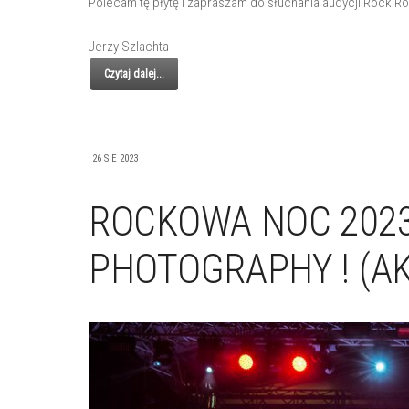
Polecam tę płytę i zapraszam do słuchania audycji Rock Ro
Jerzy Szlachta
Czytaj dalej...
26 SIE 2023
ROCKOWA NOC 2023
PHOTOGRAPHY ! (A