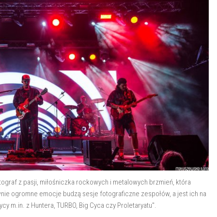
ograf z pasji, miłośniczka rockowych i metalowych brzmień, która
 równie ogromne emocje budzą sesje fotograficzne zespołów, a jest ich na
cy m.in. z Huntera, TURBO, Big Cyca czy Proletaryatu".