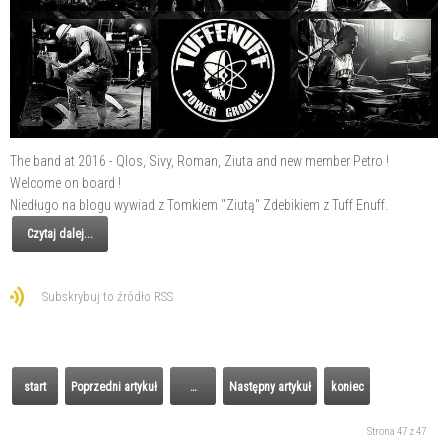
The band at 2016 - Qlos, Sivy, Roman, Ziuta and new member Petro !
Welcome on board !
Niedługo na blogu wywiad z Tomkiem "Ziutą" Zdebikiem z Tuff Enuff.
Czytaj dalej...
Subskrybuj to źródło RSS
start
Poprzedni artykuł
…
Następny artykuł
koniec
Strona 47 z 47