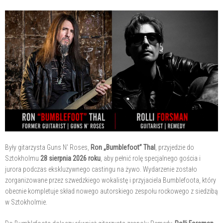
Były gitarzysta Guns N' Roses,
Ron „Bumblefoot” Thal
, przyjedzie do
Sztokholmu
28 sierpnia 2026 roku
, aby pełnić rolę specjalnego gościa i
jurora podczas ekskluzywnego castingu na żywo. Wydarzenie zostało
zorganizowane przez szwedzkiego wokalistę i przyjaciela Bumblefoota, który
obecnie kompletuje skład nowego autorskiego zespołu rockowego z siedzibą
w Sztokholmie.