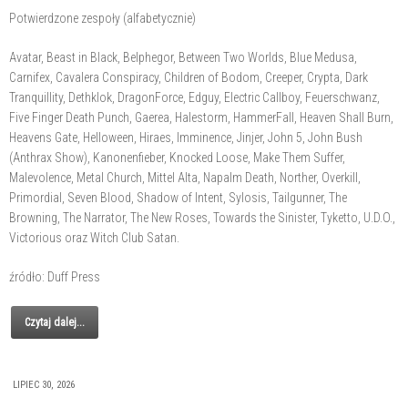
Potwierdzone zespoły (alfabetycznie)
Avatar, Beast in Black, Belphegor, Between Two Worlds, Blue Medusa,
Carnifex, Cavalera Conspiracy, Children of Bodom, Creeper, Crypta, Dark
Tranquillity, Dethklok, DragonForce, Edguy, Electric Callboy, Feuerschwanz,
Five Finger Death Punch, Gaerea, Halestorm, HammerFall, Heaven Shall Burn,
Heavens Gate, Helloween, Hiraes, Imminence, Jinjer, John 5, John Bush
(Anthrax Show), Kanonenfieber, Knocked Loose, Make Them Suffer,
Malevolence, Metal Church, Mittel Alta, Napalm Death, Norther, Overkill,
Primordial, Seven Blood, Shadow of Intent, Sylosis, Tailgunner, The
Browning, The Narrator, The New Roses, Towards the Sinister, Tyketto, U.D.O.,
Victorious oraz Witch Club Satan.
źródło: Duff Press
Czytaj dalej...
LIPIEC 30, 2026