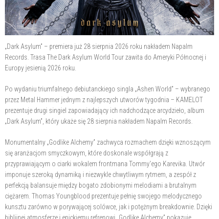
„Dark Asylum” – premiera już 28 sierpnia 2026 roku nakładem Napalm
Records. Trasa The Dark Asylum World Tour zawita do Ameryki Północnej i
Europy jesienią 2026 roku.
Po wydaniu triumfalnego debiutanckiego singla „Ashen World” – wybranego
przez Metal Hammer jednym z najlepszych utworów tygodnia – KAMELOT
prezentuje drugi singiel zapowiadający ich nadchodzące arcydzieło, album
„Dark Asylum”, który ukaże się 28 sierpnia nakładem Napalm Records.
Monumentalny „Godlike Alchemy” zachwyca rozmachem dzięki wznoszącym
się aranżacjom smyczkowym, które doskonale współgrają z
przyprawiającym o ciarki wokalem frontmana Tommy'ego Karevika. Utwór
imponuje szeroką dynamiką i niezwykle chwytliwym rytmem, a zespół z
perfekcją balansuje między bogato zdobionymi melodiami a brutalnym
ciężarem. Thomas Youngblood prezentuje pełnię swojego melodycznego
kunsztu zarówno w porywającej solówce, jak i potężnym breakdownie. Dzięki
biblijnej atmosferze i epickiemu refrenowi „Godlike Alchemy” pokazuje