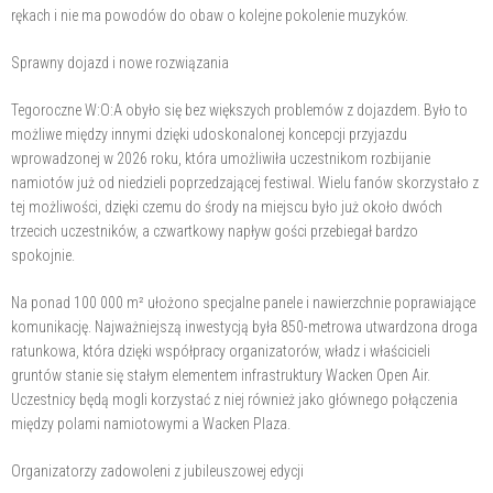
rękach i nie ma powodów do obaw o kolejne pokolenie muzyków.
Sprawny dojazd i nowe rozwiązania
Tegoroczne W:O:A obyło się bez większych problemów z dojazdem. Było to
możliwe między innymi dzięki udoskonalonej koncepcji przyjazdu
wprowadzonej w 2026 roku, która umożliwiła uczestnikom rozbijanie
namiotów już od niedzieli poprzedzającej festiwal. Wielu fanów skorzystało z
tej możliwości, dzięki czemu do środy na miejscu było już około dwóch
trzecich uczestników, a czwartkowy napływ gości przebiegał bardzo
spokojnie.
Na ponad 100 000 m² ułożono specjalne panele i nawierzchnie poprawiające
komunikację. Najważniejszą inwestycją była 850-metrowa utwardzona droga
ratunkowa, która dzięki współpracy organizatorów, władz i właścicieli
gruntów stanie się stałym elementem infrastruktury Wacken Open Air.
Uczestnicy będą mogli korzystać z niej również jako głównego połączenia
między polami namiotowymi a Wacken Plaza.
Organizatorzy zadowoleni z jubileuszowej edycji