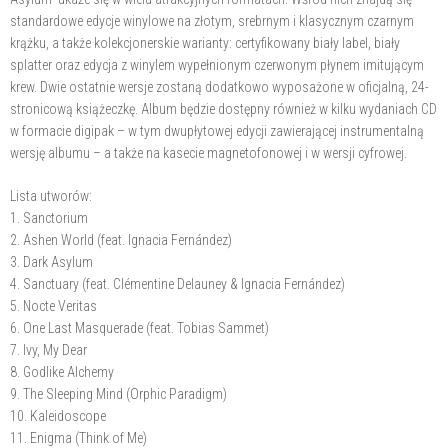
standardowe edycje winylowe na złotym, srebrnym i klasycznym czarnym
krążku, a także kolekcjonerskie warianty: certyfikowany biały label, biały
splatter oraz edycja z winylem wypełnionym czerwonym płynem imitującym
krew. Dwie ostatnie wersje zostaną dodatkowo wyposażone w oficjalną, 24-
stronicową książeczkę. Album będzie dostępny również w kilku wydaniach CD
w formacie digipak – w tym dwupłytowej edycji zawierającej instrumentalną
wersję albumu – a także na kasecie magnetofonowej i w wersji cyfrowej.
Lista utworów:
1. Sanctorium
2. Ashen World (feat. Ignacia Fernández)
3. ⁠Dark Asylum
4. Sanctuary (feat. Clémentine Delauney & Ignacia Fernández)
5. Nocte Veritas
6. One Last Masquerade (feat. Tobias Sammet)
7. ⁠Ivy, My Dear
8. Godlike Alchemy
9. The Sleeping Mind (Orphic Paradigm)
10. Kaleidoscope
11. Enigma (Think of Me)