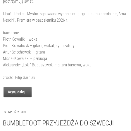
podtrzymują świat.
Utwór 'Radical Mystic' zapowiada wydanie drugiego albumu backbone „Ama
Nesciri". Premiera w październiku 2026 r.
backbone:
Piotr Kowalik – wokal
Piotr Kowalczyk – gitara, wokal, syntezatory
Artur Ściechowski – gitara
Michał Kowalski – perkusja
Aleksander „Loki" Boguszewski – gitara basowa, wokal
źródło: Filip Sarniak
Czytaj dalej...
SIERPIEŃ 2, 2026
BUMBLEFOOT PRZYJEŻDŻA DO SZWECJI