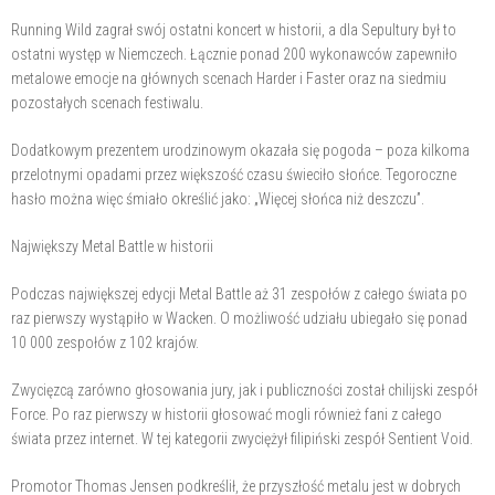
Running Wild zagrał swój ostatni koncert w historii, a dla Sepultury był to
ostatni występ w Niemczech. Łącznie ponad 200 wykonawców zapewniło
metalowe emocje na głównych scenach Harder i Faster oraz na siedmiu
pozostałych scenach festiwalu.
Dodatkowym prezentem urodzinowym okazała się pogoda – poza kilkoma
przelotnymi opadami przez większość czasu świeciło słońce. Tegoroczne
hasło można więc śmiało określić jako: „Więcej słońca niż deszczu”.
Największy Metal Battle w historii
Podczas największej edycji Metal Battle aż 31 zespołów z całego świata po
raz pierwszy wystąpiło w Wacken. O możliwość udziału ubiegało się ponad
10 000 zespołów z 102 krajów.
Zwycięzcą zarówno głosowania jury, jak i publiczności został chilijski zespół
Force. Po raz pierwszy w historii głosować mogli również fani z całego
świata przez internet. W tej kategorii zwyciężył filipiński zespół Sentient Void.
Promotor Thomas Jensen podkreślił, że przyszłość metalu jest w dobrych