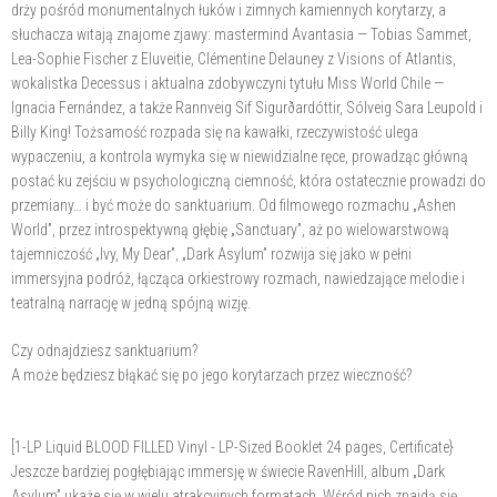
drży pośród monumentalnych łuków i zimnych kamiennych korytarzy, a
słuchacza witają znajome zjawy: mastermind Avantasia — Tobias Sammet,
Lea-Sophie Fischer z Eluveitie, Clémentine Delauney z Visions of Atlantis,
wokalistka Decessus i aktualna zdobywczyni tytułu Miss World Chile —
Ignacia Fernández, a także Rannveig Sif Sigurðardóttir, Sólveig Sara Leupold i
Billy King! Tożsamość rozpada się na kawałki, rzeczywistość ulega
wypaczeniu, a kontrola wymyka się w niewidzialne ręce, prowadząc główną
postać ku zejściu w psychologiczną ciemność, która ostatecznie prowadzi do
przemiany… i być może do sanktuarium. Od filmowego rozmachu „Ashen
World”, przez introspektywną głębię „Sanctuary”, aż po wielowarstwową
tajemniczość „Ivy, My Dear”, „Dark Asylum” rozwija się jako w pełni
immersyjna podróż, łącząca orkiestrowy rozmach, nawiedzające melodie i
teatralną narrację w jedną spójną wizję.
Czy odnajdziesz sanktuarium?
A może będziesz błąkać się po jego korytarzach przez wieczność?
[1-LP Liquid BLOOD FILLED Vinyl - LP-Sized Booklet 24 pages, Certificate}
Jeszcze bardziej pogłębiając immersję w świecie RavenHill, album „Dark
Asylum” ukaże się w wielu atrakcyjnych formatach. Wśród nich znajdą się