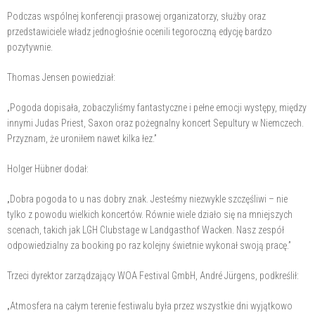
Podczas wspólnej konferencji prasowej organizatorzy, służby oraz
przedstawiciele władz jednogłośnie ocenili tegoroczną edycję bardzo
pozytywnie.
Thomas Jensen powiedział:
„Pogoda dopisała, zobaczyliśmy fantastyczne i pełne emocji występy, między
innymi Judas Priest, Saxon oraz pożegnalny koncert Sepultury w Niemczech.
Przyznam, że uroniłem nawet kilka łez.”
Holger Hübner dodał:
„Dobra pogoda to u nas dobry znak. Jesteśmy niezwykle szczęśliwi – nie
tylko z powodu wielkich koncertów. Równie wiele działo się na mniejszych
scenach, takich jak LGH Clubstage w Landgasthof Wacken. Nasz zespół
odpowiedzialny za booking po raz kolejny świetnie wykonał swoją pracę.”
Trzeci dyrektor zarządzający WOA Festival GmbH, André Jürgens, podkreślił:
„Atmosfera na całym terenie festiwalu była przez wszystkie dni wyjątkowo