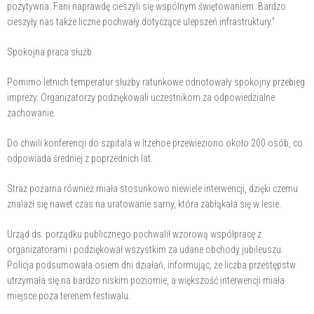
pozytywna. Fani naprawdę cieszyli się wspólnym świętowaniem. Bardzo
cieszyły nas także liczne pochwały dotyczące ulepszeń infrastruktury.”
Spokojna praca służb
Pomimo letnich temperatur służby ratunkowe odnotowały spokojny przebieg
imprezy. Organizatorzy podziękowali uczestnikom za odpowiedzialne
zachowanie.
Do chwili konferencji do szpitala w Itzehoe przewieziono około 200 osób, co
odpowiada średniej z poprzednich lat.
Straż pożarna również miała stosunkowo niewiele interwencji, dzięki czemu
znalazł się nawet czas na uratowanie sarny, która zabłąkała się w lesie.
Urząd ds. porządku publicznego pochwalił wzorową współpracę z
organizatorami i podziękował wszystkim za udane obchody jubileuszu.
Policja podsumowała osiem dni działań, informując, że liczba przestępstw
utrzymała się na bardzo niskim poziomie, a większość interwencji miała
miejsce poza terenem festiwalu.