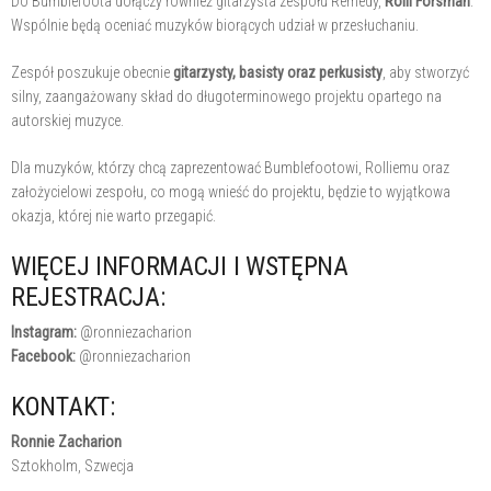
Do Bumblefoota dołączy również gitarzysta zespołu Remedy,
Rolli Forsman
.
Wspólnie będą oceniać muzyków biorących udział w przesłuchaniu.
Zespół poszukuje obecnie
gitarzysty, basisty oraz perkusisty
, aby stworzyć
silny, zaangażowany skład do długoterminowego projektu opartego na
autorskiej muzyce.
Dla muzyków, którzy chcą zaprezentować Bumblefootowi, Rolliemu oraz
założycielowi zespołu, co mogą wnieść do projektu, będzie to wyjątkowa
okazja, której nie warto przegapić.
WIĘCEJ INFORMACJI I WSTĘPNA
REJESTRACJA:
Instagram:
@ronniezacharion
Facebook:
@ronniezacharion
KONTAKT:
Ronnie Zacharion
Sztokholm, Szwecja