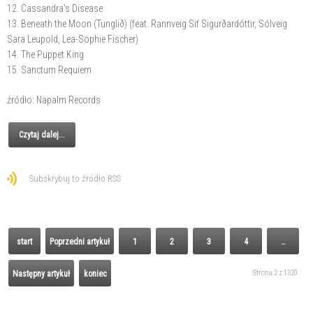
12. Cassandra’s Disease
13. Beneath the Moon (Tunglið) (feat. Rannveig Sif Sigurðardóttir, Sólveig
Sara Leupold, Lea-Sophie Fischer)
14. ⁠The Puppet King
15. ⁠Sanctum Requiem
źródło: Napalm Records
Czytaj dalej...
Subskrybuj to źródło RSS
start
Poprzedni artykuł
1
2
3
4
…
Strona 2 z 1320
Następny artykuł
koniec