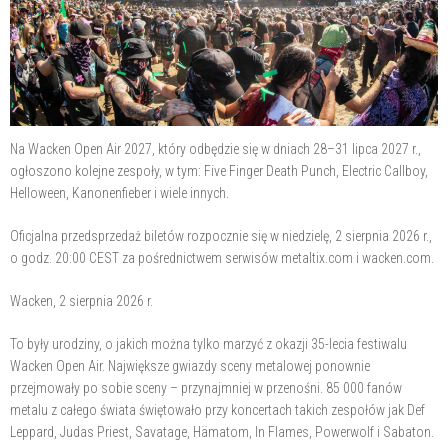
Na Wacken Open Air 2027, który odbędzie się w dniach 28–31 lipca 2027 r.,
ogłoszono kolejne zespoły, w tym: Five Finger Death Punch, Electric Callboy,
Helloween, Kanonenfieber i wiele innych.
Oficjalna przedsprzedaż biletów rozpocznie się w niedzielę, 2 sierpnia 2026 r.,
o godz. 20:00 CEST za pośrednictwem serwisów metaltix.com i wacken.com.
Wacken, 2 sierpnia 2026 r.
To były urodziny, o jakich można tylko marzyć z okazji 35-lecia festiwalu
Wacken Open Air. Największe gwiazdy sceny metalowej ponownie
przejmowały po sobie sceny – przynajmniej w przenośni. 85 000 fanów
metalu z całego świata świętowało przy koncertach takich zespołów jak Def
Leppard, Judas Priest, Savatage, Hämatom, In Flames, Powerwolf i Sabaton.