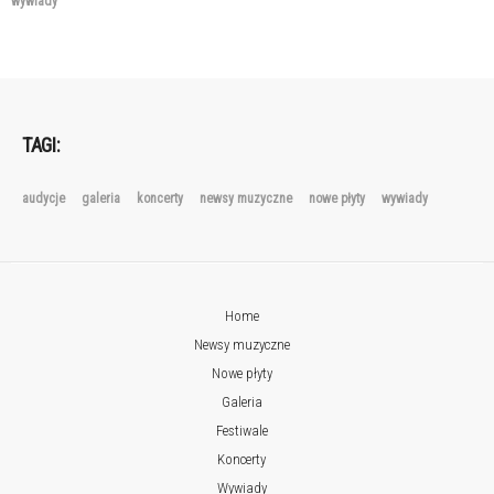
wywiady
TAGI:
audycje
galeria
koncerty
newsy muzyczne
nowe płyty
wywiady
Home
Newsy muzyczne
Nowe płyty
Galeria
Festiwale
Koncerty
Wywiady