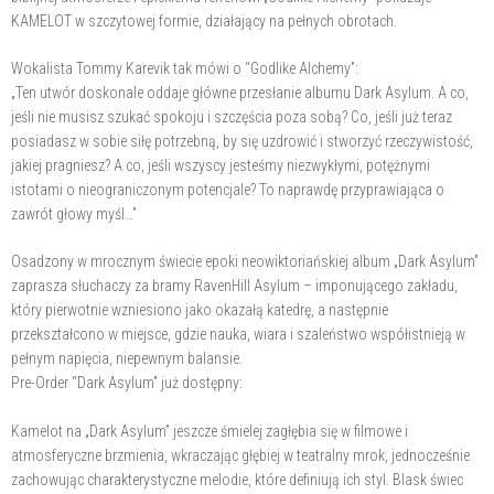
KAMELOT w szczytowej formie, działający na pełnych obrotach.
Wokalista Tommy Karevik tak mówi o “Godlike Alchemy”:
„Ten utwór doskonale oddaje główne przesłanie albumu Dark Asylum. A co,
jeśli nie musisz szukać spokoju i szczęścia poza sobą? Co, jeśli już teraz
posiadasz w sobie siłę potrzebną, by się uzdrowić i stworzyć rzeczywistość,
jakiej pragniesz? A co, jeśli wszyscy jesteśmy niezwykłymi, potężnymi
istotami o nieograniczonym potencjale? To naprawdę przyprawiająca o
zawrót głowy myśl…”
Osadzony w mrocznym świecie epoki neowiktoriańskiej album „Dark Asylum”
zaprasza słuchaczy za bramy RavenHill Asylum – imponującego zakładu,
który pierwotnie wzniesiono jako okazałą katedrę, a następnie
przekształcono w miejsce, gdzie nauka, wiara i szaleństwo współistnieją w
pełnym napięcia, niepewnym balansie.
Pre-Order “Dark Asylum” już dostępny:
Kamelot na „Dark Asylum” jeszcze śmielej zagłębia się w filmowe i
atmosferyczne brzmienia, wkraczając głębiej w teatralny mrok, jednocześnie
zachowując charakterystyczne melodie, które definiują ich styl. Blask świec