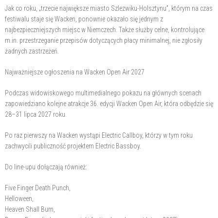
Jak co roku, „trzecie największe miasto Szlezwiku-Holsztynu”, którym na czas
festiwalu staje się Wacken, ponownie okazało się jednym z
najbezpieczniejszych miejsc w Niemczech. Także służby celne, kontrolujące
m.in. przestrzeganie przepisów dotyczących płacy minimalnej, nie zgłosiły
żadnych zastrzeżeń.
Najważniejsze ogłoszenia na Wacken Open Air 2027
Podczas widowiskowego multimedialnego pokazu na głównych scenach
zapowiedziano kolejne atrakcje 36. edycji Wacken Open Air, która odbędzie się
28–31 lipca 2027 roku.
Po raz pierwszy na Wacken wystąpi Electric Callboy, którzy w tym roku
zachwycili publiczność projektem Electric Bassboy.
Do line-upu dołączają również:
Five Finger Death Punch,
Helloween,
Heaven Shall Burn,