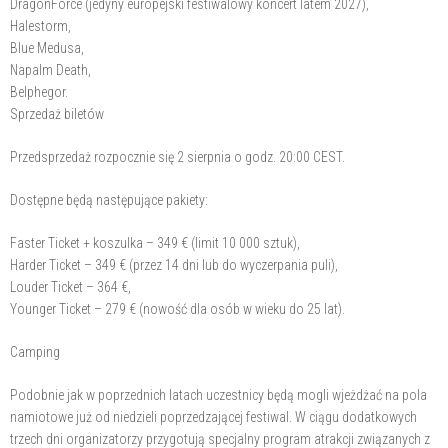
DragonForce (jedyny europejski festiwalowy koncert latem 2027),
Halestorm,
Blue Medusa,
Napalm Death,
Belphegor.
Sprzedaż biletów
Przedsprzedaż rozpocznie się 2 sierpnia o godz. 20:00 CEST.
Dostępne będą następujące pakiety:
Faster Ticket + koszulka – 349 € (limit 10 000 sztuk),
Harder Ticket – 349 € (przez 14 dni lub do wyczerpania puli),
Louder Ticket – 364 €,
Younger Ticket – 279 € (nowość dla osób w wieku do 25 lat).
Camping
Podobnie jak w poprzednich latach uczestnicy będą mogli wjeżdżać na pola
namiotowe już od niedzieli poprzedzającej festiwal. W ciągu dodatkowych
trzech dni organizatorzy przygotują specjalny program atrakcji związanych z