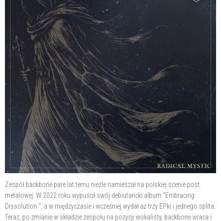
Zespół backbone pare lat temu nieźle namieszał na polskiej scenie post
metalowej. W 2022 roku wypuścił swój debiutancki album "Embracing
Dissolution ", a w międzyczasie i wcześniej wydał aż trzy EPki i jednego splita.
Teraz, po zmianie w składzie zespołu na pozycji wokalisty, backbone wraca i