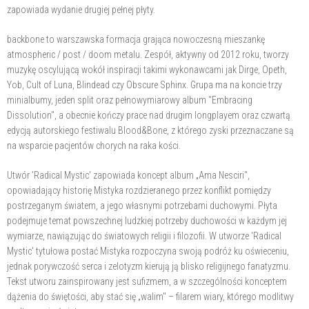
zapowiada wydanie drugiej pełnej płyty.
backbone to warszawska formacja grająca nowoczesną mieszankę
atmospheric / post / doom metalu. Zespół, aktywny od 2012 roku, tworzy
muzykę oscylującą wokół inspiracji takimi wykonawcami jak Dirge, Opeth,
Yob, Cult of Luna, Blindead czy Obscure Sphinx. Grupa ma na koncie trzy
minialbumy, jeden split oraz pełnowymiarowy album "Embracing
Dissolution", a obecnie kończy prace nad drugim longplayem oraz czwartą
edycją autorskiego festiwalu Blood&Bone, z którego zyski przeznaczane są
na wsparcie pacjentów chorych na raka kości.
Utwór 'Radical Mystic' zapowiada koncept album „Ama Nesciri",
opowiadający historię Mistyka rozdzieranego przez konflikt pomiędzy
postrzeganym światem, a jego własnymi potrzebami duchowymi. Płyta
podejmuje temat powszechnej ludzkiej potrzeby duchowości w każdym jej
wymiarze, nawiązując do światowych religii i filozofii. W utworze 'Radical
Mystic' tytułowa postać Mistyka rozpoczyna swoją podróż ku oświeceniu,
jednak porywczość serca i zelotyzm kierują ją blisko religijnego fanatyzmu.
Tekst utworu zainspirowany jest sufizmem, a w szczególności konceptem
dążenia do świętości, aby stać się „walim" – filarem wiary, którego modlitwy