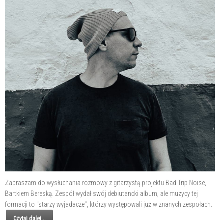
Zapraszam do wysłuchania rozmowy z gitarzystą projektu Bad Trip Noise,
Bartkiem Bereską. Zespół wydał swój debiutancki album, ale muzycy tej
formacji to "starzy wyjadacze", którzy występowali już w znanych zespołach.
Czytaj dalej...