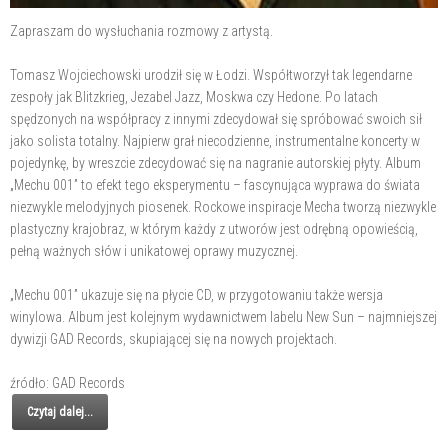
Zapraszam do wysłuchania rozmowy z artystą.
Tomasz Wojciechowski urodził się w Łodzi. Współtworzył tak legendarne
zespoły jak Blitzkrieg, Jezabel Jazz, Moskwa czy Hedone. Po latach
spędzonych na współpracy z innymi zdecydował się spróbować swoich sił
jako solista totalny. Najpierw grał niecodzienne, instrumentalne koncerty w
pojedynkę, by wreszcie zdecydować się na nagranie autorskiej płyty. Album
„Mechu 001” to efekt tego eksperymentu – fascynująca wyprawa do świata
niezwykle melodyjnych piosenek. Rockowe inspiracje Mecha tworzą niezwykle
plastyczny krajobraz, w którym każdy z utworów jest odrębną opowieścią,
pełną ważnych słów i unikatowej oprawy muzycznej.
„Mechu 001” ukazuje się na płycie CD, w przygotowaniu także wersja
winylowa. Album jest kolejnym wydawnictwem labelu New Sun – najmniejszej
dywizji GAD Records, skupiającej się na nowych projektach.
źródło: GAD Records
Czytaj dalej...