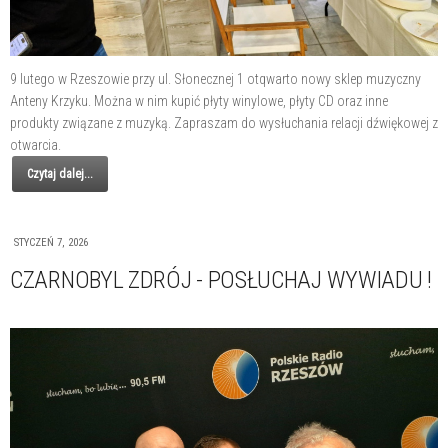
9 lutego w Rzeszowie przy ul. Słonecznej 1 otqwarto nowy sklep muzyczny
Anteny Krzyku. Można w nim kupić płyty winylowe, płyty CD oraz inne
produkty związane z muzyką. Zapraszam do wysłuchania relacji dźwiękowej z
otwarcia.
Czytaj dalej...
STYCZEŃ 7, 2026
CZARNOBYL ZDRÓJ - POSŁUCHAJ WYWIADU !