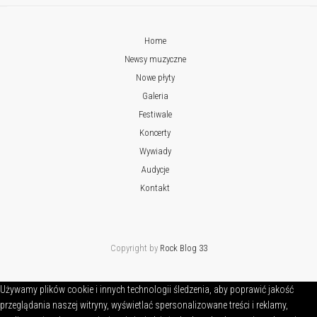
Home
Newsy muzyczne
Nowe płyty
Galeria
Festiwale
Koncerty
Wywiady
Audycje
Kontakt
Copyright by
Rock Blog 33
Używamy plików cookie i innych technologii śledzenia, aby poprawić jakość
przeglądania naszej witryny, wyświetlać spersonalizowane treści i reklamy,