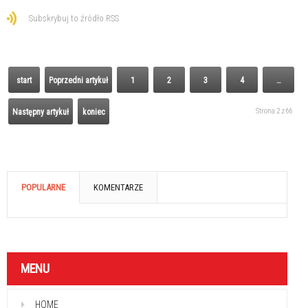
Subskrybuj to źródło RSS
start
Poprzedni artykuł
1
2
3
4
…
Strona 2 z 66
Następny artykuł
koniec
POPULARNE
KOMENTARZE
MENU
HOME