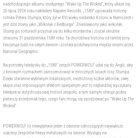
nadchodzącego albumu studyjnego “Wake Up The Wicked”, który ukaże się
26 lipca 2024 roku nakładem Napalm Records. „1589” opowiada historię
rolnika Petera Stumpa, który żył w XVI wieku niedaleko Kolonii w Niemczech i
jest dziś znany jako „Wilkołak z Bedburga”. Zniesławiony jako wilkołak,
Stump po torturach przyznał się do kilku morderstw i został okrutnie
stracony 31 października 1589 roku. Ta chorobliwa historia od tamtej pory
fascynuje ludzi na całym świecie i została podchwycona między innymi przez
National Geographic.
Na potrzeby teledysku do „1589” zespół POWERWOLF udał się do Anglii, aby
z kinowym rozmachem zainscenizować w mrocznych lasach losy Stumpa.
Dzięki starannie wybranym lokalizacjom, niezliczonej liczbie aktorów, całej
ekipie oraz imponującym efektom specjalnym jest to najbardziej wyszukany
teledysk w dotychczasowej historii zespołu, a tym samym oferuje godny
pierwszy przedsmak tego, czego fani mogą się spodziewać po “Wake Up The
Wicked”.
POWERWOLF to niewątpliwie jeden z obecnie odnoszących największe
sukcesy zespołów heavy metalowych na świecie. Występy na