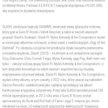
Your Rights Camp, The Greenlining Institute, War Child, oraz National Alliance
on Mental Illness. Festiwal S.E.R.P.E.N.T nawiązał współpracę z PLUS1.ORG,
aby wspierać te działania charytatywne.
SLASH, zdobywca nagrody GRAMMY, światowej sławy gitarzysta rockowy,
który grał w Guns N’ Roses i Velvet Revolver, a także w swoich własnych
grupach Slash’s Snakepit i Slash Ft. Myles Kennedy & the Conspirators wydał
w sumie pięć albumów solowych, a teraz sześć z nadchodzącym „Orgy of the
Damned”. Po zdobyciu szczytów list przebojów dzięki swojemu pierwszemu
solowemu krążkowi „Slash” (2010) – na którym w roli wokalistów wystąpili
Ozzy Osbourne, Chris Cornell, Fergie, Myles Kennedy, Iggy Pop, Beth Hart i nie
tylko – założył solową grupę Slash Ft. Myles Kennedy & the Conspirators i z
tym zespołem koncertuje na całym świecie i wspólnie tworzą muzykę
nieprzerwanie od ponad dekady. Slash Ft. Myles Kennedy & The Conspirators
wydali cztery albumy, w tym czwarty z 2022 roku, który ukazał się nakładem
Gibson Records i zadebiutował jako najlepiej sprzedający się album
hardrockowy w tygodniu od premiery. Przez lata SLASH sprzedał ponad 100
miliów egzemplarzy płyt, w 2012 roku wraz z Guns N' Roses został
wprowadzony do Rock and Roll Hall of Fame i zajął 2. miejsce (po Jimim
Hendrixie) na liście „10 najlepszych gitarzystów elektrycznych” magazynu