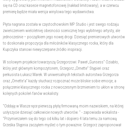
się na CD oraz kasecie magnetofonowej (nakład limitowany), a w czerwcu
premierę będzie miała wersja winylowa tego wydawnictwa.
Płyta nagrana została w częstochowskim MP Studio i jest swego rodzaju
zwieńczeniem wieloletniej obecności scenicznej tego wybitnego artysty, ale
jednocześnie – początkiem jego nowej drogi. Dziesięć premierowych utworów
to doskonała propozycja dla miłośników klasycznego rocka, który dla
Kupczyka stanowi niewyczerpane źródło inspiracji.
W solowym projekcie towarzyszą Grzegorzowi: Paweł „Gunsess" Oziabło,
który jest głównym kompozytorem, Grzegorz „Ornette" Stępień oraz
perkusista Łukasz Marek. W uniwersalnych tekstach autorstwa Grzegorza
oraz „Ornette'a” każdy słuchacz rozpoznać może bliskie sobie emocje, a
połączenie klasycznego rocka z nowoczesnym brzmieniem to ukłon w stronę
kolejnych pokoleń fanów wokalisty.
"Oddaję w Wasze ręce pierwszą płytę firmowaną moim nazwiskiem, na której
usłyszycie dziesięć całkowicie nowych utworów. " - zapowiada wokalista -
"Przymierzałem się do tego od kilku lat i dopiero 4 lata temu za namową
Grześka Stępnia zacząłem myśleć o tym poważnie. Grzegorz zaproponował