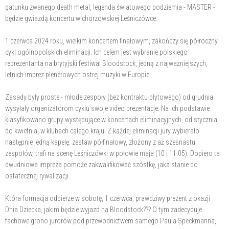
gatunku zwanego death metal, legenda światowego podziemia - MASTER -
będzie gwiazdą koncertu w chorzowskiej Leśniczówce.
1 czerwca 2024 roku, wielkim koncertem finałowym, zakończy się półroczny
cykl ogólnopolskich eliminacji. Ich celem jest wybranie polskiego
reprezentanta na brytyjski festiwal Bloodstock, jedną z najważniejszych,
letnich imprez plenerowych ostrej muzyki w Europie.
Zasady były proste - młode zespoły (bez kontraktu płytowego) od grudnia
wysyłały organizatorom cyklu swoje video prezentacje. Na ich podstawie
klasyfikowano grupy występujące w koncertach eliminacyjnych, od stycznia
do kwietnia, w klubach całego kraju. Z każdej eliminacji jury wybierało
następnie jedną kapelę: zestaw półfinałowy, złożony z aż szesnastu
zespołów, trafi na scenę Leśniczówki w połowie maja (10 i 11.05). Dopiero ta
dwudniowa impreza pomoże zakwalifikować szóstkę, jaka stanie do
ostatecznej rywalizacji.
Która formacja odbierze w sobotę, 1 czerwca, prawdziwy prezent z okazji
Dnia Dziecka, jakim będzie wyjazd na Bloodstock??? O tym zadecyduje
fachowe grono jurorów pod przewodnictwem samego Paula Speckmanna,