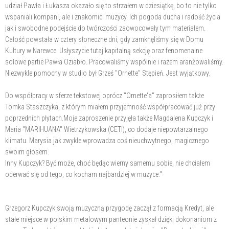
udział Pawła i Łukasza okazało się to strzałem w dziesiątkę, bo to nie tylko
wspaniali kompani, ale i znakomici muzycy. Ich pogoda ducha i radość życia
jak i swobodne podejście do twórczości zaowocowały tym materiałem.
Całość powstała w cztery słoneczne dni, gdy zamknęliśmy się w Domu
Kultury w Narewce. Usłyszycie tutaj kapitalną sekcję oraz fenomenalne
solowe partie Pawła Oziabło. Pracowaliśmy wspólnie i razem aranżowaliśmy.
Niezwykle pomocny w studio był Grześ "Ornette" Stępień. Jest wyjątkowy.
Do współpracy w sferze tekstowej oprócz "Ornette'a" zaprosiłem także
Tomka Staszczyka, z którym miałem przyjemność współpracować już przy
poprzednich płytach.Moje zaproszenie przyjęła także Magdalena Kupczyk i
Maria "MARIHUANA" Wietrzykowska (CETI), co dodaje niepowtarzalnego
klimatu. Marysia jak zwykle wprowadza coś nieuchwytnego, magicznego
swoim głosem.
Inny Kupczyk? Być może, choć będąc wierny samemu sobie, nie chciałem
oderwać się od tego, co kocham najbardziej w muzyce."
Grzegorz Kupczyk swoją muzyczną przygodę zaczął z formacją Kredyt, ale
stałe miejsce w polskim metalowym panteonie zyskał dzięki dokonaniom z