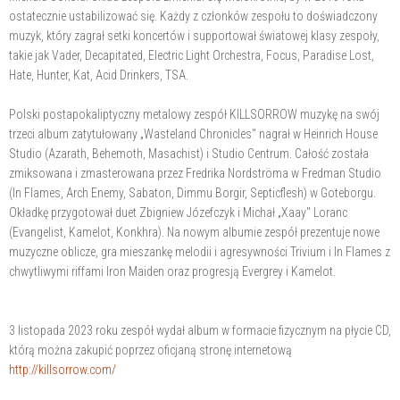
ostatecznie ustabilizować się. Każdy z członków zespołu to doświadczony
muzyk, który zagrał setki koncertów i supportował światowej klasy zespoły,
takie jak Vader, Decapitated, Electric Light Orchestra, Focus, Paradise Lost,
Hate, Hunter, Kat, Acid Drinkers, TSA.
Polski postapokaliptyczny metalowy zespół KILLSORROW muzykę na swój
trzeci album zatytułowany „Wasteland Chronicles" nagrał w Heinrich House
Studio (Azarath, Behemoth, Masachist) i Studio Centrum. Całość została
zmiksowana i zmasterowana przez Fredrika Nordströma w Fredman Studio
(In Flames, Arch Enemy, Sabaton, Dimmu Borgir, Septicflesh) w Goteborgu.
Okładkę przygotował duet Zbigniew Józefczyk i Michał „Xaay" Loranc
(Evangelist, Kamelot, Konkhra). Na nowym albumie zespół prezentuje nowe
muzyczne oblicze, gra mieszankę melodii i agresywności Trivium i In Flames z
chwytliwymi riffami Iron Maiden oraz progresją Evergrey i Kamelot.
3 listopada 2023 roku zespół wydał album w formacie fizycznym na płycie CD,
którą można zakupić poprzez oficjaną stronę internetową
http://killsorrow.com/