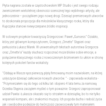
Płyta nagrana została w częstochowskim MP Studio i jest swego rodzaju
zwieńczeniem wieloletniej obecności scenicznej tego wybitnego artysty, ale
jednocześnie – początkiem jego nowej drogi. Dziesięć premierowych utworów
to doskonała propozycja dla miłośników klasycznego rocka, który dla
Kupczyka stanowi niewyczerpane źródło inspiracji.
W solowym projekcie towarzyszą Grzegorzowi: Paweł „Gunsess" Oziabło,
który jest głównym kompozytorem, Grzegorz „Ornette" Stępień oraz
perkusista Łukasz Marek. W uniwersalnych tekstach autorstwa Grzegorza
oraz „Ornette'a” każdy słuchacz rozpoznać może bliskie sobie emocje, a
połączenie klasycznego rocka z nowoczesnym brzmieniem to ukłon w stronę
kolejnych pokoleń fanów wokalisty.
"Oddaję w Wasze ręce pierwszą płytę firmowaną moim nazwiskiem, na której
usłyszycie dziesięć całkowicie nowych utworów. " - zapowiada wokalista -
"Przymierzałem się do tego od kilku lat i dopiero 4 lata temu za namową
Grześka Stępnia zacząłem myśleć o tym poważnie. Grzegorz zaproponował
udział Pawła i Łukasza okazało się to strzałem w dziesiątkę, bo to nie tylko
wspaniali kompani, ale i znakomici muzycy. Ich pogoda ducha i radość życia
jak i swobodne podejście do twórczości zaowocowały tym materiałem.