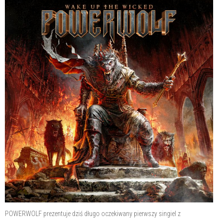
POWERWOLF prezentuje dziś długo oczekiwany pierwszy singiel z