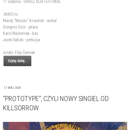
11 sierpnia - GRASZ BÓR FESTIWAL
.WAVS to:
Maciej "Macias" Kowalski - wokal
Grzegorz Szot - gitara
Karol Masternak - bas
Jacek Dębski - perkusja
źródło: Filip Sarniak
Czytaj dalej...
17 MAJ 2024
"PROTOTYPE", CZYLI NOWY SINGIEL OD
KILLSORROW