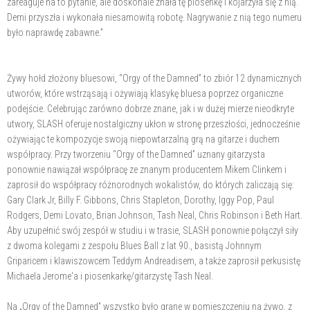
zareaguje na to pytanie, ale doskonale znała tę piosenkę i kojarzyła się z nią.
Demi przyszła i wykonała niesamowitą robotę. Nagrywanie z nią tego numeru
było naprawdę zabawne.”
Żywy hołd złożony bluesowi, “Orgy of the Damned” to zbiór 12 dynamicznych
utworów, które wstrząsają i ożywiają klasykę bluesa poprzez organiczne
podejście. Celebrując zarówno dobrze znane, jak i w dużej mierze nieodkryte
utwory, SLASH oferuje nostalgiczny ukłon w stronę przeszłości, jednocześnie
ożywiając te kompozycje swoją niepowtarzalną grą na gitarze i duchem
współpracy. Przy tworzeniu “Orgy of the Damned” uznany gitarzysta
ponownie nawiązał współpracę ze znanym producentem Mikem Clinkem i
zaprosił do współpracy różnorodnych wokalistów, do których zaliczają się:
Gary Clark Jr, Billy F. Gibbons, Chris Stapleton, Dorothy, Iggy Pop, Paul
Rodgers, Demi Lovato, Brian Johnson, Tash Neal, Chris Robinson i Beth Hart.
Aby uzupełnić swój zespół w studiu i w trasie, SLASH ponownie połączył siły
z dwoma kolegami z zespołu Blues Ball z lat 90., basistą Johnnym
Griparicem i klawiszowcem Teddym Andreadisem, a także zaprosił perkusistę
Michaela Jerome'a i piosenkarkę/gitarzystę Tash Neal.
Na „Orgy of the Damned” wszystko było grane w pomieszczeniu na żywo, z