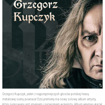
Grzegorz Kupczyk, jeden z najpotężniejszych głosów polskiej heavy
metalowej sceny powraca! Dziś premierę ma nowy solowy album artysty,
który sygnowany jest imieniem i nazwiskiem wokalisty. Album właśnie ukazał