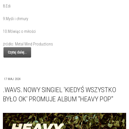
8.Edi
9.Myśli i chmury
10.Mówiąc o miłości
źródło: Metal Mind Productions
Czytaj dalej...
17 MAJ 2024
.WAVS. NOWY SINGIEL 'KIEDYŚ WSZYSTKO
BYŁO OK' PROMUJE ALBUM "HEAVY POP"