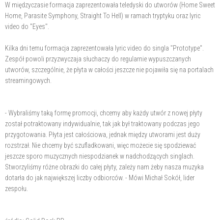
W międzyczasie formacja zaprezentowała teledyski do utworów (Home Sweet
Home, Parasite Symphony, Straight To Hell) w ramach tryptyku oraz lyric
video do "Eyes".
Kilka dni temu formacja zaprezentowała lyric video do singla "Prototype".
Zespół powoli przyzwyczaja słuchaczy do regularnie wypuszczanych
utworów, szczególnie, że płyta w całości jeszcze nie pojawiła się na portalach
streamingowych.
- Wybraliśmy taką formę promocji, chcemy aby każdy utwór z nowej płyty
został potraktowany indywidualnie, tak jak był traktowany podczas jego
przygotowania. Płyta jest całościowa, jednak między utworami jest duży
rozstrzał. Nie chcemy być szufladkowani, więc możecie się spodziewać
jeszcze sporo muzycznych niespodzianek w nadchodzących singlach.
Stworzyliśmy różne obrazki do całej płyty, zależy nam żeby nasza muzyka
dotarła do jak największej liczby odbiorców. - Mówi Michał Sokół, lider
zespołu.