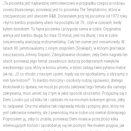
„Ta piosenka jest najbardziej centrolewicowa w przypadku czegoś w rodzaju
coveru bluesowego, ponieważ jest to piosenka The Temptations, która w
rzeczywistości jest utworem R&B. Dorastałem przy tej piosence od 1972 roku
i był to bardzo popularny utwór na początku lat 70., czyli w czasach, kiedy
byłem dzieckiem. To fajna piosenka i przygoda sama w sobie. Oryginalna
wersja jest bardzo długa, bo trwa 10 minut, jeśli nie dłużej. I ma w sobie
niesamowitą aranżację instrumentalną. Cały ten numer jest niesamowity. W
latach 90. jammowaliśmy z innym zespołem (Snakepit), w którym grał także
nasz basista Johnny Griparic. Zdecydowanie chciałem, żeby Demi nagrała ten
utwór, ponieważ jego temat zasadniczo dotyczy podejrzanych nawyków
nieobecnego ojca, który w końcu umiera, a dzieci zadają takie pytania matce
jak np.: „O co chodzi z naszym ojcem, nigdy się nie spotkaliśmy, a słyszymy o
nim tyle historii?”. To bardzo mroczny i osobisty rodzaj opowieści, dlatego
ktokolwiek to śpiewa, nie może po prostu zakrywać tego tematu dla samego
zakrywania, musi umieć się z tym w jakiś sposób utożsamić. Przyjaźnię się z
Demi Lovato już od kilku lat i zależało mi na mocnym kobiecym głosie, żeby
to zaśpiewał. Ona ma właśnie taki naprawdę młody i potężny głos, który nie
jest całkowicie niewinny, ale z pewnością ma w sobie coś niemal dziecięcego.
Poprosiłem ją, żeby to zrobiła, ponieważ Demi miała w przeszłości kilka
interesujących historii i spodobał jej się ten pomysł. Nie miałem pojęcia, jak