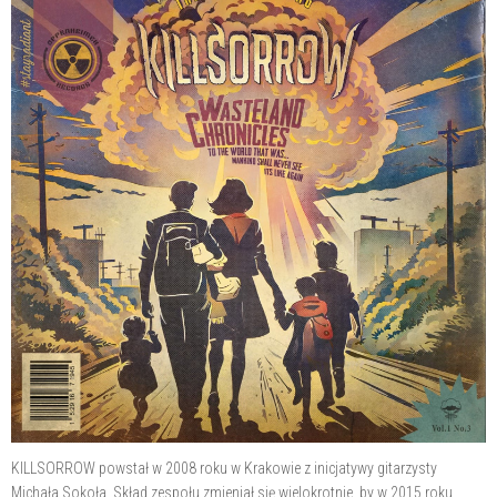
KILLSORROW powstał w 2008 roku w Krakowie z inicjatywy gitarzysty
Michała Sokoła. Skład zespołu zmieniał się wielokrotnie, by w 2015 roku