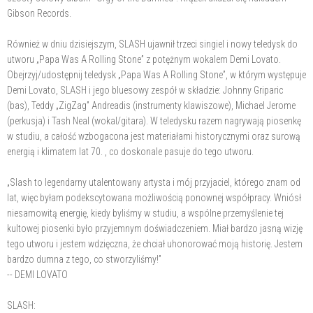
Gibson Records.
Również w dniu dzisiejszym, SLASH ujawnił trzeci singiel i nowy teledysk do
utworu „Papa Was A Rolling Stone” z potężnym wokalem Demi Lovato.
Obejrzyj/udostępnij teledysk „Papa Was A Rolling Stone”, w którym występuje
Demi Lovato, SLASH i jego bluesowy zespół w składzie: Johnny Griparic
(bas), Teddy „ZigZag” Andreadis (instrumenty klawiszowe), Michael Jerome
(perkusja) i Tash Neal (wokal/gitara). W teledysku razem nagrywają piosenkę
w studiu, a całość wzbogacona jest materiałami historycznymi oraz surową
energią i klimatem lat 70. , co doskonale pasuje do tego utworu.
„Slash to legendarny utalentowany artysta i mój przyjaciel, którego znam od
lat, więc byłam podekscytowana możliwością ponownej współpracy. Wniósł
niesamowitą energię, kiedy byliśmy w studiu, a wspólne przemyślenie tej
kultowej piosenki było przyjemnym doświadczeniem. Miał bardzo jasną wizję
tego utworu i jestem wdzięczna, że chciał uhonorować moją historię. Jestem
bardzo dumna z tego, co stworzyliśmy!”
-- DEMI LOVATO
SLASH: