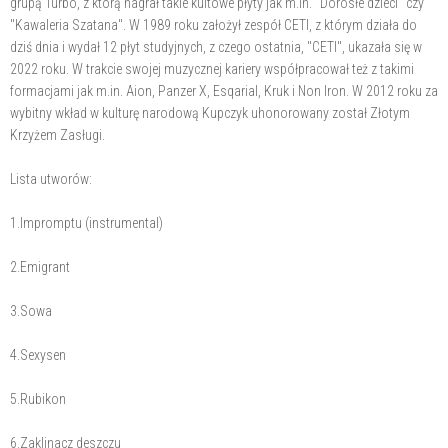
grupą Turbo, z którą nagrał takie kultowe płyty jak m.in. "Dorosłe dzieci" czy
"Kawaleria Szatana". W 1989 roku założył zespół CETI, z którym działa do
dziś dnia i wydał 12 płyt studyjnych, z czego ostatnia, "CETI", ukazała się w
2022 roku. W trakcie swojej muzycznej kariery współpracował też z takimi
formacjami jak m.in. Aion, Panzer X, Esqarial, Kruk i Non Iron. W 2012 roku za
wybitny wkład w kulturę narodową Kupczyk uhonorowany został Złotym
Krzyżem Zasługi.
Lista utworów:
1.Impromptu (instrumental)
2.Emigrant
3.Sowa
4.Sexysen
5.Rubikon
6.Zaklinacz deszczu