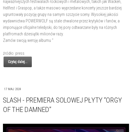
najważniejszych festiwalach rockowych i metalowych, takich jak Wacken,
Hellfest i Graspop, a także masowo wyprzedane koncerty jeszcze bardziej
ugruntowały pozycję grupy na samym szczycie sceny. Wysokiej jakości
wydawnictwa POWERWOLF są stale chwalone przez krytyków i fanów, a
imponujące oficjalne teledyski, do tej pory odtwarzane były na różnych
platfromach dziesiątki milionów razy.
Zamów swoją wersję albumu “
źródło: press
Czytaj dalej...
17 MAJ 2024
SLASH - PREMIERA SOLOWEJ PŁYTY “ORGY
OF THE DAMNED”