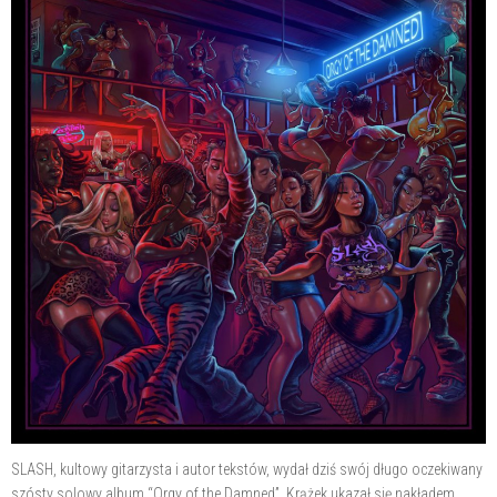
SLASH, kultowy gitarzysta i autor tekstów, wydał dziś swój długo oczekiwany
szósty solowy album “Orgy of the Damned”. Krążek ukazał się nakładem