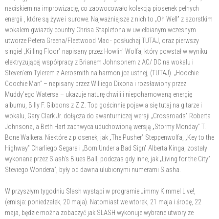
naciskiem na improwizację, co zaowocowało kolekcją piosenek pełnych
energii , które są żywe i surowe. Najważniejsze z nich to „Oh Well” z szorstkim
wokalem gwiazdy country Chrisa Stapletona w uwielbianym wczesnym
utworze Petera Greena/Fleetwood Mac - posłuchaj TUTAJ, oraz pierwszy
singiel „Killing Floor” napisany przez Howlin' Wolfa, który powstał w wyniku
elektryzującej współpracy z Brianem Johnsonem z AC/ DC na wokalu i
Steven’em Tylerem z Aerosmith na harmonijce ustnej, (TUTAJ). „Hoochie
Coochie Man” – napisany przez Williego Dixona i rozsławiony przez
Muddy’ego Watersa – ukazuje naturę chwili i niepohamowaną energię
albumu, Billy F. Gibbons z Z.Z. Top gościnnie pojawia się tutaj na gitarze i
wokalu, Gary Clark Jr. dołącza do awanturniczej wersji „Crossroads” Roberta
Johnsona, a Beth Hart zachwyca uduchowioną wersją „Stormy Monday” T.
Bone Walkera. Niektóre z piosenek, jak „The Pusher” Steppenwolfa, „Key to the
Highway” Charliego Segara i „Born Under a Bad Sign” Alberta Kinga, zostały
wykonane przez Slash’s Blues Ball, podczas gdy inne, jak „Living for the City”
Steviego Wondera”, były od dawna ulubionymi numerami Slasha.
W przyszłym tygodniu Slash wystąpi w programie Jimmy Kimmel Live!,
(emisja: poniedzałek, 20 maja). Natomiast we wtorek, 21 maja i środę, 22
maja, będzie można zobaczyć jak SLASH wykonuje wybrane utwory ze