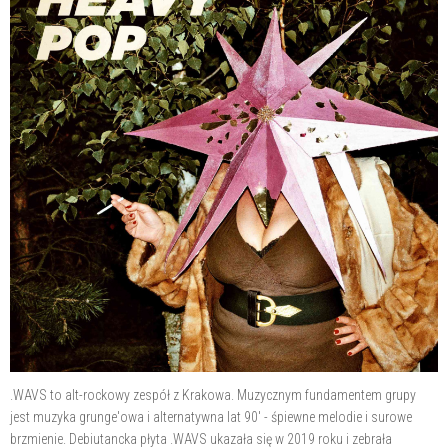
.WAVS to alt-rockowy zespół z Krakowa. Muzycznym fundamentem grupy
jest muzyka grunge'owa i alternatywna lat 90' - śpiewne melodie i surowe
brzmienie. Debiutancka płyta .WAVS ukazała się w 2019 roku i zebrała