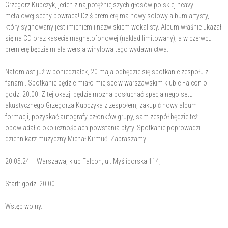
Grzegorz Kupczyk, jeden z najpotężniejszych głosów polskiej heavy
metalowej sceny powraca! Dziś premierę ma nowy solowy album artysty,
który sygnowany jest imieniem i nazwiskiem wokalisty. Album właśnie ukazał
się na CD oraz kasecie magnetofonowej (nakład limitowany), a w czerwcu
premierę będzie miała wersja winylowa tego wydawnictwa.
Natomiast już w poniedziałek, 20 maja odbędzie się spotkanie zespołu z
fanami. Spotkanie będzie miało miejsce w warszawskim klubie Falcon o
godz. 20.00. Z tej okazji będzie można posłuchać specjalnego setu
akustycznego Grzegorza Kupczyka z zespołem, zakupić nowy album
formacji, pozyskać autografy członków grupy, sam zespół będzie też
opowiadał o okolicznościach powstania płyty. Spotkanie poprowadzi
dziennikarz muzyczny Michał Kirmuć. Zapraszamy!
20.05.24 – Warszawa, klub Falcon, ul. Myśliborska 114,
Start: godz. 20.00.
Wstęp wolny.