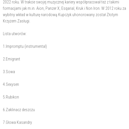
2022 roku. W trakcie swojej muzycznej kariery współpracował też z takimi
formacjami jak m.in. Aion, Panzer X, Esqarial, Kruk i Non Iron. W 2012 roku za
wybitny wkład w kulturę narodową Kupczyk uhonorowany został Złotym
Krzyżem Zasługi.
Lista utworów:
1.Impromptu (instrumental)
2.Emigrant
3.Sowa
4.Sexysen
5.Rubikon
6.Zaklinacz deszczu
7.Głowa Kasandry