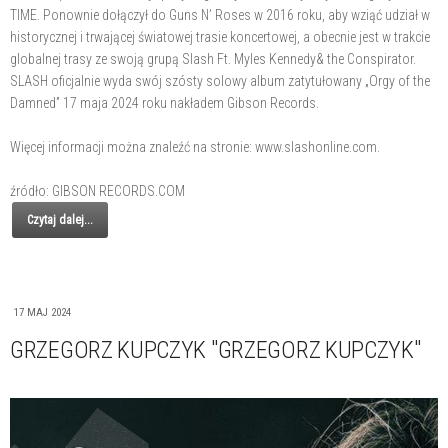
TIME. Ponownie dołączył do Guns N’ Roses w 2016 roku, aby wziąć udział w
historycznej i trwającej światowej trasie koncertowej, a obecnie jest w trakcie
globalnej trasy ze swoją grupą Slash Ft. Myles Kennedy& the Conspirator.
SLASH oficjalnie wyda swój szósty solowy album zatytułowany „Orgy of the
Damned” 17 maja 2024 roku nakładem Gibson Records.
Więcej informacji można znaleźć na stronie: www.slashonline.com.
źródło: GIBSON RECORDS.COM
Czytaj dalej...
17 MAJ 2024
GRZEGORZ KUPCZYK "GRZEGORZ KUPCZYK"