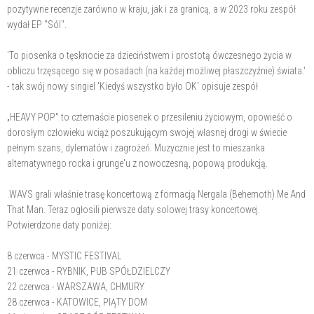
pozytywne recenzje zarówno w kraju, jak i za granicą, a w 2023 roku zespół
wydał EP "Sól".
'To piosenka o tęsknocie za dzieciństwem i prostotą ówczesnego życia w
obliczu trzęsącego się w posadach (na każdej możliwej płaszczyźnie) świata.'
- tak swój nowy singiel 'Kiedyś wszystko było OK' opisuje zespół
„HEAVY POP" to czternaście piosenek o przesileniu życiowym, opowieść o
dorosłym człowieku wciąż poszukującym swojej własnej drogi w świecie
pełnym szans, dylematów i zagrożeń. Muzycznie jest to mieszanka
alternatywnego rocka i grunge'u z nowoczesną, popową produkcją.
.WAVS grali właśnie trasę koncertową z formacją Nergala (Behemoth) Me And
That Man. Teraz ogłosili pierwsze daty solowej trasy koncertowej.
Potwierdzone daty poniżej:
8 czerwca - MYSTIC FESTIVAL
21 czerwca - RYBNIK, PUB SPÓŁDZIELCZY
22 czerwca - WARSZAWA, CHMURY
28 czerwca - KATOWICE, PIĄTY DOM