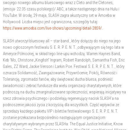
swojego nowego albumu bluesowego wraz z Cleto and the Cletones,
(emisja- 22:35 czasu polskiego)/ ABC, a także następnego dnia na Hulu i
YouTube. W środę, 29 maja, SLASH zagra akustyczny set w Amoeba w
Hollywood. Liczba miejsc jest ograniczona, szczegóły tutaj:
https://www.amoeba.com/live-shows/upcoming/detail-2859/.
SLASH utworzył bluesowy all – star band , który dołączy do niego na jego
nowo ogłoszonym festiwalu S. E. R. P. E. N. T. ,odbywającym się tego lata w
Ameryce Północnej, w skład tego line-upu wchodzą: Warren Haynes Band,
Keb ‘Mo, Christone „Kingfish” Ingram, Robert Randolph, Samantha Fish, Eric
Gales, ZZ Ward, Jackie Venson i Larkin Poe. Festiwal S. E. R. P. E. N. T. , który
oznacza Solidarność, Zaangażowanie, Przywrócenie, Pokój, Równość i
Tolerancję, zgromadzi fanów, aby świętować ducha bluesa, podnieść
świadomość i zebrać fundusze dla wielu organizacji charytatywnych, które
podnoszą na duchu zmarginalizowane społeczności, wspierają inicjatywy na
rzecz zdrowia psychicznego i podzielają regenerujący nacisk SLASH’a na
podnoszenie jakości życia z korzyścią dla wszystkich. Część wpływów ze
sprzedaży każdego pakietu VIP i biletów festiwalowego S. E. R. P. E. N. T.
zostanie przekazana bezpośrednio następującym organizacjom
charytatywnym wybranym przez SLASHa: The Equal Justice Initiative, Know