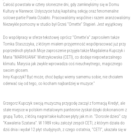
Całość powstała w cztery słoneczne dni, gdy zamknęliśmy się w Domu
Kultury w Narewce. Usłyszycie tutaj kapitalną sekcję oraz fenomenalne
solowe partie Pawła Oziabło. Pracowaliśmy wspólnie i razem aranżowaliśmy.
Niezwykle pomocny w studio był Grześ "Ornette" Stępień. Jest wyjątkowy.
Do współpracy w sferze tekstowej oprócz "Ornette'a" zaprosiłem także
Tomka Staszczyka, z którym miałem przyjemność współpracować już przy
poprzednich płytach.Moje zaproszenie przyjęła także Magdalena Kupczyk i
Maria "MARIHUANA" Wietrzykowska (CETI), co dodaje niepowtarzalnego
klimatu. Marysia jak zwykle wprowadza coś nieuchwytnego, magicznego
swoim głosem.
Inny Kupczyk? Być może, choć będąc wierny samemu sobie, nie chciałem
oderwać się od tego, co kocham najbardziej w muzyce."
Grzegorz Kupczyk swoją muzyczną przygodę zaczął z formacją Kredyt, ale
stałe miejsce w polskim metalowym panteonie zyskał dzięki dokonaniom z
grupą Turbo, z którą nagrał takie kultowe płyty jak m.in. "Dorosłe dzieci" czy
"Kawaleria Szatana". W 1989 roku założył zespół CETI, z którym działa do
dziś dnia i wydał 12 płyt studyjnych, z czego ostatnia, "CETI", ukazała się w