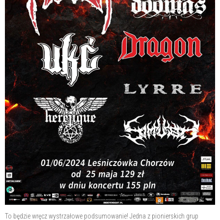
To będzie wręcz wystrzałowe podsumowanie! Jedna z pionierskich grup