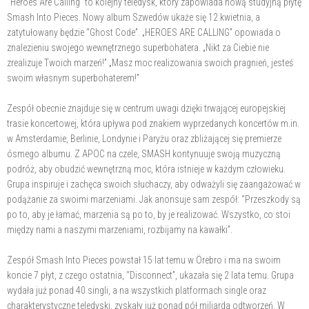
“Heroes Are Calling” to kolejny teledysk, który zapowiada nową studyjną płytę
Smash Into Pieces. Nowy album Szwedów ukaże się 12 kwietnia, a
zatytułowany będzie “Ghost Code”. „HEROES ARE CALLING” opowiada o
znalezieniu swojego wewnętrznego superbohatera. „Nikt za Ciebie nie
zrealizuje Twoich marzeń!” „Masz moc realizowania swoich pragnień, jesteś
swoim własnym superbohaterem!”
Zespół obecnie znajduje się w centrum uwagi dzięki trwającej europejskiej
trasie koncertowej, która upływa pod znakiem wyprzedanych koncertów m.in.
w Amsterdamie, Berlinie, Londynie i Paryżu oraz zbliżającej się premierze
ósmego albumu. Z APOC na czele, SMASH kontynuuje swoją muzyczną
podróż, aby obudzić wewnętrzną moc, która istnieje w każdym człowieku.
Grupa inspiruje i zachęca swoich słuchaczy, aby odważyli się zaangażować w
podążanie za swoimi marzeniami. Jak anonsuje sam zespół: “Przeszkody są
po to, aby je łamać, marzenia są po to, by je realizować. Wszystko, co stoi
między nami a naszymi marzeniami, rozbijamy na kawałki”.
Zespół Smash Into Pieces powstał 15 lat temu w Örebro i ma na swoim
koncie 7 płyt, z czego ostatnia, “Disconnect”, ukazała się 2 lata temu. Grupa
wydała już ponad 40 singli, a na wszystkich platformach single oraz
charakterystyczne teledyski, zyskały już ponad pół miliarda odtworzeń. W