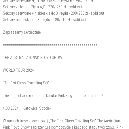
Sektory czerwone H,J + zielone H,J + Płyta B - 240/ 270 zł
Sektory zielone + Płyta A,C - 220/ 250 zł - sold out
Sektory czerwone + niebieskie do X rzędu - 200/230 zł - sold out
Sektory niebieskie od XI rzędu - 180/210 zł - sold out
Zapraszamy serdecznie!
===============================================
THE AUSTRALIAN PINK FLOYD SHOW
WORLD TOUR 2024
"The 1st Class Travelling Set"
The biggest and most spectacular Pink Floyd tribute of all time!
4.03.2024 – Katowice, Spodek
W ramach trasy koncertowej „The First Class Traveling Set” The Australian
Pink Floyd Show zaprezentuje kompozycje z każdego etapu twórczości Pink