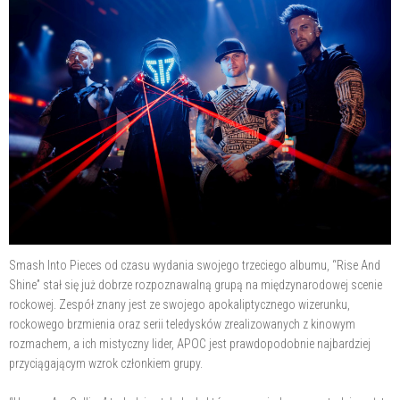
Smash Into Pieces od czasu wydania swojego trzeciego albumu, “Rise And
Shine” stał się już dobrze rozpoznawalną grupą na międzynarodowej scenie
rockowej. Zespół znany jest ze swojego apokaliptycznego wizerunku,
rockowego brzmienia oraz serii teledysków zrealizowanych z kinowym
rozmachem, a ich mistyczny lider, APOC jest prawdopodobnie najbardziej
przyciągającym wzrok członkiem grupy.