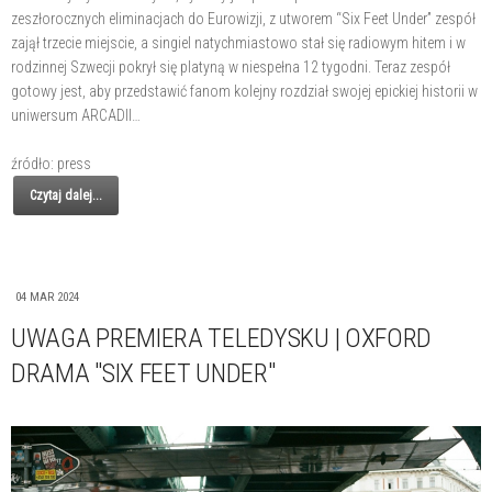
zeszłorocznych eliminacjach do Eurowizji, z utworem “Six Feet Under” zespół
zajął trzecie miejscie, a singiel natychmiastowo stał się radiowym hitem i w
rodzinnej Szwecji pokrył się platyną w niespełna 12 tygodni. Teraz zespół
gotowy jest, aby przedstawić fanom kolejny rozdział swojej epickiej historii w
uniwersum ARCADII…
źródło: press
Czytaj dalej...
04 MAR 2024
UWAGA PREMIERA TELEDYSKU | OXFORD
DRAMA "SIX FEET UNDER"