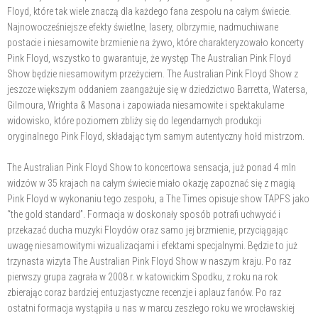
Floyd, które tak wiele znaczą dla każdego fana zespołu na całym świecie.
Najnowocześniejsze efekty świetlne, lasery, olbrzymie, nadmuchiwane
postacie i niesamowite brzmienie na żywo, które charakteryzowało koncerty
Pink Floyd, wszystko to gwarantuje, że występ The Australian Pink Floyd
Show będzie niesamowitym przeżyciem. The Australian Pink Floyd Show z
jeszcze większym oddaniem zaangażuje się w dziedzictwo Barretta, Watersa,
Gilmoura, Wrighta & Masona i zapowiada niesamowite i spektakularne
widowisko, które poziomem zbliży się do legendarnych produkcji
oryginalnego Pink Floyd, składając tym samym autentyczny hołd mistrzom.
The Australian Pink Floyd Show to koncertowa sensacja, już ponad 4 mln
widzów w 35 krajach na całym świecie miało okazję zapoznać się z magią
Pink Floyd w wykonaniu tego zespołu, a The Times opisuje show TAPFS jako
“the gold standard”. Formacja w doskonały sposób potrafi uchwycić i
przekazać ducha muzyki Floydów oraz samo jej brzmienie, przyciągając
uwagę niesamowitymi wizualizacjami i efektami specjalnymi. Będzie to już
trzynasta wizyta The Australian Pink Floyd Show w naszym kraju. Po raz
pierwszy grupa zagrała w 2008 r. w katowickim Spodku, z roku na rok
zbierając coraz bardziej entuzjastyczne recenzje i aplauz fanów. Po raz
ostatni formacja wystąpiła u nas w marcu zeszłego roku we wrocławskiej