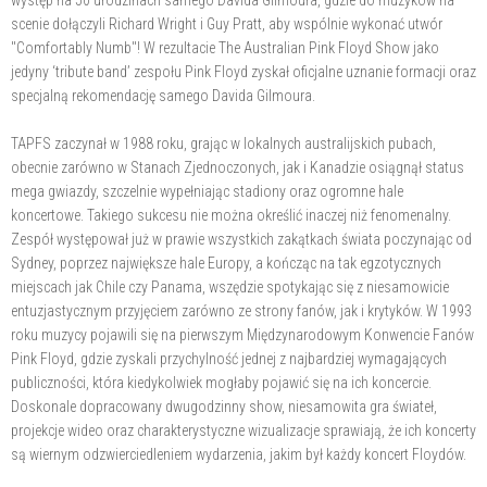
występ na 50 urodzinach samego Davida Gilmoura, gdzie do muzyków na
scenie dołączyli Richard Wright i Guy Pratt, aby wspólnie wykonać utwór
"Comfortably Numb"! W rezultacie The Australian Pink Floyd Show jako
jedyny ‘tribute band’ zespołu Pink Floyd zyskał oficjalne uznanie formacji oraz
specjalną rekomendację samego Davida Gilmoura.
TAPFS zaczynał w 1988 roku, grając w lokalnych australijskich pubach,
obecnie zarówno w Stanach Zjednoczonych, jak i Kanadzie osiągnął status
mega gwiazdy, szczelnie wypełniając stadiony oraz ogromne hale
koncertowe. Takiego sukcesu nie można określić inaczej niż fenomenalny.
Zespół występował już w prawie wszystkich zakątkach świata poczynając od
Sydney, poprzez największe hale Europy, a kończąc na tak egzotycznych
miejscach jak Chile czy Panama, wszędzie spotykając się z niesamowicie
entuzjastycznym przyjęciem zarówno ze strony fanów, jak i krytyków. W 1993
roku muzycy pojawili się na pierwszym Międzynarodowym Konwencie Fanów
Pink Floyd, gdzie zyskali przychylność jednej z najbardziej wymagających
publiczności, która kiedykolwiek mogłaby pojawić się na ich koncercie.
Doskonale dopracowany dwugodzinny show, niesamowita gra świateł,
projekcje wideo oraz charakterystyczne wizualizacje sprawiają, że ich koncerty
są wiernym odzwierciedleniem wydarzenia, jakim był każdy koncert Floydów.