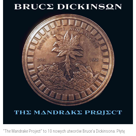
"The Mandrake Project" to 10 nowych utworów Bruce'a Dickinsona. Płytę