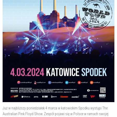
Już w najbliższy poniedziałek 4 marca w katowickim Spodku wystąpi The
Australian Pink Floyd Show. Zespół pojawi się w Polsce w ramach swojej