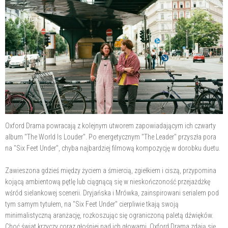
Oxford Drama powracają z kolejnym utworem zapowiadającym ich czwarty
album "The World Is Louder". Po energetycznym "The Leader" przyszła pora
na "Six Feet Under", chyba najbardziej filmową kompozycję w dorobku duetu.
Zawieszona gdzieś między życiem a śmiercią, zgiełkiem i ciszą, przypomina
kojącą ambientową pętlę lub ciągnącą się w nieskończoność przejażdżkę
wśród sielankowej scenerii. Dryjańska i Mrówka, zainspirowani serialem pod
tym samym tytułem, na "Six Feet Under" cierpliwie tkają swoją
minimalistyczną aranżację, rozkoszując się ograniczoną paletą dźwięków.
Choć świat krzyczy coraz głośniej nad ich głowami, Oxford Drama zdają się