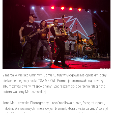
2 marca w Miejsko Gminnym Domu Kultury w Głogowie Małopolskim odbył
się koncert legendy rocka TSA MNKWL. Formacja promowała najnowszy
album zatytułowany "Niepokonany". Zapraszam do obejrzenia relacji foto
autorstwa Ilony Matuszewskiej.
Ilona Matuszewska Photography – rock’n’rollowa dusza, fotograf z pasji,
miłośniczka rockowych i metalowych brzmień, która uważa, że „rudy” to styl