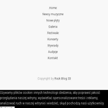
Home
Newsy muzyczne
Nowe płyty
Galeria
Festiwale
Koncerty
Wywiady
Audycje
Kontakt
Copyright by
Rock Blog 33
Używamy plików cookie i innych technologii śledzenia, aby poprawić jakość
przeglądania naszej witryny, wyświetlać spersonalizowane treści i reklamy,
analizować ruch w naszej witrynie i wiedzieć, skąd pochodzą nasi użytkownicy.