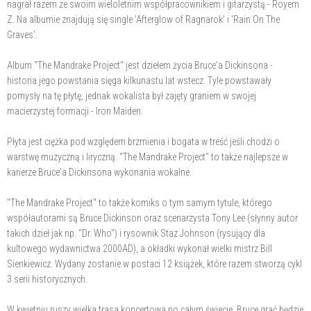
nagrał razem ze swoim wieloletnim współpracownikiem i gitarzystą - Royem
Z. Na albumie znajdują się single 'Afterglow of Ragnarok' i 'Rain On The
Graves'.
Album "The Mandrake Project" jest dziełem życia Bruce'a Dickinsona -
historia jego powstania sięga kilkunastu lat wstecz. Tyle powstawały
pomysły na tę płytę, jednak wokalista był zajęty graniem w swojej
macierzystej formacji - Iron Maiden.
Płyta jest ciężka pod względem brzmienia i bogata w treść jeśli chodzi o
warstwę muzyczną i liryczną. "The Mandrake Project" to także najlepsze w
karierze Bruce'a Dickinsona wykonania wokalne.
"The Mandrake Project" to także komiks o tym samym tytule, którego
współautorami są Bruce Dickinson oraz scenarzysta Tony Lee (słynny autor
takich dzieł jak np. "Dr. Who") i rysownik Staz Johnson (rysujący dla
kultowego wydawnictwa 2000AD), a okładki wykonał wielki mistrz Bill
Sienkiewicz. Wydany zostanie w postaci 12 książek, które razem stworzą cykl
3 serii historycznych.
W kwietniu ruszy wielka trasa koncertowa po całym świecie. Bruce grać będzie