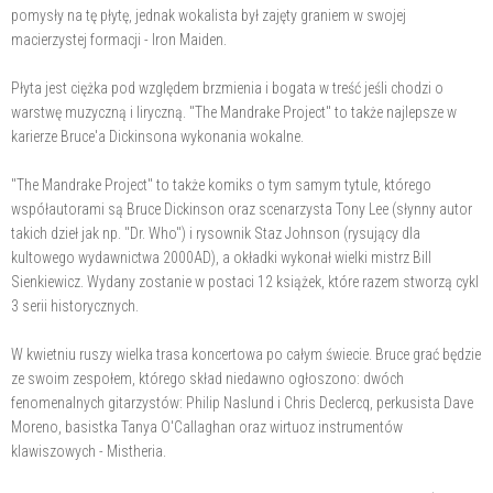
pomysły na tę płytę, jednak wokalista był zajęty graniem w swojej
macierzystej formacji - Iron Maiden.
Płyta jest ciężka pod względem brzmienia i bogata w treść jeśli chodzi o
warstwę muzyczną i liryczną. "The Mandrake Project" to także najlepsze w
karierze Bruce'a Dickinsona wykonania wokalne.
"The Mandrake Project" to także komiks o tym samym tytule, którego
współautorami są Bruce Dickinson oraz scenarzysta Tony Lee (słynny autor
takich dzieł jak np. "Dr. Who") i rysownik Staz Johnson (rysujący dla
kultowego wydawnictwa 2000AD), a okładki wykonał wielki mistrz Bill
Sienkiewicz. Wydany zostanie w postaci 12 książek, które razem stworzą cykl
3 serii historycznych.
W kwietniu ruszy wielka trasa koncertowa po całym świecie. Bruce grać będzie
ze swoim zespołem, którego skład niedawno ogłoszono: dwóch
fenomenalnych gitarzystów: Philip Naslund i Chris Declercq, perkusista Dave
Moreno, basistka Tanya O'Callaghan oraz wirtuoz instrumentów
klawiszowych - Mistheria.