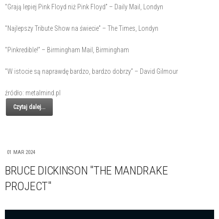
"Grają lepiej Pink Floyd niż Pink Floyd” – Daily Mail, Londyn
"Najlepszy Tribute Show na świecie” – The Times, Londyn
"Pinkredible!” – Birmingham Mail, Birmingham
"W istocie są naprawdę bardzo, bardzo dobrzy” – David Gilmour
źródło: metalmind.pl
Czytaj dalej...
01 MAR 2024
BRUCE DICKINSON "THE MANDRAKE
PROJECT"