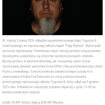
W sobotę 2 marca 2024 odbędzie się premiera nowego klipu Toguslav B. ,
zrealizowanego do najnowszego albumu kapeli "Piąty Wymiar". Wybór padł
na numer zatytułowany "Internetowa nacja" swoisty protest-song przeciwko
dzisiejszemu uzależnieniu się od portali społecznościowych i internetu .
Mocny,zarówno w warstwie tekstowej, jak i muzycznej, utwór został
zilustrowany obrazem autorstwa Drone Effect z Ełku pod kierowniczym okiem
Piotra Łoniewskiego. Sceny koncertowe zawarte na klipie zostały m.in
zrealizowane w Pubie Pod Ratuszem w Łomży podczas koncertu
promocyjnego najnowszego albumu Toguslav B, który odbył się 9 grudnia
2023 roku. Dokładnie w sobotę klip zostanie odpalony o godz. 15.00 na
kanale youtubowym zespołu.
źródło: M-ART Artistic Agency & M-ART Mundus