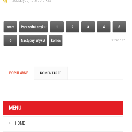
Subskrybuj to źródło RSS
start
Poprzedni artykuł
1
2
3
4
5
Strona 6 z 6
6
Następny artykuł
koniec
POPULARNE
KOMENTARZE
MENU
HOME