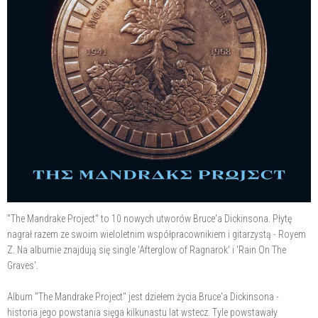
"The Mandrake Project" to 10 nowych utworów Bruce'a Dickinsona. Płytę
nagrał razem ze swoim wieloletnim współpracownikiem i gitarzystą - Royem
Z. Na albumie znajdują się single 'Afterglow of Ragnarok' i 'Rain On The
Graves'.
Album "The Mandrake Project" jest dziełem życia Bruce'a Dickinsona -
historia jego powstania sięga kilkunastu lat wstecz. Tyle powstawały