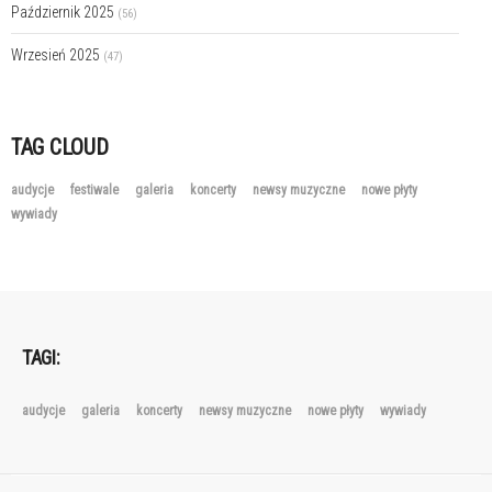
Październik 2025
(56)
Wrzesień 2025
(47)
TAG CLOUD
audycje
festiwale
galeria
koncerty
newsy muzyczne
nowe płyty
wywiady
TAGI:
audycje
galeria
koncerty
newsy muzyczne
nowe płyty
wywiady