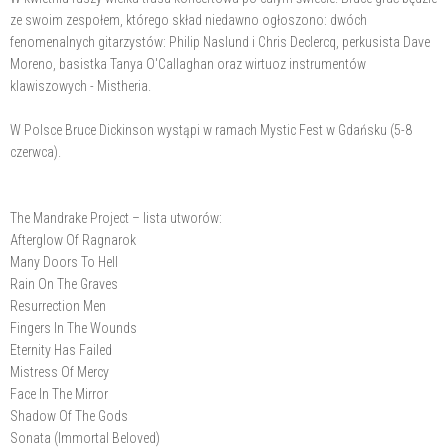
ze swoim zespołem, którego skład niedawno ogłoszono: dwóch
fenomenalnych gitarzystów: Philip Naslund i Chris Declercq, perkusista Dave
Moreno, basistka Tanya O'Callaghan oraz wirtuoz instrumentów
klawiszowych - Mistheria.
W Polsce Bruce Dickinson wystąpi w ramach Mystic Fest w Gdańsku (5-8
czerwca).
The Mandrake Project – lista utworów:
Afterglow Of Ragnarok
Many Doors To Hell
Rain On The Graves
Resurrection Men
Fingers In The Wounds
Eternity Has Failed
Mistress Of Mercy
Face In The Mirror
Shadow Of The Gods
Sonata (Immortal Beloved)