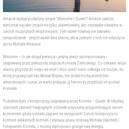
Amarok wydaje podwójny singiel "Welcome / Queen"! Amarok zawsze
wyróżniał się jako zespół nie tylko utalentowany, ale i niezwykle odważny w
swoich muzycznych eksploracjach. Tym razem również nie zabrakło
niespodzianek - zespół wydał dwa utwory, ale w żadnym z nich nie usłyszycie
głosu Michała Wojtasa!
Welcome – to jak dotąd pierwszy i jedyny utwór skomponowany i
zaśpiewany przez perkusistę zespołu Konrada Zielińskiego. Co ciekawe, wizja
utworu przyszła do niego we śnie! I choć utwór nieco odbiega od muzyki, do
której przyzwyczaił nas Michał Wojtas, ten dodał trochę przestrzeni
amarokowych i uznał, że warto pokazać ją fanom by przybliżyć im postać
Konrada.
Podobnie było z kompozycją zaśpiewaną przez Kornela – Queen. W obydwu
utworach zamiast tradycyjnych solówek usłyszymy przypominające swoim
brzmieniem gitarę solówki zagrane na skrzypcach! Całość kompozycji to
kontrast delikatnych brzmień z płynącą gitarą stołową Michała (lapsteel) i
fortepianem Kornela, z mocną triphopowo-grunge'ową energią.