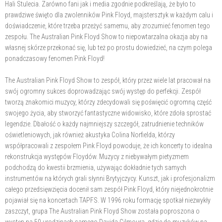
Hali Stulecia. Zarówno fani jak i media zgodnie podkreślają, że było to
prawdziwe święto dla zwolenników Pink Floyd, majstersztyk w każdym calu i
doświadczenie, które trzeba przeżyć samemu, aby zrozumieć fenomen tego
zespołu. The Australian Pink Floyd Show to niepowtarzalna okazja aby na
własnej skórze przekonać się, lub też po prostu dowiedzieć, na czym polega
ponadczasowy fenomen Pink Floyd!
The Australian Pink Floyd Show to zespół, który przez wiele lat pracował na
swój ogromny sukces doprowadzając swój występ do perfekcji. Zespół
tworzą znakomici muzycy, którzy zdecydowali się poświęcić ogromną część
swojego życia, aby stworzyć fantastyczne widowisko, które zdoła sprostać
legendzie. Dbałość o każdy najmniejszy szczegół, zatrudnienie techników
oświetleniowych, jak również akustyka Colina Norfielda, którzy
współpracowali z zespołem Pink Floyd powoduje, że ich koncerty to idealna
rekonstrukcja występów Floydów. Muzycy z niebywałym pietyzmem
podchodzą do kwestii brzmienia, używając dokładnie tych samych
instrumentów na których grali słynni Brytyjczycy. Kunszt, jak i profesjonalizm
całego przedsięwzięcia docenił sam zespół Pink Floyd, który niejednokrotnie
pojawiał się na koncertach TAPFS. W 1996 roku formację spotkał niezwykły
zaszczyt, grupa The Australian Pink Floyd Show została poproszona o