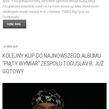
życia. "Fotografuję koncerty, ale równie ogromne emocje budzą sesje
fotograficzne zespołów, a jest ich na moim koncie już kilka. Przed moim
obiektywem stanęli muzycy m.in. z Huntera, TURBO, Big Cyca czy
Proletaryatu".
Czytaj dalej...
02 MAR 2024
KOLEJNY KLIP DO NAJNOWSZEGO ALBUMU
"PIĄTY WYMIAR" ZESPOŁU TOGUSLAV B. JUŻ
GOTOWY