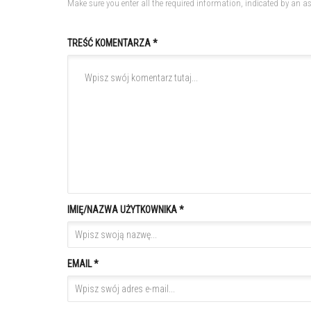
Make sure you enter all the required information, indicated by an as
TREŚĆ KOMENTARZA *
IMIĘ/NAZWA UŻYTKOWNIKA *
EMAIL *