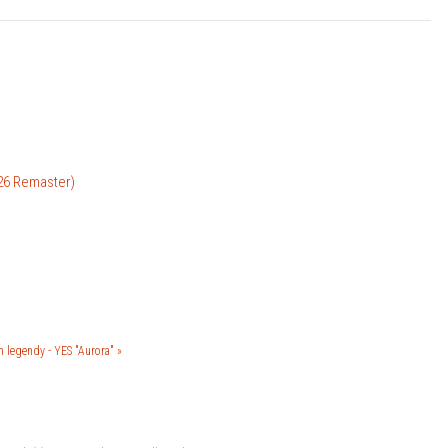
026 Remaster)
legendy - YES "Aurora" »