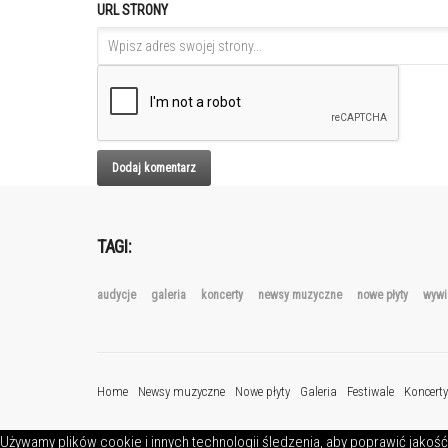
URL STRONY
TAGI:
audycje
galeria
koncerty
newsy muzyczne
nowe płyty
wywi
Home
Newsy muzyczne
Nowe płyty
Galeria
Festiwale
Koncerty
Używamy plików cookie i innych technologii śledzenia, aby poprawić jakość 