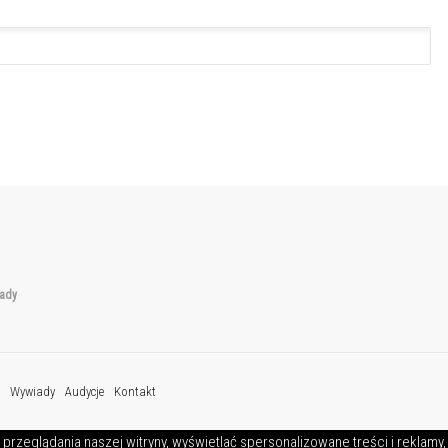
ady
Wywiady
Audycje
Kontakt
przeglądania naszej witryny, wyświetlać spersonalizowane treści i reklamy,