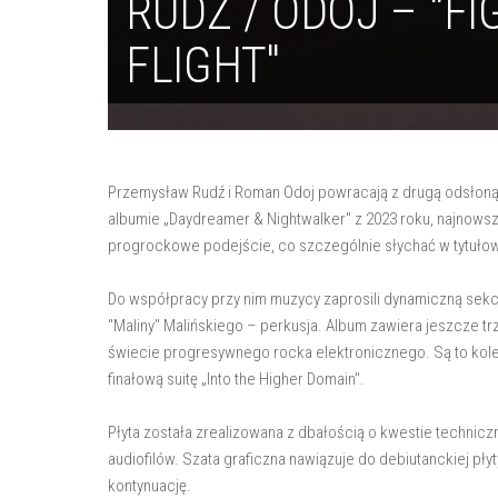
RUDŹ / ODOJ – "FI
FLIGHT"
Przemysław Rudź i Roman Odoj powracają z drugą odsłoną
albumie „Daydreamer & Nightwalker" z 2023 roku, najnowsza 
progrockowe podejście, co szczególnie słychać w tytułow
Do współpracy przy nim muzycy zaprosili dynamiczną sekc
"Maliny" Malińskiego – perkusja. Album zawiera jeszcz
świecie progresywnego rocka elektronicznego. Są to kole
finałową suitę „Into the Higher Domain".
Płyta została zrealizowana z dbałością o kwestie techni
audiofilów. Szata graficzna nawiązuje do debiutanckiej pły
kontynuację.