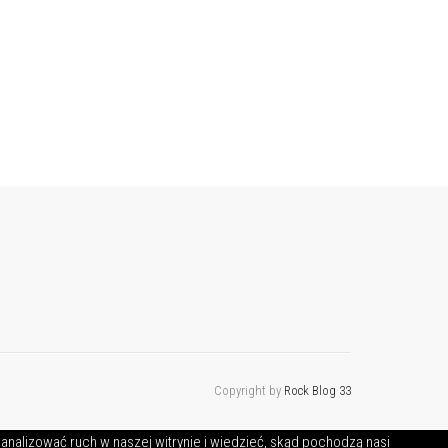
Copyright by
Rock Blog 33
 analizować ruch w naszej witrynie i wiedzieć, skąd pochodzą nasi