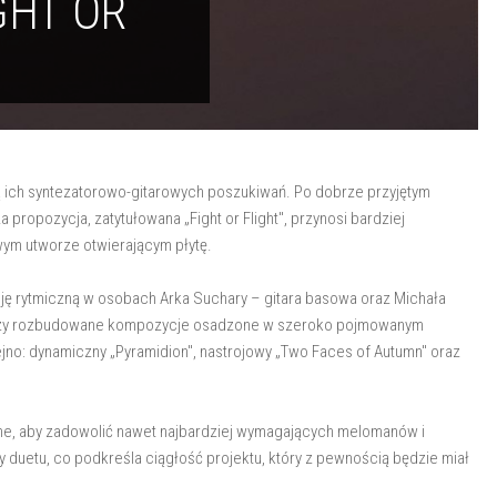
GHT OR
 ich syntezatorowo-gitarowych poszukiwań. Po dobrze przyjętym
propozycja, zatytułowana „Fight or Flight", przynosi bardziej
ym utworze otwierającym płytę.
ję rytmiczną w osobach Arka Suchary – gitara basowa oraz Michała
e trzy rozbudowane kompozycje osadzone w szeroko pojmowanym
jno: dynamiczny „Pyramidion", nastrojowy „Two Faces of Autumn" oraz
czne, aby zadowolić nawet najbardziej wymagających melomanów i
ty duetu, co podkreśla ciągłość projektu, który z pewnością będzie miał