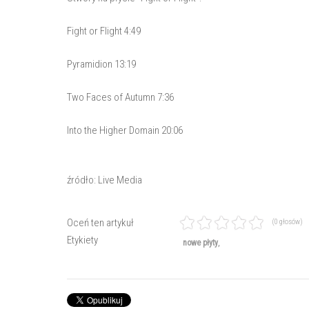
Fight or Flight 4:49
Pyramidion 13:19
Two Faces of Autumn 7:36
Into the Higher Domain 20:06
źródło: Live Media
Oceń ten artykuł
(0 głosów)
Etykiety
nowe płyty