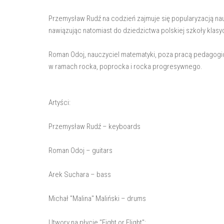
Przemysław Rudź na codzień zajmuje się popularyzacją nauk
nawiązując natomiast do dziedzictwa polskiej szkoły klasy
Roman Odoj, nauczyciel matematyki, poza pracą pedagogi
w ramach rocka, poprocka i rocka progresywnego.
Artyści:
Przemysław Rudź – keyboards
Roman Odoj – guitars
Arek Suchara – bass
Michał "Malina" Maliński – drums
Utwory na płycie "Fight or Flight":