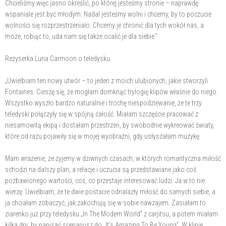
Chcieliśmy więc jasno określić, po której jesteśmy stronie – naprawdę
wspaniale jest być młodym. Nadal jesteśmy wolni i chcemy, by to poczucie
wolności się rozprzestrzeniało. Chcemy je chronić dla tych wokół nas, a
może, robiąc to, uda nam się także ocalić je dla siebie.”
Reżyserka Luna Carmoon o teledysku:
„Uwielbiam ten nowy utwór – to jeden z moich ulubionych, jakie stworzyli
Fontaines. Cieszę się, że mogłam domknąć trylogię klipów właśnie do niego.
Wszystko wyszło bardzo naturalnie i trochę niespodziewanie, że te trzy
teledyski połączyły się w spójną całość. Miałam szczęście pracować z
niesamowitą ekipą i dostałam przestrzeń, by swobodnie wykreować światy,
które od razu pojawiły się w mojej wyobraźni, gdy usłyszałam muzykę.
Mam wrażenie, że żyjemy w dziwnych czasach, w których romantyczna miłość
schodzi na dalszy plan, a relacje i uczucia są przedstawiane jako coś
pozbawionego wartości, coś, co przestaje interesować ludzi. Ja w to nie
wierzę. Uwielbiam, że te dwie postacie odnalazły miłość do samych siebie, a
ja chciałam zobaczyć, jak zakochują się w sobie nawzajem. Zasiałam to
ziarenko już przy teledysku „In The Modern World” z carjitsu, a potem miałam
kilka dni, by napisać scenariusz do „It’s Amazing To Be Young”. W klipie