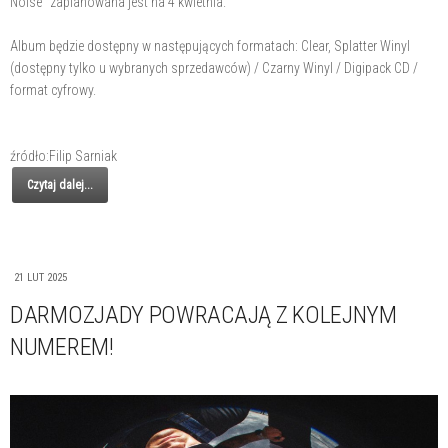
Noise" zaplanowana jest na 4 kwietnia.
Album będzie dostępny w następujących formatach: Clear, Splatter Winyl
(dostępny tylko u wybranych sprzedawców) / Czarny Winyl / Digipack CD /
format cyfrowy.
źródło:Filip Sarniak
Czytaj dalej...
21 LUT 2025
DARMOZJADY POWRACAJĄ Z KOLEJNYM
NUMEREM!