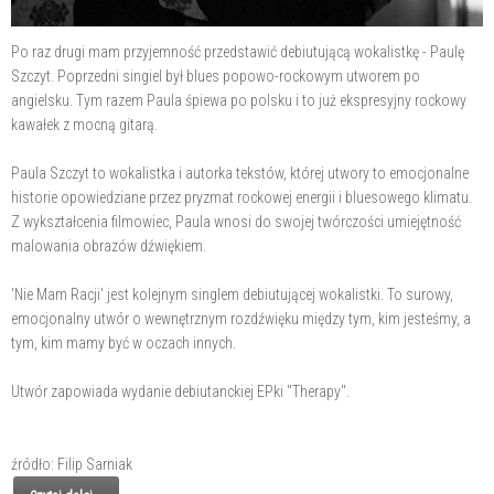
Po raz drugi mam przyjemność przedstawić debiutującą wokalistkę - Paulę
Szczyt. Poprzedni singiel był blues popowo-rockowym utworem po
angielsku. Tym razem Paula śpiewa po polsku i to już ekspresyjny rockowy
kawałek z mocną gitarą.
Paula Szczyt to wokalistka i autorka tekstów, której utwory to emocjonalne
historie opowiedziane przez pryzmat rockowej energii i bluesowego klimatu.
Z wykształcenia filmowiec, Paula wnosi do swojej twórczości umiejętność
malowania obrazów dźwiękiem.
'Nie Mam Racji' jest kolejnym singlem debiutującej wokalistki. To surowy,
emocjonalny utwór o wewnętrznym rozdźwięku między tym, kim jesteśmy, a
tym, kim mamy być w oczach innych.
Utwór zapowiada wydanie debiutanckiej EPki "Therapy".
źródło: Filip Sarniak