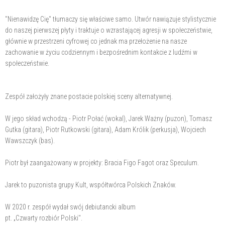
"Nienawidzę Cię" tłumaczy się właściwe samo. Utwór nawiązuje stylistycznie
do naszej pierwszej płyty i traktuje o wzrastającej agresji w społeczeństwie,
głównie w przestrzeni cyfrowej co jednak ma przełożenie na nasze
zachowanie w życiu codziennym i bezpośrednim kontakcie z ludźmi w
społeczeństwie.
Zespół założyły znane postacie polskiej sceny alternatywnej.
W jego skład wchodzą - Piotr Połać (wokal), Jarek Ważny (puzon), Tomasz
Gutka (gitara), Piotr Rutkowski (gitara), Adam Królik (perkusja), Wojciech
Wawszczyk (bas).
Piotr był zaangażowany w projekty: Bracia Figo Fagot oraz Speculum.
Jarek to puzonista grupy Kult, współtwórca Polskich Znaków.
W 2020 r. zespół wydał swój debiutancki album
pt. „Czwarty rozbiór Polski".