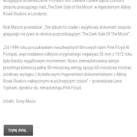
wciągające doświadczenie. Ponadto film zawiera rzadkie ujęcia zza kulis
zespołu pracującego nad „The Dark Side of the Moon” w legendarnym Abbey
Road Studios w Londynie.
Nick Mason powiedział: „Ten album to rzadki i wyjątkowy dokument zespołu
grającego na żywo w okresie poprzedzającym ‘The Dark Side Of The Moon’”.
„Od 1994 roku poszukiwałam nieuchwytnych filmowych taśm Pink Floyd At
Pompeii, więc niedawne odkrycie oryginalnego negatywu 35 mm z 1972 roku
było bardzo wyjątkowym momentem. Nowo zremasterowana wersja
prezentuje pierwszą pełną 90-minutową wersję, łącząc 60-minutowy montaż
źródłowy występu z dodatkowymi fragmentami dokumentalnymi z Abbey
Road Studios nakręconymi w późniejszym czasie” – powiedziała Lana
Topham, dyrektor ds. remasteringu Pink Floyd.
źródło: Sony Music
Czytaj dalej...