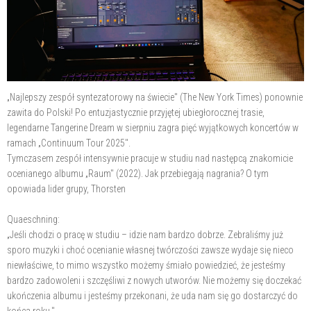
„Najlepszy zespół syntezatorowy na świecie" (The New York Times) ponownie
zawita do Polski! Po entuzjastycznie przyjętej ubiegłorocznej trasie,
legendarne Tangerine Dream w sierpniu zagra pięć wyjątkowych koncertów w
ramach „Continuum Tour 2025".
Tymczasem zespół intensywnie pracuje w studiu nad następcą znakomicie
ocenianego albumu „Raum" (2022). Jak przebiegają nagrania? O tym
opowiada lider grupy, Thorsten
Quaeschning:
„Jeśli chodzi o pracę w studiu – idzie nam bardzo dobrze. Zebraliśmy już
sporo muzyki i choć ocenianie własnej twórczości zawsze wydaje się nieco
niewłaściwe, to mimo wszystko możemy śmiało powiedzieć, że jesteśmy
bardzo zadowoleni i szczęśliwi z nowych utworów. Nie możemy się doczekać
ukończenia albumu i jesteśmy przekonani, że uda nam się go dostarczyć do
końca roku."