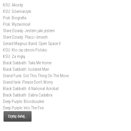
KSU: Akordy
KSU: Gówniarzyki
Pisk: Biografia
Pisk: Wyzwoliciel
Stare Dziady: Jestem jaki jestem
Stare Dziady: Płacz i śmiech
Gerard Magnus Band: Open Space II
KSU: Kto cię obroni Polsko
KSU: Za mgłą
Black Sabbath: Take Me Home
Black Sabbath: Isolated Man
Grand Funk: Got This Thing On The Move
Grand fank: Please Don't Worry
Black Sabbath: A National Acrobat
Black Sabbath: Sabra Cadabra
Deep Purple: Bloodsucker
Deep Purple: Into The Fire
Czytaj dalej...