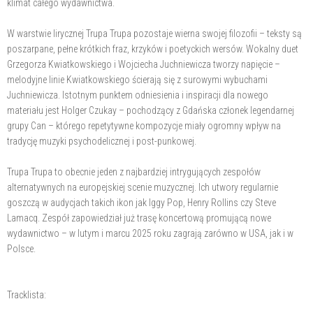
klimat całego wydawnictwa.
W warstwie lirycznej Trupa Trupa pozostaje wierna swojej filozofii – teksty są
poszarpane, pełne krótkich fraz, krzyków i poetyckich wersów. Wokalny duet
Grzegorza Kwiatkowskiego i Wojciecha Juchniewicza tworzy napięcie –
melodyjne linie Kwiatkowskiego ścierają się z surowymi wybuchami
Juchniewicza. Istotnym punktem odniesienia i inspiracji dla nowego
materiału jest Holger Czukay – pochodzący z Gdańska członek legendarnej
grupy Can – którego repetytywne kompozycje miały ogromny wpływ na
tradycję muzyki psychodelicznej i post-punkowej.
Trupa Trupa to obecnie jeden z najbardziej intrygujących zespołów
alternatywnych na europejskiej scenie muzycznej. Ich utwory regularnie
goszczą w audycjach takich ikon jak Iggy Pop, Henry Rollins czy Steve
Lamacq. Zespół zapowiedział już trasę koncertową promującą nowe
wydawnictwo – w lutym i marcu 2025 roku zagrają zarówno w USA, jak i w
Polsce.
Tracklista: