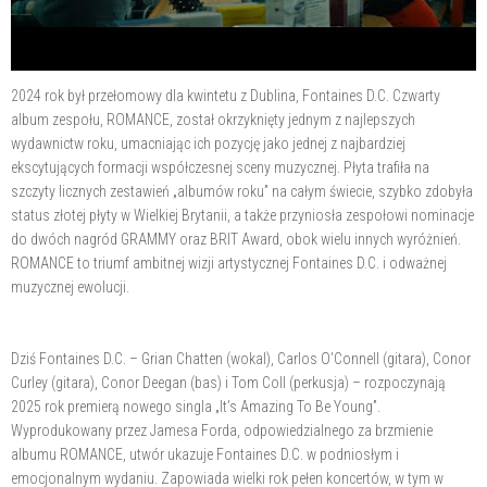
2024 rok był przełomowy dla kwintetu z Dublina, Fontaines D.C. Czwarty
album zespołu, ROMANCE, został okrzyknięty jednym z najlepszych
wydawnictw roku, umacniając ich pozycję jako jednej z najbardziej
ekscytujących formacji współczesnej sceny muzycznej. Płyta trafiła na
szczyty licznych zestawień „albumów roku” na całym świecie, szybko zdobyła
status złotej płyty w Wielkiej Brytanii, a także przyniosła zespołowi nominacje
do dwóch nagród GRAMMY oraz BRIT Award, obok wielu innych wyróżnień.
ROMANCE to triumf ambitnej wizji artystycznej Fontaines D.C. i odważnej
muzycznej ewolucji.
Dziś Fontaines D.C. – Grian Chatten (wokal), Carlos O’Connell (gitara), Conor
Curley (gitara), Conor Deegan (bas) i Tom Coll (perkusja) – rozpoczynają
2025 rok premierą nowego singla „It’s Amazing To Be Young”.
Wyprodukowany przez Jamesa Forda, odpowiedzialnego za brzmienie
albumu ROMANCE, utwór ukazuje Fontaines D.C. w podniosłym i
emocjonalnym wydaniu. Zapowiada wielki rok pełen koncertów, w tym w