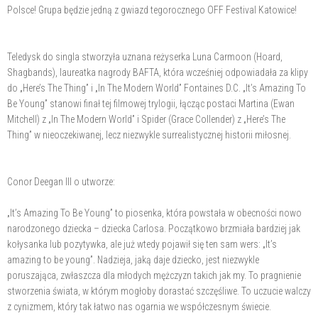
Polsce! Grupa będzie jedną z gwiazd tegorocznego OFF Festival Katowice!
Teledysk do singla stworzyła uznana reżyserka Luna Carmoon (Hoard,
Shagbands), laureatka nagrody BAFTA, która wcześniej odpowiadała za klipy
do „Here’s The Thing” i „In The Modern World” Fontaines D.C. „It’s Amazing To
Be Young” stanowi finał tej filmowej trylogii, łącząc postaci Martina (Ewan
Mitchell) z „In The Modern World” i Spider (Grace Collender) z „Here’s The
Thing” w nieoczekiwanej, lecz niezwykle surrealistycznej historii miłosnej.
Conor Deegan III o utworze:
„It’s Amazing To Be Young” to piosenka, która powstała w obecności nowo
narodzonego dziecka – dziecka Carlosa. Początkowo brzmiała bardziej jak
kołysanka lub pozytywka, ale już wtedy pojawił się ten sam wers: „It’s
amazing to be young”. Nadzieja, jaką daje dziecko, jest niezwykle
poruszająca, zwłaszcza dla młodych mężczyzn takich jak my. To pragnienie
stworzenia świata, w którym mogłoby dorastać szczęśliwe. To uczucie walczy
z cynizmem, który tak łatwo nas ogarnia we współczesnym świecie.