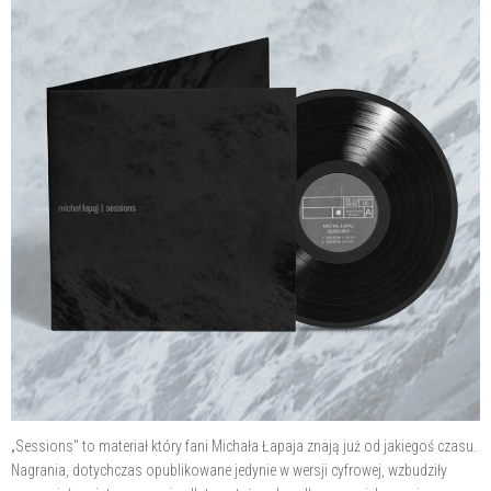
„Sessions" to materiał który fani Michała Łapaja znają już od jakiegoś czasu.
Nagrania, dotychczas opublikowane jedynie w wersji cyfrowej, wzbudziły