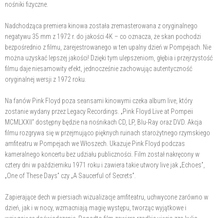
nośniki fizyczne.
Nadchodząca premiera kinowa została zremasterowana z oryginalnego
negatywu 35 mm z 1972 r. do jakości 4K – co oznacza, że skan pochodzi
bezpośrednio z filmu, zarejestrowanego w ten upalny dzień w Pompejach. Nie
można uzyskać lepszej jakości! Dzięki tym ulepszeniom, głębia i przejrzystość
filmu daje niesamowity efekt, jednocześnie zachowując autentyczność
oryginalnej wersji z 1972 roku.
Na fanów Pink Floyd poza seansami kinowymi czeka album live, który
zostanie wydany przez Legacy Recordings. „Pink Floyd Live at Pompeii
MCMLXXII” dostępny będzie na nośnikach CD, LP, Blu-Ray oraz DVD. Akcja
filmu rozgrywa się w przejmująco pięknych ruinach starożytnego rzymskiego
amfiteatru w Pompejach we Włoszech. Ukazuje Pink Floyd podczas
kameralnego koncertu bez udziału publiczności. Film został nakręcony w
cztery dni w październiku 1971 roku i zawiera takie utwory live jak „Echoes”,
„One of These Days” czy „A Saucerful of Secrets”.
Zapierające dech w piersiach wizualizacje amfiteatru, uchwycone zarówno w
dzień, jak i w nocy, wzmacniają magię występu, tworząc wyjątkowe i