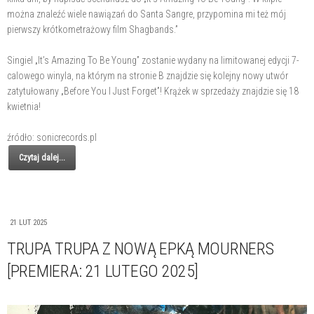
można znaleźć wiele nawiązań do Santa Sangre, przypomina mi też mój
pierwszy krótkometrażowy film Shagbands.”
Singiel „It’s Amazing To Be Young” zostanie wydany na limitowanej edycji 7-
calowego winyla, na którym na stronie B znajdzie się kolejny nowy utwór
zatytułowany „Before You I Just Forget”! Krążek w sprzedaży znajdzie się 18
kwietnia!
źródło: sonicrecords.pl
Czytaj dalej...
21 LUT 2025
TRUPA TRUPA Z NOWĄ EPKĄ MOURNERS
[PREMIERA: 21 LUTEGO 2025]