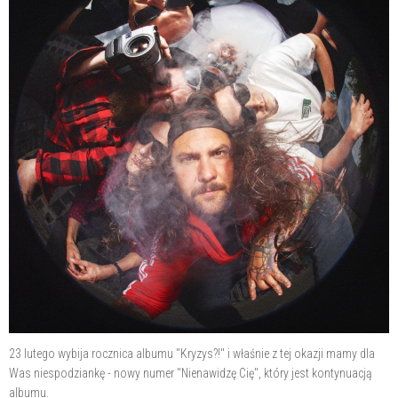
23 lutego wybija rocznica albumu "Kryzys?!" i właśnie z tej okazji mamy dla
Was niespodziankę - nowy numer "Nienawidzę Cię", który jest kontynuacją
albumu.