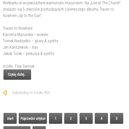
Wielbarku w województwie warmińsko-mazurskim. Na „Live at The Church"
znalazło się 5 utworów pochodzących z pierwszego albumu Traces to
Nowhere „Up to the Sun".
Traces to Nowhere:
Karolina Mazurska – wokale
Tomek Niedzielko – gitary & synths
Jan Kaliszewski – bas
Jakub Tolak – perkusja & synths
źródło: Filip Sarniak
Czytaj dalej...
Subskrybuj to źródło RSS
start
Poprzedni artykuł
1
2
3
4
5