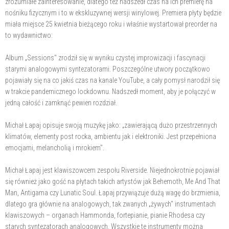
zrozumiałe zainteresowanie, dlatego też nadszedł czas na ich premierę na
nośniku fizycznym i to w ekskluzywnej wersji winylowej. Premiera płyty będzie
miała miejsce 25 kwietnia bieżącego roku i właśnie wystartował preorder na
to wydawnictwo:
Album „Sessions" zrodził się w wyniku czystej improwizacji i fascynacji
starymi analogowymi syntezatorami. Poszczególne utwory początkowo
pojawiały się na co jakiś czas na kanale YouTube, a cały pomysł narodził się
w trakcie pandemicznego lockdownu. Nadszedł moment, aby je połączyć w
jedną całość i zamknąć pewien rozdział.
Michał Łapaj opisuje swoją muzykę jako: „zawierającą dużo przestrzennych
klimatów, elementy post rocka, ambientu jak i elektroniki. Jest przepełniona
emocjami, melancholią i mrokiem".
Michał Łapaj jest klawiszowcem zespołu Riverside. Niejednokrotnie pojawiał
się również jako gość na płytach takich artystów jak Behemoth, Me And That
Man, Antigama czy Lunatic Soul. Łapaj przywiązuje dużą wagę do brzmienia,
dlatego gra głównie na analogowych, tak zwanych „żywych" instrumentach
klawiszowych – organach Hammonda, fortepianie, pianie Rhodesa czy
starych syntezatorach analogowych. Wszystkie te instrumenty można