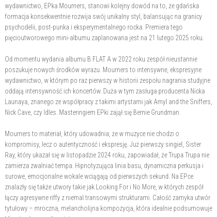
wydawnictwo, EPka Mourners, stanowi kolejny dowód na to, że gdańska
formacja konsekwentnie rozwija swój unikalny styl, balansując na granicy
psychodelii, post-punka i eksperymentalnego rocka. Premiera tego
pięcioutworowego mini-albumu zaplanowana jest na 21 lutego 2025 roku.
Od momentu wydania albumu B FLAT A w 2022 roku zespół nieustannie
poszukuje nowych środków wyrazu. Mourners to intensywne, ekspresyjne
wydawnictwo, w którym po raz pierwszy w historii zespołu nagrania studyjne
oddają intensywność ich koncertów. Duża w tym zasługa producenta Nicka
Launaya, znanego ze współpracy z takimi artystami jak Amyl and the Sniffers,
Nick Cave, czy Idles. Masteringiem EPki zajął się Bernie Grundman.
Mourners to materiał, który udowadnia, że w muzyce nie chodzi o
kompromisy, lecz o autentyczność i ekspresję. Już pierwszy singiel, Sister
Ray, który ukazał się w listopadzie 2024 roku, zapowiadał, że Trupa Trupa nie
zamierza zwalniać tempa. Hipnotyzująca linia basu, dynamiczna perkusja i
surowe, emocjonalne wokale wciągają od pierwszych sekund. Na EPce
znalazły się także utwory takie jak Looking For i No More, w których zespół
łączy agresywne riffy z niemal transowymi strukturami. Całość zamyka utwór
tytułowy – mroczna, melancholijna kompozycja, która idealnie podsumowuje