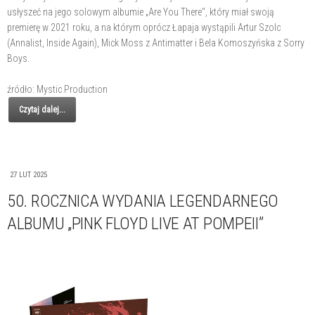
usłyszeć na jego solowym albumie „Are You There", który miał swoją
premierę w 2021 roku, a na którym oprócz Łapaja wystąpili Artur Szolc
(Annalist, Inside Again), Mick Moss z Antimatter i Bela Komoszyńska z Sorry
Boys.
źródło: Mystic Production
Czytaj dalej...
27 LUT 2025
50. ROCZNICA WYDANIA LEGENDARNEGO
ALBUMU „PINK FLOYD LIVE AT POMPEII”