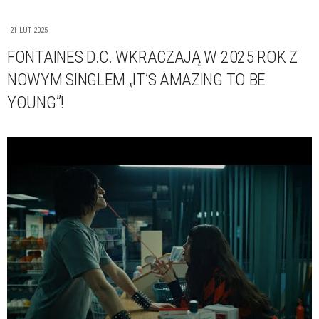
21 LUT 2025
FONTAINES D.C. WKRACZAJĄ W 2025 ROK Z
NOWYM SINGLEM „IT’S AMAZING TO BE
YOUNG”!