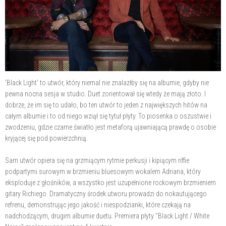
'Black Light' to utwór, który niemal nie znalazłby się na albumie, gdyby nie
pewna nocna sesja w studio. Duet zorientował się wtedy że mają złoto. I
dobrze, że im się to udało, bo ten utwór to jeden z największych hitów na
całym albumie i to od niego wziął się tytuł płyty. To piosenka o oszustwie i
zwodzeniu, gdzie czarne światło jest metaforą ujawniającą prawdę o osobie
kryjącej się pod powierzchnią.
Sam utwór opiera się na grzmiącym rytmie perkusji i kipiącym riffie
podpartymi surowym w brzmieniu bluesowym wokalem Adriana, który
eksploduje z głośników, a wszystko jest uzupełnione rockowym brzmieniem
gitary Richiego. Dramatyczny środek utworu prowadzi do nokautującego
refrenu, demonstrując jego jakość i niespodzianki, które czekają na
nadchodzącym, drugim albumie duetu. Premiera płyty "Black Light / White