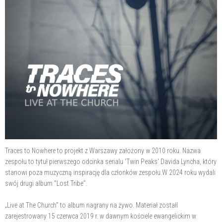
Traces to Nowhere to projekt z Warszawy założony w 2010 roku. Nazwa
zespołu to tytuł pierwszego odcinka serialu 'Twin Peaks' Davida Lyncha, który
stanowi poza muzyczną inspirację dla członków zespołu.W 2024 roku wydali
swój drugi album "Lost Tribe".
„Live at The Church" to album nagrany na żywo. Materiał zostałl
zarejestrowany 15 czerwca 2019 r. w dawnym kościele ewangelickim w