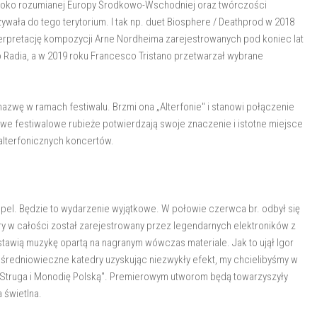
eroko rozumianej Europy Środkowo-Wschodniej oraz twórczości
wała do tego terytorium. I tak np. duet Biosphere / Deathprod w 2018
terpretację kompozycji Arne Nordheima zarejestrowanych pod koniec lat
 Radia, a w 2019 roku Francesco Tristano przetwarzał wybrane
 nazwę w ramach festiwalu. Brzmi ona „Alterfonie" i stanowi połączenie
owe festiwalowe rubieże potwierdzają swoje znaczenie i istotne miejsce
 alterfonicznych koncertów.
lpel. Będzie to wydarzenie wyjątkowe. W połowie czerwca br. odbył się
ry w całości został zarejestrowany przez legendarnych elektroników z
stawią muzykę opartą na nagranym wówczas materiale. Jak to ujął Igor
m średniowieczne katedry uzyskując niezwykły efekt, my chcielibyśmy w
 Struga i Monodię Polską". Premierowym utworom będą towarzyszyły
 świetlna.