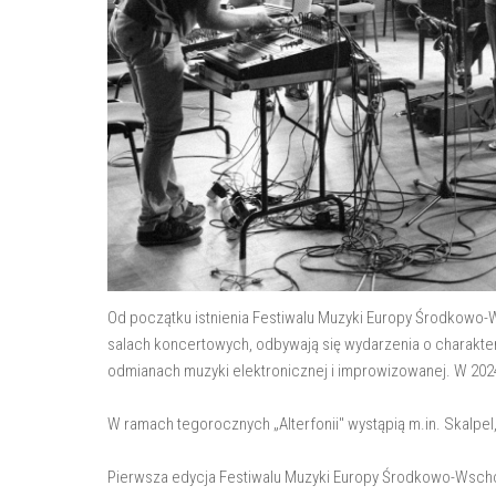
Od początku istnienia Festiwalu Muzyki Europy Środkowo-
salach koncertowych, odbywają się wydarzenia o charakter
odmianach muzyki elektronicznej i improwizowanej. W 2024 
W ramach tegorocznych „Alterfonii" wystąpią m.in. Skalpe
Pierwsza edycja Festiwalu Muzyki Europy Środkowo-Wschod