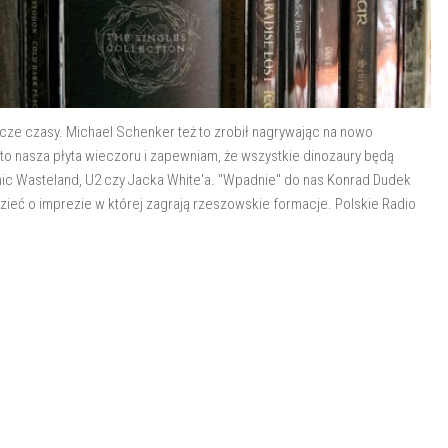
cze czasy. Michael Schenker też to zrobił nagrywając na nowo
o nasza płyta wieczoru i zapewniam, że wszystkie dinozaury będą
nic Wasteland, U2 czy Jacka White'a. "Wpadnie" do nas Konrad Dudek
ieć o imprezie w której zagrają rzeszowskie formacje. Polskie Radio