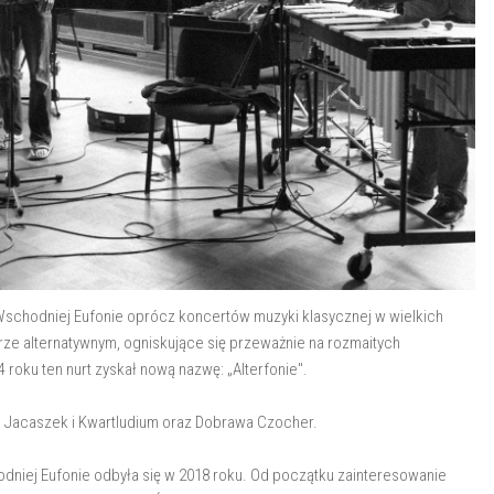
Wschodniej Eufonie oprócz koncertów muzyki klasycznej w wielkich
ze alternatywnym, ogniskujące się przeważnie na rozmaitych
roku ten nurt zyskał nową nazwę: „Alterfonie".
l, Jacaszek i Kwartludium oraz Dobrawa Czocher.
niej Eufonie odbyła się w 2018 roku. Od początku zainteresowanie