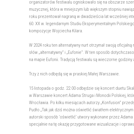
organizatorów festiwalu ogniskowało się na obszarze sz
muzycznej, która w mniejszym lub większym stopniu nawiązy
roku prezentował nagraną w dwadzieścia lat wcześniej in
60. XX w. legendarnym Studiu Eksperymentalnym Polskiego
kompozycje Wojciecha Kilara.
W 2024 roku ten alternatywny nurt otrzymał swoją oficjalną
słów „alternatywny" i „Eufonie". W ten sposób dotychczas
na mapie Eufonii. Tradycją festiwalu są wieczorne godziny
Trzy z nich odbędą się w praskiej Małej Warszawie.
15 listopada o godz. 22.00 odbędzie się koncert duetu Ska
w Warszawie koncert Adama Struga i Monodii Polskiej, któ
Wrocławia. Po kilku miesiącach autorzy „Konfusion" przed
Pudło „Tak jak dziś można oświetlić światłem elektryczny
autorski sposób 'oświetlić' utwory wykonane przez Adama
specjalnie na tę okazję przygotowane wizualizacje i oprawa