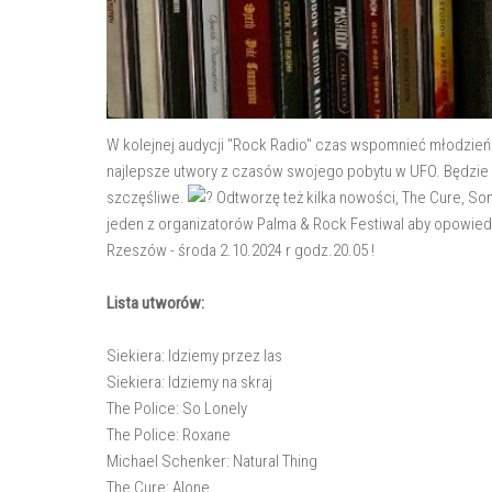
W kolejnej audycji "Rock Radio" czas wspomnieć młodzień
najlepsze utwory z czasów swojego pobytu w UFO. Będzie t
szczęśliwe.
Odtworzę też kilka nowości, The Cure, So
jeden z organizatorów Palma & Rock Festiwal aby opowiedz
Rzeszów - środa 2.10.2024 r godz.20.05 !
Lista utworów:
Siekiera: Idziemy przez las
Siekiera: Idziemy na skraj
The Police: So Lonely
The Police: Roxane
Michael Schenker: Natural Thing
The Cure: Alone