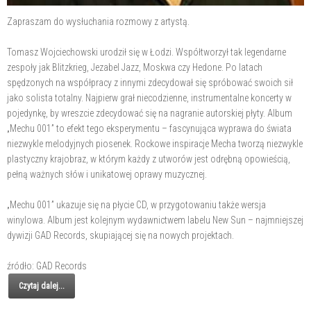
Zapraszam do wysłuchania rozmowy z artystą.
Tomasz Wojciechowski urodził się w Łodzi. Współtworzył tak legendarne
zespoły jak Blitzkrieg, Jezabel Jazz, Moskwa czy Hedone. Po latach
spędzonych na współpracy z innymi zdecydował się spróbować swoich sił
jako solista totalny. Najpierw grał niecodzienne, instrumentalne koncerty w
pojedynkę, by wreszcie zdecydować się na nagranie autorskiej płyty. Album
„Mechu 001” to efekt tego eksperymentu – fascynująca wyprawa do świata
niezwykle melodyjnych piosenek. Rockowe inspiracje Mecha tworzą niezwykle
plastyczny krajobraz, w którym każdy z utworów jest odrębną opowieścią,
pełną ważnych słów i unikatowej oprawy muzycznej.
„Mechu 001” ukazuje się na płycie CD, w przygotowaniu także wersja
winylowa. Album jest kolejnym wydawnictwem labelu New Sun – najmniejszej
dywizji GAD Records, skupiającej się na nowych projektach.
źródło: GAD Records
Czytaj dalej...