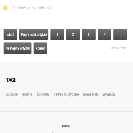
Subskrybuj to źródło RSS
start
Poprzedni artykuł
1
2
3
4
…
Strona 2 z 66
Następny artykuł
koniec
TAGI:
audycje
galeria
koncerty
newsy muzyczne
nowe płyty
wywiady
Home