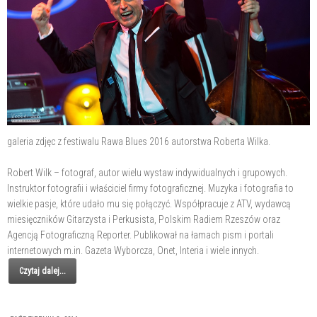
galeria zdjęc z festiwalu Rawa Blues 2016 autorstwa Roberta Wilka.
Robert Wilk – fotograf, autor wielu wystaw indywidualnych i grupowych.
Instruktor fotografii i właściciel firmy fotograficznej. Muzyka i fotografia to
wielkie pasje, które udało mu się połączyć. Współpracuje z ATV, wydawcą
miesięczników Gitarzysta i Perkusista, Polskim Radiem Rzeszów oraz
Agencją Fotograficzną Reporter. Publikował na łamach pism i portali
internetowych m.in. Gazeta Wyborcza, Onet, Interia i wiele innych.
Czytaj dalej...