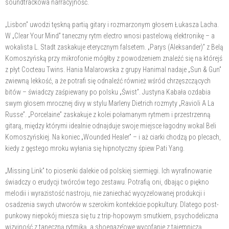
soundtrackowa narracyjność.
„Lisbon” uwodzi tęskną partią gitary i rozmarzonym głosem Łukasza Lacha.
W „Clear Your Mind” taneczny rytm electro wnosi pastelową elektronikę – a
wokalista L. Stadt zaskakuje eterycznym falsetem. „Parys (Aleksander)” z Belą
Komoszyńską przy mikrofonie mógłby z powodzeniem znaleźć się na którejś
z płyt Cocteau Twins. Hania Malarowska z grupy Hanimal nadaje „Sun & Gun”
zwiewną lekkość, a że potrafi się odnaleźć również wśród chrzęszczących
bitów – świadczy zaśpiewany po polsku „Świst”. Justyna Kabała ozdabia
swym głosem mrocznej divy w stylu Marleny Dietrich rozmyty „Ravioli A La
Russe”. „Porcelaine” zaskakuje z kolei połamanym rytmem i przestrzenną
gitarą, między którymi idealnie odnajduje swoje miejsce łagodny wokal Beli
Komoszyńskiej. Na koniec „Wounded Healer” – i aż ciarki chodzą po plecach,
kiedy z gęstego mroku wyłania się hipnotyczny śpiew Pati Yang.
„Missing Link” to piosenki dalekie od polskiej siermięgi. Ich wyrafinowanie
świadczy o erudycji twórców tego zestawu. Potrafią oni, dbając o piękno
melodii i wyrazistość nastroju, nie zaniechać wycyzelowanej produkcji i
osadzenia swych utworów w szerokim kontekście popkultury. Dlatego post-
punkowy niepokój miesza się tu z trip-hopowym smutkiem, psychodeliczna
wizyjność z taneczną rytmiką, a shoegaze’owe wycofanie z tajemniczą