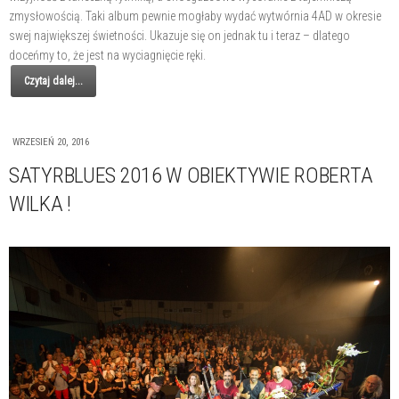
zmysłowością. Taki album pewnie mogłaby wydać wytwórnia 4AD w okresie
swej największej świetności. Ukazuje się on jednak tu i teraz – dlatego
doceńmy to, że jest na wyciagnięcie ręki.
Czytaj dalej...
WRZESIEŃ 20, 2016
SATYRBLUES 2016 W OBIEKTYWIE ROBERTA
WILKA !