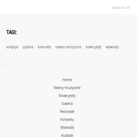
Strona 42 z 47
TAGI:
audycje
galeria
koncerty
newsy muzyczne
nowe płyty
wywiady
Home
Newsy muzyczne
Nowe płyty
Galeria
Festiwale
Koncerty
Wywiady
Audycje