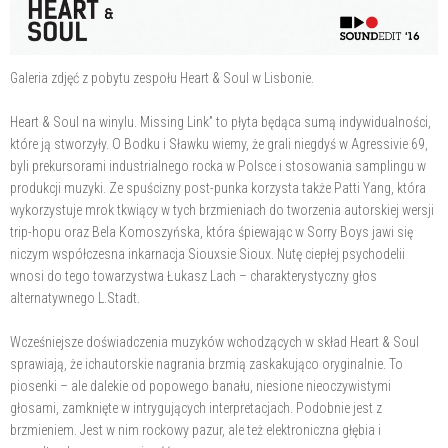
Galeria zdjęć z pobytu zespołu Heart & Soul w Lisbonie.
Heart & Soul na winylu. Missing Link” to płyta będąca sumą indywidualności,
które ją stworzyły. O Bodku i Sławku wiemy, że grali niegdyś w Agressivie 69,
byli prekursorami industrialnego rocka w Polsce i stosowania samplingu w
produkcji muzyki. Ze spuścizny post-punka korzysta także Patti Yang, która
wykorzystuje mrok tkwiący w tych brzmieniach do tworzenia autorskiej wersji
trip-hopu oraz Bela Komoszyńska, która śpiewając w Sorry Boys jawi się
niczym współczesna inkarnacja Siouxsie Sioux. Nutę ciepłej psychodelii
wnosi do tego towarzystwa Łukasz Lach – charakterystyczny głos
alternatywnego L.Stadt.
Wcześniejsze doświadczenia muzyków wchodzących w skład Heart & Soul
sprawiają, że ichautorskie nagrania brzmią zaskakująco oryginalnie. To
piosenki – ale dalekie od popowego banału, niesione nieoczywistymi
głosami, zamknięte w intrygujących interpretacjach. Podobnie jest z
brzmieniem. Jest w nim rockowy pazur, ale też elektroniczna głębia i