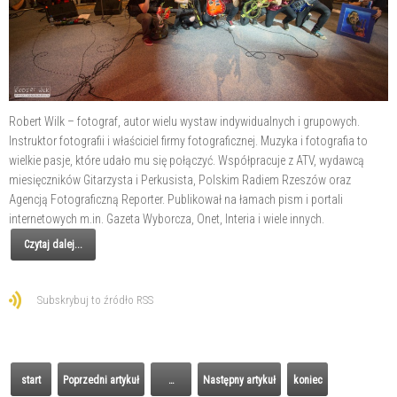
Robert Wilk – fotograf, autor wielu wystaw indywidualnych i grupowych.
Instruktor fotografii i właściciel firmy fotograficznej. Muzyka i fotografia to
wielkie pasje, które udało mu się połączyć. Współpracuje z ATV, wydawcą
miesięczników Gitarzysta i Perkusista, Polskim Radiem Rzeszów oraz
Agencją Fotograficzną Reporter. Publikował na łamach pism i portali
internetowych m.in. Gazeta Wyborcza, Onet, Interia i wiele innych.
Czytaj dalej...
Subskrybuj to źródło RSS
start
Poprzedni artykuł
…
Następny artykuł
koniec