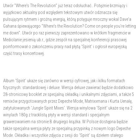
Utwór "Where's The Revolution" już teraz odsłuchać.. Potężnie brzmiący i
wyjątkowo aktualny pod względem tekstowym utwór odznacza się
pulsującym rytmem i groźną energią, którą potęguje mroczny wokal Dave'a
Gahana śpiewającego "Where's the Revolution? Come on people you're letting
me down". Utwór po raz pierwszy zaprezentowano w krótkim fragmencie w
Mediolanie jesienią ub.r., gdzie zespół na specjalnej konferencji prasowej
poinformował o zakończeniu pracy nad płytą 'Spirit' i ogłosił europejską
część trasy koncertowej.
Album ‘Spirit’ ukaże się zarówno w wersji cyfrowej, jak i kilku formatach
fizycznych: standardowej i deluxe. Wersja deluxe zawierać będzie dodatkowo
28-stronicowy booklet ze specjalną okładką i unikalnymi zdjęciami, a także 5
remixów przygotowanych przez Depeche Mode, Matrixxmana i Kurta Uenalę,
zatytułowanych 'Jungle Spirit Mixes'. Wersja winylowa 'Spirit' ukaże się na 2
winylach 180g z tracklistą płyty w wersji standard i specjalnym
grawerowaniem na stronie B drugiego krążka. W Polsce dostępna będzie
także specjalna wersja płyty ze specjalną przypinką z nowym logo Depeche
Mode. Okładka i wszystkie zdjęcia z sesji do 'Spirit' są dziełem stałego