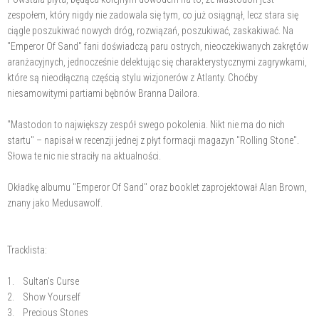
zespołem, który nigdy nie zadowala się tym, co już osiągnął, lecz stara się
ciągle poszukiwać nowych dróg, rozwiązań, poszukiwać, zaskakiwać. Na
"Emperor Of Sand" fani doświadczą paru ostrych, nieoczekiwanych zakrętów
aranżacyjnych, jednocześnie delektując się charakterystycznymi zagrywkami,
które są nieodłączną częścią stylu wizjonerów z Atlanty. Choćby
niesamowitymi partiami bębnów Branna Dailora.
"Mastodon to największy zespół swego pokolenia. Nikt nie ma do nich
startu" – napisał w recenzji jednej z płyt formacji magazyn "Rolling Stone".
Słowa te nic nie straciły na aktualności.
Okładkę albumu "Emperor Of Sand" oraz booklet zaprojektował Alan Brown,
znany jako Medusawolf.
Tracklista:
1. Sultan's Curse
2. Show Yourself
3. Precious Stones