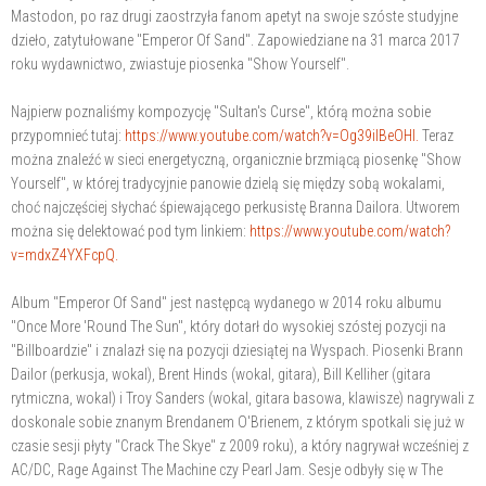
Mastodon, po raz drugi zaostrzyła fanom apetyt na swoje szóste studyjne
dzieło, zatytułowane "Emperor Of Sand". Zapowiedziane na 31 marca 2017
roku wydawnictwo, zwiastuje piosenka "Show Yourself".
Najpierw poznaliśmy kompozycję "Sultan's Curse", którą można sobie
przypomnieć tutaj:
https://www.youtube.com/watch?v=Og39iIBeOHI.
Teraz
można znaleźć w sieci energetyczną, organicznie brzmiącą piosenkę "Show
Yourself", w której tradycyjnie panowie dzielą się między sobą wokalami,
choć najczęściej słychać śpiewającego perkusistę Branna Dailora. Utworem
można się delektować pod tym linkiem:
https://www.youtube.com/watch?
v=mdxZ4YXFcpQ.
Album "Emperor Of Sand" jest następcą wydanego w 2014 roku albumu
"Once More 'Round The Sun", który dotarł do wysokiej szóstej pozycji na
"Billboardzie" i znalazł się na pozycji dziesiątej na Wyspach. Piosenki Brann
Dailor (perkusja, wokal), Brent Hinds (wokal, gitara), Bill Kelliher (gitara
rytmiczna, wokal) i Troy Sanders (wokal, gitara basowa, klawisze) nagrywali z
doskonale sobie znanym Brendanem O'Brienem, z którym spotkali się już w
czasie sesji płyty "Crack The Skye" z 2009 roku), a który nagrywał wcześniej z
AC/DC, Rage Against The Machine czy Pearl Jam. Sesje odbyły się w The