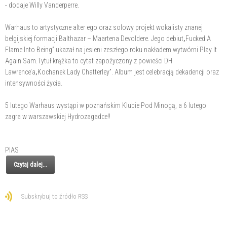
- dodaje Willy Vanderperre.
Warhaus to artystyczne alter ego oraz solowy projekt wokalisty znanej
belgijskiej formacji Balthazar – Maartena Devoldere. Jego debiut„Fucked A
Flame Into Being” ukazał na jesieni zeszłego roku nakładem wytwórni Play It
Again Sam.Tytuł krążka to cytat zapożyczony z powieści DH
Lawrence’a„Kochanek Lady Chatterley”. Album jest celebracją dekadencji oraz
intensywności życia.
5 lutego Warhaus wystąpi w poznańskim Klubie Pod Minogą, a 6 lutego
zagra w warszawskiej Hydrozagadce!!
PIAS
Czytaj dalej...
Subskrybuj to źródło RSS