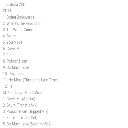
Tracklista 2CD:
CD#1:
1. Going Backwards
2. Where's the Revolution
3. The Worst Crime
4. Scum
5. You Move
6. Cover Me
7. Eternal
8. Poison Heart
9. So Much Love
10. Poorman
11. No More (This is the Last Time)
12. Fail
CD#2: Jungle Spirit Mixes
1. Cover Me (Alt Out)
2. Scum (Frenetic Mix)
3. Poison Heart (Tripped Mix)
4. Fail (Cinematic Cut)
5. So Much Love (Machine Mix)