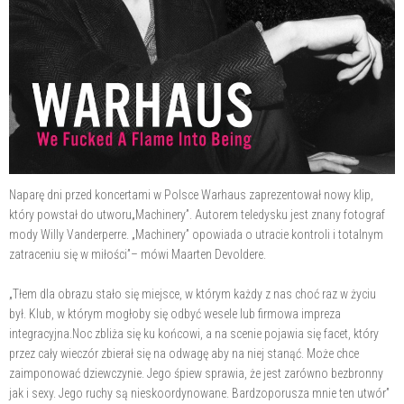
Naparę dni przed koncertami w Polsce Warhaus zaprezentował nowy klip,
który powstał do utworu„Machinery”. Autorem teledysku jest znany fotograf
mody Willy Vanderperre. „Machinery” opowiada o utracie kontroli i totalnym
zatraceniu się w miłości”– mówi Maarten Devoldere.
„Tłem dla obrazu stało się miejsce, w którym każdy z nas choć raz w życiu
był. Klub, w którym mogłoby się odbyć wesele lub firmowa impreza
integracyjna.Noc zbliża się ku końcowi, a na scenie pojawia się facet, który
przez cały wieczór zbierał się na odwagę aby na niej stanąć. Może chce
zaimponować dziewczynie. Jego śpiew sprawia, że jest zarówno bezbronny
jak i sexy. Jego ruchy są nieskoordynowane. Bardzoporusza mnie ten utwór”