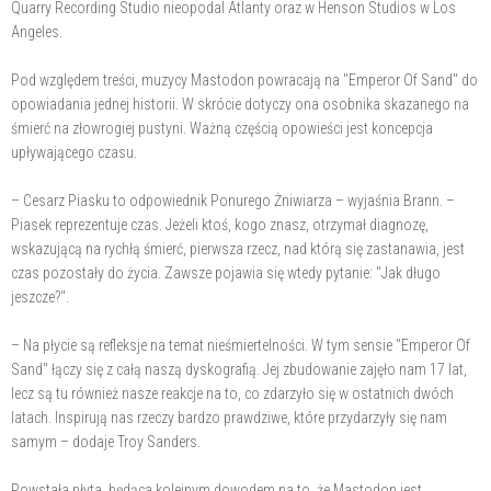
Quarry Recording Studio nieopodal Atlanty oraz w Henson Studios w Los
Angeles.
Pod względem treści, muzycy Mastodon powracają na "Emperor Of Sand" do
opowiadania jednej historii. W skrócie dotyczy ona osobnika skazanego na
śmierć na złowrogiej pustyni. Ważną częścią opowieści jest koncepcja
upływającego czasu.
– Cesarz Piasku to odpowiednik Ponurego Żniwiarza – wyjaśnia Brann. –
Piasek reprezentuje czas. Jeżeli ktoś, kogo znasz, otrzymał diagnozę,
wskazującą na rychłą śmierć, pierwsza rzecz, nad którą się zastanawia, jest
czas pozostały do życia. Zawsze pojawia się wtedy pytanie: "Jak długo
jeszcze?".
– Na płycie są refleksje na temat nieśmiertelności. W tym sensie "Emperor Of
Sand" łączy się z całą naszą dyskografią. Jej zbudowanie zajęło nam 17 lat,
lecz są tu również nasze reakcje na to, co zdarzyło się w ostatnich dwóch
latach. Inspirują nas rzeczy bardzo prawdziwe, które przydarzyły się nam
samym – dodaje Troy Sanders.
Powstała płyta, będąca kolejnym dowodem na to, że Mastodon jest