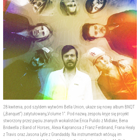
28 kwitenia, pod szyldem wytwórni Bella Union, ukaże się nowy album BNQT
(„Banquet”) zatytułowany„Volume 1”. Pod nazwą zespołu kryje się projekt
stworzony przez pięciu znanych wokalistów:Erica Pulido z Midlake, Bena
Bridwella z Band of Horses, Alexa Kapranosa z Franz Ferdinand, Frana Healy
z Travis oraz Jasona Lytle z Grandaddy. Na instrumentach wtórują im