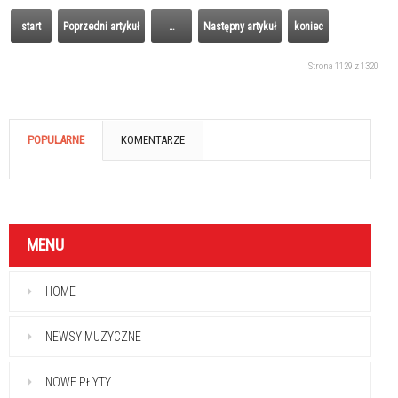
start
Poprzedni artykuł
…
Następny artykuł
koniec
Strona 1129 z 1320
POPULARNE
KOMENTARZE
MENU
HOME
NEWSY MUZYCZNE
NOWE PŁYTY