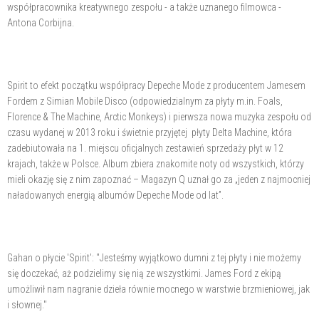
współpracownika kreatywnego zespołu - a także uznanego filmowca -
Antona Corbijna.
Spirit to efekt początku współpracy Depeche Mode z producentem Jamesem
Fordem z Simian Mobile Disco (odpowiedzialnym za płyty m.in. Foals,
Florence & The Machine, Arctic Monkeys) i pierwsza nowa muzyka zespołu od
czasu wydanej w 2013 roku i świetnie przyjętej płyty Delta Machine, która
zadebiutowała na 1. miejscu oficjalnych zestawień sprzedaży płyt w 12
krajach, także w Polsce. Album zbiera znakomite noty od wszystkich, którzy
mieli okazję się z nim zapoznać – Magazyn Q uznał go za „jeden z najmocniej
naładowanych energią albumów Depeche Mode od lat”.
Gahan o płycie 'Spirit': "Jesteśmy wyjątkowo dumni z tej płyty i nie możemy
się doczekać, aż podzielimy się nią ze wszystkimi. James Ford z ekipą
umożliwił nam nagranie dzieła równie mocnego w warstwie brzmieniowej, jak
i słownej."