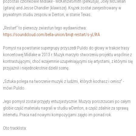
pozostali członkowie Midlake - McKenzieSmith (perkusja), Joey McClellan
(gitara) and Jesse Chandler (klawisze). Krążek został zarejestrowany w
prywatnym studiu zespołu w Denton, w stanie Texas.
„Restart” to pierwszy zwiastun tego wydawnictwa:
https://soundcloud.com/bella-union/bnqt-restart/s-yL9tA
Pomysł na powstanie supergrupy przyszedł Pulido do głowy w trakcie trasy
koncertowej Midlake w 2013 r. Muzyk marzyło stworzeniu projektu wspólnie z
kontrastującymi, choć wzajemnie uzupełniającymi się artystami, z którymi się
przyjaźnił i niejednokrotnie dzielił scenę.
„Sztuka polega na tworzenie muzyki z ludźmi, których kochasz i cenisz” -
mówi Pulido.
Jego pomysł został przyjęty entuzjastycznie. Muzycy porozrzucani po całym
globie część materiału nagrali w studiu wDenton, a część zdalnie za sprawą
internetu. Praca nad nowymi kompozycjami zajęło im ponad rok.
Oto tracklista: