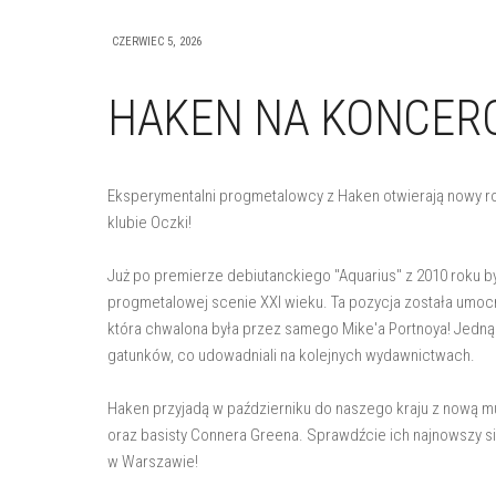
CZERWIEC 5, 2026
HAKEN NA KONCERC
Eksperymentalni progmetalowcy z Haken otwierają nowy roz
klubie Oczki!
Już po premierze debiutanckiego "Aquarius" z 2010 roku 
progmetalowej scenie XXI wieku. Ta pozycja została umocni
która chwalona była przez samego Mike'a Portnoya! Jedną 
gatunków, co udowadniali na kolejnych wydawnictwach.
Haken przyjadą w październiku do naszego kraju z nową muz
oraz basisty Connera Greena. Sprawdźcie ich najnowszy sin
w Warszawie!