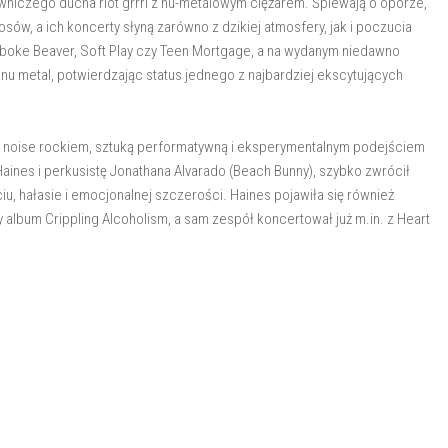
niczego ducha riot grrrl z nu-metalowym ciężarem. Śpiewają o oporze,
ów, a ich koncerty słyną zarówno z dzikiej atmosfery, jak i poczucia
toboke Beaver, Soft Play czy Teen Mortgage, a na wydanym niedawno
 nu metal, potwierdzając status jednego z najbardziej ekscytujących
zy noise rockiem, sztuką performatywną i eksperymentalnym podejściem
aines i perkusistę Jonathana Alvarado (Beach Bunny), szybko zwrócił
hałasie i emocjonalnej szczerości. Haines pojawiła się również
album Crippling Alcoholism, a sam zespół koncertował już m.in. z Heart