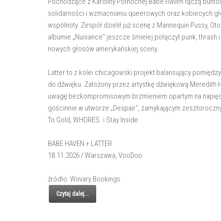
Pochodzące z Karoliny Północnej Babe Haven łączą buntow
solidarności i wzmacnianiu queerowych oraz kobiecych głos
wspólnoty. Zespół dzielił już scenę z Mannequin Pussy, O
albumie „Nuisance" jeszcze śmielej połączył punk, thrash i
nowych głosów amerykańskiej sceny.
Latter to z kolei chicagowski projekt balansujący pomięd
do dźwięku. Założony przez artystkę dźwiękową Meredith H
uwagę bezkompromisowym brzmieniem opartym na napięciu, 
gościnnie w utworze „Despair", zamykającym zeszłoroczny 
To Gold, WHORES. i Stay Inside.
BABE HAVEN + LATTER
18.11.2026 / Warszawa, VooDoo
źródło: Winiary Bookings
Czytaj dalej...