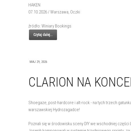
HAKEN
07.10.2026 / Warszawa, Oczki
źródło: Winiary Bookings
Czytaj dalej...
MAJ 29, 2026
CLARION NA KONCE
Shoegaze, post-hardcore i alt-rock - na tych trzech gatunk
warszawskiej Hydrozagadce!
Poznali się w środowisku sceny DIY we wschodniej części L
Joseph komponowali w systemie trzydniowego sprintu, za 