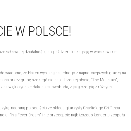
IE W POLSCE!
dział swojej działalności, a 7 października zagrają w warszawskim
było wiadomo, że Haken wyrosną na jednego z najmocniejszych graczy na
ona przez grupę szczególnie na jej trzeciej płycie, "The Mountain",
z największych sił Haken jest swoboda, z jaką czerpią z różnych
yką, nagraną po odejściu ze składu gitarzysty Charlie'ego Griffithsa
giel "In a Fever Dream" i nie przegapcie najbliższego koncertu zespołu