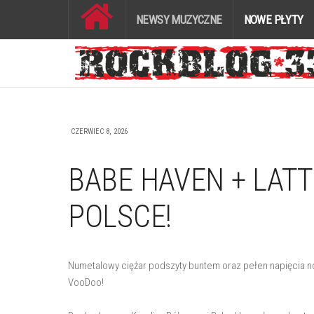
NEWSY MUZYCZNE
NOWE PŁYTY
CZERWIEC 8, 2026
BABE HAVEN + LAT
POLSCE!
Numetalowy ciężar podszyty buntem oraz pełen napięcia no
VooDoo!