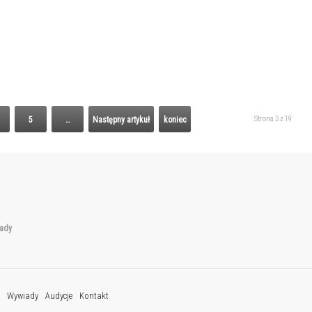
Strona 3 z 19
5
…
Następny artykuł
koniec
ady
Wywiady
Audycje
Kontakt