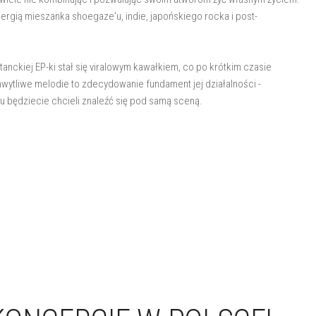
nergią mieszanka shoegaze'u, indie, japońskiego rocka i post-
tanckiej EP-ki stał się viralowym kawałkiem, co po krótkim czasie
hwytliwe melodie to zdecydowanie fundament jej działalności -
zu będziecie chcieli znaleźć się pod samą sceną.