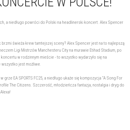
KONCERCIE W POLSCE!
h, a niedługo powróci do Polski na headlinerski koncert. Alex Spencer
k brzmi świeża krew tamtejszej sceny? Alex Spencer jest na to najlepszą
meczem Ligi Mistrzów Manchesteru City na murawie Etihad Stadium, po
koncertu w rodzinnym mieście - to wszystko wydarzyło się na
 wszystko jest możliwe.
ny w grze EA SPORTS FC25, a niedługo ukaże się kompozycja "A Song For
profile The Citizens. Szczerość, młodzieńcza fantazja, nostalgia i dryg do
Alexa!