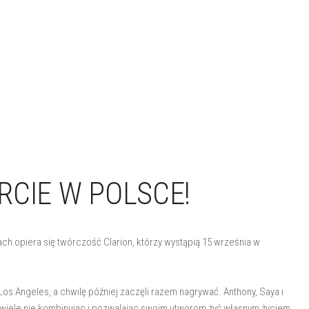
RCIE W POLSCE!
ach opiera się twórczość Clarion, którzy wystąpią 15 września w
os Angeles, a chwilę później zaczęli razem nagrywać. Anthony, Saya i
wiele nie kombinując i pozwalając swoim utworom żyć własnym życiem.