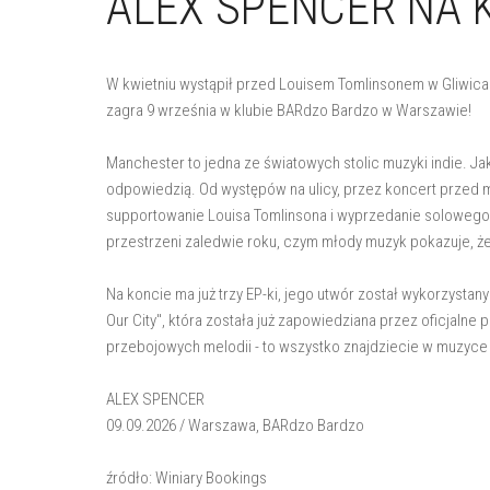
ALEX SPENCER NA 
W kwietniu wystąpił przed Louisem Tomlinsonem w Gliwicac
zagra 9 września w klubie BARdzo Bardzo w Warszawie!
Manchester to jedna ze światowych stolic muzyki indie. Ja
odpowiedzią. Od występów na ulicy, przez koncert przed 
supportowanie Louisa Tomlinsona i wyprzedanie solowego 
przestrzeni zaledwie roku, czym młody muzyk pokazuje, że
Na koncie ma już trzy EP-ki, jego utwór został wykorzysta
Our City", która została już zapowiedziana przez oficjalne 
przebojowych melodii - to wszystko znajdziecie w muzyce 
ALEX SPENCER
09.09.2026 / Warszawa, BARdzo Bardzo
źródło: Winiary Bookings