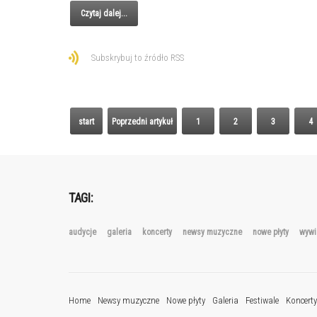
Czytaj dalej...
Subskrybuj to źródło RSS
start
Poprzedni artykuł
1
2
3
4
TAGI:
audycje
galeria
koncerty
newsy muzyczne
nowe płyty
wywi
Home
Newsy muzyczne
Nowe płyty
Galeria
Festiwale
Koncerty