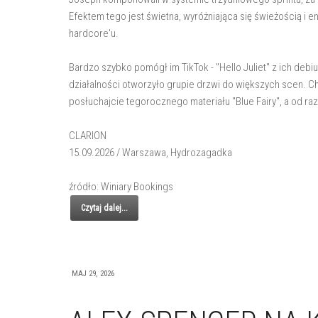
Efektem tego jest świetna, wyróżniająca się świeżością i e
hardcore'u.
Bardzo szybko pomógł im TikTok - "Hello Juliet" z ich debiu
działalności otworzyło grupie drzwi do większych scen. C
posłuchajcie tegorocznego materiału "Blue Fairy", a od ra
CLARION
15.09.2026 / Warszawa, Hydrozagadka
źródło: Winiary Bookings
Czytaj dalej...
MAJ 29, 2026