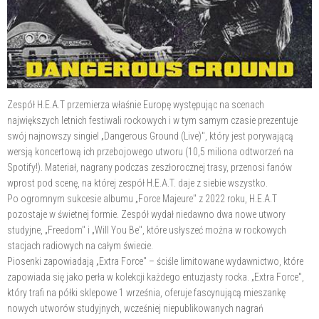
Zespół H.E.A.T przemierza właśnie Europę występując na scenach
największych letnich festiwali rockowych i w tym samym czasie prezentuje
swój najnowszy singiel „Dangerous Ground (Live)", który jest porywającą
wersją koncertową ich przebojowego utworu (10,5 miliona odtworzeń na
Spotify!). Materiał, nagrany podczas zeszłorocznej trasy, przenosi fanów
wprost pod scenę, na której zespół H.E.A.T. daje z siebie wszystko.
Po ogromnym sukcesie albumu „Force Majeure" z 2022 roku, H.E.A.T
pozostaje w świetnej formie. Zespół wydał niedawno dwa nowe utwory
studyjne, „Freedom" i „Will You Be", które usłyszeć można w rockowych
stacjach radiowych na całym świecie.
Piosenki zapowiadają „Extra Force" – ściśle limitowane wydawnictwo, które
zapowiada się jako perła w kolekcji każdego entuzjasty rocka. „Extra Force",
który trafi na półki sklepowe 1 września, oferuje fascynującą mieszankę
nowych utworów studyjnych, wcześniej niepublikowanych nagrań