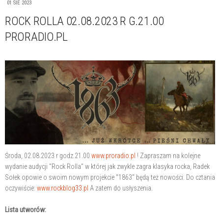
01 SIE 2023
ROCK ROLLA 02.08.2023 R G.21.00
PRORADIO.PL
Środa, 02.08.2023 r godz.21.00
www.proradio.pl
! Zapraszam na kolejne
wydanie audycji "Rock Rolla" w której jak zwykle zagra klasyka rocka, Radek
Sołek opowie o swoim nowym projekcie "1863" będą też nowości. Do cztania
oczywiście:
www.rockblog33.pl
A zatem do usłyszenia.
Lista utworów: