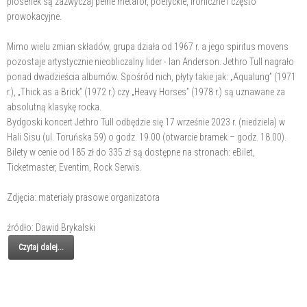
piosenek są zazwyczaj pełne metafor, poetyckie, ironiczne i często
prowokacyjne.
Mimo wielu zmian składów, grupa działa od 1967 r. a jego spiritus movens
pozostaje artystycznie nieobliczalny lider - Ian Anderson. Jethro Tull nagrało
ponad dwadzieścia albumów. Spośród nich, płyty takie jak: „Aqualung” (1971
r.), „Thick as a Brick” (1972 r.) czy „Heavy Horses” (1978 r.) są uznawane za
absolutną klasykę rocka.
Bydgoski koncert Jethro Tull odbędzie się 17 wrześnie 2023 r. (niedziela) w
Hali Sisu (ul. Toruńska 59) o godz. 19.00 (otwarcie bramek – godz. 18.00).
Bilety w cenie od 185 zł do 335 zł są dostępne na stronach: eBilet,
Ticketmaster, Eventim, Rock Serwis.
Zdjęcia: materiały prasowe organizatora
źródło: Dawid Brykalski
Czytaj dalej...