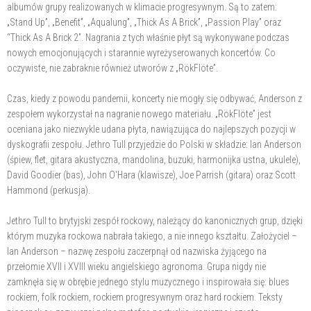
albumów grupy realizowanych w klimacie progresywnym. Są to zatem:
„Stand Up”, „Benefit”, „Aqualung”, „Thick As A Brick”, „Passion Play” oraz
“Thick As A Brick 2”. Nagrania z tych właśnie płyt są wykonywane podczas
nowych emocjonujących i starannie wyreżyserowanych koncertów. Co
oczywiste, nie zabraknie również utworów z „RökFlöte”.
Czas, kiedy z powodu pandemii, koncerty nie mogły się odbywać, Anderson z
zespołem wykorzystał na nagranie nowego materiału. „RökFlöte” jest
oceniana jako niezwykle udana płyta, nawiązująca do najlepszych pozycji w
dyskografii zespołu. Jethro Tull przyjedzie do Polski w składzie: Ian Anderson
(śpiew, flet, gitara akustyczna, mandolina, buzuki, harmonijka ustna, ukulele),
David Goodier (bas), John O'Hara (klawisze), Joe Parrish (gitara) oraz Scott
Hammond (perkusja).
Jethro Tull to brytyjski zespół rockowy, należący do kanonicznych grup, dzięki
którym muzyka rockowa nabrała takiego, a nie innego kształtu. Założyciel –
Ian Anderson – nazwę zespołu zaczerpnął od nazwiska żyjącego na
przełomie XVII i XVIII wieku angielskiego agronoma. Grupa nigdy nie
zamknęła się w obrębie jednego stylu muzycznego i inspirowała się: blues
rockiem, folk rockiem, rockiem progresywnym oraz hard rockiem. Teksty