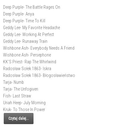
Deep Purple- The Battle Rages On
Deep Purple- Anya
Deep Purple- Time To Kill
Geddy Lee- My Favorite Headache
Geddy Lee- Working At Perfect
Geddy Lee- Runaway Train
Wishbone Ash- Everybody Needs A Friend
Wishbone Ash- Persephone
KK'S Priest- Rap The Whirlwind
Radosław Sołek 1863- Iskra
Radosław Sołek 1863- Błogosławieństwo
Tarja- Numb
Tarja- The Unfogiven
Fish- Last Straw
Uriah Heep- July Morning
Kruk- To Those In Power
Czytaj dalej...