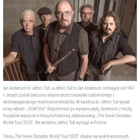
Ian Anderson to Jethro Tull, a Jethro Tull to Ian Anderson. Istniejący od 1967
r. zespół został założony właśnie przez niezwykle uzdolnionego i
ekstrawaganckiego multiinstrumentalistę. W kwietniu br. Jethro Tull wydał
nowy album - „RökFlöte”. Natychmiast po wydaniu płyty, Anderson z resztą
muzyków wyruszył w trasę koncertową zatytułowaną: „The Seven Decades
World Tour 2023”. We wrześniu Jethro Tull wystąpi w Polsce.
Trasa „The Seven Decades World Tour 2023” skupia się wokół wczesnych