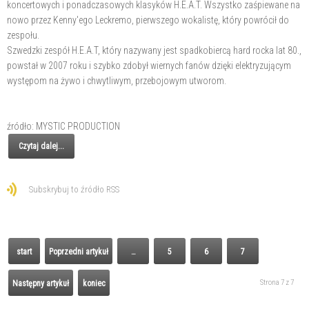
koncertowych i ponadczasowych klasyków H.E.A.T. Wszystko zaśpiewane na
nowo przez Kenny'ego Leckremo, pierwszego wokalistę, który powrócił do
zespołu.
Szwedzki zespół H.E.A.T, który nazywany jest spadkobiercą hard rocka lat 80.,
powstał w 2007 roku i szybko zdobył wiernych fanów dzięki elektryzującym
występom na żywo i chwytliwym, przebojowym utworom.
źródło: MYSTIC PRODUCTION
Czytaj dalej...
Subskrybuj to źródło RSS
start
Poprzedni artykuł
…
5
6
7
Strona 7 z 7
Następny artykuł
koniec