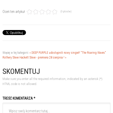
Oceń ten artykuł
(0 głosów)
Więcej w tej kategorii:
« DEEP PURPLE udostępnili nowy singiel!
"The Roaring Waves"
Rothery Steve Hackett Steve - premiera 28 sierpnia ! »
SKOMENTUJ
Make sure you enter all the required information, indicated by an asterisk (*).
HTML code is not allowed.
TREŚĆ KOMENTARZA *