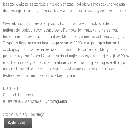
jeszcze większą szczerością niż dotychczas i od pierwszych sekund wciąga
do swojego intymnego świata. Na żywo te emocje rezonują ze zdwojoną siłą.
Wywodzące się z norweskiej sceny hardcore trio Hammok to jeden z
najbardziej obiecujących zespołów z Północy. Ich muzyka to hałaśliwa,
bezkompromisowa fuzja gatunków, która nikogo nie pozostawia obojętnym.
Zespół zaliczył natychmiastowy przełom w 2023 roku po legendarnym i
szokującym koncercie na festiwalu Eurosonic Noorderslag, który holenderski
portal muzyczny 3voor12 uznał za drugi najlepszy występ całej edycji. W 2024
roku Hammok wydał debiutancki album „look how long lasting everything is
moving forward for once", po czym ruszył w wielką trasę koncertową i
festiwalową po Europie oraz Wielkiej Brytanii.
NOTHING
Support: Hammok
01.09.2026 / Warszawa, Hydrozagadka
źródło: Winiary Bookings
Czytaj dalej...