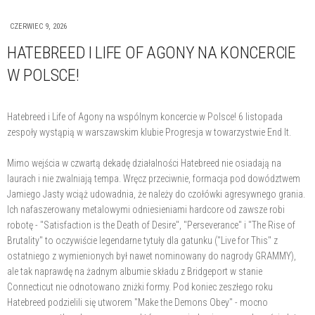
CZERWIEC 9, 2026
HATEBREED I LIFE OF AGONY NA KONCERCIE
W POLSCE!
Hatebreed i Life of Agony na wspólnym koncercie w Polsce! 6 listopada
zespoły wystąpią w warszawskim klubie Progresja w towarzystwie End It.
Mimo wejścia w czwartą dekadę działalności Hatebreed nie osiadają na
laurach i nie zwalniają tempa. Wręcz przeciwnie, formacja pod dowództwem
Jamiego Jasty wciąż udowadnia, że należy do czołówki agresywnego grania.
Ich nafaszerowany metalowymi odniesieniami hardcore od zawsze robi
robotę - "Satisfaction is the Death of Desire", "Perseverance" i "The Rise of
Brutality" to oczywiście legendarne tytuły dla gatunku ("Live for This" z
ostatniego z wymienionych był nawet nominowany do nagrody GRAMMY),
ale tak naprawdę na żadnym albumie składu z Bridgeport w stanie
Connecticut nie odnotowano zniżki formy. Pod koniec zeszłego roku
Hatebreed podzielili się utworem "Make the Demons Obey" - mocno