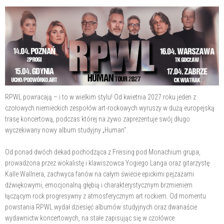
RPWL powracają – i to w wielkim stylu! Od kwietnia 2027 roku jeden z
czołowych niemieckich zespołów art-rockowych wyruszy w dużą europejską
trasę koncertową, podczas której na żywo zaprezentuje swój długo
wyczekiwany nowy album studyjny „Human".
Od ponad dwóch dekad pochodząca z Freising pod Monachium grupa,
prowadzona przez wokalistę i klawiszowca Yogiego Langa oraz gitarzystę
Kalle Wallnera, zachwyca fanów na całym świecie epickimi pejzażami
dźwiękowymi, emocjonalną głębią i charakterystycznym brzmieniem
łączącym rock progresywny z atmosferycznym art rockiem. Od momentu
powstania RPWL wydał dziesięć albumów studyjnych oraz dwanaście
wydawnictw koncertowych, na stałe zapisując się w czołówce