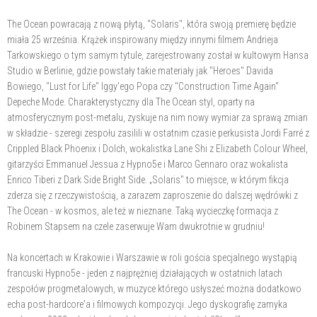
The Ocean powracają z nową płytą, "Solaris", która swoją premierę będzie
miała 25 września. Krążek inspirowany między innymi filmem Andrieja
Tarkowskiego o tym samym tytule, zarejestrowany został w kultowym Hansa
Studio w Berlinie, gdzie powstały takie materiały jak "Heroes" Davida
Bowiego, "Lust for Life" Iggy'ego Popa czy "Construction Time Again"
Depeche Mode. Charakterystyczny dla The Ocean styl, oparty na
atmosferycznym post-metalu, zyskuje na nim nowy wymiar za sprawą zmian
w składzie - szeregi zespołu zasilili w ostatnim czasie perkusista Jordi Farré z
Crippled Black Phoenix i Dolch, wokalistka Lane Shi z Elizabeth Colour Wheel,
gitarzyści Emmanuel Jessua z Hypno5e i Marco Gennaro oraz wokalista
Enrico Tiberi z Dark Side Bright Side. „Solaris" to miejsce, w którym fikcja
zderza się z rzeczywistością, a zarazem zaproszenie do dalszej wędrówki z
The Ocean - w kosmos, ale też w nieznane. Taką wycieczkę formacja z
Robinem Stapsem na czele zaserwuje Wam dwukrotnie w grudniu!
Na koncertach w Krakowie i Warszawie w roli gościa specjalnego wystąpią
francuski Hypno5e - jeden z najprężniej działających w ostatnich latach
zespołów progmetalowych, w muzyce którego usłyszeć można dodatkowo
echa post-hardcore'a i filmowych kompozycji. Jego dyskografię zamyka