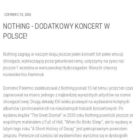
CZERWIEC 10, 2026
NOTHING - DODATKOWY KONCERT W
POLSCE!
Nothing zagrają w naszym kraju jeszcze jeden koncert! Ich pełen emocji
shoegaze, wykraczający poza gatunkowe ramy, usłyszymy na żywo raz
jeszcze 1 września w warszawskiej Hydrozagadze. Wieczór otworzy
norweskie trio Hammok.
Domenic Palermo zadebiutował z Nothing ponad 15 lat temu i przez ten czas
zapracował na miano jednego z najbardziej wyrazistych artystów na scenie
shoegaze'owej. Drugą dekadę XXI wieku poświęcił na wydawanie kolejnych
albumów i promowanie ich na nieustannych trasach koncertowych. Po
wydaniu krążka "The Great Dismal" w 2020 roku Nothing powrócili jeszcze ze
wspólnym materiałem z Full of Hell, "When No Birds Sleep", ale to wydany w
lutym tego roku "A Short History of Decay" jest pełnoprawnym powrotem
zespołu. Pierwsze od sześciu lat wydawnictwo wyróżnia się w dyskografii