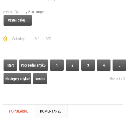
źródło: Winiary Bookings
Czytaj dalej...
Subskrybuj to źródło RSS
start
Poprzedni artykuł
1
2
3
4
…
Strona 2 z 19
Następny artykuł
koniec
POPULARNE
KOMENTARZE