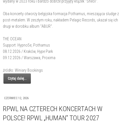
wydany w 2023 roku i bardzo dobrze przyjęty krążek "Sheol".
Oba koncerty otworzy belgijska formacja Pothamus, mieszająca sludge z
post-metalem. W zeszłym roku, nakładem Pelagic Records, ukazał się ich
drugi w dorobku album "ABUR".
THE OCEAN
Support: Hypno5e, Pothamus
08.12.2026 / Kraków, Hype Park
09.12.2026 / Warszawa, Proxima
źródło: Winiary Bookings
Czytaj dalej...
CZERWIEC 12, 2026
RPWL NA CZTERECH KONCERTACH W
POLSCE! RPWL „HUMAN" TOUR 2027