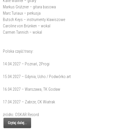
Kalle Wallner – gitary
Markus Grützner – gitara basowa
Marc Turiaux – perkusja
Butsch Keys – instrumenty klawiszowe
Caroline von Brünken – wokal
Carmen Tannich – wokal
Polska część trasy:
14.04.2027 – Poznań, 2Progi
15.04.2027 – Gdynia, Ucho / Podwórko.art
16.04.2027 – Warszawa, TK Gocław
17.04.2027 – Zabrze, CK Wiatrak
źródło: OSKAR Record
Czytaj dalej...