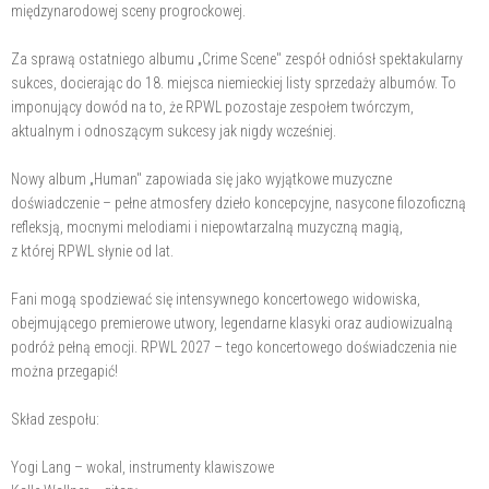
międzynarodowej sceny progrockowej.
Za sprawą ostatniego albumu „Crime Scene" zespół odniósł spektakularny
sukces, docierając do 18. miejsca niemieckiej listy sprzedaży albumów. To
imponujący dowód na to, że RPWL pozostaje zespołem twórczym,
aktualnym i odnoszącym sukcesy jak nigdy wcześniej.
Nowy album „Human" zapowiada się jako wyjątkowe muzyczne
doświadczenie – pełne atmosfery dzieło koncepcyjne, nasycone filozoficzną
refleksją, mocnymi melodiami i niepowtarzalną muzyczną magią,
z której RPWL słynie od lat.
Fani mogą spodziewać się intensywnego koncertowego widowiska,
obejmującego premierowe utwory, legendarne klasyki oraz audiowizualną
podróż pełną emocji. RPWL 2027 – tego koncertowego doświadczenia nie
można przegapić!
Skład zespołu:
Yogi Lang – wokal, instrumenty klawiszowe