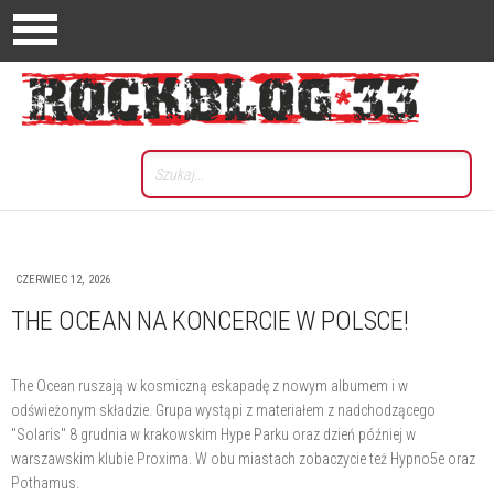
CZERWIEC 12, 2026
THE OCEAN NA KONCERCIE W POLSCE!
The Ocean ruszają w kosmiczną eskapadę z nowym albumem i w
odświeżonym składzie. Grupa wystąpi z materiałem z nadchodzącego
"Solaris" 8 grudnia w krakowskim Hype Parku oraz dzień później w
warszawskim klubie Proxima. W obu miastach zobaczycie też Hypno5e oraz
Pothamus.