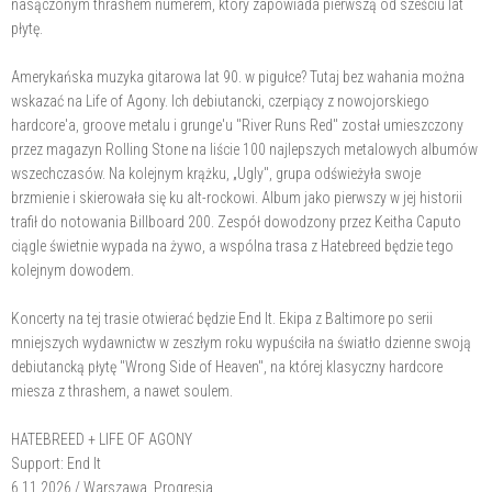
nasączonym thrashem numerem, który zapowiada pierwszą od sześciu lat
płytę.
Amerykańska muzyka gitarowa lat 90. w pigułce? Tutaj bez wahania można
wskazać na Life of Agony. Ich debiutancki, czerpiący z nowojorskiego
hardcore'a, groove metalu i grunge'u "River Runs Red" został umieszczony
przez magazyn Rolling Stone na liście 100 najlepszych metalowych albumów
wszechczasów. Na kolejnym krążku, „Ugly", grupa odświeżyła swoje
brzmienie i skierowała się ku alt-rockowi. Album jako pierwszy w jej historii
trafił do notowania Billboard 200. Zespół dowodzony przez Keitha Caputo
ciągle świetnie wypada na żywo, a wspólna trasa z Hatebreed będzie tego
kolejnym dowodem.
Koncerty na tej trasie otwierać będzie End It. Ekipa z Baltimore po serii
mniejszych wydawnictw w zeszłym roku wypuściła na światło dzienne swoją
debiutancką płytę "Wrong Side of Heaven", na której klasyczny hardcore
miesza z thrashem, a nawet soulem.
HATEBREED + LIFE OF AGONY
Support: End It
6.11.2026 / Warszawa, Progresja