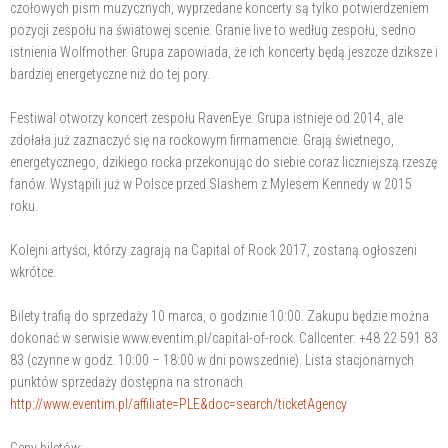
czołowych pism muzycznych, wyprzedane koncerty są tylko potwierdzeniem
pozycji zespołu na światowej scenie. Granie live to według zespołu, sedno
istnienia Wolfmother. Grupa zapowiada, że ich koncerty będą jeszcze dziksze i
bardziej energetyczne niż do tej pory.
Festiwal otworzy koncert zespołu RavenEye. Grupa istnieje od 2014, ale
zdołała już zaznaczyć się na rockowym firmamencie. Grają świetnego,
energetycznego, dzikiego rocka przekonując do siebie coraz liczniejszą rzeszę
fanów. Wystąpili już w Polsce przed Slashem z Mylesem Kennedy w 2015
roku.
Kolejni artyści, którzy zagrają na Capital of Rock 2017, zostaną ogłoszeni
wkrótce.
Bilety trafią do sprzedaży 10 marca, o godzinie 10:00. Zakupu będzie można
dokonać w serwisie www.eventim.pl/capital-of-rock. Callcenter: +48 22 591 83
83 (czynne w godz. 10:00 – 18:00 w dni powszednie). Lista stacjonarnych
punktów sprzedaży dostępna na stronach
http://www.eventim.pl/affiliate=PLE&doc=search/ticketAgency
Ceny biletów: