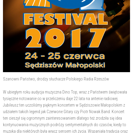
Szanowni Państwo, drodzy słuchacze Polskiego Radia Rzeszów
W ubiegłym roku audycja muzyczna Dino Top, wraz z Państwem świętowała
tysięczne notowanie co w przeliczeniu daje 22 lata na antenie radiowej.
Jubileusz ten uczciliśmy pięknym koncertem w Sędziszowie Małopolskim z
udziałem takich legend jak Czerwone Gitary czy Piotr Nowak Band. Koncert
ten cieszył się ogromnym zainteresowaniem dlatego też zrodziła się idea
kontynuowania muzycznych podróży sentymentalnych do czasów, kiedy to
muzyka dla niektórych była wręcz sensem ich życia. Wspaniała tradycja oraz