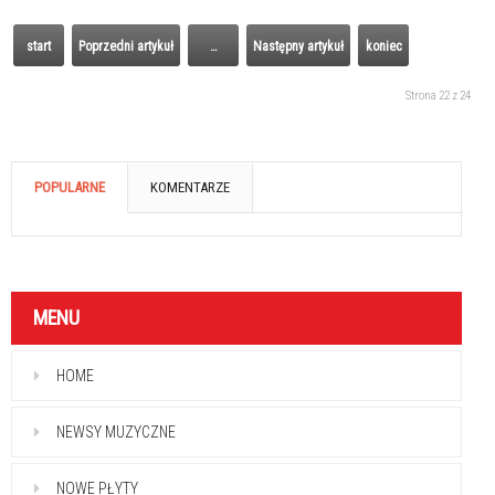
start
Poprzedni artykuł
…
Następny artykuł
koniec
Strona 22 z 24
POPULARNE
KOMENTARZE
MENU
HOME
NEWSY MUZYCZNE
NOWE PŁYTY