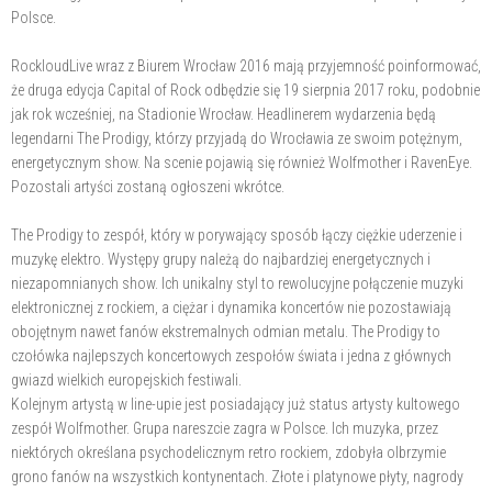
Polsce.
RockloudLive wraz z Biurem Wrocław 2016 mają przyjemność poinformować,
że druga edycja Capital of Rock odbędzie się 19 sierpnia 2017 roku, podobnie
jak rok wcześniej, na Stadionie Wrocław. Headlinerem wydarzenia będą
legendarni The Prodigy, którzy przyjadą do Wrocławia ze swoim potężnym,
energetycznym show. Na scenie pojawią się również Wolfmother i RavenEye.
Pozostali artyści zostaną ogłoszeni wkrótce.
The Prodigy to zespół, który w porywający sposób łączy ciężkie uderzenie i
muzykę elektro. Występy grupy należą do najbardziej energetycznych i
niezapomnianych show. Ich unikalny styl to rewolucyjne połączenie muzyki
elektronicznej z rockiem, a ciężar i dynamika koncertów nie pozostawiają
obojętnym nawet fanów ekstremalnych odmian metalu. The Prodigy to
czołówka najlepszych koncertowych zespołów świata i jedna z głównych
gwiazd wielkich europejskich festiwali.
Kolejnym artystą w line-upie jest posiadający już status artysty kultowego
zespół Wolfmother. Grupa nareszcie zagra w Polsce. Ich muzyka, przez
niektórych określana psychodelicznym retro rockiem, zdobyła olbrzymie
grono fanów na wszystkich kontynentach. Złote i platynowe płyty, nagrody