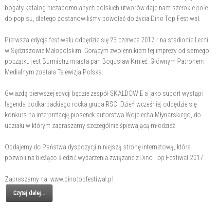
bogaty katalog niezapomnianych polskich utworów daje nam szerokie pole
do popisu, dlatego postanowiliśmy powołać do życia Dino Top Festiwal.
Pierwsza edycja festiwalu odbędzie się 25 czerwca 2017 r na stadionie Lechii
w Sędziszowie Małopolskim. Gorącym zwolennikiem tej imprezy od samego
początku jest Burmistrz miasta pan Bogusław Kmieć. Głównym Patronem
Medialnym została Telewizja Polska.
Gwiazdą pierwszej edycji będzie zespół SKALDOWIE a jako suport wystąpi
legenda podkarpackiego rocka grupa RSC. Dzień wcześniej odbędzie się
konkurs na interpretację piosenek autorstwa Wojciecha Młynarskiego, do
udziału w którym zapraszamy szczególnie śpiewającą młodzież.
Oddajemy do Państwa dyspozycji niniejszą stronę internetową, która
pozwoli na bieżąco śledzić wydarzenia związane z Dino Top Festiwal 2017.
Zapraszamy na: www.dinotopfestiwal.pl
Czytaj dalej...