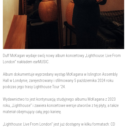
Duff McKagan wydaje swój nowy album koncertowy „Lighthouse: Live From
London“ nakładem earMUSIC.
Album dokumentuje wyprzedany występ McKagana w Islington Assembly
Hall w Londynie, zarejestrowany i sfilmowany 5 października 2024 roku
podczas jego trasy Lighthouse Tour ‘24.
Wydawnictwo to jest kontynuacją studyjnego albumu McKagana z 2023
roku, „Lighthouse“ i zawiera koncertowe wersje utworów z tej płyty, a także
materiał obejmujący całą jego karierę.
„Lighthouse: Live From London“ jest już dostępny w kilku formatach: CD