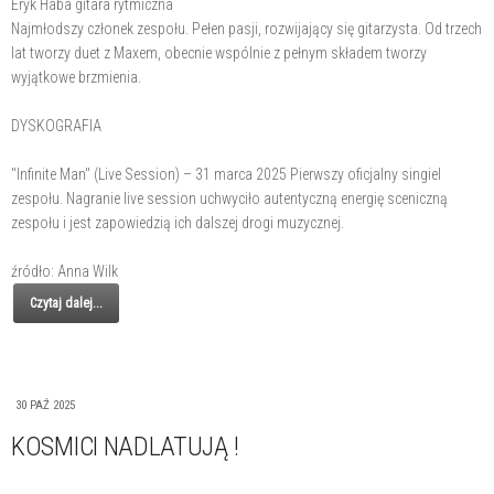
Eryk Haba gitara rytmiczna
Najmłodszy członek zespołu. Pełen pasji, rozwijający się gitarzysta. Od trzech
lat tworzy duet z Maxem, obecnie wspólnie z pełnym składem tworzy
wyjątkowe brzmienia.
DYSKOGRAFIA
"Infinite Man" (Live Session) – 31 marca 2025 Pierwszy oficjalny singiel
zespołu. Nagranie live session uchwyciło autentyczną energię sceniczną
zespołu i jest zapowiedzią ich dalszej drogi muzycznej.
źródło: Anna Wilk
Czytaj dalej...
30 PAŹ 2025
KOSMICI NADLATUJĄ !