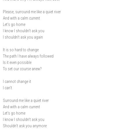
Please, surround me like a quiet river
And with a calm current
Let’s go home
I know I shouldn’t ask you
I shouldn’t ask you again
It is so hard to change
The path I have always followed
Is it even possible
To set our course anew?
I cannot change it
I can’t
Surround me like a quiet river
And with a calm current
Let’s go home
I know I shouldn’t ask you
Shouldn’t ask you anymore