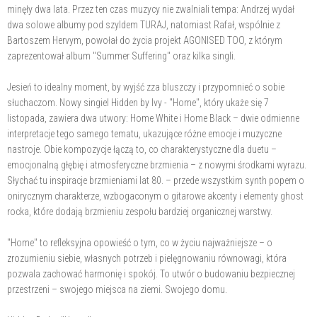
minęły dwa lata. Przez ten czas muzycy nie zwalniali tempa: Andrzej wydał
dwa solowe albumy pod szyldem TURAJ, natomiast Rafał, wspólnie z
Bartoszem Hervym, powołał do życia projekt AGONISED TOO, z którym
zaprezentował album "Summer Suffering" oraz kilka singli.
Jesień to idealny moment, by wyjść zza bluszczy i przypomnieć o sobie
słuchaczom. Nowy singiel Hidden by Ivy - "Home", który ukaże się 7
listopada, zawiera dwa utwory: Home White i Home Black – dwie odmienne
interpretacje tego samego tematu, ukazujące różne emocje i muzyczne
nastroje. Obie kompozycje łączą to, co charakterystyczne dla duetu –
emocjonalną głębię i atmosferyczne brzmienia – z nowymi środkami wyrazu.
Słychać tu inspiracje brzmieniami lat 80. – przede wszystkim synth popem o
onirycznym charakterze, wzbogaconym o gitarowe akcenty i elementy ghost
rocka, które dodają brzmieniu zespołu bardziej organicznej warstwy.
"Home" to refleksyjna opowieść o tym, co w życiu najważniejsze – o
zrozumieniu siebie, własnych potrzeb i pielęgnowaniu równowagi, która
pozwala zachować harmonię i spokój. To utwór o budowaniu bezpiecznej
przestrzeni – swojego miejsca na ziemi. Swojego domu.