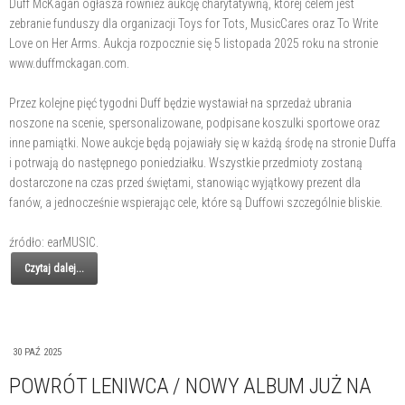
Duff McKagan ogłasza również aukcję charytatywną, której celem jest
zebranie funduszy dla organizacji Toys for Tots, MusicCares oraz To Write
Love on Her Arms. Aukcja rozpocznie się 5 listopada 2025 roku na stronie
www.duffmckagan.com.
Przez kolejne pięć tygodni Duff będzie wystawiał na sprzedaż ubrania
noszone na scenie, spersonalizowane, podpisane koszulki sportowe oraz
inne pamiątki. Nowe aukcje będą pojawiały się w każdą środę na stronie Duffa
i potrwają do następnego poniedziałku. Wszystkie przedmioty zostaną
dostarczone na czas przed świętami, stanowiąc wyjątkowy prezent dla
fanów, a jednocześnie wspierając cele, które są Duffowi szczególnie bliskie.
źródło: earMUSIC.
Czytaj dalej...
30 PAŹ 2025
POWRÓT LENIWCA / NOWY ALBUM JUŻ NA