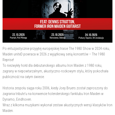
Po entuzjastycznie przyjętej europejskiej trasie The 1980 Show w 2024 roku,
Maiden uniteD powraca w 2026 z wyjątkową serią koncertów – The 1980
Reprise!
To niezwykły hołd dla debiutanckiego albumu Iron Maiden z 1980 roku,
zagrany w niepowtarzalnym, akustyczno-rockowym stylu, który pokochała
publiczność na całym świecie.
Historia zespołu sięga roku 2006, kiedy Joey Bruers został zaproszony do
zagrania tribute'u na konwencie holenderskiego fanklubu Iron Maiden w
Dynamo, Eindhoven.
Wraz z kilkoma muzykami wykonał zestaw akustycznych wersji klasyków Iron
Maiden.