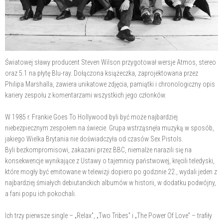
Światowej sławy producent Steven Wilson przygotował wersje Atmos, stereo
oraz 5.1 na płytę Blu-ray. Dołączona książeczka, zaprojektowana przez
Philipa Marshalla, zawiera unikatowe zdjęcia, pamiątki i chronologiczny opis
kariery zespołu z komentarzami wszystkich jego członków.
W 1985 r. Frankie Goes To Hollywood byli być może najbardziej
niebezpiecznym zespołem na świecie. Grupa wstrząsnęła muzyką w sposób,
jakiego Wielka Brytania nie doświadczyła od czasów Sex Pistols.
Byli bezkompromisowi, zakazani przez BBC, niemalże narazili się na
konsekwencje wynikające z Ustawy o tajemnicy państwowej, kręcili teledyski,
które mogły być emitowane w telewizji dopiero po godzinie 22., wydali jeden z
najbardziej śmiałych debiutanckich albumów w historii, w dodatku podwójny,
a fani popu ich pokochali.
Ich trzy pierwsze single – „Relax”, „Two Tribes” i „The Power Of Love” – trafiły