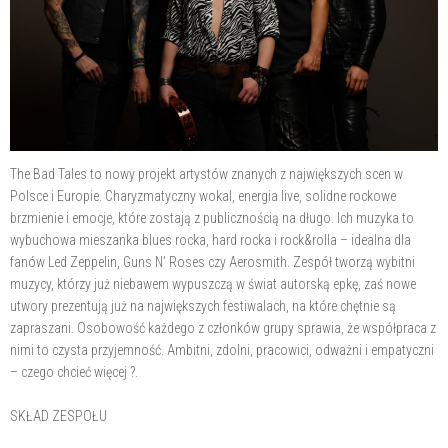
The Bad Tales to nowy projekt artystów znanych z największych scen w
Polsce i Europie. Charyzmatyczny wokal, energia live, solidne rockowe
brzmienie i emocje, które zostają z publicznością na długo. Ich muzyka to
wybuchowa mieszanka blues rocka, hard rocka i rock&rolla – idealna dla
fanów Led Zeppelin, Guns N’ Roses czy Aerosmith. Zespół tworzą wybitni
muzycy, którzy już niebawem wypuszczą w świat autorską epkę, zaś nowe
utwory prezentują już na największych festiwalach, na które chętnie są
zapraszani. Osobowość każdego z członków grupy sprawia, że współpraca z
nimi to czysta przyjemność. Ambitni, zdolni, pracowici, odważni i empatyczni
– czego chcieć więcej ?.
SKŁAD ZESPOŁU