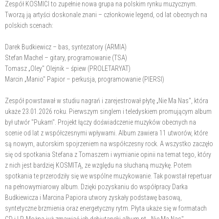
​​Zespół KOSMICI to zupełnie nowa grupa na polskim rynku muzycznym.
Tworzą ją artyści doskonale znani – członkowie legend, od lat obecnych na
polskich scenach:
Darek Budkiewicz – bas, syntezatory (ARMIA)
Stefan Machel – gitary, programowanie (TSA)
Tomasz „Oley" Olejnik – śpiew (PROLETARYAT)
Marcin „Manio" Papior – perkusja, programowanie (PIERSI)
Zespół powstawał w studiu nagrań i zarejestrował płytę „Nie Ma Nas", która
ukaże 23.01.2026 roku. Pierwszym singlem i teledyskiem promującym album
był utwór "Pukam". Projekt łączy doświadczenie muzyków obecnych na
scenie od lat z współczesnymi wpływami. Album zawiera 11 utworów, które
są nowym, autorskim spojrzeniem na współczesny rock. A wszystko zaczęło
się od spotkania Stefana z Tomaszem i wymianie opinii na temat tego, który
z nich jest bardziej KOSMITĄ, ze względu na słuchaną muzykę. Potem
spotkania te przerodziły się we wspólne muzykowanie. Tak powstał repertuar
na pełnowymiarowy album. Dzięki pozyskaniu do współpracy Darka
Budkiewicza i Marcina Papiora utwory zyskały podstawę basową,
syntetyczne brzmienia oraz energetyczny rytm. Płyta ukaże się w formatach
CD i LP. Można już zmawiać ich debiutancki album pt. „Nie Ma Nas".