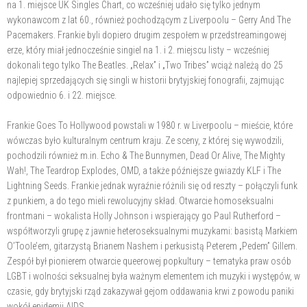
na 1. miejsce UK Singles Chart, co wcześniej udało się tylko jednym
wykonawcom z lat 60., również pochodzącym z Liverpoolu – Gerry And The
Pacemakers. Frankie byli dopiero drugim zespołem w przedstreamingowej
erze, który miał jednocześnie singiel na 1. i 2. miejscu listy – wcześniej
dokonali tego tylko The Beatles. „Relax” i „Two Tribes” wciąż należą do 25
najlepiej sprzedających się singli w historii brytyjskiej fonografii, zajmując
odpowiednio 6. i 22. miejsce.
Frankie Goes To Hollywood powstali w 1980 r. w Liverpoolu – mieście, które
wówczas było kulturalnym centrum kraju. Ze sceny, z której się wywodzili,
pochodzili również m.in. Echo & The Bunnymen, Dead Or Alive, The Mighty
Wah!, The Teardrop Explodes, OMD, a także późniejsze gwiazdy KLF i The
Lightning Seeds. Frankie jednak wyraźnie różnili się od reszty – połączyli funk
z punkiem, a do tego mieli rewolucyjny skład. Otwarcie homoseksualni
frontmani – wokalista Holly Johnson i wspierający go Paul Rutherford –
współtworzyli grupę z jawnie heteroseksualnymi muzykami: basistą Markiem
O’Toole’em, gitarzystą Brianem Nashem i perkusistą Peterem „Pedem” Gillem.
Zespół był pionierem otwarcie queerowej popkultury – tematyka praw osób
LGBT i wolności seksualnej była ważnym elementem ich muzyki i występów, w
czasie, gdy brytyjski rząd zakazywał gejom oddawania krwi z powodu paniki
wokół epidemii AIDS.