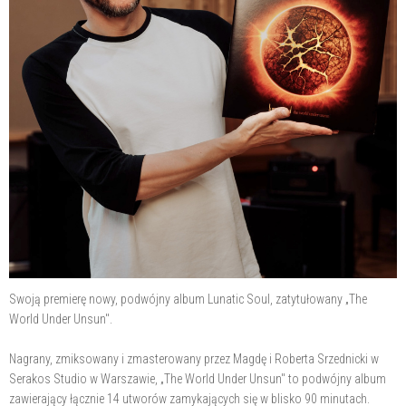
Swoją premierę nowy, podwójny album Lunatic Soul, zatytułowany „The
World Under Unsun".
Nagrany, zmiksowany i zmasterowany przez Magdę i Roberta Srzednicki w
Serakos Studio w Warszawie, „The World Under Unsun" to podwójny album
zawierający łącznie 14 utworów zamykających się w blisko 90 minutach.