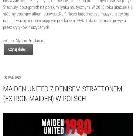
niezwykle bogatej stylistyce, odmiennej jednak od popularnych aranżacji liryki
Stachury, dostępnych na polskim rynku muzycznym. W 2016 roku ukazuje się
siódmy studyjny album Leniwca „Raj". Nieco łagodniejsza muzyka łączy się
nadal z ważnym i interesującym przekazem. Płyta była doskonale przyjęta
przez krytyków muzycznych.
źródło: Mystic Production
Czytaj dalej...
30 PAŹ 2025
MAIDEN UNITED Z DENISEM STRATTONEM
(EX IRON MAIDEN) W POLSCE!