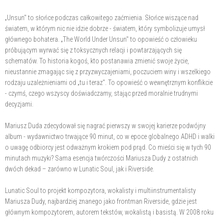
„Unsun" to słońce podczas całkowitego zaćmienia. Słońce wiszące nad
światem, w którym nic nie idzie dobrze - światem, który symbolizuje umysł
głównego bohatera. „The World Under Unsun" to opowieść o człowieku
próbującym wyrwać się z toksycznych relacji i powtarzających się
schematów. To historia kogoś, kto postanawia zmienić swoje życie,
nieustannie zmagając się z przyzwyczajeniami, poczuciem winy i wszelkiego
rodzaju uzależnieniami od „tu i teraz". To opowieść o wewnętrznym konflikcie
- czymś, czego wszyscy doświadczamy, stając przed moralnie trudnymi
decyzjami.
Mariusz Duda zdecydował się nagrać pierwszy w swojej karierze podwójny
album - wydawnictwo trwające 90 minut, co w epoce globalnego ADHD i walki
o uwagę odbiorcy jest odważnym krokiem pod prąd. Co mieści się w tych 90
minutach muzyki? Sama esencja twórczości Mariusza Dudy z ostatnich
dwóch dekad – zarówno w Lunatic Soul, jak i Riverside.
Lunatic Soul to projekt kompozytora, wokalisty i multiinstrumentalisty
Mariusza Dudy, najbardziej znanego jako frontman Riverside, gdzie jest
głównym kompozytorem, autorem tekstów, wokalistą i basistą. W 2008 roku