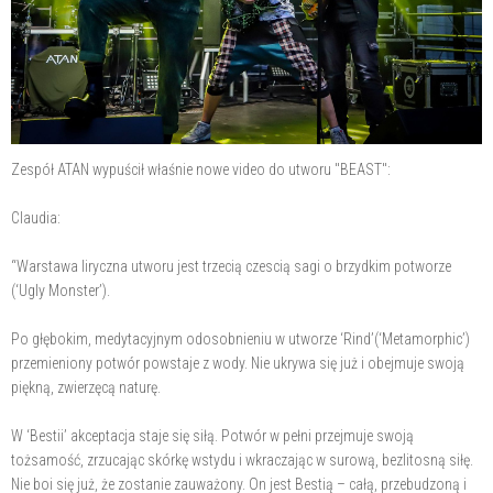
Zespół ATAN wypuścił właśnie nowe video do utworu "BEAST":
Claudia:
“Warstawa liryczna utworu jest trzecią czescią sagi o brzydkim potworze
(‘Ugly Monster’).
Po głębokim, medytacyjnym odosobnieniu w utworze ‘Rind’(‘Metamorphic’)
przemieniony potwór powstaje z wody. Nie ukrywa się już i obejmuje swoją
piękną, zwierzęcą naturę.
W ‘Bestii’ akceptacja staje się siłą. Potwór w pełni przejmuje swoją
tożsamość, zrzucając skórkę wstydu i wkraczając w surową, bezlitosną siłę.
Nie boi się już, że zostanie zauważony. On jest Bestią – całą, przebudzoną i