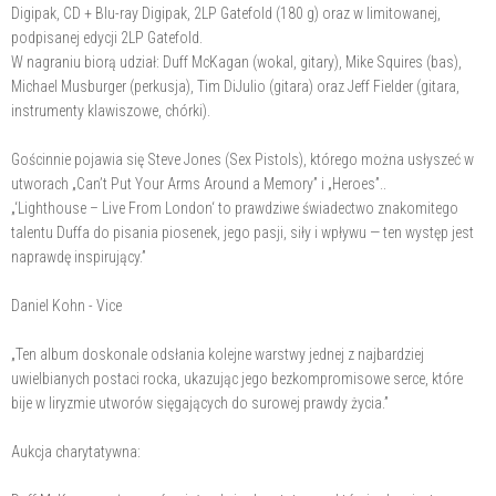
Digipak, CD + Blu-ray Digipak, 2LP Gatefold (180 g) oraz w limitowanej,
podpisanej edycji 2LP Gatefold.
W nagraniu biorą udział: Duff McKagan (wokal, gitary), Mike Squires (bas),
Michael Musburger (perkusja), Tim DiJulio (gitara) oraz Jeff Fielder (gitara,
instrumenty klawiszowe, chórki).
Gościnnie pojawia się Steve Jones (Sex Pistols), którego można usłyszeć w
utworach „Can’t Put Your Arms Around a Memory” i „Heroes”..
„‘Lighthouse – Live From London‘ to prawdziwe świadectwo znakomitego
talentu Duffa do pisania piosenek, jego pasji, siły i wpływu — ten występ jest
naprawdę inspirujący.”
Daniel Kohn - Vice
„Ten album doskonale odsłania kolejne warstwy jednej z najbardziej
uwielbianych postaci rocka, ukazując jego bezkompromisowe serce, które
bije w liryzmie utworów sięgających do surowej prawdy życia.”
Aukcja charytatywna: