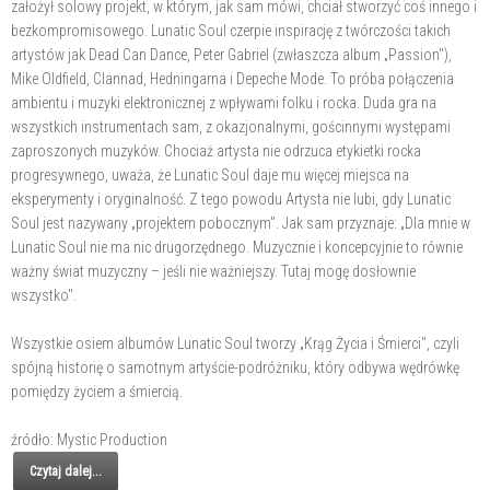
założył solowy projekt, w którym, jak sam mówi, chciał stworzyć coś innego i
bezkompromisowego. Lunatic Soul czerpie inspirację z twórczości takich
artystów jak Dead Can Dance, Peter Gabriel (zwłaszcza album „Passion"),
Mike Oldfield, Clannad, Hedningarna i Depeche Mode. To próba połączenia
ambientu i muzyki elektronicznej z wpływami folku i rocka. Duda gra na
wszystkich instrumentach sam, z okazjonalnymi, gościnnymi występami
zaproszonych muzyków. Chociaż artysta nie odrzuca etykietki rocka
progresywnego, uważa, że Lunatic Soul daje mu więcej miejsca na
eksperymenty i oryginalność. Z tego powodu Artysta nie lubi, gdy Lunatic
Soul jest nazywany „projektem pobocznym". Jak sam przyznaje: „Dla mnie w
Lunatic Soul nie ma nic drugorzędnego. Muzycznie i koncepcyjnie to równie
ważny świat muzyczny – jeśli nie ważniejszy. Tutaj mogę dosłownie
wszystko".
Wszystkie osiem albumów Lunatic Soul tworzy „Krąg Życia i Śmierci", czyli
spójną historię o samotnym artyście-podróżniku, który odbywa wędrówkę
pomiędzy życiem a śmiercią.
źródło: Mystic Production
Czytaj dalej...