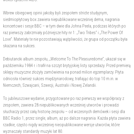
Wbrew obiegowej opinii jakoby byli zespołem stricte studyjnym,
siedmiopłytowy box zawiera niepublikowane wcześniej dema, nagrania
koncertowe i sesje BBC – w tym dwie dla Johna Peela, podczas których po
raz pierwszy zabrzmiały późniejsze hity nr 1: „Two Tribes” i „The Power Of
Love”. Materiały te nie pozostawiają wątpliwości, że grupa od początku była
skazana na sukces.
Debiutancki album zespołu, „Welcome To The Pleasuredome”, ukazał się w
październiku 1984 r. i trafił na szczyt brytyjskiej listy sprzedaży. Przed premierą
sklepy muzyczne złożyły zamówienia na ponad milion egzemplarzy. Płyta
odniosła również sukces międzynarodowy, trafiając do top 10 m.in. w
Niemczech, Szwajcarii, Szwecji, Australii i Nowej Zelandii.
To jubileuszowe wydanie, przygotowane po raz pierwszy we współpracy z
zespołem, zawiera 28 niepublikowanych wcześniej utworów i prowadzi
słuchaczy przez całą historię zespołu – od wczesnych demówek i sesji dla
BBC Radio 1, przez single, album, aż po dalsze nagrania. Każda płyta zawiera
rzadkie, często nigdy wcześniej nieopublikowane wersje utworów, które
wyznaczały standardy muzyki lat 80.