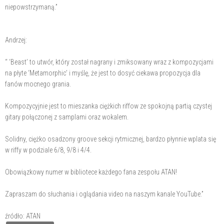
niepowstrzymaną.”
Andrzej:
“ ‘Beast’ to utwór, który został nagrany i zmiksowany wraz z kompozycjami
na płyte ‘Metamorphic’ i myślę, że jest to dosyć ciekawa propozycja dla
fanów mocnego grania.
Kompozycyjnie jest to mieszanka ciężkich riffow ze spokojną partią czystej
gitary połączonej z samplami oraz wokalem.
Solidny, ciężko osadzony groove sekcji rytmicznej, bardzo płynnie wplata się
w riffy w podziale 6/8, 9/8 i 4/4.
Obowiązkowy numer w bibliotece każdego fana zespołu ATAN!
Zapraszam do słuchania i oglądania video na naszym kanale YouTube.”
źródło: ATAN