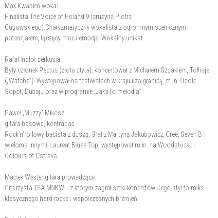
Max Kwapień wokal
Finalista The Voice of Poland 9 (drużyna Piotra
Cugowskiego).Charyzmatyczny wokalista z ogromnym scenicznym
potencjałem, łączący moc i emocje. Wokalny unikat.
Rafał Inglot perkusja
Były członek Pectus (złota płyta), koncertował z Michałem Szpakiem, Tołhaje
(„Wataha”). Występował na festiwalach w kraju i za granicą, m.in. Opole,
Sopot, Dubaju oraz w programie „Jaka to melodia”.
Paweł „Muzzy” Mikosz
gitara basowa, kontrabas
Rock’n’rollowy basista z duszą. Grał z Martyną Jakubowicz, Cree, Seven B i
wieloma innymi. Laureat Blues Top, występował m.in. na Woodstocku i
Colours of Ostrava.
Maciek Wester gitara prowadząca
Gitarzysta TSA MNKWL, z którym zagrał setki koncertów. Jego styl to miks
klasycznego hard rocka i współczesnych brzmień.