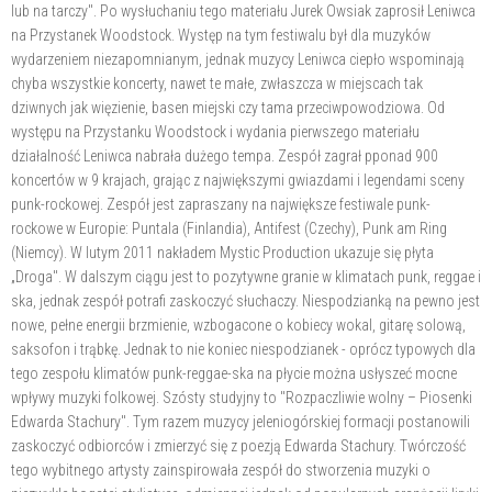
lub na tarczy". Po wysłuchaniu tego materiału Jurek Owsiak zaprosił Leniwca
na Przystanek Woodstock. Występ na tym festiwalu był dla muzyków
wydarzeniem niezapomnianym, jednak muzycy Leniwca ciepło wspominają
chyba wszystkie koncerty, nawet te małe, zwłaszcza w miejscach tak
dziwnych jak więzienie, basen miejski czy tama przeciwpowodziowa. Od
występu na Przystanku Woodstock i wydania pierwszego materiału
działalność Leniwca nabrała dużego tempa. Zespół zagrał pponad 900
koncertów w 9 krajach, grając z największymi gwiazdami i legendami sceny
punk-rockowej. Zespół jest zapraszany na największe festiwale punk-
rockowe w Europie: Puntala (Finlandia), Antifest (Czechy), Punk am Ring
(Niemcy). W lutym 2011 nakładem Mystic Production ukazuje się płyta
„Droga". W dalszym ciągu jest to pozytywne granie w klimatach punk, reggae i
ska, jednak zespół potrafi zaskoczyć słuchaczy. Niespodzianką na pewno jest
nowe, pełne energii brzmienie, wzbogacone o kobiecy wokal, gitarę solową,
saksofon i trąbkę. Jednak to nie koniec niespodzianek - oprócz typowych dla
tego zespołu klimatów punk-reggae-ska na płycie można usłyszeć mocne
wpływy muzyki folkowej. Szósty studyjny to "Rozpaczliwie wolny – Piosenki
Edwarda Stachury". Tym razem muzycy jeleniogórskiej formacji postanowili
zaskoczyć odbiorców i zmierzyć się z poezją Edwarda Stachury. Twórczość
tego wybitnego artysty zainspirowała zespół do stworzenia muzyki o