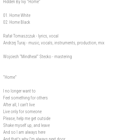
Hidden By Ivy "Home"
01. Home White
02. Home Black
Rafał Tomaszczuk - lyrics, vocal
Andrzej Turaj - music, vocals, instruments, production, mix
Wojciech "Mindheal" Stecko - mastering
"Home"
I no longer want to
Feel something for others
After all, I can’t live
Live only for someone
Please, help me get outside
Shake myself up, and leave
And so I am always here
And that’s why I’m always next door