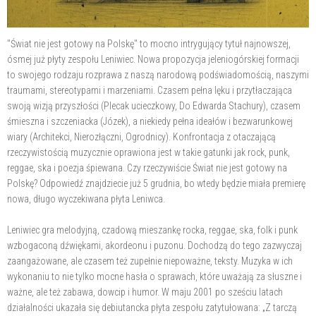
"Świat nie jest gotowy na Polskę" to mocno intrygujący tytuł najnowszej,
ósmej już płyty zespołu Leniwiec. Nowa propozycja jeleniogórskiej formacji
to swojego rodzaju rozprawa z naszą narodową podświadomością, naszymi
traumami, stereotypami i marzeniami. Czasem pełna lęku i przytłaczająca
swoją wizją przyszłości (Plecak ucieczkowy, Do Edwarda Stachury), czasem
śmieszna i szczeniacka (Józek), a niekiedy pełna ideałów i bezwarunkowej
wiary (Architekci, Nierozłączni, Ogrodnicy). Konfrontacja z otaczającą
rzeczywistością muzycznie oprawiona jest w takie gatunki jak rock, punk,
reggae, ska i poezja śpiewana. Czy rzeczywiście Świat nie jest gotowy na
Polskę? Odpowiedź znajdziecie już 5 grudnia, bo wtedy będzie miała premierę
nowa, długo wyczekiwana płyta Leniwca.
Leniwiec gra melodyjną, czadową mieszankę rocka, reggae, ska, folk i punk
wzbogaconą dźwiękami, akordeonu i puzonu. Dochodzą do tego zazwyczaj
zaangażowane, ale czasem też zupełnie niepoważne, teksty. Muzyka w ich
wykonaniu to nie tylko mocne hasła o sprawach, które uważają za słuszne i
ważne, ale też zabawa, dowcip i humor. W maju 2001 po sześciu latach
działalności ukazała się debiutancka płyta zespołu zatytułowana: „Z tarczą