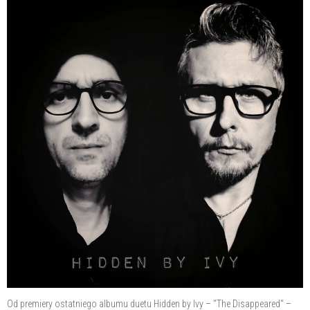
Od premiery ostatniego albumu duetu Hidden by Ivy – "The Disappeared" –