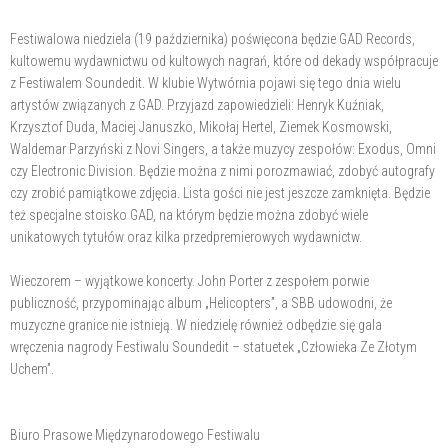
Festiwalowa niedziela (19 października) poświęcona będzie GAD Records,
kultowemu wydawnictwu od kultowych nagrań, które od dekady współpracuje
z Festiwalem Soundedit. W klubie Wytwórnia pojawi się tego dnia wielu
artystów związanych z GAD. Przyjazd zapowiedzieli: Henryk Kuźniak,
Krzysztof Duda, Maciej Januszko, Mikołaj Hertel, Ziemek Kosmowski,
Waldemar Parzyński z Novi Singers, a także muzycy zespołów: Exodus, Omni
czy Electronic Division. Będzie można z nimi porozmawiać, zdobyć autografy
czy zrobić pamiątkowe zdjęcia. Lista gości nie jest jeszcze zamknięta. Będzie
też specjalne stoisko GAD, na którym będzie można zdobyć wiele
unikatowych tytułów oraz kilka przedpremierowych wydawnictw.
Wieczorem – wyjątkowe koncerty. John Porter z zespołem porwie
publiczność, przypominając album „Helicopters”, a SBB udowodni, że
muzyczne granice nie istnieją. W niedzielę również odbędzie się gala
wręczenia nagrody Festiwalu Soundedit – statuetek „Człowieka Ze Złotym
Uchem”.
Biuro Prasowe Międzynarodowego Festiwalu