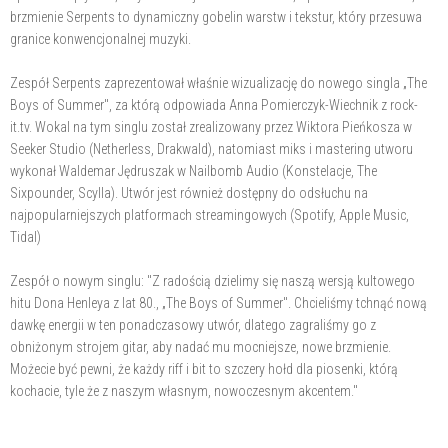
brzmienie Serpents to dynamiczny gobelin warstw i tekstur, który przesuwa
granice konwencjonalnej muzyki.
Zespół Serpents zaprezentował właśnie wizualizację do nowego singla „The
Boys of Summer", za którą odpowiada Anna Pomierczyk-Wiechnik z rock-
it.tv. Wokal na tym singlu został zrealizowany przez Wiktora Pieńkosza w
Seeker Studio (Netherless, Drakwald), natomiast miks i mastering utworu
wykonał Waldemar Jędruszak w Nailbomb Audio (Konstelacje, The
Sixpounder, Scylla). Utwór jest również dostępny do odsłuchu na
najpopularniejszych platformach streamingowych (Spotify, Apple Music,
Tidal)
Zespół o nowym singlu: "Z radością dzielimy się naszą wersją kultowego
hitu Dona Henleya z lat 80., „The Boys of Summer". Chcieliśmy tchnąć nową
dawkę energii w ten ponadczasowy utwór, dlatego zagraliśmy go z
obniżonym strojem gitar, aby nadać mu mocniejsze, nowe brzmienie.
Możecie być pewni, że każdy riff i bit to szczery hołd dla piosenki, którą
kochacie, tyle że z naszym własnym, nowoczesnym akcentem."