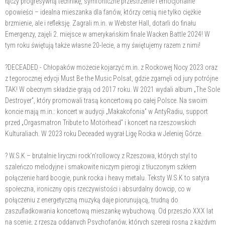
łączy progresywną technikę, symfoniczne przestrzenie i emocjonalne
opowieści – idealna mieszanka dla fanów, którzy cenią nie tylko ciężkie
brzmienie, ale i refleksję. Zagrali m.in. w Webster Hall, dotarli do finału
Emergenzy, zajęli 2. miejsce w amerykańskim finale Wacken Battle 2024! W
tym roku świętują także własne 20-lecie, a my świętujemy razem z nimi!
?DECEADED - Chłopaków możecie kojarzyć m.in. z Rockowej Nocy 2023 oraz
z tegorocznej edycji Must Be the Music Polsat, gdzie zgarnęli od jury potrójne
TAK! W obecnym składzie grają od 2017 roku. W 2021 wydali album „The Sole
Destroyer”, który promowali trasą koncertową po całej Polsce. Na swoim
koncie mają m.in.: koncert w audycji „Makakofonia” w AntyRadiu, support
przed „Orgasmatron Tribute to Motörhead” i koncert na rzeszowskich
Kulturaliach. W 2023 roku Deceaded wygrał Ligę Rocka w Jeleniej Górze.
? W.S.K – brutalnie liryczni rock’n’rollowcy z Rzeszowa, których styl to
szaleńczo melodyjne i smakowite niczym pierogi z tłuczonym szkłem
połączenie hard boogie, punk rocka i heavy metalu. Teksty W.S.K to satyra
społeczna, ironiczny opis rzeczywistości i absurdalny dowcip, co w
połączeniu z energetyczną muzyką daje piorunującą, trudną do
zaszufladkowania koncertową mieszankę wybuchową. Od przeszło XXX lat
na scenie, z rzeszą oddanych Psychofanów, których szeregi rosną z każdym