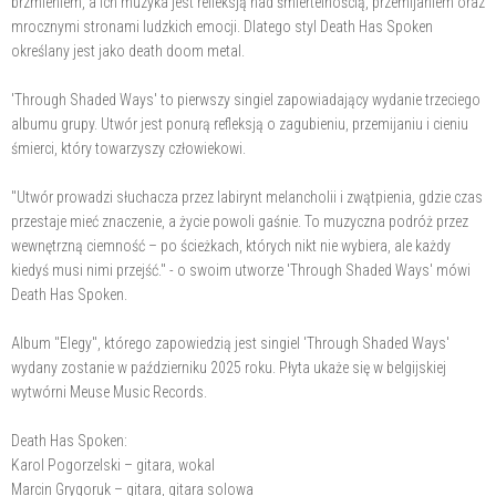
brzmieniem, a ich muzyka jest refleksją nad śmiertelnością, przemijaniem oraz
mrocznymi stronami ludzkich emocji. Dlatego styl Death Has Spoken
określany jest jako death doom metal.
'Through Shaded Ways' to pierwszy singiel zapowiadający wydanie trzeciego
albumu grupy. Utwór jest ponurą refleksją o zagubieniu, przemijaniu i cieniu
śmierci, który towarzyszy człowiekowi.
"Utwór prowadzi słuchacza przez labirynt melancholii i zwątpienia, gdzie czas
przestaje mieć znaczenie, a życie powoli gaśnie. To muzyczna podróż przez
wewnętrzną ciemność – po ścieżkach, których nikt nie wybiera, ale każdy
kiedyś musi nimi przejść." - o swoim utworze 'Through Shaded Ways' mówi
Death Has Spoken.
Album "Elegy", którego zapowiedzią jest singiel 'Through Shaded Ways'
wydany zostanie w październiku 2025 roku. Płyta ukaże się w belgijskiej
wytwórni Meuse Music Records.
Death Has Spoken:
Karol Pogorzelski – gitara, wokal
Marcin Grygoruk – gitara, gitara solowa