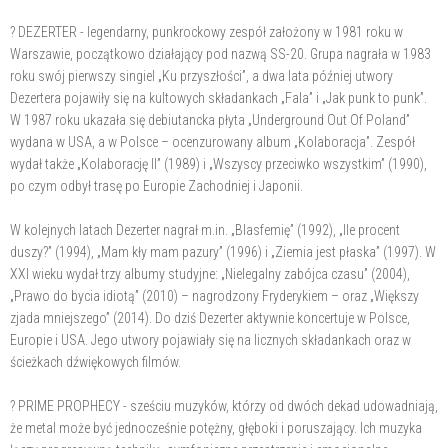
? DEZERTER - legendarny, punkrockowy zespół założony w 1981 roku w
Warszawie, początkowo działający pod nazwą SS-20. Grupa nagrała w 1983
roku swój pierwszy singiel „Ku przyszłości”, a dwa lata później utwory
Dezertera pojawiły się na kultowych składankach „Fala” i „Jak punk to punk”.
W 1987 roku ukazała się debiutancka płyta „Underground Out Of Poland”
wydana w USA, a w Polsce – ocenzurowany album „Kolaboracja”. Zespół
wydał także „Kolaborację II” (1989) i „Wszyscy przeciwko wszystkim” (1990),
po czym odbył trasę po Europie Zachodniej i Japonii.
W kolejnych latach Dezerter nagrał m.in. „Blasfemię” (1992), „Ile procent
duszy?” (1994), „Mam kły mam pazury” (1996) i „Ziemia jest płaska” (1997). W
XXI wieku wydał trzy albumy studyjne: „Nielegalny zabójca czasu” (2004),
„Prawo do bycia idiotą” (2010) – nagrodzony Fryderykiem – oraz „Większy
zjada mniejszego” (2014). Do dziś Dezerter aktywnie koncertuje w Polsce,
Europie i USA. Jego utwory pojawiały się na licznych składankach oraz w
ścieżkach dźwiękowych filmów.
? PRIME PROPHECY - sześciu muzyków, którzy od dwóch dekad udowadniają,
że metal może być jednocześnie potężny, głęboki i poruszający. Ich muzyka