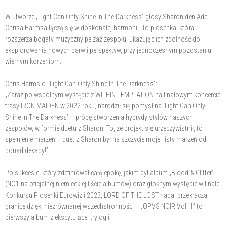
W utworze „Light Can Only Shine In The Darkness” głosy Sharon den Adel i
Chrisa Harmsa łączą się w doskonałej harmonii. To piosenka, która
rozszerza bogaty muzyczny pejzaż zespołu, ukazując ich zdolność do
eksplorowania nowych barw i perspektyw, przy jednoczesnym pozostaniu
wiernym korzeniom.
Chris Harms o “Light Can Only Shine In The Darkness”:
„Zaraz po wspólnym występie z WITHIN TEMPTATION na finałowym koncercie
trasy IRON MAIDEN w 2022 roku, narodził się pomysł na ‘Light Can Only
Shine In The Darkness’ – próbę stworzenia hybrydy stylów naszych
zespołów, w formie duetu z Sharon. To, że projekt się urzeczywistnił, to
spełnienie marzeń – duet z Sharon był na szczycie mojej listy marzeń od
ponad dekady!”
Po sukcesie, który zdefiniował całą epokę, jakim był album „Blood & Glitter”
(NO1 na oficjalnej niemieckiej liście albumów) oraz głośnym występie w finale
Konkursu Piosenki Eurowizji 2023, LORD OF THE LOST nadal przekracza
granice dzięki niezrównanej wszechstronności – „OPVS NOIR Vol. 1” to
pierwszy album z ekscytującej trylogii.