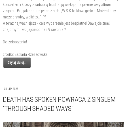
koncertem i którzy z radosną frustracją czekają na premierowy album
zespołu. Bo, jak napisał jeden z nich: „W.S.K to klawi goście. Może starzy,
może brzydcy, walić to…"! ??
A teraz najważniejsze - całe wydarzenie jest bezpłatne! Dawajcie znać
znajomym i wbijajcie do nas 9 sierpnia!?
Do zobaczenia!
źródło: Estrada Rzeszowska
Czytaj dalej...
30 LIP 2025
DEATH HAS SPOKEN POWRACA Z SINGLEM
'THROUGH SHADED WAYS'