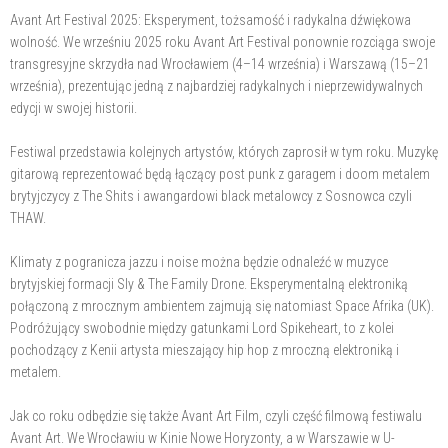
Avant Art Festival 2025: Eksperyment, tożsamość i radykalna dźwiękowa
wolność. We wrześniu 2025 roku Avant Art Festival ponownie rozciąga swoje
transgresyjne skrzydła nad Wrocławiem (4–14 września) i Warszawą (15–21
września), prezentując jedną z najbardziej radykalnych i nieprzewidywalnych
edycji w swojej historii.
Festiwal przedstawia kolejnych artystów, których zaprosił w tym roku. Muzykę
gitarową reprezentować będą łączący post punk z garagem i doom metalem
brytyjczycy z The Shits i awangardowi black metalowcy z Sosnowca czyli
THAW.
Klimaty z pogranicza jazzu i noise można będzie odnaleźć w muzyce
brytyjskiej formacji Sly & The Family Drone. Eksperymentalną elektroniką
połączoną z mrocznym ambientem zajmują się natomiast Space Afrika (UK).
Podróżujący swobodnie między gatunkami Lord Spikeheart, to z kolei
pochodzący z Kenii artysta mieszający hip hop z mroczną elektroniką i
metalem.
Jak co roku odbędzie się także Avant Art Film, czyli część filmową festiwalu
Avant Art. We Wrocławiu w Kinie Nowe Horyzonty, a w Warszawie w U-