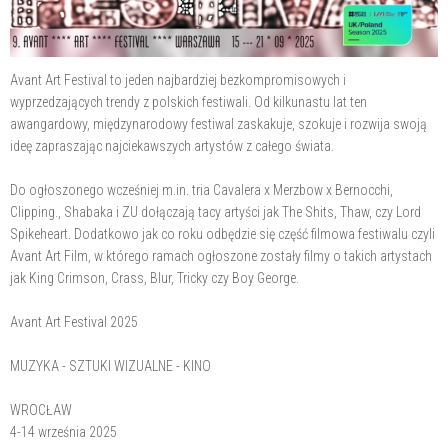
Avant Art Festival to jeden najbardziej bezkompromisowych i
wyprzedzających trendy z polskich festiwali. Od kilkunastu lat ten
awangardowy, międzynarodowy festiwal zaskakuje, szokuje i rozwija swoją
ideę zapraszając najciekawszych artystów z całego świata.
Do ogłoszonego wcześniej m.in. tria Cavalera x Merzbow x Bernocchi,
Clipping., Shabaka i ZU dołączają tacy artyści jak The Shits, Thaw, czy Lord
Spikeheart. Dodatkowo jak co roku odbędzie się część filmowa festiwalu czyli
Avant Art Film, w którego ramach ogłoszone zostały filmy o takich artystach
jak King Crimson, Crass, Blur, Tricky czy Boy George.
Avant Art Festival 2025
MUZYKA - SZTUKI WIZUALNE - KINO
WROCŁAW
4-14 września 2025