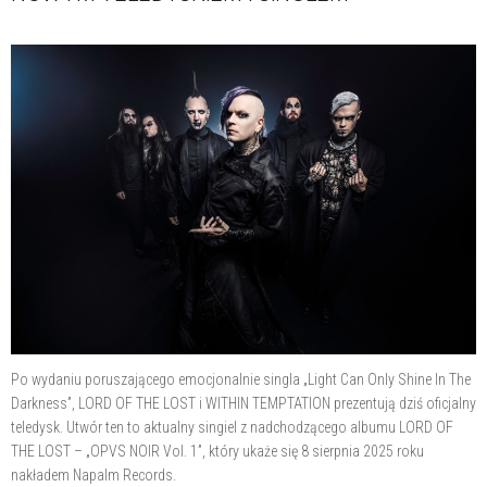
Po wydaniu poruszającego emocjonalnie singla „Light Can Only Shine In The
Darkness”, LORD OF THE LOST i WITHIN TEMPTATION prezentują dziś oficjalny
teledysk. Utwór ten to aktualny singiel z nadchodzącego albumu LORD OF
THE LOST – „OPVS NOIR Vol. 1”, który ukaże się 8 sierpnia 2025 roku
nakładem Napalm Records.