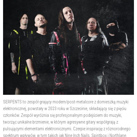
SERPENTS to zespół grający modern/post-metalcore z domieszką muzyki
elektronicznej, powstały w 2023 roku w Szczecinie, składający się z pięciu
członków. Zespół wyróżnia się profesjonalnym podejściem do muzyki,
tworząc unikalne brzmienie, w którym agresywne gitary współgrają z
pulsującymi elementami elektronicznymi. Czerpie inspirację z różnorodnego
spektrum wpływów, w tym takich jak Nine Inch Nails, Spiritbox i Northlane,