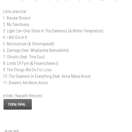
Lista utworów:
1. Bazaar Bizarre
2. My Sanctuary
3. Light Can Only Shine In The Darkness (& Within Temptation)
4. I Will Die In It
5. Moonstruck (& Stimmgewalt)
6. Damage (feat. Whiplasher Bernadotte)
7. Ghosts (feat. Tina Guo)
8. Lords Of Fyre (& Feuerschwanz)
9. The Things We Do For Love
10. The Sadness In Everything (feat. Anna Maria Rose)
11. Dreams Are Never Alone
źródło: Napalm Records
Czytaj dalej...
29 LIP 2025