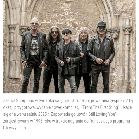
Zespół Scorpions w tym roku świętuje 60. rocznicę powstania zespołu. Z tej
okazji przygotował wydanie nowej kompilacji "From The First Sting". Ukaże
się ona we wrześniu 2025 r. Zapowiada go utwór 'Still Loving You'
zarejestrowany w 1996 roku w trakcie nagrania do francuskiego programu
telewizyjnego.