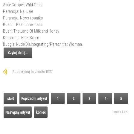
Alice Cooper: Wild Ones
Paranoja: Na luzie
Paranoja: News i panika
Bush: .I Beat Loneliness
Bush: The Land Of Milk and Honey
Katatonia: Efter Solen
Budgie: Nude Disintegrating/Parachitist Woman.
Czytaj dalej...
Subskrybuj to źródło RSS
start
Poprzedni artykuł
1
2
3
4
5
Strona 1 z 5
Następny artykuł
koniec