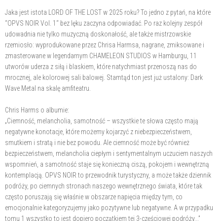
Jaka jest istota LORD OF THE LOST w 2025 roku? To jedno z pytań, na które
“OPVS NOIR Vol. 1“ bez lęku zaczyna odpowiadać. Po raz kolejny zespół
udowadnia nie tylko muzyczną doskonałość, ale także mistrzowskie
rzemiosło: wyprodukowane przez Chrisa Harmsa, nagrane, zmiksowane i
zmasterowane w legendarnym CHAMELEON STUDIOS w Hamburgu, 11
utworów uderza z siłą i blaskiem, które natychmiast przenoszą nas do
mrocznej, ale kolorowej sali balowej. Stamtąd ton jest już ustalony: Dark
Wave Metal na skalę amfiteatru.
Chris Harms o albumie:
„Ciemność, melancholia, samotność – wszystkie te słowa często mają
negatywne konotacje, które możemy kojarzyć z niebezpieczeństwem,
smutkiem i stratą i nie bez powodu. Ale ciemność może być również
bezpieczeństwem, melancholia ciepłym i sentymentalnym uczuciem naszych
wspomnień, a samotność staje się konieczną ciszą, pokojem i wewnętrzną
kontemplacją. OPVS NOIR to przewodnik turystyczny, a może także dziennik
podróży, po ciemnych stronach naszego wewnętrznego świata, które tak
często poruszają się właśnie w obszarze napięcia między tym, co
emocjonalnie kategoryzujemy jako pozytywne lub negatywne. A w przypadku
tomu 1 wszystko to jest dopiero początkiem tej 3-częściowej podróży...”