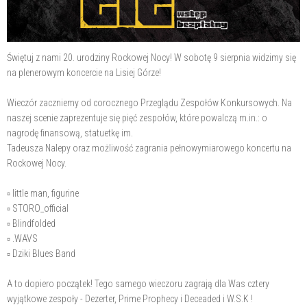
Świętuj z nami 20. urodziny Rockowej Nocy! W sobotę 9 sierpnia widzimy się
na plenerowym koncercie na Lisiej Górze!
Wieczór zaczniemy od corocznego Przeglądu Zespołów Konkursowych. Na
naszej scenie zaprezentuje się pięć zespołów, które powalczą m.in.: o
nagrodę finansową, statuetkę im.
Tadeusza Nalepy oraz możliwość zagrania pełnowymiarowego koncertu na
Rockowej Nocy.
▫️ little man, figurine
▫️ STORO_official
▫️ Blindfolded
▫️ .WAVS
▫️ Dziki Blues Band
A to dopiero początek! Tego samego wieczoru zagrają dla Was cztery
wyjątkowe zespoły - Dezerter, Prime Prophecy i Deceaded i W.S.K !