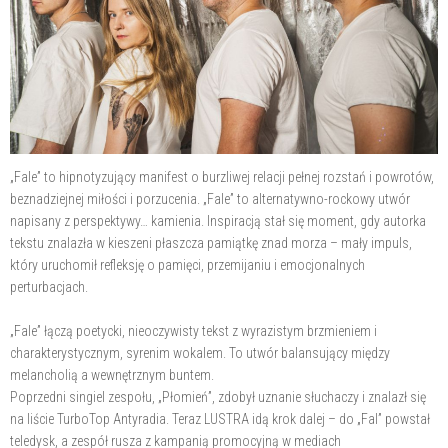
„Fale” to hipnotyzujący manifest o burzliwej relacji pełnej rozstań i powrotów,
beznadziejnej miłości i porzucenia. „Fale” to alternatywno-rockowy utwór
napisany z perspektywy… kamienia. Inspiracją stał się moment, gdy autorka
tekstu znalazła w kieszeni płaszcza pamiątkę znad morza – mały impuls,
który uruchomił refleksję o pamięci, przemijaniu i emocjonalnych
perturbacjach.
„Fale” łączą poetycki, nieoczywisty tekst z wyrazistym brzmieniem i
charakterystycznym, syrenim wokalem. To utwór balansujący między
melancholią a wewnętrznym buntem.
Poprzedni singiel zespołu, „Płomień”, zdobył uznanie słuchaczy i znalazł się
na liście TurboTop Antyradia. Teraz LUSTRA idą krok dalej – do „Fal” powstał
teledysk, a zespół rusza z kampanią promocyjną w mediach