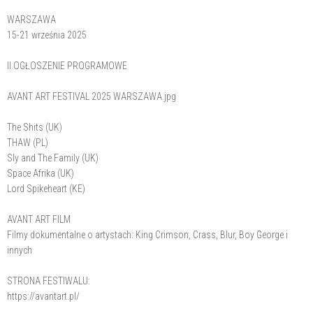
WARSZAWA
15-21 września 2025
II OGŁOSZENIE PROGRAMOWE
AVANT ART FESTIVAL 2025 WARSZAWA.jpg
The Shits (UK)
THAW (PL)
Sly and The Family (UK)
Space Afrika (UK)
Lord Spikeheart (KE)
AVANT ART FILM
Filmy dokumentalne o artystach: King Crimson, Crass, Blur, Boy George i
innych
STRONA FESTIWALU:
https://avantart.pl/