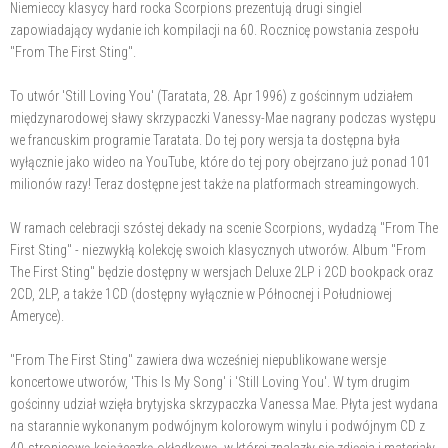
Niemieccy klasycy hard rocka Scorpions prezentują drugi singiel
zapowiadający wydanie ich kompilacji na 60. Rocznicę powstania zespołu
"From The First Sting".
To utwór 'Still Loving You' (Taratata, 28. Apr 1996) z gościnnym udziałem
międzynarodowej sławy skrzypaczki Vanessy-Mae nagrany podczas występu
we francuskim programie Taratata. Do tej pory wersja ta dostępna była
wyłącznie jako wideo na YouTube, które do tej pory obejrzano już ponad 101
milionów razy! Teraz dostępne jest także na platformach streamingowych.
W ramach celebracji szóstej dekady na scenie Scorpions, wydadzą "From The
First Sting" - niezwykłą kolekcję swoich klasycznych utworów. Album "From
The First Sting" będzie dostępny w wersjach Deluxe 2LP i 2CD bookpack oraz
2CD, 2LP, a także 1CD (dostępny wyłącznie w Północnej i Południowej
Ameryce).
"From The First Sting" zawiera dwa wcześniej niepublikowane wersje
koncertowe utworów, 'This Is My Song' i 'Still Loving You'. W tym drugim
gościnny udział wzięła brytyjska skrzypaczka Vanessa Mae. Płyta jest wydana
na starannie wykonanym podwójnym kolorowym winylu i podwójnym CD z
40-stronicową książeczką okładkową, w której znalazły się zdjęcia i materiały