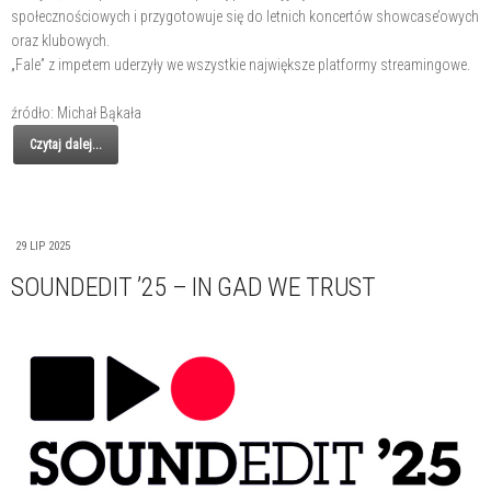
społecznościowych i przygotowuje się do letnich koncertów showcase’owych
oraz klubowych.
„Fale” z impetem uderzyły we wszystkie największe platformy streamingowe.
źródło: Michał Bąkała
Czytaj dalej...
29 LIP 2025
SOUNDEDIT ’25 – IN GAD WE TRUST