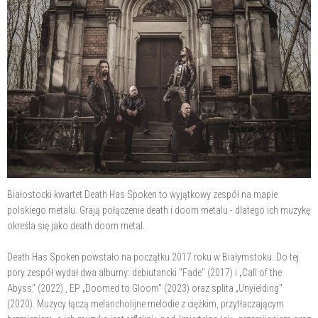
Białostocki kwartet Death Has Spoken to wyjątkowy zespół na mapie
polskiego metalu. Grają połączenie death i doom metalu - dlatego ich muzykę
określa się jako death doom metal.
Death Has Spoken powstało na początku 2017 roku w Białymstoku. Do tej
pory zespół wydał dwa albumy: debiutancki "Fade" (2017) i „Call of the
Abyss" (2022) , EP „Doomed to Gloom" (2023) oraz splita „Unyielding"
(2020). Muzycy łączą melancholijne melodie z ciężkim, przytłaczającym