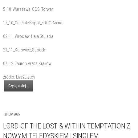
5_10_Warszawa_COS_Torwar
17_10_Gdańsk/Sopot_ERGO Arena
02_11_Wrocław_Hala Stulecia
21_11_Katowice_Spodek
07_12_Tauron Arena Kraków
źródło: Live2Listen
Czytaj dalej...
29 LIP 2025
LORD OF THE LOST & WITHIN TEMPTATION Z
NOWYM TELEDYSKIEM I SINGLEM