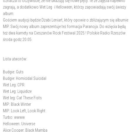
oznacza to oczywiście, że nie ukazują się nowe płyty. Te ze zdjęcia napewno
zagrają, a dodatkowo Wet Leg i Helloween, którzy zapowiadają swój świeży
album.
Gościem audycji będzie Dżabi Leniart, który opowie o zbliżającym się albumie
MIP. Swój nowy album zaprezentuje też formacja Paranoja. Do wzięcia będą
też dwa karnety na Cieszanów Rock Festiwal 2025 ! Polskie Radio Rzeszów
środa godz.20.05
Lista utworów:
Budgie: Guts
Budgie: Homicidal Suicidal
Wet Leg: CPR
Wet Leg: Liquidize
Wet leg: Cat These Fists
MIP: Black Winter
MIP: Look Left, Look Right
Turbo: wwww
Helloween: Universe
Alice Cooper: Black Mamba