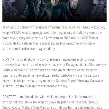
W związku z ogromnym zainteresowaniem trasą RE-START: Gra o wszystko,
zespół COMA, wraz z agencją Live2Listen, ogłaszają dodatkowy koncert w
Warszawie, który odbędzie się 5 października 2025 roku na COS Torwar.
Pozostałe koncerty na trasie sprzedają się błyskawicznie, a występ w
katowickim Spodku został wyprzedany.
RE-START to spektakularny powrót jednej z najważniejszych formacji
rockowych w historii polskiej sceny muzycznej. Po wyprzedaniu Atlas Areny w
Łodzi w zaledwie 10 godzin oraz ogromnym zainteresowaniu kolejnymi
datami, COMA zapełnia największe hale koncertowe w kraju. Trasa, która
pierwotnie obejmowała cztery miasta – Gdańsk/Sopot, Wrocław, Katowice i
Kraków – została właśnie rozszerzona o stolicę.
RE-START to multimedialne widowisko na pograniczu koncertu, teatru i
emocjonalnego show. Na scenie pojawi się pełen skład zespołu: Roguc,
Witos, Kobez, Matusz, Von Marszal i Von Hasselhoff, a publiczność może