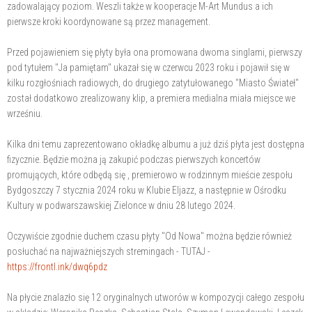
zadowalający poziom. Weszli także w kooperacje M-Art Mundus a ich
pierwsze kroki koordynowane są przez management.
Przed pojawieniem się płyty była ona promowana dwoma singlami, pierwszy
pod tytułem "Ja pamiętam" ukazał się w czerwcu 2023 roku i pojawił się w
kilku rozgłośniach radiowych, do drugiego zatytułowanego "Miasto Świateł"
został dodatkowo zrealizowany klip, a premiera medialna miała miejsce we
wrześniu.
Kilka dni temu zaprezentowano okładkę albumu a już dziś płyta jest dostępna
fizycznie. Będzie można ją zakupić podczas pierwszych koncertów
promujących, które odbędą się , premierowo w rodzinnym mieście zespołu
Bydgoszczy 7 stycznia 2024 roku w Klubie Eljazz, a następnie w Ośrodku
Kultury w podwarszawskiej Zielonce w dniu 28 lutego 2024.
Oczywiście zgodnie duchem czasu płyty "Od Nowa" można będzie również
posłuchać na najważniejszych stremingach - TUTAJ -
https://frontl.ink/dwq6pdz
Na płycie znalazło się 12 oryginalnych utworów w kompozycji całego zespołu