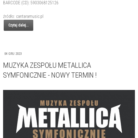
BARCODE (CD): 5903068125126
źródło: cantaramusic.pl
Czytaj dalej...
04 GRU 2023
MUZYKA ZESPOŁU METALLICA
SYMFONICZNIE - NOWY TERMIN !