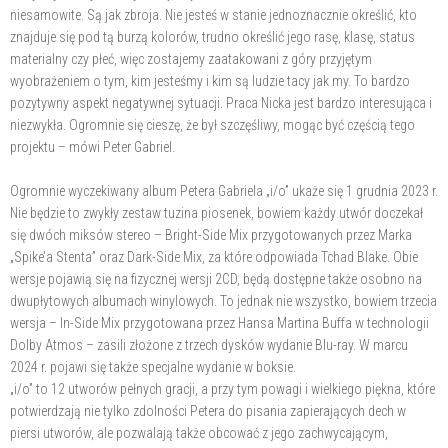
niesamowite. Są jak zbroja. Nie jesteś w stanie jednoznacznie określić, kto
znajduje się pod tą burzą kolorów, trudno określić jego rasę, klasę, status
materialny czy płeć, więc zostajemy zaatakowani z góry przyjętym
wyobrażeniem o tym, kim jesteśmy i kim są ludzie tacy jak my. To bardzo
pozytywny aspekt negatywnej sytuacji. Praca Nicka jest bardzo interesująca i
niezwykła. Ogromnie się cieszę, że był szczęśliwy, mogąc być częścią tego
projektu – mówi Peter Gabriel.
Ogromnie wyczekiwany album Petera Gabriela „i/o” ukaże się 1 grudnia 2023 r.
Nie będzie to zwykły zestaw tuzina piosenek, bowiem każdy utwór doczekał
się dwóch miksów stereo – Bright-Side Mix przygotowanych przez Marka
„Spike’a Stenta” oraz Dark-Side Mix, za które odpowiada Tchad Blake. Obie
wersje pojawią się na fizycznej wersji 2CD, będą dostępne także osobno na
dwupłytowych albumach winylowych. To jednak nie wszystko, bowiem trzecia
wersja – In-Side Mix przygotowana przez Hansa Martina Buffa w technologii
Dolby Atmos – zasili złożone z trzech dysków wydanie Blu-ray. W marcu
2024 r. pojawi się także specjalne wydanie w boksie.
„i/o” to 12 utworów pełnych gracji, a przy tym powagi i wielkiego piękna, które
potwierdzają nie tylko zdolności Petera do pisania zapierających dech w
piersi utworów, ale pozwalają także obcować z jego zachwycającym,