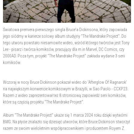
Światowa premiera pierwszego singla Bruce'a Dickinsona, który zapowiada
jego siódmy w karierze solowy album studyjny "The Mandrake Project". Do
tego utworu powstało niesamowite wideo, wśród którego twórców jest Tony
Lee - pisarz i twórca komiksów, pracujący dla m.in Marvel, DC Comics, czy
2000AD. Poza tym, projekt "The Mandrake Project" zakłada wydanie 3 serii
komiksów.
Wczoraj w nocy Bruce Dickinson pokazał wideo do 'Afterglow Of Ragnarok'
na największym konwencie komiksowym w Brazylli, w Sao Paolo - CCXP23.
Razem z wideo zaprezentował też 8 stronicową zapowiedź serii komiksów,
które są częścią projektu "The Mandrake Project".
Album "The Mandrake Project" ukaże się 1 marca 2024 roku dzięki wytwórni
BMG. Na płycie znalazło się dziesięć utworów, które Bruce Dickinson stworzył
razem ze swoim wieloletnim współpracownikiem i producentem Royem Z.