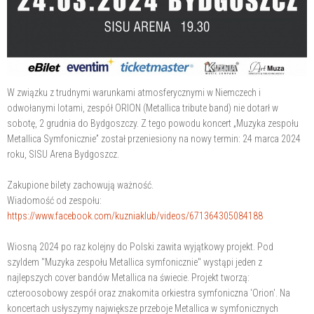
W związku z trudnymi warunkami atmosferycznymi w Niemczech i
odwołanymi lotami, zespół ORION (Metallica tribute band) nie dotarł w
sobotę, 2 grudnia do Bydgoszczy. Z tego powodu koncert „Muzyka zespołu
Metallica Symfonicznie” został przeniesiony na nowy termin: 24 marca 2024
roku, SISU Arena Bydgoszcz.
Zakupione bilety zachowują ważność.
Wiadomość od zespołu:
https://www.facebook.com/kuzniaklub/videos/671364305084188
Wiosną 2024 po raz kolejny do Polski zawita wyjątkowy projekt. Pod
szyldem "Muzyka zespołu Metallica symfonicznie" wystąpi jeden z
najlepszych cover bandów Metallica na świecie. Projekt tworzą:
czteroosobowy zespół oraz znakomita orkiestra symfoniczna 'Orion'. Na
koncertach usłyszymy największe przeboje Metallica w symfonicznych