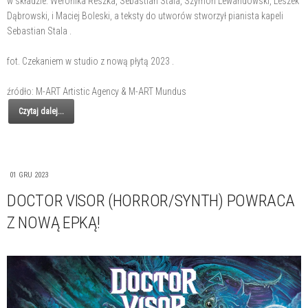
w składzie: Weronika Reszka, Sebastian Stala, Szymon Lewandowski, Leszek
Dąbrowski, i Maciej Boleski, a teksty do utworów stworzył pianista kapeli
Sebastian Stala .
fot. Czekaniem w studio z nową płytą 2023 .
źródło: M-ART Artistic Agency & M-ART Mundus
Czytaj dalej...
01 GRU 2023
DOCTOR VISOR (HORROR/SYNTH) POWRACA
Z NOWĄ EPKĄ!