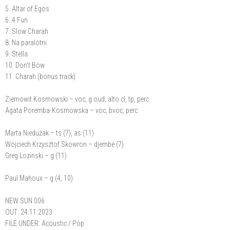
5. Altar of Egos
6. 4 Fun
7. Slow Charah
8. Na paralotni
9. Stella
10. Don't Bow
11. Charah (bonus track)
Ziemowit Kosmowski – voc, g oud, alto cl, tp, perc
Agata Poremba-Kosmowska – voc, bvoc, perc
Marta Niedużak – ts (7), as (11)
Wojciech Krzysztof Skowron – djembe (7)
Greg Lozinski – g (11)
Paul Mahoux – g (4, 10)
NEW SUN 006
OUT: 24.11.2023
FILE UNDER: Acoustic / Pop