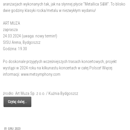
aranżacjach wykonanych tak, jak na słynnej płycie "Metallica S&M". To blisko
dwie godziny klasyki rocka/metalu w niezwykłym wydaniu!
ART MUZA
zaprasza
24.03.2024 (uwaga: nowy termin!)
SISU Arena, Bydgoszcz
Godzina: 19.30
Po doskonale przyjętych wcześniejszych trasach koncertowych, projekt
wystąpi w 2024 roku na kilkunastu koncertach w całej Polsce! Więcej
informacji: www.metsymphony.com
źrodło: Art Muza Sp. z o.o. / Kuźnia Bydgoszcz
Czytaj dalej...
01 GRU 2023