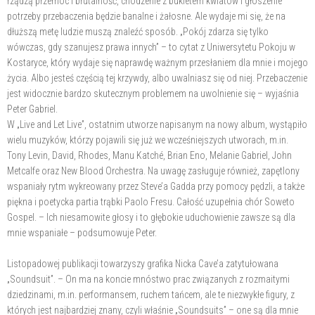
rządzą przemoc i brutalność, chodzenie z bukietem kwiatów i głoszenie
potrzeby przebaczenia będzie banalne i żałosne. Ale wydaje mi się, że na
dłuższą metę ludzie muszą znaleźć sposób. „Pokój zdarza się tylko
wówczas, gdy szanujesz prawa innych” – to cytat z Uniwersytetu Pokoju w
Kostaryce, który wydaje się naprawdę ważnym przesłaniem dla mnie i mojego
życia. Albo jesteś częścią tej krzywdy, albo uwalniasz się od niej. Przebaczenie
jest widocznie bardzo skutecznym problemem na uwolnienie się – wyjaśnia
Peter Gabriel.
W „Live and Let Live”, ostatnim utworze napisanym na nowy album, wystąpiło
wielu muzyków, którzy pojawili się już we wcześniejszych utworach, m.in.
Tony Levin, David, Rhodes, Manu Katché, Brian Eno, Melanie Gabriel, John
Metcalfe oraz New Blood Orchestra. Na uwagę zasługuje również, zapętlony
wspaniały rytm wykreowany przez Steve’a Gadda przy pomocy pędzli, a także
piękna i poetycka partia trąbki Paolo Fresu. Całość uzupełnia chór Soweto
Gospel. – Ich niesamowite głosy i to głębokie uduchowienie zawsze są dla
mnie wspaniałe – podsumowuje Peter.
Listopadowej publikacji towarzyszy grafika Nicka Cave’a zatytułowana
„Soundsuit”. – On ma na koncie mnóstwo prac związanych z rozmaitymi
dziedzinami, m.in. performansem, ruchem tańcem, ale te niezwykłe figury, z
których jest najbardziej znany, czyli właśnie „Soundsuits” – one są dla mnie