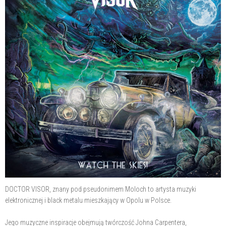
DOCTOR VISOR, znany pod pseudonimem Moloch to artysta muzyki
elektronicznej i black metalu mieszkający w Opolu w Polsce.
Jego muzyczne inspiracje obejmują twórczość Johna Carpentera,