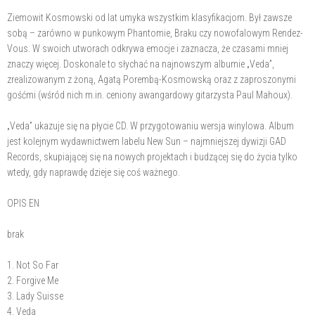
Ziemowit Kosmowski od lat umyka wszystkim klasyfikacjom. Był zawsze
sobą – zarówno w punkowym Phantomie, Braku czy nowofalowym Rendez-
Vous. W swoich utworach odkrywa emocje i zaznacza, że czasami mniej
znaczy więcej. Doskonale to słychać na najnowszym albumie „Veda”,
zrealizowanym z żoną, Agatą Porembą-Kosmowską oraz z zaproszonymi
gośćmi (wśród nich m.in. ceniony awangardowy gitarzysta Paul Mahoux).
„Veda” ukazuje się na płycie CD. W przygotowaniu wersja winylowa. Album
jest kolejnym wydawnictwem labelu New Sun – najmniejszej dywizji GAD
Records, skupiającej się na nowych projektach i budzącej się do życia tylko
wtedy, gdy naprawdę dzieje się coś ważnego.
OPIS EN
brak
1. Not So Far
2. Forgive Me
3. Lady Suisse
4. Veda