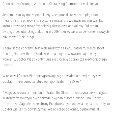
Christophera Younga, Wojciecha Kilara, King Diamonda i wielu innych.
Jego muzyka wykracza poza klasyczne gatunki, łącząc sample, black
metalowe riffy gitarowe i klasyczne syntezatory w dziwaczną mieszankę,
która z łatwością może być ścieżką dźwiękową apokalipsy. Od czasu
swojego debiutanckiego albumu w 2006 roku wydał kilka pełnometrażowych
albumów, EP-ek i singli.
Zagrał liczne koncerty i festiwale muzyczne z Perturbatorem, Master Boot
Record, Dance with the Dead i wieloma innymi. W swoim najnowszym
wcieleniu, Doctor Visor, kontynuuje eksplorację pogranicza elektronicznego
horroru.
W tej chwili Doctor Visor przygotowuje się do wydania nowej muzyki w
postaci mini-albumu zatytułowanego „Watch The Skies!"
"Długo oczekiwany minialbum „Watch the Skies!" rozpoczyna się w miejscu,
w którym zakończyło się poprzednie wydanie Doctor Visor – na Starym
Cmentarzu! Zagrożenie ze strony Przedwiecznych objawia się na niebie! Tylko
Doktor wie, jak to powstrzymać. Ale aby tego dokonać, będzie musiał