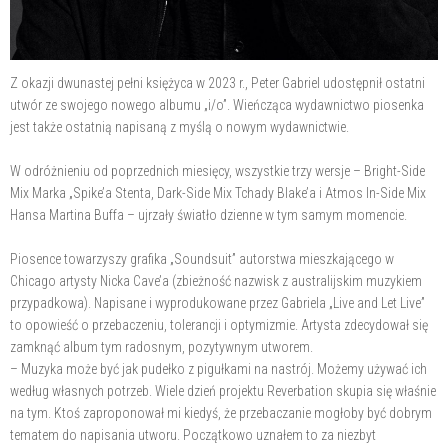
Z okazji dwunastej pełni księżyca w 2023 r., Peter Gabriel udostępnił ostatni
utwór ze swojego nowego albumu „i/o”. Wieńcząca wydawnictwo piosenka
jest także ostatnią napisaną z myślą o nowym wydawnictwie.
W odróżnieniu od poprzednich miesięcy, wszystkie trzy wersje – Bright-Side
Mix Marka „Spike’a Stenta, Dark-Side Mix Tchady Blake’a i Atmos In-Side Mix
Hansa Martina Buffa – ujrzały światło dzienne w tym samym momencie.
Piosence towarzyszy grafika „Soundsuit” autorstwa mieszkającego w
Chicago artysty Nicka Cave’a (zbieżność nazwisk z australijskim muzykiem
przypadkowa). Napisane i wyprodukowane przez Gabriela „Live and Let Live”
to opowieść o przebaczeniu, tolerancji i optymizmie. Artysta zdecydował się
zamknąć album tym radosnym, pozytywnym utworem.
– Muzyka może być jak pudełko z pigułkami na nastrój. Możemy używać ich
według własnych potrzeb. Wiele dzień projektu Reverbation skupia się właśnie
na tym. Ktoś zaproponował mi kiedyś, że przebaczanie mogłoby być dobrym
tematem do napisania utworu. Początkowo uznałem to za niezbyt