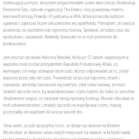
interesujący pomysł, ale potem przypomniałem sobie dwie rzeczy. Arcybiskup
Desmond Tutu, członek organizacji The Elders i mój prawdziwy mentor,
kierował Komisją Prawdy i Pojednania w RPA, która pozwoliła ludziom
ujawniać i zgłaszać liczne okrucieństwa ery apartheidu. Pamiętam, że zawsze
powtarzał, że słuchanie robi ogromną różnicę. Sprawiał, że ludzie czuli się
wysłuchani i zauważeni. Niekiedy stwarzało to w nich przestrzeń do
przebaczenia.
Jest jeszcze opowieść Nelsona Mandeli, który po 27 latach spędzonych w
więzieniu miał zostać prezydentem Republiki Południowej Afryki, co
wymagało od niego stanięcia obok ludzi, którzy odpowiadali za to, że był
więziony przez cały ten czas. Powiedział, że poczuł ogromny strach i
nienawiść, ale kiedy zastanowił się nad tym, zdał sobie sprawę, że musi
znaleźć sposób na to, by współpracować z tymi ludźmi, bo tylko to umożliwi
zbudowanie czegoś, co nazywał swoją tęczową koalicją. Musiał odszukać w
nich człowieczeństwo i znaleźć sposób na współpracę z nimi, inaczej
pozostałby ich więźniem do końca swoich dni.
Teraz wiem, że jeśli spojrzymy na to, co dzieje się obecnie na Bliskim
Wschodzie, w Ukrainie i wielu innych miejscach na świecie, w których nadal