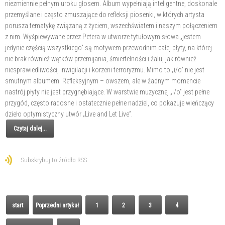
niezmiennie pełnym uroku głosem. Album wypełniają inteligentne, doskonale
przemyślane i często zmuszające do refleksji piosenki, w których artysta
porusza tematykę związaną z życiem, wszechświatem i naszym połączeniem
z nim. Wyśpiewywane przez Petera w utworze tytułowym słowa „jestem
jedynie częścią wszystkiego” są motywem przewodnim całej płyty, na której
nie brak również wątków przemijania, śmiertelności i żalu, jak również
niesprawiedliwości, inwigilacji i korzeni terroryzmu. Mimo to „i/o” nie jest
smutnym albumem. Refleksyjnym – owszem, ale w żadnym momencie
nastrój płyty nie jest przygnębiające. W warstwie muzycznej „i/o” jest pełne
przygód, często radosne i ostatecznie pełne nadziei, co pokazuje wieńczący
dzieło optymistyczny utwór „Live and Let Live”.
Czytaj dalej...
Subskrybuj to źródło RSS
start
Poprzedni artykuł
1
2
3
4