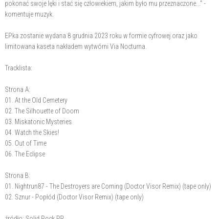
pokonać swoje lęki i stać się człowiekiem, jakim było mu przeznaczone..." -
komentuje muzyk.
EPka zostanie wydana 8 grudnia 2023 roku w formie cyfrowej oraz jako
limitowana kaseta nakładem wytwórni Via Nocturna.
Tracklista:
Strona A:
01. At the Old Cemetery
02. The Silhouette of Doom
03. Miskatonic Mysteries
04. Watch the Skies!
05. Out of Time
06. The Eclipse
Strona B:
01. Nightrun87 - The Destroyers are Coming (Doctor Visor Remix) (tape only)
02. Sznur - Popłód (Doctor Visor Remix) (tape only)
źródło: Solid Rock PR