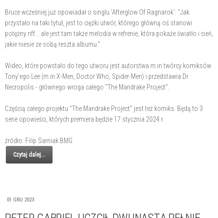
Bruce wcześniej już opowiadał o singlu 'Afterglow Of Ragnarok': "Jak
przystało na taki tytuł, jest to ciężki utwór, którego główną oś stanowi
potężny riff... ale jest tam także melodia w refrenie, która pokaże światło i cień,
jakie niesie ze sobą reszta albumu.".
Wideo, które powstało do tego utworu jest autorstwa m.in twórcy komiksów
Tony'ego Lee (m.in X-Men, Doctor Who, Spider-Men) i przedstawia Dr
Necropolis - głównego wroga całego "The Mandrake Project".
Częścią całego projektu "The Mandrake Project" jest też komiks. Będą to 3
serie opowieści, których premiera będzie 17 stycznia 2024 r.
źródło: Filip Sarniak BMG
Czytaj dalej...
01 GRU 2023
PETER GABRIEL UCZCIŁ DWUNASTĄ PEŁNIĘ