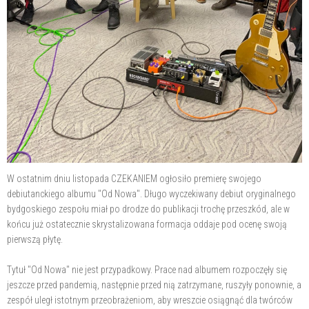
W ostatnim dniu listopada CZEKANIEM ogłosiło premierę swojego
debiutanckiego albumu "Od Nowa". Długo wyczekiwany debiut oryginalnego
bydgoskiego zespołu miał po drodze do publikacji trochę przeszkód, ale w
końcu już ostatecznie skrystalizowana formacja oddaje pod ocenę swoją
pierwszą płytę.
Tytuł "Od Nowa" nie jest przypadkowy. Prace nad albumem rozpoczęły się
jeszcze przed pandemią, następnie przed nią zatrzymane, ruszyły ponownie, a
zespół uległ istotnym przeobrażeniom, aby wreszcie osiągnąć dla twórców