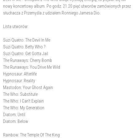
nowy koncertowy album. Po godz. 21.20 pięć utworów zamówionych przez
słuchacza z Przemyśla z udziałem Ronniego Jamesa Dio.
Lista utworów:
Suzi Quatro: The Devil In Me
Suzi Quatro: Betty Who ?
Suzi Quatro: Get Gotta Jail
The Runaways: Cherry Bomb
The Runaways: You Drive Me Wild
Hypnosaur: Afterlife
Hypnosaur: Reality
Mastodon: Your Ghost Again
The Who: Substitute
The Who: I Can't Explain
The Who: My Generation
Diatom: Until
Diatom: Below
Rainbow: The Temple Of The King