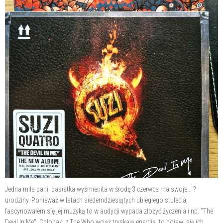
Jedna miła pani, basistka wyśmienita w środę 3 czerwca ma swoje... ?
urodziny. Ponieważ w latach siedemdziesiątych ubiegłego stulecia,
fascynowałem się jej muzyką to w audycji wypada złożyć życzenia i np. "The
Devil In Me". Chłopaki z The Who wciąż tryskają energią, to pojawi się ich