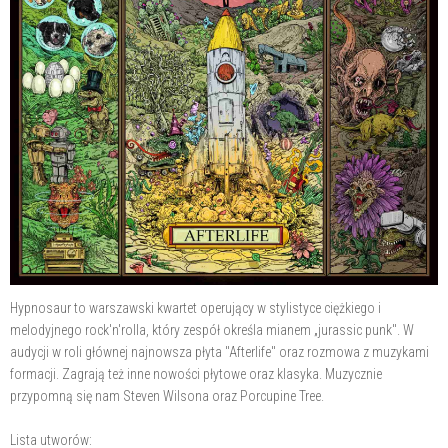
Hypnosaur to warszawski kwartet operujący w stylistyce ciężkiego i
melodyjnego rock'n'rolla, który zespół określa mianem „jurassic punk". W
audycji w roli głównej najnowsza płyta "Afterlife" oraz rozmowa z muzykami
formacji. Zagrają też inne nowości płytowe oraz klasyka. Muzycznie
przypomną się nam Steven Wilsona oraz Porcupine Tree.
Lista utworów: