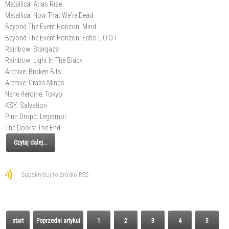
Metallica: Atlas Rise
Metallica: Now That We're Dead
Beyond The Event Horizon: Mind
Beyond The Event Horizon: Echo L.O.O.T
Rainbow: Stargazer
Rainbow: Light In The Black
Archive: Broken Bits
Archive: Grass Minds
Nene Heroine: Tokyo
KSY: Salvation
Pinn Dropp: Legismoi
The Doors: The End
Czytaj dalej...
Subskrybuj to źródło RSS
start
Poprzedni artykuł
1
2
3
4
5