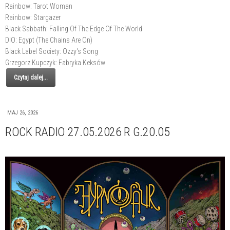
Rainbow: Tarot Woman
Rainbow: Stargazer
Black Sabbath: Falling Of The Edge Of The World
DIO: Egypt (The Chains Are On)
Black Label Society: Ozzy's Song
Grzegorz Kupczyk: Fabryka Keksów
Czytaj dalej...
MAJ 26, 2026
ROCK RADIO 27.05.2026 R G.20.05