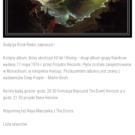
Audycja Rock Radio zaprasza !
Kolejny album, który skończył 50 lat ! Rising – drugi album grupy Rainbow
wydany 17 maja 1976 r. przez Polydor Records. Płyta została zarejestrowana
w Monachium, w niespełna miesiąc. Producentem albumu jest znany z
wydawnictw Deep Purple – Martin Birch.
Na linii będą goście: godz. 20.30 formacja Beyound The Event Horizon a o
godz. 21.30 projekt Nene Heroine.
Wspomnę też Raya Manzarka z The Doors.
Lista utworów: