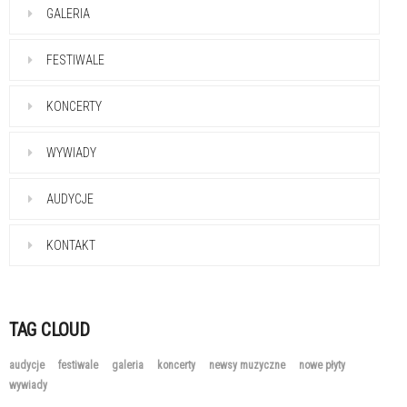
GALERIA
FESTIWALE
KONCERTY
WYWIADY
AUDYCJE
KONTAKT
TAG CLOUD
audycje
festiwale
galeria
koncerty
newsy muzyczne
nowe płyty
wywiady