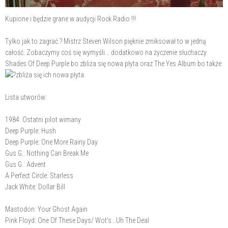
Kupione i będzie grane w audycji Rock Radio !!!
Tylko jak to zagrać ? Mistrz Steven Wilson pięknie zmiksował to w jedną
całość. Zobaczymy coś się wymyśli... dodatkowo na życzenie słuchaczy
Shades Of Deep Purple bo zbliża się nowa płyta oraz The Yes Album bo także
zbliża się ich nowa płyta.
Lista utworów:
1984: Ostatni pilot wimany
Deep Purple: Hush
Deep Purple: One More Rainy Day
Gus G.: Nothing Can Break Me
Gus G.: Advent
A Perfect Circle: Starless
Jack White: Dollar Bill
Mastodon: Your Ghost Again
Pink Floyd: One Of These Days/ Wot's...Uh The Deal