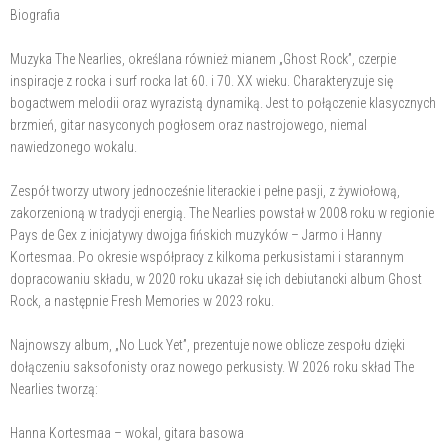
Biografia
Muzyka The Nearlies, określana również mianem „Ghost Rock”, czerpie
inspiracje z rocka i surf rocka lat 60. i 70. XX wieku. Charakteryzuje się
bogactwem melodii oraz wyrazistą dynamiką. Jest to połączenie klasycznych
brzmień, gitar nasyconych pogłosem oraz nastrojowego, niemal
nawiedzonego wokalu.
Zespół tworzy utwory jednocześnie literackie i pełne pasji, z żywiołową,
zakorzenioną w tradycji energią. The Nearlies powstał w 2008 roku w regionie
Pays de Gex z inicjatywy dwojga fińskich muzyków – Jarmo i Hanny
Kortesmaa. Po okresie współpracy z kilkoma perkusistami i starannym
dopracowaniu składu, w 2020 roku ukazał się ich debiutancki album Ghost
Rock, a następnie Fresh Memories w 2023 roku.
Najnowszy album, „No Luck Yet”, prezentuje nowe oblicze zespołu dzięki
dołączeniu saksofonisty oraz nowego perkusisty. W 2026 roku skład The
Nearlies tworzą:
Hanna Kortesmaa – wokal, gitara basowa