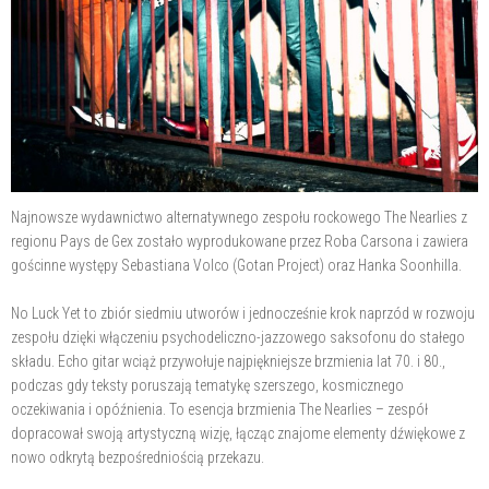
Najnowsze wydawnictwo alternatywnego zespołu rockowego The Nearlies z
regionu Pays de Gex zostało wyprodukowane przez Roba Carsona i zawiera
gościnne występy Sebastiana Volco (Gotan Project) oraz Hanka Soonhilla.
No Luck Yet to zbiór siedmiu utworów i jednocześnie krok naprzód w rozwoju
zespołu dzięki włączeniu psychodeliczno-jazzowego saksofonu do stałego
składu. Echo gitar wciąż przywołuje najpiękniejsze brzmienia lat 70. i 80.,
podczas gdy teksty poruszają tematykę szerszego, kosmicznego
oczekiwania i opóźnienia. To esencja brzmienia The Nearlies – zespół
dopracował swoją artystyczną wizję, łącząc znajome elementy dźwiękowe z
nowo odkrytą bezpośredniością przekazu.