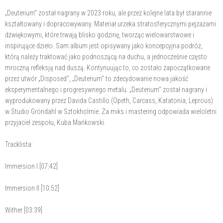
„Deuterium" został nagrany w 2023 roku, ale przez kolejne lata był starannie
kształtowany i dopracowywany. Materiał urzeka stratosferycznymi pejzażami
dźwiękowymi, które trwają blisko godzinę, tworząc wielowarstwowe i
inspirujące dzieło. Sam album jest opisywany jako koncepcyjna podróż,
którą należy traktować jako podnoszącą na duchu, a jednocześnie często
mroczną refleksją nad duszą. Kontynuując to, co zostało zapoczątkowane
przez utwór „Disposed", „Deuterium" to zdecydowanie nowa jakość
eksperymentalnego i progresywnego metalu. „Deuterium" został nagrany i
wyprodukowany przez Davida Castillo (Opeth, Carcass, Katatonia, Leprous)
w Studio Gröndahl w Sztokholmie. Za miks i mastering odpowiada wieloletni
przyjaciel zespołu, Kuba Mańkowski.
Tracklista:
Immersion I [07:42]
Immersion II [10:52]
Wither [03:39]