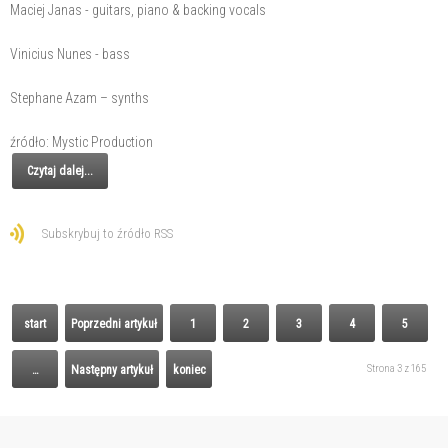
Maciej Janas - guitars, piano & backing vocals
Vinicius Nunes - bass
Stephane Azam – synths
źródło: Mystic Production
Czytaj dalej...
Subskrybuj to źródło RSS
start
Poprzedni artykuł
1
2
3
4
5
Strona 3 z 165
…
Następny artykuł
koniec