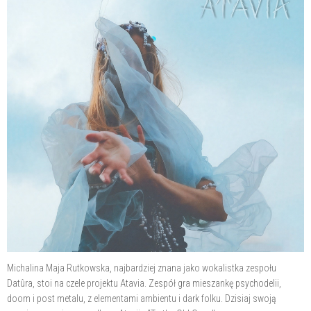
Michalina Maja Rutkowska, najbardziej znana jako wokalistka zespołu
Datûra, stoi na czele projektu Atavia. Zespół gra mieszankę psychodelii,
doom i post metalu, z elementami ambientu i dark folku. Dzisiaj swoją