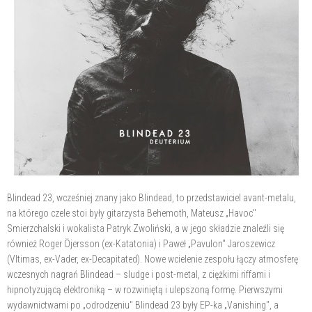
Blindead 23, wcześniej znany jako Blindead, to przedstawiciel avant-metalu,
na którego czele stoi były gitarzysta Behemoth, Mateusz „Havoc"
Smierzchalski i wokalista Patryk Zwoliński, a w jego składzie znaleźli się
również Roger Öjersson (ex-Katatonia) i Paweł „Pavulon" Jaroszewicz
(Vltimas, ex-Vader, ex-Decapitated). Nowe wcielenie zespołu łączy atmosferę
wczesnych nagrań Blindead – sludge i post-metal, z ciężkimi riffami i
hipnotyzującą elektroniką – w rozwiniętą i ulepszoną formę. Pierwszymi
wydawnictwami po „odrodzeniu" Blindead 23 były EP-ka „Vanishing", a