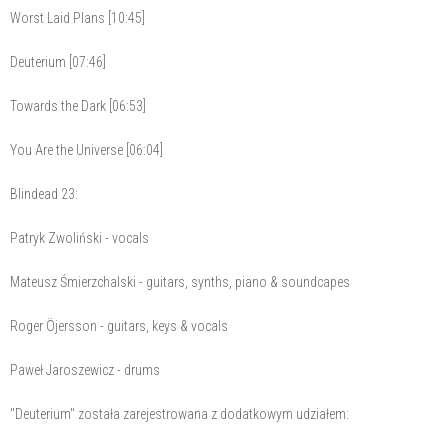
Worst Laid Plans [10:45]
Deuterium [07:46]
Towards the Dark [06:53]
You Are the Universe [06:04]
Blindead 23:
Patryk Zwoliński - vocals
Mateusz Śmierzchalski - guitars, synths, piano & soundcapes
Roger Öjersson - guitars, keys & vocals
Paweł Jaroszewicz - drums
"Deuterium" została zarejestrowana z dodatkowym udziałem: