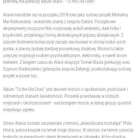
premierą ma pierwszy album Atavii - "To the Old Ones".
Atavia narodziła się na początku 2018 roku jako solowy projekt Michaliny
Mai Rutkowskiej - wokalistki znanej z zespołu Datûra. Początkowe
eksperymenty muzyczne Mai oscylowały wokół ambientu, dark folku i
psychodelii, przybierając formę abstrakcyjnych pejzaży dźwiękowych. Z
czasem brzmienie kompozycji zaczęło ewoluować w stronę rocka i post-
punka, a utwory zyskały bardziej piosenkową strukturę. Można tu także
usłyszeć inspiracje rockiem psychodelicznym, elektroniką, a nawet doom
metalem. Z biegiem czasu do Atavii dołączyli Tomek Wazia (perkusja) oraz
Szymon Stadniczenko (gitarzysta zespołu Defying), przekształcając solowy
projekt w power trio.
Album "To the Old Ones" jest zbiorem historii o spotkaniach, podróżach i
odmiennych stanach świadomości. Piosenki powstawały w różnych
miejscach i okolicznościach - nad brzegiem morza, w leśnej głuszy i pośród
miejskiego zgiełku.
Słowo Atavia zostało zaczerpnięte z terminu „atawistyczna nostalgia" Phila
Hine'a, autora książek na temat magii chaosu. W skrócie, ów termin oznacza
tęsknotę za pierwotnymi siłami drzemiącymi w człowieku, które utracił w