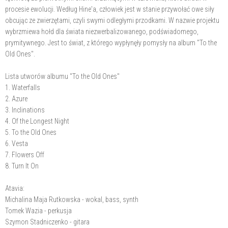
procesie ewolucji. Według Hine'a, człowiek jest w stanie przywołać owe siły
obcując ze zwierzętami, czyli swymi odległymi przodkami. W nazwie projektu
wybrzmiewa hołd dla świata niezwerbalizowanego, podświadomego,
prymitywnego. Jest to świat, z którego wypłynęły pomysły na album "To the
Old Ones".
Lista utworów albumu "To the Old Ones"
1. Waterfalls
2. Azure
3. Inclinations
4. Of the Longest Night
5. To the Old Ones
6. Vesta
7. Flowers Off
8. Turn It On
Atavia:
Michalina Maja Rutkowska - wokal, bass, synth
Tomek Wazia - perkusja
Szymon Stadniczenko - gitara