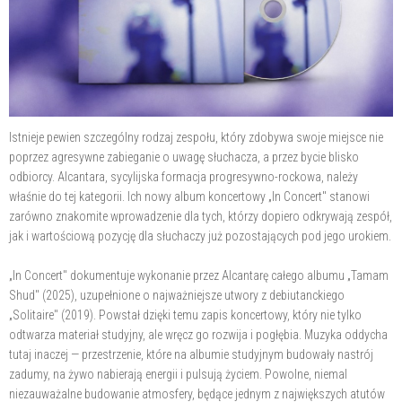
Istnieje pewien szczególny rodzaj zespołu, który zdobywa swoje miejsce nie
poprzez agresywne zabieganie o uwagę słuchacza, a przez bycie blisko
odbiorcy. Alcantara, sycylijska formacja progresywno-rockowa, należy
właśnie do tej kategorii. Ich nowy album koncertowy „In Concert" stanowi
zarówno znakomite wprowadzenie dla tych, którzy dopiero odkrywają zespół,
jak i wartościową pozycję dla słuchaczy już pozostających pod jego urokiem.
„In Concert" dokumentuje wykonanie przez Alcantarę całego albumu „Tamam
Shud" (2025), uzupełnione o najważniejsze utwory z debiutanckiego
„Solitaire" (2019). Powstał dzięki temu zapis koncertowy, który nie tylko
odtwarza materiał studyjny, ale wręcz go rozwija i pogłębia. Muzyka oddycha
tutaj inaczej — przestrzenie, które na albumie studyjnym budowały nastrój
zadumy, na żywo nabierają energii i pulsują życiem. Powolne, niemal
niezauważalne budowanie atmosfery, będące jednym z największych atutów